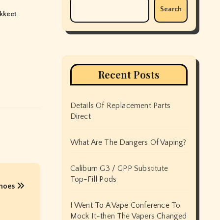
Search
okkeet
Recent Posts
Details Of Replacement Parts
Direct
What Are The Dangers Of Vaping?
Caliburn G3 / GPP Substitute
Top-Fill Pods
shoes
I Went To A Vape Conference To
Mock It-then The Vapers Changed