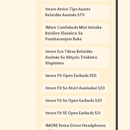
1more Atviro Tipo Ausies
Belaidės Ausinės S70
1More Comfobuds Mini Istinske
Bežične Slušalice Sa
Poništavanjem Buke
1more Evo Tikros Belaidės
Ausinės Su Aktyviu Triukšmo
Slopinimu
1more Fit Open Earbuds S50
1more Fit Se Atviri Ausinukai S30
1more Fit Se Open Earbuds S30
1more Fit SE Open Earbuds S31
1MORE Penta Driver Headphones