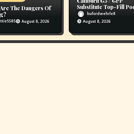
Caliburn G3 / GPP
Substitute Top-Fill Po
Are The Dangers Of
ng?
bufordwehrle8
ttie5585
August 8, 2026
August 8, 2026