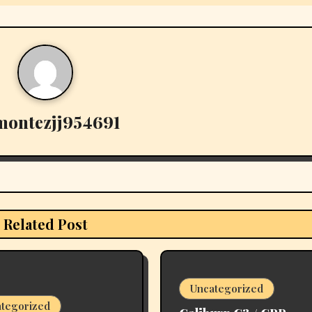
montezjj954691
Related Post
Uncategorized
tegorized