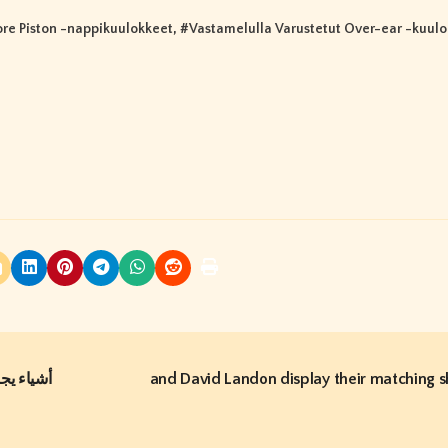
re Piston -nappikuulokkeet
, #
Vastamelulla Varustetut Over-ear -kuul
and David Landon display their matching 