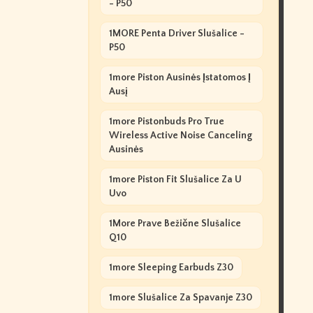
- P50
1MORE Penta Driver Slušalice -
P50
1more Piston Ausinės Įstatomos Į
Ausį
1more Pistonbuds Pro True
Wireless Active Noise Canceling
Ausinės
1more Piston Fit Slušalice Za U
Uvo
1More Prave Bežične Slušalice
Q10
1more Sleeping Earbuds Z30
1more Slušalice Za Spavanje Z30