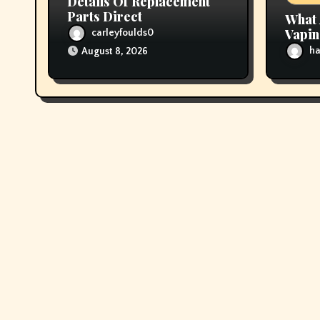
Details Of Replacement
Parts Direct
What 
Vapi
carleyfoulds0
ha
August 8, 2026