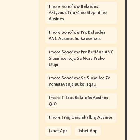
1more Sonoflow Belaidės
Aktyvaus Triukšmo Slopinimo
Ausinės
1more Sonoflow Pro Belaidės
ANC Ausinės Su Kaušeliais
1more Sonoflow Pro Bežične ANC
Slušalice Koje Se Nose Preko
Ušiju
1more Sonoflow Se Slušalice Za
Poništavanje Buke Hq30
1more Tikros Belaidės Ausinės
Q10
1more Trijų Garsiakalbių Ausinės
1xbet Apk
1xbet App