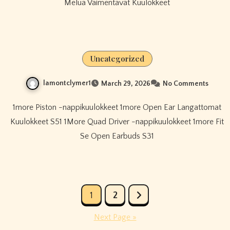
Melua Vaimentavat Kuulokkeet
Uncategorized
lamontclymer1
March 29, 2026
No Comments
1more Piston -nappikuulokkeet 1more Open Ear Langattomat
Kuulokkeet S51 1More Quad Driver -nappikuulokkeet 1more Fit
Se Open Earbuds S31
Posts
1
2
pagination
Next Page »