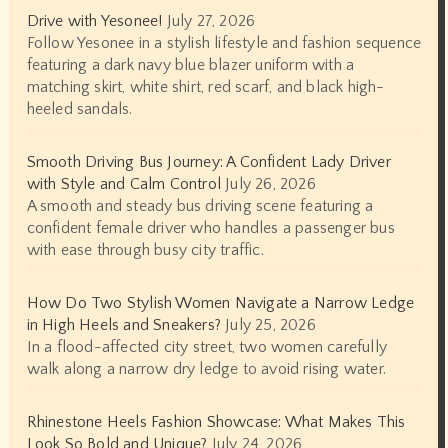
Drive with Yesonee!
July 27, 2026
Follow Yesonee in a stylish lifestyle and fashion sequence
featuring a dark navy blue blazer uniform with a
matching skirt, white shirt, red scarf, and black high-
heeled sandals.
Smooth Driving Bus Journey: A Confident Lady Driver
with Style and Calm Control
July 26, 2026
A smooth and steady bus driving scene featuring a
confident female driver who handles a passenger bus
with ease through busy city traffic.
How Do Two Stylish Women Navigate a Narrow Ledge
in High Heels and Sneakers?
July 25, 2026
In a flood-affected city street, two women carefully
walk along a narrow dry ledge to avoid rising water.
Rhinestone Heels Fashion Showcase: What Makes This
Look So Bold and Unique?
July 24, 2026