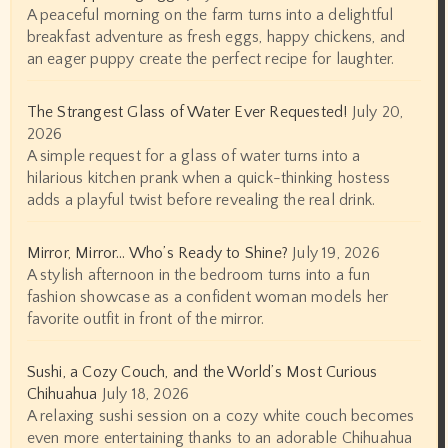
A peaceful morning on the farm turns into a delightful
breakfast adventure as fresh eggs, happy chickens, and
an eager puppy create the perfect recipe for laughter.
The Strangest Glass of Water Ever Requested!
July 20,
2026
A simple request for a glass of water turns into a
hilarious kitchen prank when a quick-thinking hostess
adds a playful twist before revealing the real drink.
Mirror, Mirror… Who’s Ready to Shine?
July 19, 2026
A stylish afternoon in the bedroom turns into a fun
fashion showcase as a confident woman models her
favorite outfit in front of the mirror.
Sushi, a Cozy Couch, and the World’s Most Curious
Chihuahua
July 18, 2026
A relaxing sushi session on a cozy white couch becomes
even more entertaining thanks to an adorable Chihuahua