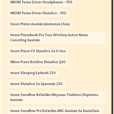
1MORE Penta Driver Headphones - P50
1MORE Penta Driver Slušalice - P50
1more Piston Ausinės Įstatomos Į Ausį
1more Pistonbuds Pro True Wireless Active Noise
Canceling Ausinės
1more Piston Fit Slušalice Za U Uvo
1More Prave Bežične Slušalice Q10
1more Sleeping Earbuds Z30
1more Slušalice Za Spavanje Z30
1more Sonoflow Belaidės Aktyvaus Triukšmo Slopinimo
Ausinės
1more Sonoflow Pro Belaidės ANC Ausinės Su Kaušeliais