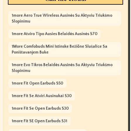
1more Aero True Wireless Ausinės Su Aktyviu Triukšmo
Slopinimu
1more Atviro Tipo Ausies Belaidės Ausinės S70
1More Comfobuds Mini Istinske Bežične Slušalice Sa
Poništavanjem Buke
1more Evo Tikros Belaidės Ausinės Su Aktyviu Triukšmo
Slopinimu
1more Fit Open Earbuds S50
1more Fit Se Atviri Ausinukai S30
1more Fit Se Open Earbuds S30
1more Fit SE Open Earbuds S31