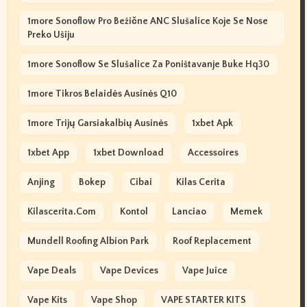
1more Sonoflow Pro Bežične ANC Slušalice Koje Se Nose
Preko Ušiju
1more Sonoflow Se Slušalice Za Poništavanje Buke Hq30
1more Tikros Belaidės Ausinės Q10
1more Trijų Garsiakalbių Ausinės
1xbet Apk
1xbet App
1xbet Download
Accessoires
Anjing
Bokep
Cibai
Kilas Cerita
Kilascerita.com
Kontol
Lanciao
Memek
Mundell Roofing Albion Park
Roof Replacement
Vape Deals
Vape Devices
Vape Juice
Vape Kits
Vape Shop
VAPE STARTER KITS