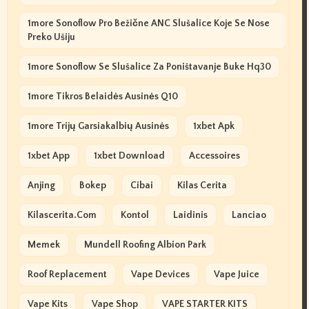
1more Sonoflow Pro Bežične ANC Slušalice Koje Se Nose
Preko Ušiju
1more Sonoflow Se Slušalice Za Poništavanje Buke Hq30
1more Tikros Belaidės Ausinės Q10
1more Trijų Garsiakalbių Ausinės
1xbet Apk
1xbet App
1xbet Download
Accessoires
Anjing
Bokep
Cibai
Kilas Cerita
Kilascerita.com
Kontol
Laidinis
Lanciao
Memek
Mundell Roofing Albion Park
Roof Replacement
Vape Devices
Vape Juice
Vape Kits
Vape Shop
VAPE STARTER KITS