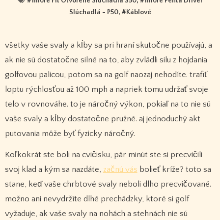
#
1more Fit Otvorené Slúchadlá S50
, #
1more Penta Driver
Slúchadlá - P50
, #
Káblové
všetky vaše svaly a kĺby sa pri hraní skutočne používajú, a
ak nie sú dostatočne silné na to, aby zvládli silu z hojdania
golfovou palicou, potom sa na golf naozaj nehodíte. trafiť
loptu rýchlosťou až 100 mph a napriek tomu udržať svoje
telo v rovnováhe. to je náročný výkon, pokiaľ na to nie sú
vaše svaly a kĺby dostatočne pružné. aj jednoduchý akt
putovania môže byť fyzicky náročný.
Koľkokrát ste boli na cvičisku, pár minút ste si precvičili
svoj klad a kým sa nazdáte,
začnú vás
bolieť kríže? toto sa
stane, keď vaše chrbtové svaly neboli dlho precvičované.
možno ani nevydržíte dlhé prechádzky, ktoré si golf
vyžaduje, ak vaše svaly na nohách a stehnách nie sú