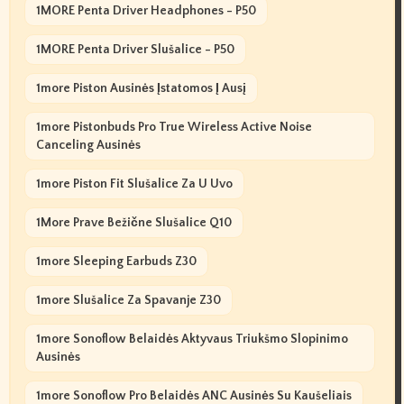
1MORE Penta Driver Headphones - P50
1MORE Penta Driver Slušalice - P50
1more Piston Ausinės Įstatomos Į Ausį
1more Pistonbuds Pro True Wireless Active Noise
Canceling Ausinės
1more Piston Fit Slušalice Za U Uvo
1More Prave Bežične Slušalice Q10
1more Sleeping Earbuds Z30
1more Slušalice Za Spavanje Z30
1more Sonoflow Belaidės Aktyvaus Triukšmo Slopinimo
Ausinės
1more Sonoflow Pro Belaidės ANC Ausinės Su Kaušeliais