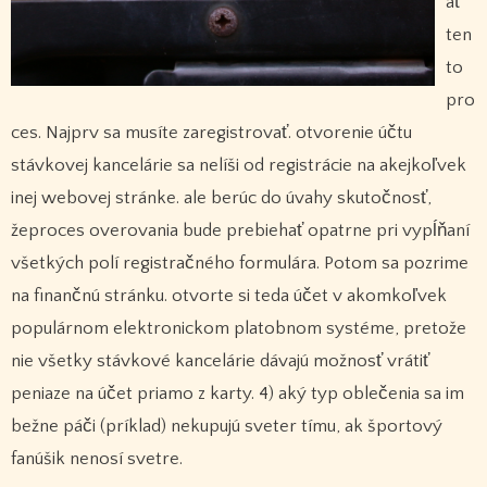
ať
ten
to
pro
ces. Najprv sa musíte zaregistrovať. otvorenie účtu
stávkovej kancelárie sa nelíši od registrácie na akejkoľvek
inej webovej stránke. ale berúc do úvahy skutočnosť,
žeproces overovania bude prebiehať opatrne pri vypĺňaní
všetkých polí registračného formulára. Potom sa pozrime
na finančnú stránku. otvorte si teda účet v akomkoľvek
populárnom elektronickom platobnom systéme, pretože
nie všetky stávkové kancelárie dávajú možnosť vrátiť
peniaze na účet priamo z karty. 4) aký typ oblečenia sa im
bežne páči (príklad) nekupujú sveter tímu, ak športový
fanúšik nenosí svetre.