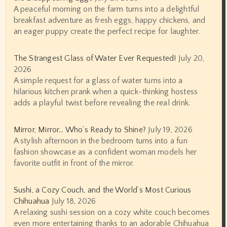
A peaceful morning on the farm turns into a delightful
breakfast adventure as fresh eggs, happy chickens, and
an eager puppy create the perfect recipe for laughter.
The Strangest Glass of Water Ever Requested!
July 20,
2026
A simple request for a glass of water turns into a
hilarious kitchen prank when a quick-thinking hostess
adds a playful twist before revealing the real drink.
Mirror, Mirror… Who’s Ready to Shine?
July 19, 2026
A stylish afternoon in the bedroom turns into a fun
fashion showcase as a confident woman models her
favorite outfit in front of the mirror.
Sushi, a Cozy Couch, and the World’s Most Curious
Chihuahua
July 18, 2026
A relaxing sushi session on a cozy white couch becomes
even more entertaining thanks to an adorable Chihuahua