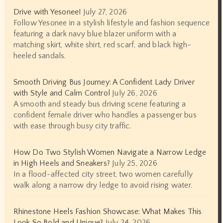
Drive with Yesonee!
July 27, 2026
Follow Yesonee in a stylish lifestyle and fashion sequence
featuring a dark navy blue blazer uniform with a
matching skirt, white shirt, red scarf, and black high-
heeled sandals.
Smooth Driving Bus Journey: A Confident Lady Driver
with Style and Calm Control
July 26, 2026
A smooth and steady bus driving scene featuring a
confident female driver who handles a passenger bus
with ease through busy city traffic.
How Do Two Stylish Women Navigate a Narrow Ledge
in High Heels and Sneakers?
July 25, 2026
In a flood-affected city street, two women carefully
walk along a narrow dry ledge to avoid rising water.
Rhinestone Heels Fashion Showcase: What Makes This
Look So Bold and Unique?
July 24, 2026