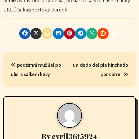
publikovaný bez povolenia, pokiaľ obsahuje naše značky
URL článku:športový darček
P
podzimní muž šel po
un dedo del pie hinchado
o
ulici s šálkem kávy
por correr
s
t
n
a
v
By
cyril36t5924