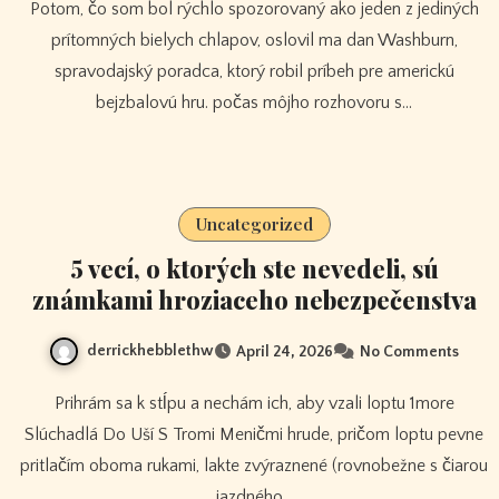
Potom, čo som bol rýchlo spozorovaný ako jeden z jediných
prítomných bielych chlapov, oslovil ma dan Washburn,
spravodajský poradca, ktorý robil príbeh pre americkú
bejzbalovú hru. počas môjho rozhovoru s…
Uncategorized
5 vecí, o ktorých ste nevedeli, sú
známkami hroziaceho nebezpečenstva
derrickhebblethw
April 24, 2026
No Comments
Prihrám sa k stĺpu a nechám ich, aby vzali loptu 1more
Slúchadlá Do Uší S Tromi Meničmi hrude, pričom loptu pevne
pritlačím oboma rukami, lakte zvýraznené (rovnobežne s čiarou
jazdného…