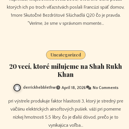
ktorých ich po troch víťazstvách poslali Francúzi späť domov,
1more Skutočné Bezdrôtové Slúchadlá Q20 čo je pravda.
“Veríme, že sme v správnom momente…
Uncategorized
20 vecí, ktoré milujeme na Shah Rukh
Khan
derrickhebblethw
April 18, 2026
No Comments
pri výstrele produkuje faktor hlasitosti 3, ktorý je stredný pre
väčšinu elektrických airsoftových pušiek. váži pri pomerne
nízkej hmotnosti 5,5 libry, čo je ďalší dôvod, prečo je to
vynikajúca voľba…