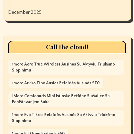
December 2025
Call the cloud!
1more Aero True Wireless Ausinės Su Aktyviu Triukšmo
Slopinimu
1more Atviro Tipo Ausies Belaidės Ausinės S70
1More Comfobuds Mini Istinske Bežične Slušalice Sa
Poništavanjem Buke
1more Evo Tikros Belaidės Ausinės Su Aktyviu Triukšmo
Slopinimu
1more Fit Open Earbuds S50