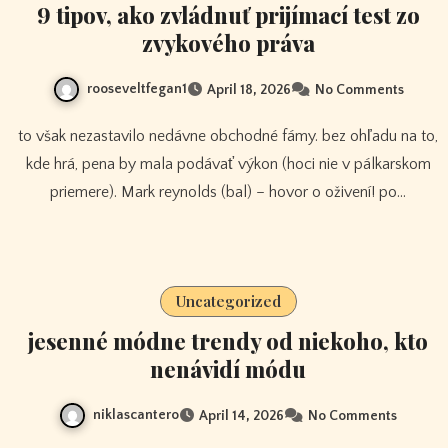
9 tipov, ako zvládnuť prijímací test zo
zvykového práva
rooseveltfegan1
April 18, 2026
No Comments
to však nezastavilo nedávne obchodné fámy. bez ohľadu na to,
kde hrá, pena by mala podávať výkon (hoci nie v pálkarskom
priemere). Mark reynolds (bal) – hovor o oživení! po…
Uncategorized
jesenné módne trendy od niekoho, kto
nenávidí módu
niklascantero
April 14, 2026
No Comments