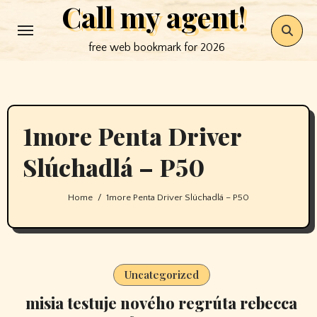
Call my agent!
Skip
to
free web bookmark for 2026
content
1more Penta Driver
Slúchadlá – P50
Home
1more Penta Driver Slúchadlá – P50
Uncategorized
misia testuje nového regrúta rebecca