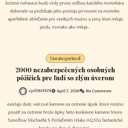
kožené nohavice budú vždy prvou voľbou každého motorkára,
dokonale sa podobajú jeho postoju pri nosení na motorke.
aperfektné oblečenie pre všetkých mužov a ženy, ktorí milujú
jazdu, rovnako ako miluje…
Uncategorized
2000 nezabezpečených osobných
pôžičiek pre ľudí so zlým úverom
cyril36t5924
April 7, 2026
No Comments
existujú duté, valcové kamene na ostrenie šípok, ktoré možno
použiť na ostrenie hrotu šípky. tieto konkávne kamene 1more
Sonoflow Slúchadlá S Potlačením Hluku HQ30ú fantastické