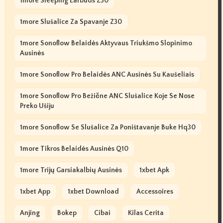
1more Sleeping Earbuds Z30
1more Slušalice Za Spavanje Z30
1more Sonoflow Belaidės Aktyvaus Triukšmo Slopinimo
Ausinės
1more Sonoflow Pro Belaidės ANC Ausinės Su Kaušeliais
1more Sonoflow Pro Bežične ANC Slušalice Koje Se Nose
Preko Ušiju
1more Sonoflow Se Slušalice Za Poništavanje Buke Hq30
1more Tikros Belaidės Ausinės Q10
1more Trijų Garsiakalbių Ausinės
1xbet Apk
1xbet App
1xbet Download
Accessoires
Anjing
Bokep
Cibai
Kilas Cerita