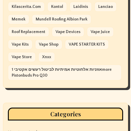
Kilascerita.com
Kontol
Laidinis
Lanciao
Memek
Mundell Roofing Albion Park
Roof Replacement
Vape Devices
Vape Juice
Vape Kits
Vape Shop
VAPE STARTER KITS
Vape Store
Xnxx
אוזניות אלחוטיות אמיתיות לביטול רעשים אקטיבי 1more
Pistonbuds Pro Q30
Categories