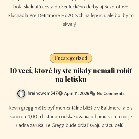
bola skalnatá cesta do kentuckého derby aj Bezdrôtové
Slúchadlá Pre Deti 1more Hq20 tých najlepších. ale bol by to
skvelý…
Uncategorized
10 vecí, ktoré by ste nikdy nemali robiť
na letisku
brainowen1547
April 11, 2026
No Comments
kevin gregg môže byť momentálne bližšie v Baltimore, ale s
kariérou 4,00 a históriou odskakovania od tímu k tímu nie je
žiadna záruka, že Gregg bude držať svoju prácu celú…