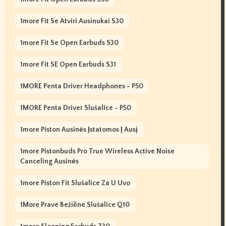
1more Fit Se Atviri Ausinukai S30
1more Fit Se Open Earbuds S30
1more Fit SE Open Earbuds S31
1MORE Penta Driver Headphones - P50
1MORE Penta Driver Slušalice - P50
1more Piston Ausinės Įstatomos Į Ausį
1more Pistonbuds Pro True Wireless Active Noise
Canceling Ausinės
1more Piston Fit Slušalice Za U Uvo
1More Prave Bežične Slušalice Q10