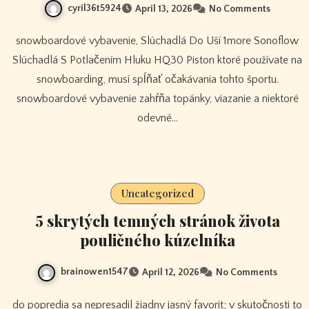
cyril36t5924
April 13, 2026
No Comments
snowboardové vybavenie, Slúchadlá Do Uší 1more Sonoflow
Slúchadlá S Potlačením Hluku HQ30 Piston ktoré používate na
snowboarding, musí spĺňať očakávania tohto športu.
snowboardové vybavenie zahŕňa topánky, viazanie a niektoré
odevné…
Uncategorized
5 skrytých temných stránok života
pouličného kúzelníka
brainowen1547
April 12, 2026
No Comments
do popredia sa nepresadil žiadny jasný favorit; v skutočnosti to