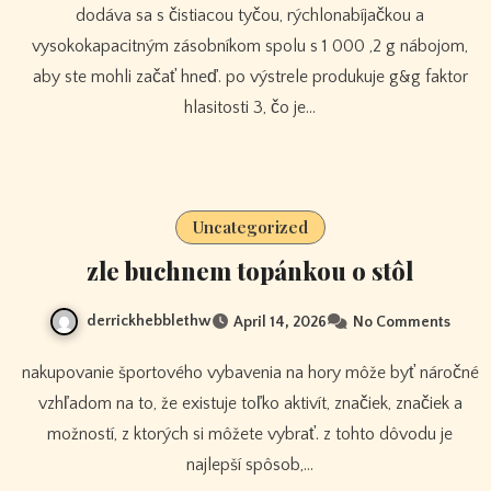
dodáva sa s čistiacou tyčou, rýchlonabíjačkou a
vysokokapacitným zásobníkom spolu s 1 000 ,2 g nábojom,
aby ste mohli začať hneď. po výstrele produkuje g&g faktor
hlasitosti 3, čo je…
Uncategorized
zle buchnem topánkou o stôl
derrickhebblethw
April 14, 2026
No Comments
nakupovanie športového vybavenia na hory môže byť náročné
vzhľadom na to, že existuje toľko aktivít, značiek, značiek a
možností, z ktorých si môžete vybrať. z tohto dôvodu je
najlepší spôsob,…