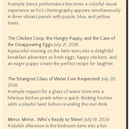
A simple dance performance becomes a colorful visual
experience as Yo's choreography appears simultaneously
in three vibrant panels with purple, blue, and yellow
tones.
The Chicken Coop, the Hungry Puppy, and the Case of
the Disappearing Eggs
July 21, 2026
A peaceful morning on the farm turns into a delightful
breakfast adventure as fresh eggs, happy chickens, and
an eager puppy create the perfect recipe for laughter.
The Strangest Glass of Water Ever Requested!
July 20,
2026
A simple request for a glass of water turns into a
hilarious kitchen prank when a quick-thinking hostess
adds a playful twist before revealing the real drink.
Mirror, Mirror… Who’s Ready to Shine?
July 19, 2026
A stylish afternoon in the bedroom turns into a fun