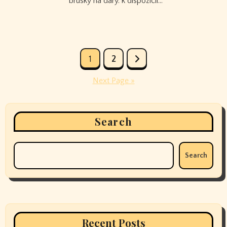
brúsky na dary. k dispozícii…
Posts
1
2
pagination
Next Page »
Search
Search
Recent Posts