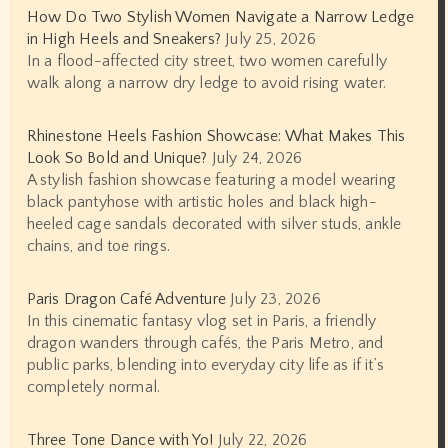
How Do Two Stylish Women Navigate a Narrow Ledge
in High Heels and Sneakers?
July 25, 2026
In a flood-affected city street, two women carefully
walk along a narrow dry ledge to avoid rising water.
Rhinestone Heels Fashion Showcase: What Makes This
Look So Bold and Unique?
July 24, 2026
A stylish fashion showcase featuring a model wearing
black pantyhose with artistic holes and black high-
heeled cage sandals decorated with silver studs, ankle
chains, and toe rings.
Paris Dragon Café Adventure
July 23, 2026
In this cinematic fantasy vlog set in Paris, a friendly
dragon wanders through cafés, the Paris Metro, and
public parks, blending into everyday city life as if it’s
completely normal.
Three Tone Dance with Yo!
July 22, 2026