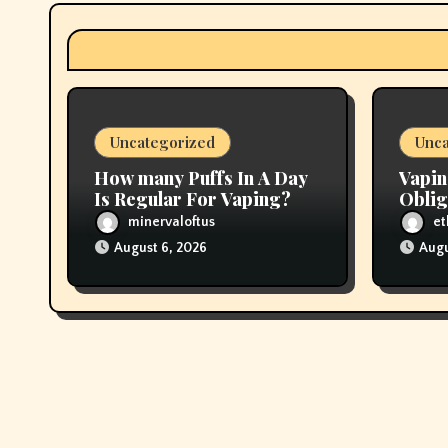
a
t
i
o
Uncategorized
Unca
n
How many Puffs In A Day
Vapin
Is Regular For Vaping?
Oblig
In Pr
minervaloftus
et
August 6, 2026
Augu