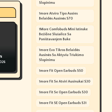
Slopinimu
1more Atviro Tipo Ausies
Belaidės Ausinės S70
1More Comfobuds Mini Istinske
Bežične Slušalice Sa
Poništavanjem Buke
n
1more Evo Tikros Belaidės
s Of
Ausinės Su Aktyviu Triukšmo
Slopinimu
2026
1more Fit Open Earbuds S50
1more Fit Se Atviri Ausinukai S30
1more Fit Se Open Earbuds S30
1more Fit SE Open Earbuds S31