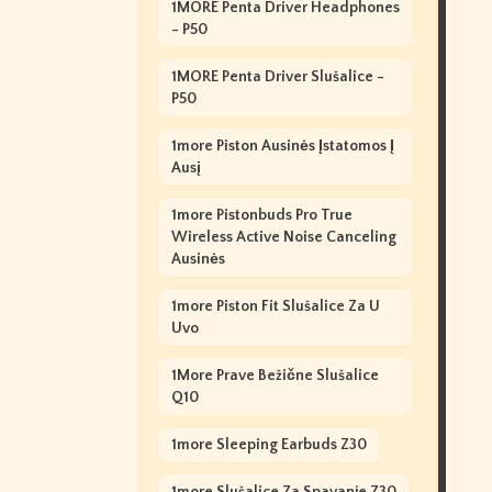
1MORE Penta Driver Headphones
- P50
1MORE Penta Driver Slušalice -
P50
1more Piston Ausinės Įstatomos Į
Ausį
1more Pistonbuds Pro True
Wireless Active Noise Canceling
Ausinės
1more Piston Fit Slušalice Za U
Uvo
1More Prave Bežične Slušalice
Q10
1more Sleeping Earbuds Z30