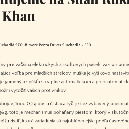
Khan
lúchadlá S70
, #
1more Penta Driver Slúchadlá - P50
ikajúca voľba pre mladších strelcov. muška je výškovo nastavit
l je gumený a spúšťa sa v plne automatickom a poloautomatic
ožní vytočiť vašich protivníkov.
bojov, 1ooo 0,2g bbs a čistiaca tyč. je tiež vybavený pneuma
&g. toto je mechanizmus poháňaný piestom, ktorý v skutočn
ôžu zistiť, ktoré zariadenia sú najobľúbenejšie podľa časovéh