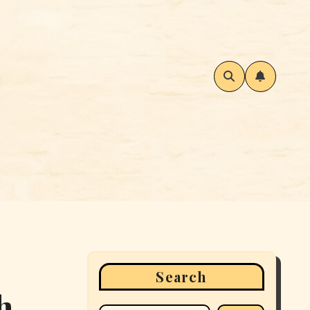
Search
h