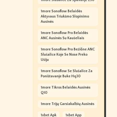
1more Slušalice Za Spavanje Z30
1more Sonoflow Belaidės
Aktyvaus Triukšmo Slopinimo
Ausinės
1more Sonoflow Pro Belaidės
ANC Ausinės Su Kaušeliais
1more Sonoflow Pro Bežične ANC
Slušalice Koje Se Nose Preko
Ušiju
1more Sonoflow Se Slušalice Za
Poništavanje Buke Hq30
1more Tikros Belaidės Ausinės
Q10
1more Trijų Garsiakalbių Ausinės
1xbet Apk
1xbet App