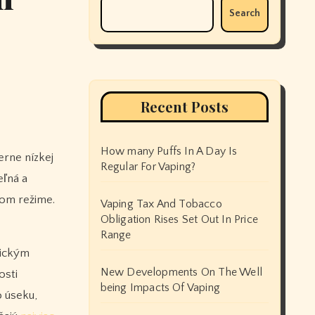
Search
Recent Posts
How many Puffs In A Day Is
Regular For Vaping?
eľná a
kom režime.
Vaping Tax And Tobacco
Obligation Rises Set Out In Price
Range
tickým
New Developments On The Well
osti
being Impacts Of Vaping
o úseku,