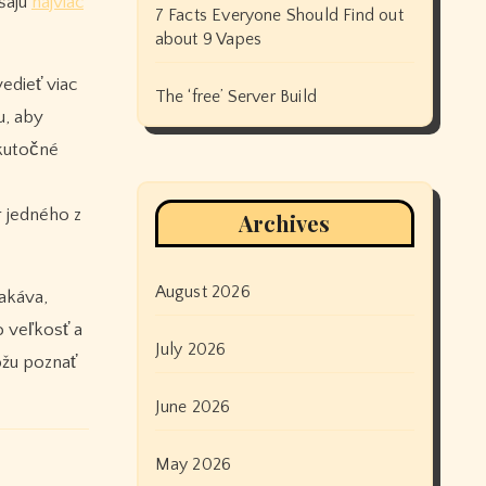
šajú
najviac
7 Facts Everyone Should Find out
about 9 Vapes
edieť viac
The ‘free’ Server Build
u, aby
utočné
r jedného z
Archives
August 2026
akáva,
o veľkosť a
July 2026
ôžu poznať
June 2026
May 2026