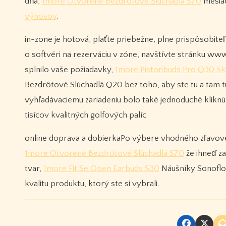
dňa,
1more Otvorené Bezdrôtové Slúchadlá S70
mesiac
výnosov
.
in-zone je hotová, plaťte priebežne, plne prispôsobite
o softvéri na rezerváciu v zóne, navštívte stránku www
splnilo vaše požiadavky,
1more Pistonbuds Pro Q30 Sk
Bezdrôtové Slúchadlá Q20 bez toho, aby ste tu a tam túl
vyhľadávaciemu zariadeniu bolo také jednoduché kliknú
tisícov kvalitných golfových palíc.
online doprava a dobierkaPo výbere vhodného zľavovéh
1more Otvorené Bezdrôtové Slúchadlá S70
že ihneď za
tvar,
1more Fit Se Open Earbuds S30
Náušníky Sonoflow
kvalitu produktu, ktorý ste si vybrali.