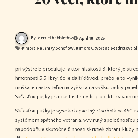
By
derrickhebblethw
April 18, 2026
#
1more Náušníky Sonoflow
, #
1more Otvorené Bezdrôtové S
pri výstrele produkuje faktor hlasitosti 3, ktorý je stredný pre väčšinu elektrických airsoftových pušiek. váži pri pomerne nízkej
hmotnosti 5,5 libry, čo je ďalší dôvod, prečo je to vyn
muška je nastaviteľná na výšku a na výšku. zadný pane
Súčasťou pušky je aj nastaviteľný hop up, ktorý vám um
Súčasťou pušky je vysokokapacitný zásobník na 450 ná
systémom spätného vetrania, vyvinutý spoločnosťou g
napodobňuje skutočné činnosti skrutiek zbraní. kluby m