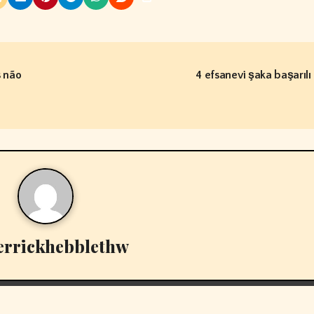
s não
4 efsanevi şaka başarılı
errickhebblethw