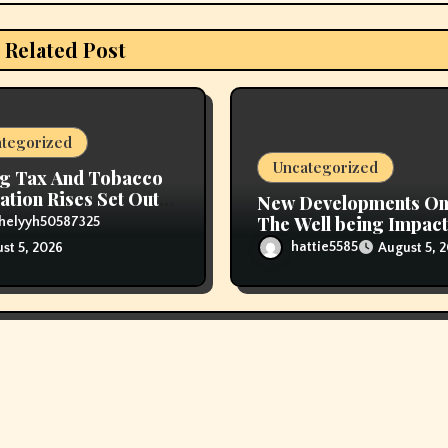
Related Post
tegorized
Uncategorized
g Tax And Tobacco
ation Rises Set Out
New Developments O
ice Range
The Well being Impact
helyyh50587325
Vaping
hattie5585
August 5, 
st 5, 2026