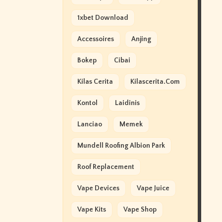
1xbet Download
Accessoires
Anjing
Bokep
Cibai
Kilas Cerita
Kilascerita.com
Kontol
Laidinis
Lanciao
Memek
Mundell Roofing Albion Park
Roof Replacement
Vape Devices
Vape Juice
Vape Kits
Vape Shop