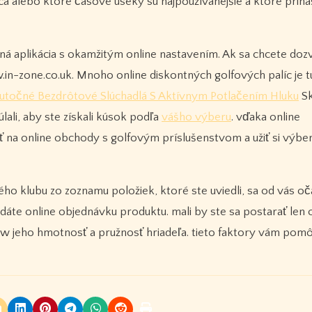
a alebo ktoré časové úseky sú najpoužívanejšie a ktoré priná
ľná aplikácia s okamžitým online nastavením. Ak sa chcete dozv
.in-zone.co.uk. Mnoho online diskontných golfových palíc je t
utočné Bezdrôtové Slúchadlá S Aktívnym Potlačením Hluku
Sk
ali, aby ste získali kúsok podľa
vášho výberu
. vďaka online
ť na online obchody s golfovým príslušenstvom a užiť si výbe
o klubu zo zoznamu položiek, ktoré ste uviedli, sa od vás oč
dáte online objednávku produktu. mali by ste sa postarať len 
 jeho hmotnosť a pružnosť hriadeľa. tieto faktory vám pom