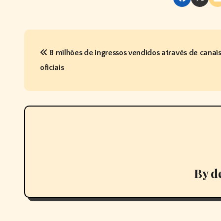
P
8 milhões de ingressos vendidos através de canai
o
oficiais
s
t
n
a
v
By
d
i
g