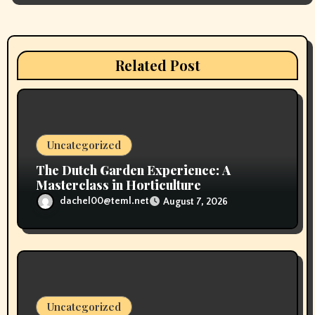
a
t
i
Related Post
o
n
Uncategorized
The Dutch Garden Experience: A
Masterclass in Horticulture
dachel00@teml.net
August 7, 2026
Uncategorized