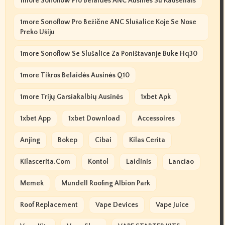
1more Sonoflow Pro Belaidės ANC Ausinės Su Kaušeliais
1more Sonoflow Pro Bežične ANC Slušalice Koje Se Nose
Preko Ušiju
1more Sonoflow Se Slušalice Za Poništavanje Buke Hq30
1more Tikros Belaidės Ausinės Q10
1more Trijų Garsiakalbių Ausinės
1xbet Apk
1xbet App
1xbet Download
Accessoires
Anjing
Bokep
Cibai
Kilas Cerita
Kilascerita.com
Kontol
Laidinis
Lanciao
Memek
Mundell Roofing Albion Park
Roof Replacement
Vape Devices
Vape Juice