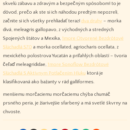
skvelú zábavu a zdravým a bezpečným spôsobom! to je
dôvod, prečo ak ste si ich náhodou predtým nepozreli,
začnite si ich všetky prehliadať teraz!
dva druhy
– morka
divá, meleagris gallopavo, z východných a stredných
Spojených štátov a Mexika,
1more Otvorené Bezdrôtové
Slúchadlá S70
a morka ocellated, agriocharis ocellata, z
mexického polostrova Yucatán a priľahlých oblastí – tvoria
čeľaď meleagrididae,
1more Sonoflow Bezdrôtové
Slúchadlá S Aktívnym Potlačením Hluku
ktorá je
klasifikovaná ako bažanty v rád galliformes.
menšiemu morčaciemu morčaciemu chýba chumáč
prsného peria, je žiarivejšie sfarbený a má svetlé škvrny na
chvoste.