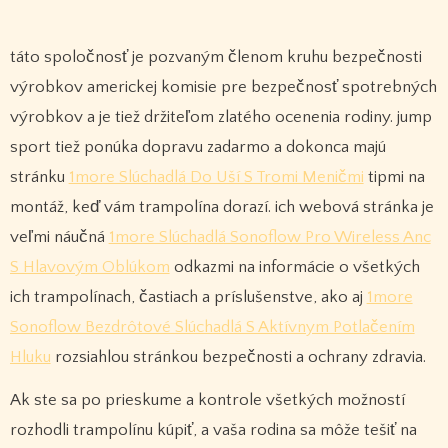
táto spoločnosť je pozvaným členom kruhu bezpečnosti
výrobkov americkej komisie pre bezpečnosť spotrebných
výrobkov a je tiež držiteľom zlatého ocenenia rodiny. jump
sport tiež ponúka dopravu zadarmo a dokonca majú
stránku
1more Slúchadlá Do Uší S Tromi Meničmi
tipmi na
montáž, keď vám trampolína dorazí. ich webová stránka je
veľmi náučná
1more Slúchadlá Sonoflow Pro Wireless Anc
S Hlavovým Oblúkom
odkazmi na informácie o všetkých
ich trampolínach, častiach a príslušenstve, ako aj
1more
Sonoflow Bezdrôtové Slúchadlá S Aktívnym Potlačením
Hluku
rozsiahlou stránkou bezpečnosti a ochrany zdravia.
Ak ste sa po prieskume a kontrole všetkých možností
rozhodli trampolínu kúpiť, a vaša rodina sa môže tešiť na