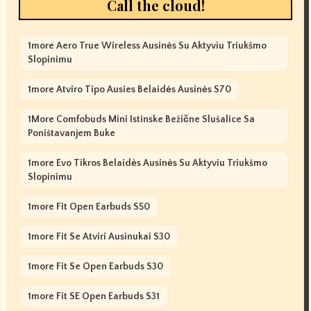
Call the cloud!
1more Aero True Wireless Ausinės Su Aktyviu Triukšmo
Slopinimu
1more Atviro Tipo Ausies Belaidės Ausinės S70
1More Comfobuds Mini Istinske Bežične Slušalice Sa
Poništavanjem Buke
1more Evo Tikros Belaidės Ausinės Su Aktyviu Triukšmo
Slopinimu
1more Fit Open Earbuds S50
1more Fit Se Atviri Ausinukai S30
1more Fit Se Open Earbuds S30
1more Fit SE Open Earbuds S31