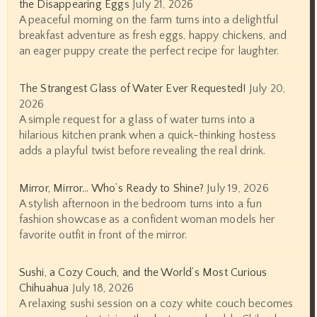
the Disappearing Eggs
July 21, 2026
A peaceful morning on the farm turns into a delightful
breakfast adventure as fresh eggs, happy chickens, and
an eager puppy create the perfect recipe for laughter.
The Strangest Glass of Water Ever Requested!
July 20,
2026
A simple request for a glass of water turns into a
hilarious kitchen prank when a quick-thinking hostess
adds a playful twist before revealing the real drink.
Mirror, Mirror… Who’s Ready to Shine?
July 19, 2026
A stylish afternoon in the bedroom turns into a fun
fashion showcase as a confident woman models her
favorite outfit in front of the mirror.
Sushi, a Cozy Couch, and the World’s Most Curious
Chihuahua
July 18, 2026
A relaxing sushi session on a cozy white couch becomes