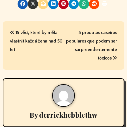
P
15 věcí, které by měla
5 produtos caseiros
o
vlastnit každá žena nad 50
populares que podem ser
s
let
surpreendentemente
t
tóxicos
n
a
v
i
By
derrickhebblethw
g