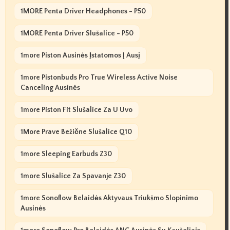
1MORE Penta Driver Headphones - P50
1MORE Penta Driver Slušalice - P50
1more Piston Ausinės Įstatomos Į Ausį
1more Pistonbuds Pro True Wireless Active Noise
Canceling Ausinės
1more Piston Fit Slušalice Za U Uvo
1More Prave Bežične Slušalice Q10
1more Sleeping Earbuds Z30
1more Slušalice Za Spavanje Z30
1more Sonoflow Belaidės Aktyvaus Triukšmo Slopinimo
Ausinės