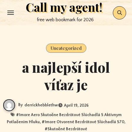
Call my agent!
Skip
to
free web bookmark for 2026
content
Uncategorized
a najlepší idol
víťaz je
By
derrickhebblethw
April 19, 2026
#
1more Aero Skutočne Bezdrôtové Slúchadlá S Aktívnym
Potlačením Hluku
, #
1more Otvorené Bezdrôtové Slúchadlá S70
,
#
Skutočné Bezdrôtové