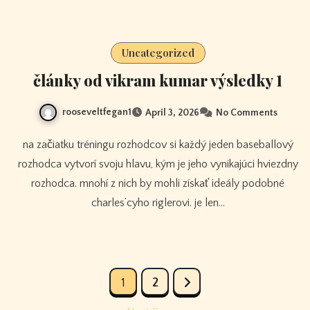
Uncategorized
články od vikram kumar výsledky 1
rooseveltfegan1
April 3, 2026
No Comments
na začiatku tréningu rozhodcov si každý jeden baseballový
rozhodca vytvorí svoju hlavu, kým je jeho vynikajúci hviezdny
rozhodca. mnohí z nich by mohli získať ideály podobné
charles’cyho riglerovi. je len…
Posts
1
2
pagination