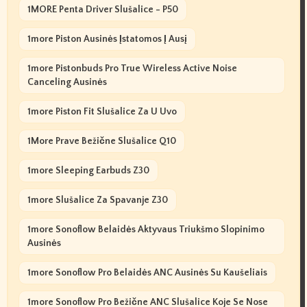
1MORE Penta Driver Slušalice - P50
1more Piston Ausinės Įstatomos Į Ausį
1more Pistonbuds Pro True Wireless Active Noise
Canceling Ausinės
1more Piston Fit Slušalice Za U Uvo
1More Prave Bežične Slušalice Q10
1more Sleeping Earbuds Z30
1more Slušalice Za Spavanje Z30
1more Sonoflow Belaidės Aktyvaus Triukšmo Slopinimo
Ausinės
1more Sonoflow Pro Belaidės ANC Ausinės Su Kaušeliais
1more Sonoflow Pro Bežične ANC Slušalice Koje Se Nose