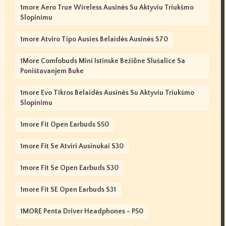
1more Aero True Wireless Ausinės Su Aktyviu Triukšmo
Slopinimu
1more Atviro Tipo Ausies Belaidės Ausinės S70
1More Comfobuds Mini Istinske Bežične Slušalice Sa
Poništavanjem Buke
1more Evo Tikros Belaidės Ausinės Su Aktyviu Triukšmo
Slopinimu
1more Fit Open Earbuds S50
1more Fit Se Atviri Ausinukai S30
1more Fit Se Open Earbuds S30
1more Fit SE Open Earbuds S31
1MORE Penta Driver Headphones - P50