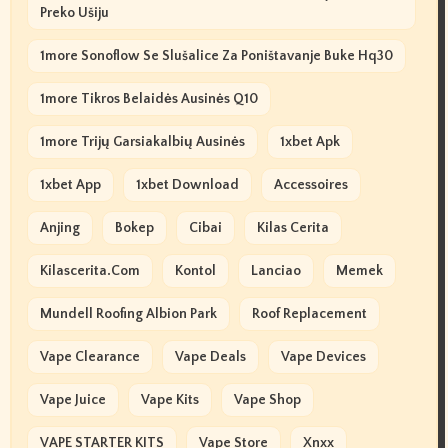
Preko Ušiju
1more Sonoflow Se Slušalice Za Poništavanje Buke Hq30
1more Tikros Belaidės Ausinės Q10
1more Trijų Garsiakalbių Ausinės
1xbet Apk
1xbet App
1xbet Download
Accessoires
Anjing
Bokep
Cibai
Kilas Cerita
Kilascerita.com
Kontol
Lanciao
Memek
Mundell Roofing Albion Park
Roof Replacement
Vape Clearance
Vape Deals
Vape Devices
Vape Juice
Vape Kits
Vape Shop
VAPE STARTER KITS
Vape Store
Xnxx