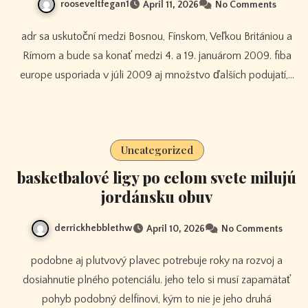
rooseveltfegan1
April 11, 2026
No Comments
adr sa uskutoční medzi Bosnou, Fínskom, Veľkou Britániou a
Rímom a bude sa konať medzi 4. a 19. januárom 2009. fiba
europe usporiada v júli 2009 aj množstvo ďalších podujatí,…
Uncategorized
basketbalové ligy po celom svete milujú
jordánsku obuv
derrickhebblethw
April 10, 2026
No Comments
podobne aj plutvový plavec potrebuje roky na rozvoj a
dosiahnutie plného potenciálu. jeho telo si musí zapamätať
pohyb podobný delfínovi, kým to nie je jeho druhá