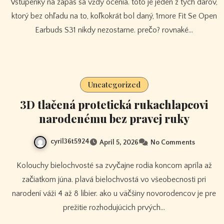
Vstupenky na zápas sa vždy ocenia. toto je jeden z tých darov,
ktorý bez ohľadu na to, koľkokrát bol daný, 1more Fit Se Open
Earbuds S31 nikdy nezostarne. prečo? rovnaké…
Uncategorized
3D tlačená protetická rukachlapcovi
narodenému bez pravej ruky
cyril36t5924
April 5, 2026
No Comments
Kolouchy bielochvosté sa zvyčajne rodia koncom apríla až
začiatkom júna. plavá bielochvostá vo všeobecnosti pri
narodení váži 4 až 8 libier. ako u väčšiny novorodencov je pre
prežitie rozhodujúcich prvých…