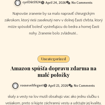
cyril36t5924
April 24, 2026
No Comments
Najnovšie zranenie by sa malo napraviť chirurgickým
zákrokom, ktorý rieši zaseknutý nerv v dolnej časti chrbta, ktorý
môže spôsobiť bolesť vystreľujúcu do bedra a hornej časti
nohy. Zranenie bolo zvládnuté…
Uncategorized
Amazon spúšťa dopravu zdarma na
malé položky
rooseveltfegan1
April 23, 2026
No Comments
skaly a vesty na lov mušlí obsahujú viac ako jednu slučku s
vešiakom, preto si kúpte záchrannú vestu a udržujte jej kvalitu,