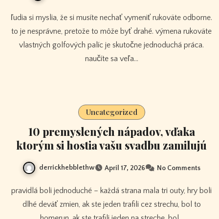
ľudia si myslia, že si musíte nechať vymeniť rukoväte odborne.
to je nesprávne, pretože to môže byť drahé. výmena rukoväte
vlastných golfových palíc je skutočne jednoduchá práca.
naučíte sa veľa…
Uncategorized
10 premyslených nápadov, vďaka
ktorým si hostia vašu svadbu zamilujú
derrickhebblethw
April 17, 2026
No Comments
pravidlá boli jednoduché – každá strana mala tri outy, hry boli
dlhé deväť zmien, ak ste jeden trafili cez strechu, bol to
homerun, ak ste trafili jeden na streche, bol…