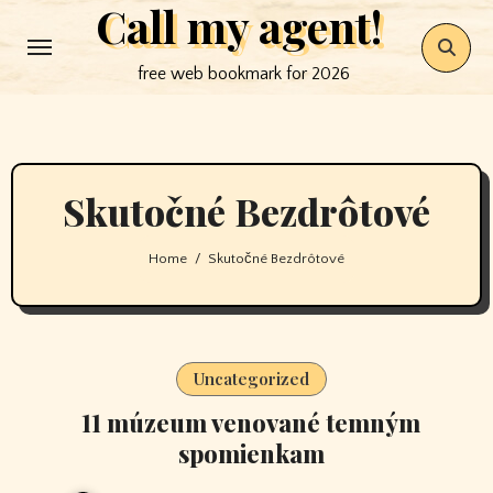
Call my agent!
Skip
to
free web bookmark for 2026
content
Skutočné Bezdrôtové
Home
Skutočné Bezdrôtové
Uncategorized
11 múzeum venované temným
spomienkam