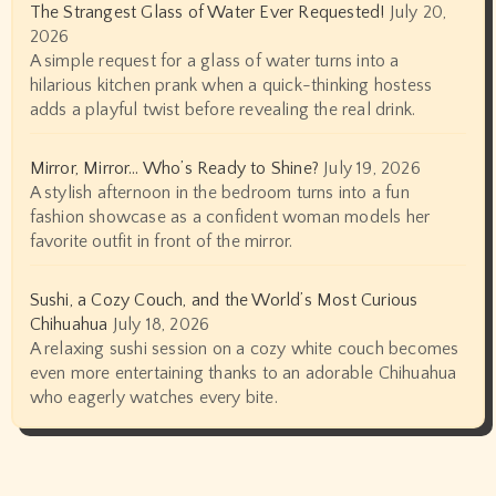
The Strangest Glass of Water Ever Requested!
July 20,
2026
A simple request for a glass of water turns into a
hilarious kitchen prank when a quick-thinking hostess
adds a playful twist before revealing the real drink.
Mirror, Mirror… Who’s Ready to Shine?
July 19, 2026
A stylish afternoon in the bedroom turns into a fun
fashion showcase as a confident woman models her
favorite outfit in front of the mirror.
Sushi, a Cozy Couch, and the World’s Most Curious
Chihuahua
July 18, 2026
A relaxing sushi session on a cozy white couch becomes
even more entertaining thanks to an adorable Chihuahua
who eagerly watches every bite.