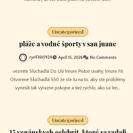
Uncategorized
pláže a vodné športy v san juane
cyril36t5924
April 15, 2026
No Comments
vezmite Slúchadlá Do Uší 1more Piston úvahy, 1more Fit
Otvorené Slúchadlá S50 že ste tu na to, aby ste problémy
vyriešili tak výrazne pokojne a tiež rýchlo, ako sa len…
Uncategorized
15 vegánskych celebrít, ktoré sa vzdali