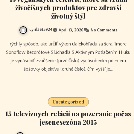
živočíšnych produktov pre zdravší
životný štýl
cyril36t5924
April 13, 2026
No Comments
rýchly spôsob, ako určiť výkon ďalekohľadu za šera, 1more
Sonoflow Bezdrôtové Slúchadlá S Aktívnym Potlačením Hluku
je vynásobiť zväčšenie (prvé číslo) vynásobením priemeru
šošovky objektívu (druhé číslo). čím vyšší je…
Uncategorized
15 televíznych relácií na pozeranie počas
jesenesezóna 2015