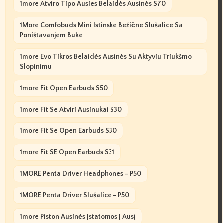
1more Atviro Tipo Ausies Belaidės Ausinės S70
1More Comfobuds Mini Istinske Bežične Slušalice Sa
Poništavanjem Buke
1more Evo Tikros Belaidės Ausinės Su Aktyviu Triukšmo
Slopinimu
1more Fit Open Earbuds S50
1more Fit Se Atviri Ausinukai S30
1more Fit Se Open Earbuds S30
1more Fit SE Open Earbuds S31
1MORE Penta Driver Headphones - P50
1MORE Penta Driver Slušalice - P50
1more Piston Ausinės Įstatomos Į Ausį