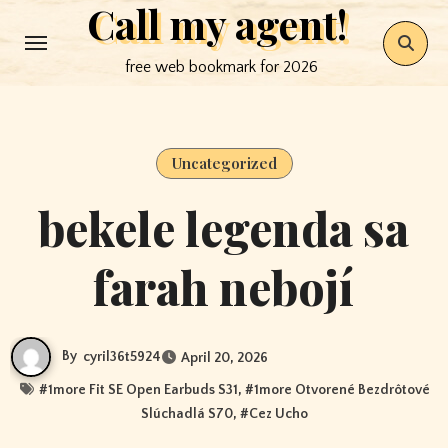
Call my agent!
Skip
to
free web bookmark for 2026
content
Uncategorized
bekele legenda sa
farah nebojí
By
cyril36t5924
April 20, 2026
#
1more Fit SE Open Earbuds S31
, #
1more Otvorené Bezdrôtové
Slúchadlá S70
, #
Cez Ucho