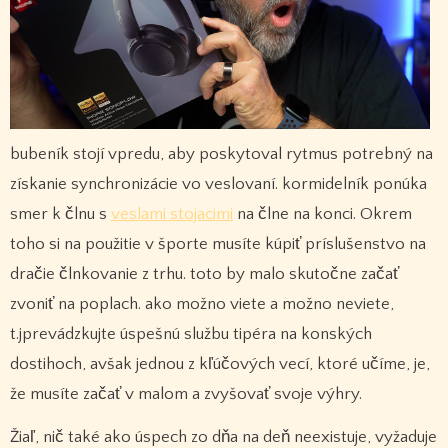
bubeník stojí vpredu, aby poskytoval rytmus potrebný na
získanie synchronizácie vo veslovaní. kormidelník ponúka
smer k člnu s
veslami stojacimi
na člne na konci. Okrem
toho si na použitie v športe musíte kúpiť príslušenstvo na
dračie člnkovanie z trhu. toto by malo skutočne začať
zvoniť na poplach. ako možno viete a možno neviete,
t.jprevádzkujte úspešnú službu tipéra na konských
dostihoch, avšak jednou z kľúčových vecí, ktoré učíme, je,
že musíte začať v malom a zvyšovať svoje výhry.
Žiaľ, nič také ako úspech zo dňa na deň neexistuje, vyžaduje