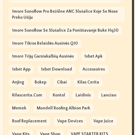
1more Sonoflow Pro Bežične ANC Slušalice Koje Se Nose
Preko Ušiju
1more Sonoflow Se Slušalice Za Poništavanje Buke Hq30
1more Tikros Belaidės Ausinės Q10
1more Trijų Garsiakalbių Ausinės
1xbet Apk
1xbet App
1xbet Download
Accessoires
Anjing
Bokep
Cibai
Kilas Cerita
Kilascerita.com
Kontol
Laidinis
Lanciao
Memek
Mundell Roofing Albion Park
Roof Replacement
Vape Devices
Vape Juice
Vape Kits
Vape Shop
VAPE STARTER KITS