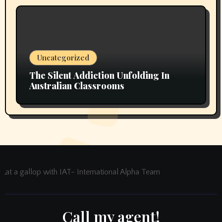
Uncategorized
The Silent Addiction Unfolding In
Australian Classrooms
at a gallop with IAT- International Alpha Team
Call my agent!