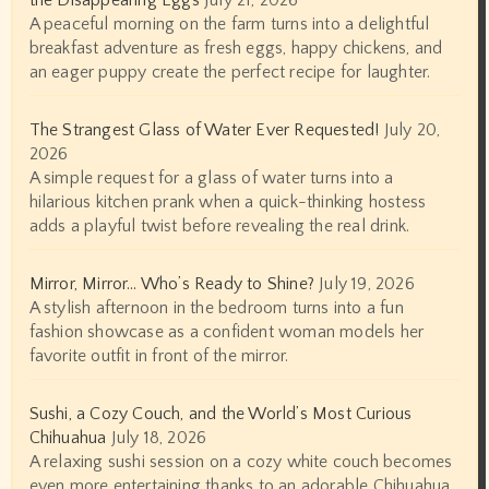
A peaceful morning on the farm turns into a delightful
breakfast adventure as fresh eggs, happy chickens, and
an eager puppy create the perfect recipe for laughter.
The Strangest Glass of Water Ever Requested!
July 20,
2026
A simple request for a glass of water turns into a
hilarious kitchen prank when a quick-thinking hostess
adds a playful twist before revealing the real drink.
Mirror, Mirror… Who’s Ready to Shine?
July 19, 2026
A stylish afternoon in the bedroom turns into a fun
fashion showcase as a confident woman models her
favorite outfit in front of the mirror.
Sushi, a Cozy Couch, and the World’s Most Curious
Chihuahua
July 18, 2026
A relaxing sushi session on a cozy white couch becomes
even more entertaining thanks to an adorable Chihuahua