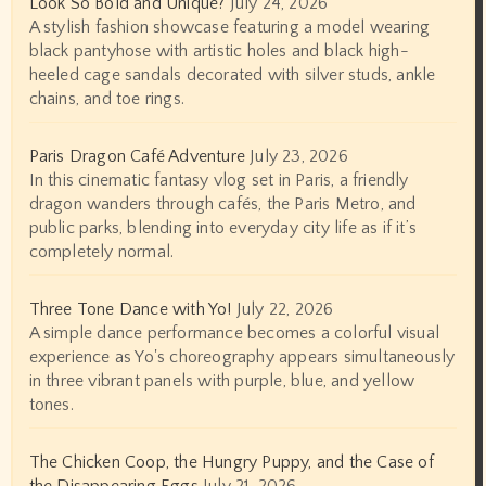
Look So Bold and Unique?
July 24, 2026
A stylish fashion showcase featuring a model wearing
black pantyhose with artistic holes and black high-
heeled cage sandals decorated with silver studs, ankle
chains, and toe rings.
Paris Dragon Café Adventure
July 23, 2026
In this cinematic fantasy vlog set in Paris, a friendly
dragon wanders through cafés, the Paris Metro, and
public parks, blending into everyday city life as if it’s
completely normal.
Three Tone Dance with Yo!
July 22, 2026
A simple dance performance becomes a colorful visual
experience as Yo's choreography appears simultaneously
in three vibrant panels with purple, blue, and yellow
tones.
The Chicken Coop, the Hungry Puppy, and the Case of
the Disappearing Eggs
July 21, 2026