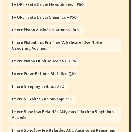
1MORE Penta Driver Headphones - P50
1MORE Penta Driver Slušalice - P50
1more Piston Ausinės Įstatomos Į Ausį
1more Pistonbuds Pro True Wireless Active Noise
Canceling Ausinės
1more Piston Fit Slušalice Za U Uvo
1More Prave Bežične Slušalice Q10
1more Sleeping Earbuds Z30
1more Slušalice Za Spavanje Z30
1more Sonoflow Belaidės Aktyvaus Triukšmo Slopinimo
Ausinės
1more Sonoflow Pro Belaidės ANC Ausinės Su Kaušeliais