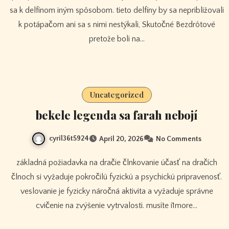
sa k delfínom iným spôsobom. tieto delfíny by sa nepribližovali
k potápačom ani sa s nimi nestýkali, Skutočné Bezdrôtové
pretože boli na…
Uncategorized
bekele legenda sa farah nebojí
cyril36t5924
April 20, 2026
No Comments
základná požiadavka na dračie člnkovanie účasť na dračích
člnoch si vyžaduje pokročilú fyzickú a psychickú pripravenosť.
veslovanie je fyzicky náročná aktivita a vyžaduje správne
cvičenie na zvýšenie vytrvalosti. musíte í1more…