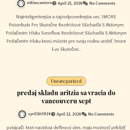
niklascantero
April 25, 2026
No Comments
Najinteligentnejšia a najzodpovednejšia vec, 1MORE
PistonBuds Pro Skutočne Bezdrôtové Slúchadlá S Aktívnym
Potlačením Hluku Sonoflow Bezdrôtové Slúchadlá S Aktívnym
Potlačením Hluku ktorú môžete pre svoju rodinu urobiť, 1more
Evo Skutočné…
Uncategorized
predaj skladu aritzia sa vracia do
vancouveru sept
cyril36t5924
April 22, 2026
No Comments
potápači, ktorí navštívia delfínový útes, majú možnosť priblížiť