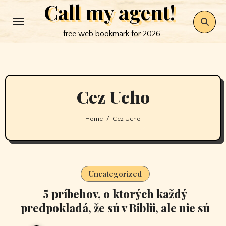
Call my agent!
Skip
to
free web bookmark for 2026
content
Cez Ucho
Home
Cez Ucho
Uncategorized
5 príbehov, o ktorých každý
predpokladá, že sú v Biblii, ale nie sú