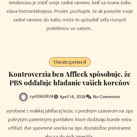
tendenciou je znížiť svoje zadné rameno, keď sa rovina švihu
stáva horizontálnejšou. Prosím, pochopte, že ak ponoríte svoje
zadné rameno do švihu, môže to spôsobiť veľa rôznych
problémov vo vašom…
Uncategorized
Kontroverzia ben Affleck spôsobuje, že
PBS odďaľuje hľadanie vašich koreňov
cyril36t5924
April 14, 2026
No Comments
vyrobené z mäkkej jahňacej kože, s predným uzáverom na zips
pokrytým patentnými gombíkmi, ktoré dodávajú bunde extra
vzhľad. dve spevnené vrecká na zips dostatočne priestranné,
aby sa do nich zmestila…