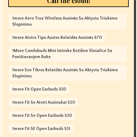
Call the cloud!
1more Aero True Wireless Ausinės Su Aktyviu Triukšmo
Slopinimu
1more Atviro Tipo Ausies Belaidės Ausinės S70
1More Comfobuds Mini Istinske Bežične Slušalice Sa
Poništavanjem Buke
1more Evo Tikros Belaidės Ausinės Su Aktyviu Triukšmo
Slopinimu
1more Fit Open Earbuds S50
1more Fit Se Atviri Ausinukai S30
1more Fit Se Open Earbuds S30
1more Fit SE Open Earbuds S31