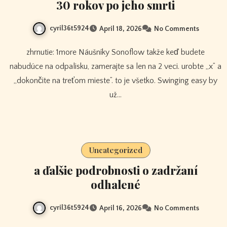
30 rokov po jeho smrti
cyril36t5924
April 18, 2026
No Comments
zhrnutie: 1more Náušníky Sonoflow takže keď budete
nabudúce na odpalisku, zamerajte sa len na 2 veci. urobte „x” a
„dokončite na treťom mieste”. to je všetko. Swinging easy by
už…
Uncategorized
a ďalšie podrobnosti o zadržaní
odhalené
cyril36t5924
April 16, 2026
No Comments