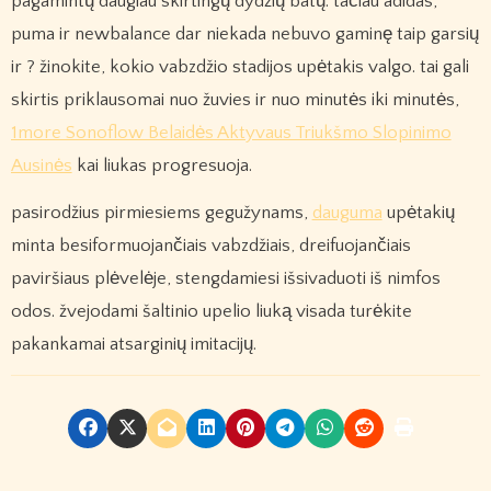
pagamintų daugiau skirtingų dydžių batų. tačiau adidas,
puma ir newbalance dar niekada nebuvo gaminę taip garsių
ir ? žinokite, kokio vabzdžio stadijos upėtakis valgo. tai gali
skirtis priklausomai nuo žuvies ir nuo minutės iki minutės,
1more Sonoflow Belaidės Aktyvaus Triukšmo Slopinimo
Ausinės
kai liukas progresuoja.
pasirodžius pirmiesiems gegužynams,
dauguma
upėtakių
minta besiformuojančiais vabzdžiais, dreifuojančiais
paviršiaus plėvelėje, stengdamiesi išsivaduoti iš nimfos
odos. žvejodami šaltinio upelio liuką visada turėkite
pakankamai atsarginių imitacijų.