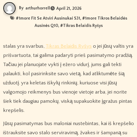
By
arthurhorrell
April 21, 2026
#
1more Fit Se Atviri Ausinukai S31
, #
1more Tikros Belaidės
Ausinės Q10
, #
Tikras Belaidis Ryšys
stalas yra svarbus,
Tikras Belaidis Ryšys
o jei jūsų valtis yra
prišvartuota, tai galima padaryti prieš pasimatymo pradžią.
Tačiau jei planuojate vykti į ežero vidurį, jums gali tekti
palaukti, kol pasirinksite savo vietą, kad atliktumėte šią
užduotį. yra keletas iškylų ​​​​rinkinių, kuriuose visi jūsų
valgomojo reikmenys bus vienoje vietoje arba, jei norite
šiek tiek daugiau pamokų, viską supakuokite įgražus pintas
krepšelis.
Jūsų pasimatymas bus maloniai nustebintas, kai iš krepšelio
ištrauksite savo stalo serviravimą, žvakes ir šampaną su