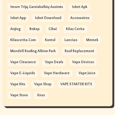
1more Trijų Garsiakalbių Ausinės
1xbet Apk
1xbet App
1xbet Download
Accessoires
Anjing
Bokep
Cibai
Kilas Cerita
Kilascerita.com
Kontol
Lanciao
Memek
Mundell Roofing Albion Park
Roof Replacement
Vape Clearance
Vape Deals
Vape Devices
Vape E-Liquids
Vape Hardware
Vape Juice
Vape Kits
Vape Shop
VAPE STARTER KITS
Vape Store
Xnxx