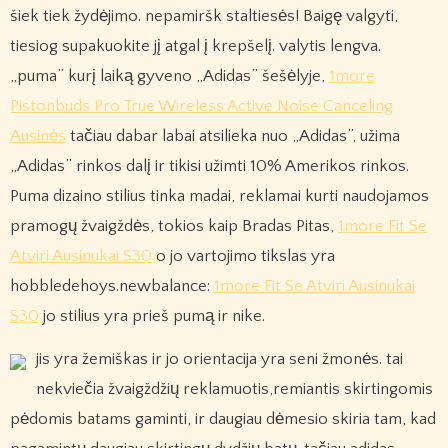
šiek tiek žydėjimo. nepamiršk staltiesės! Baigę valgyti,
tiesiog supakuokite jį atgal į krepšelį. valytis lengva.
„puma” kurį laiką gyveno „Adidas” šešėlyje,
1more
Pistonbuds Pro True Wireless Active Noise Canceling
Ausinės
tačiau dabar labai atsilieka nuo „Adidas”, užima
„Adidas” rinkos dalį ir tikisi užimti 10% Amerikos rinkos.
Puma dizaino stilius tinka madai, reklamai kurti naudojamos
pramogų žvaigždės, tokios kaip Bradas Pitas,
1more Fit Se
Atviri Ausinukai S30
o jo vartojimo tikslas yra
hobbledehoys.newbalance:
1more Fit Se Atviri Ausinukai
S30
jo stilius yra prieš pumą ir nike.
jis yra žemiškas ir jo orientacija yra seni žmonės. tai
nekviečia žvaigždžių reklamuotis,remiantis skirtingomis
pėdomis batams gaminti, ir daugiau dėmesio skiria tam, kad