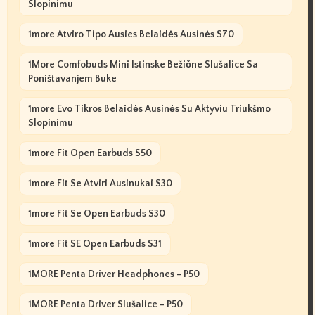
Slopinimu
1more Atviro Tipo Ausies Belaidės Ausinės S70
1More Comfobuds Mini Istinske Bežične Slušalice Sa
Poništavanjem Buke
1more Evo Tikros Belaidės Ausinės Su Aktyviu Triukšmo
Slopinimu
1more Fit Open Earbuds S50
1more Fit Se Atviri Ausinukai S30
1more Fit Se Open Earbuds S30
1more Fit SE Open Earbuds S31
1MORE Penta Driver Headphones - P50
1MORE Penta Driver Slušalice - P50