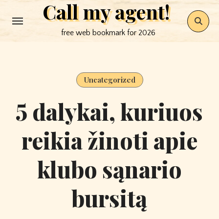
Call my agent!
Skip
to
free web bookmark for 2026
content
Uncategorized
5 dalykai, kuriuos
reikia žinoti apie
klubo sąnario
bursitą