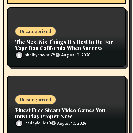
i
o
n
Uncategorized
The Next Six Things It’s Best to Do For
Vape Ban California When Success
shelbycowart75
August 10, 2026
Uncategorized
Finest Free Steam Video Games You
must Play Proper Now
carleyfoulds0
August 10, 2026