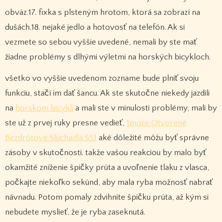
obväz.17. fixka s plsteným hrotom, ktorá sa zobrazí na
dušách.18. nejaké jedlo a hotovosť na telefón. Ak si
vezmete so sebou vyššie uvedené, nemali by ste mať
žiadne problémy s dlhými výletmi na horských bicykloch.
všetko vo vyššie uvedenom zozname bude plniť svoju
funkciu, stačí im dať šancu. Ak ste skutočne niekedy jazdili
na
horskom bicykli
a mali ste v minulosti problémy, mali by
ste už z prvej ruky presne vedieť,
1more Otvorené
Bezdrôtové Slúchadlá S51
aké dôležité môžu byť správne
zásoby v skutočnosti. takže vašou reakciou by malo byť
okamžité zníženie špičky prúta a uvoľnenie tlaku z vlasca,
počkajte niekoľko sekúnd, aby mala ryba možnosť nabrať
návnadu. Potom pomaly zdvihnite špičku prúta, až kým si
nebudete myslieť, že je ryba zaseknutá.