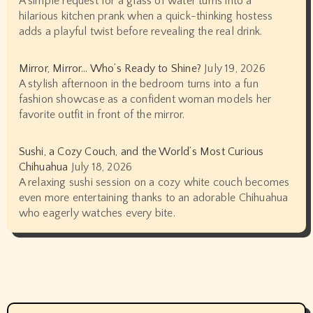
A simple request for a glass of water turns into a
hilarious kitchen prank when a quick-thinking hostess
adds a playful twist before revealing the real drink.
Mirror, Mirror… Who’s Ready to Shine?
July 19, 2026
A stylish afternoon in the bedroom turns into a fun
fashion showcase as a confident woman models her
favorite outfit in front of the mirror.
Sushi, a Cozy Couch, and the World’s Most Curious
Chihuahua
July 18, 2026
A relaxing sushi session on a cozy white couch becomes
even more entertaining thanks to an adorable Chihuahua
who eagerly watches every bite.