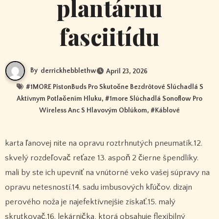
plantárnu
fasciitídu
By
derrickhebblethw
April 23, 2026
#
1MORE PistonBuds Pro Skutočne Bezdrôtové Slúchadlá S
Aktívnym Potlačením Hluku
, #
1more Slúchadlá Sonoflow Pro
Wireless Anc S Hlavovým Oblúkom
, #
Káblové
karta ľanovej nite na opravu roztrhnutých pneumatík.12.
skvelý rozdeľovač reťaze 13. aspoň 2 čierne špendlíky.
mali by ste ich upevniť na vnútorné veko vašej súpravy na
opravu netesností.14. sadu imbusových kľúčov. dizajn
perového noža je najefektívnejšie získať.15. malý
skrutkovač.16. lekárnička, ktorá obsahuje flexibilný