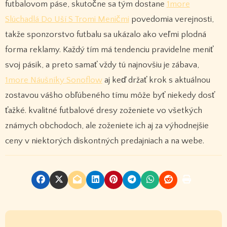
futbalovom páse, skutočne sa tým dostane
1more
Slúchadlá Do Uší S Tromi Meničmi
povedomia verejnosti,
takže sponzorstvo futbalu sa ukázalo ako veľmi plodná
forma reklamy. Každý tím má tendenciu pravidelne meniť
svoj pásik, a preto samať vždy tú najnovšiu je zábava,
1more Náušníky Sonoflow
aj keď držať krok s aktuálnou
zostavou vášho obľúbeného tímu môže byť niekedy dosť
ťažké. kvalitné futbalové dresy zoženiete vo všetkých
známych obchodoch, ale zoženiete ich aj za výhodnejšie
ceny v niektorých diskontných predajniach a na webe.
P