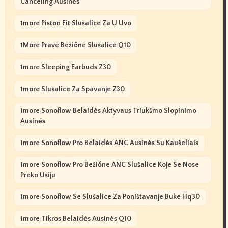
Canceling Ausinės
1more Piston Fit Slušalice Za U Uvo
1More Prave Bežične Slušalice Q10
1more Sleeping Earbuds Z30
1more Slušalice Za Spavanje Z30
1more Sonoflow Belaidės Aktyvaus Triukšmo Slopinimo
Ausinės
1more Sonoflow Pro Belaidės ANC Ausinės Su Kaušeliais
1more Sonoflow Pro Bežične ANC Slušalice Koje Se Nose
Preko Ušiju
1more Sonoflow Se Slušalice Za Poništavanje Buke Hq30
1more Tikros Belaidės Ausinės Q10