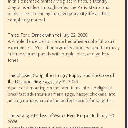
In this cinematic fantasy vlog set in Paris, a friendly
dragon wanders through cafés, the Paris Metro, and
public parks, blending into everyday city life as if it’s
completely normal.
Three Tone Dance with Yo!
July 22, 2026
A simple dance performance becomes a colorful visual
experience as Yo's choreography appears simultaneously
in three vibrant panels with purple, blue, and yellow
tones.
The Chicken Coop, the Hungry Puppy, and the Case of
the Disappearing Eggs
July 21, 2026
A peaceful morning on the farm turns into a delightful
breakfast adventure as fresh eggs, happy chickens, and
an eager puppy create the perfect recipe for laughter.
The Strangest Glass of Water Ever Requested!
July 20,
2026