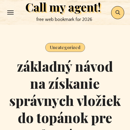
Call my agent!
Skip
to
free web bookmark for 2026
content
Uncategorized
základný návod
na získanie
správnych vložiek
do topánok pre