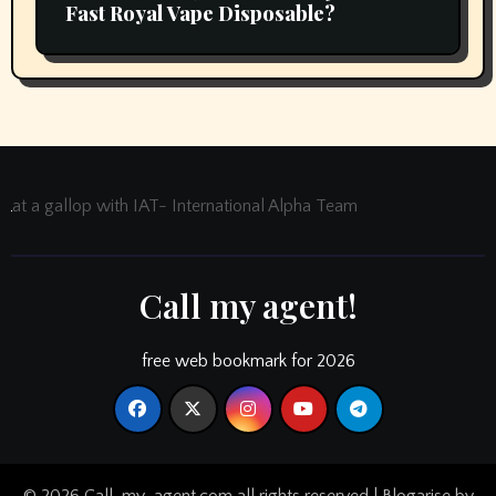
Fast Royal Vape Disposable?
at a gallop with IAT- International Alpha Team
Call my agent!
free web bookmark for 2026