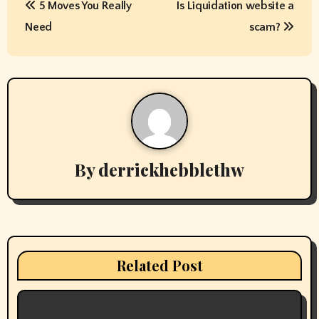
5 Moves You Really
Is Liquidation website a
o
Need
scam?
s
t
n
a
v
By
derrickhebblethw
i
g
a
Related Post
t
i