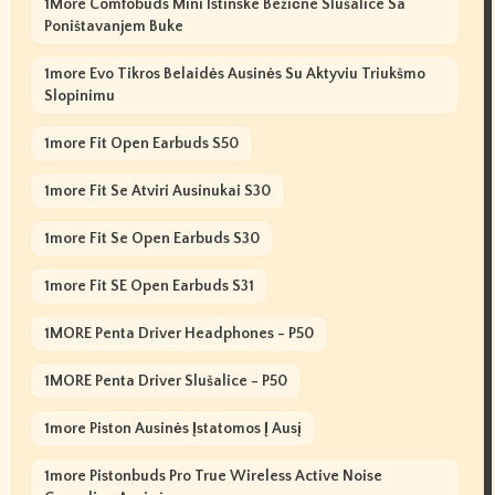
1More Comfobuds Mini Istinske Bežične Slušalice Sa
Poništavanjem Buke
1more Evo Tikros Belaidės Ausinės Su Aktyviu Triukšmo
Slopinimu
1more Fit Open Earbuds S50
1more Fit Se Atviri Ausinukai S30
1more Fit Se Open Earbuds S30
1more Fit SE Open Earbuds S31
1MORE Penta Driver Headphones - P50
1MORE Penta Driver Slušalice - P50
1more Piston Ausinės Įstatomos Į Ausį
1more Pistonbuds Pro True Wireless Active Noise