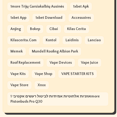
1more Trijų Garsiakalbių Ausinės
1xbet Apk
1xbet App
1xbet Download
Accessoires
Anjing
Bokep
Cibai
Kilas Cerita
Kilascerita.com
Kontol
Laidinis
Lanciao
Memek
Mundell Roofing Albion Park
Roof Replacement
Vape Devices
Vape Juice
Vape Kits
Vape Shop
VAPE STARTER KITS
Vape Store
Xnxx
אוזניות אלחוטיות אמיתיות לביטול רעשים אקטיבי 1more
Pistonbuds Pro Q30