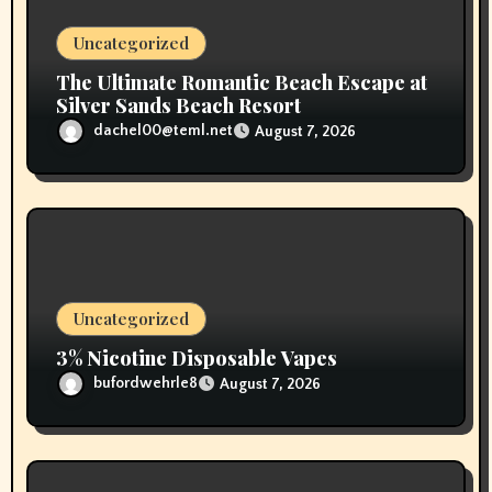
o
Uncategorized
n
The Ultimate Romantic Beach Escape at
Silver Sands Beach Resort
dachel00@teml.net
August 7, 2026
Uncategorized
3% Nicotine Disposable Vapes
bufordwehrle8
August 7, 2026