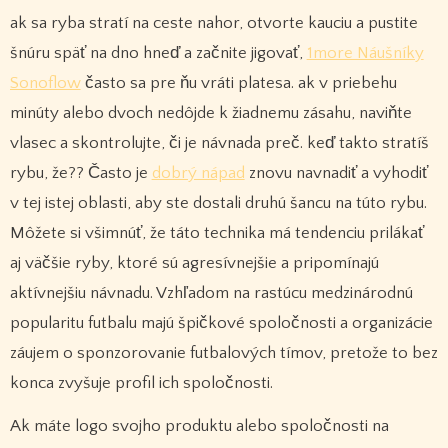
ak sa ryba stratí na ceste nahor, otvorte kauciu a pustite
šnúru späť na dno hneď a začnite jigovať,
1more Náušníky
Sonoflow
často sa pre ňu vráti platesa. ak v priebehu
minúty alebo dvoch nedôjde k žiadnemu zásahu, naviňte
vlasec a skontrolujte, či je návnada preč. keď takto stratíš
rybu, že?? Často je
dobrý nápad
znovu navnadiť a vyhodiť
v tej istej oblasti, aby ste dostali druhú šancu na túto rybu.
Môžete si všimnúť, že táto technika má tendenciu prilákať
aj väčšie ryby, ktoré sú agresívnejšie a pripomínajú
aktívnejšiu návnadu. Vzhľadom na rastúcu medzinárodnú
popularitu futbalu majú špičkové spoločnosti a organizácie
záujem o sponzorovanie futbalových tímov, pretože to bez
konca zvyšuje profil ich spoločnosti.
Ak máte logo svojho produktu alebo spoločnosti na