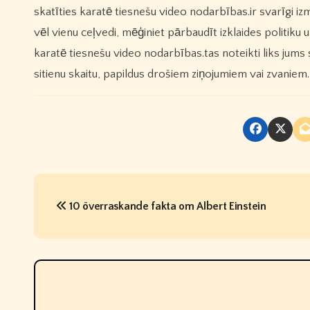
skatīties karatē tiesnešu video nodarbības.ir svarīgi i
vēl vienu ceļvedi, mēģiniet pārbaudīt izklaides politiku 
karatē tiesnešu video nodarbības.tas noteikti liks jums 
sitienu skaitu, papildus drošiem ziņojumiem vai zvaniem.
P
10 överraskande fakta om Albert Einstein
o
s
t
n