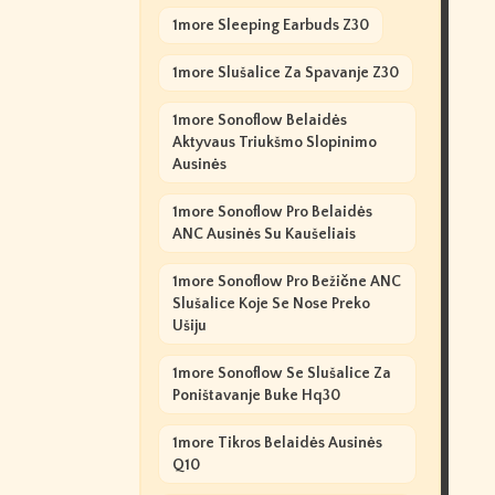
1more Sleeping Earbuds Z30
1more Slušalice Za Spavanje Z30
1more Sonoflow Belaidės
Aktyvaus Triukšmo Slopinimo
Ausinės
1more Sonoflow Pro Belaidės
ANC Ausinės Su Kaušeliais
1more Sonoflow Pro Bežične ANC
Slušalice Koje Se Nose Preko
Ušiju
1more Sonoflow Se Slušalice Za
Poništavanje Buke Hq30
1more Tikros Belaidės Ausinės
Q10