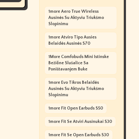
1more Aero True Wireless
Ausinės Su Aktyviu Triukšmo
Slopinimu
1more Atviro Tipo Ausies
Belaidės Ausinės S70
1More Comfobuds Mini Istinske
Bežične Slušalice Sa
Poništavanjem Buke
1more Evo Tikros Belaidės
Ausinės Su Aktyviu Triukšmo
Slopinimu
1more Fit Open Earbuds S50
1more Fit Se Atviri Ausinukai S30
1more Fit Se Open Earbuds S30