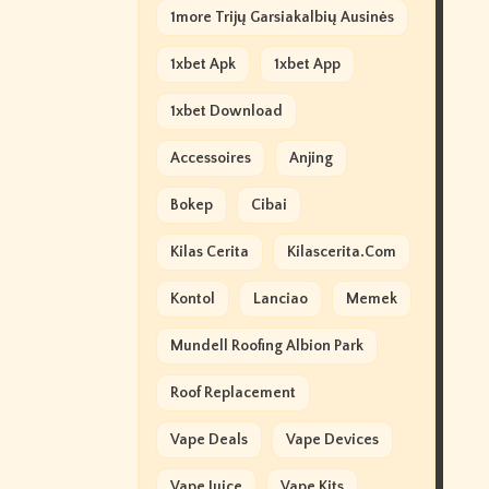
1more Trijų Garsiakalbių Ausinės
1xbet Apk
1xbet App
1xbet Download
Accessoires
Anjing
Bokep
Cibai
Kilas Cerita
Kilascerita.com
Kontol
Lanciao
Memek
Mundell Roofing Albion Park
Roof Replacement
Vape Deals
Vape Devices
Vape Juice
Vape Kits