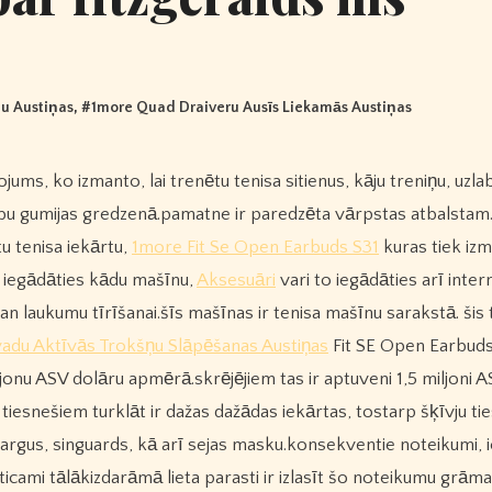
u Austiņas
, #
1more Quad Draiveru Ausīs Liekamās Austiņas
 bumbu gumijas gredzenā.pamatne ir paredzēta vārpstas atbalstam
tu tenisa iekārtu,
1more Fit Se Open Earbuds S31
kuras tiek iz
s iegādāties kādu mašīnu,
Aksesuāri
vari to iegādāties arī intern
 laukumu tīrīšanai.šīs mašīnas ir tenisa mašīnu sarakstā. šis t
du Aktīvās Trokšņu Slāpēšanas Austiņas
Fit SE Open Earbud
iljonu ASV dolāru apmērā.skrējējiem tas ir aptuveni 1,5 miljoni 
iesnešiem turklāt ir dažas dažādas iekārtas, tostarp šķīvju ti
argus, singuards, kā arī sejas masku.konsekventie noteikumi, 
ami tālākizdarāmā lieta parasti ir izlasīt šo noteikumu grāma