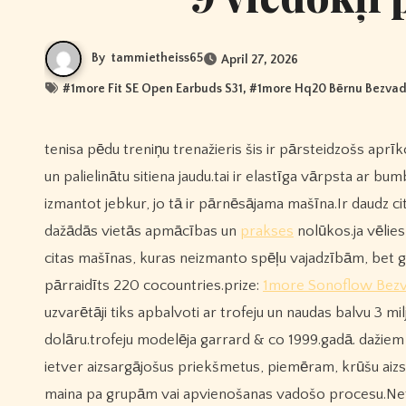
By
tammietheiss65
April 27, 2026
#
1more Fit SE Open Earbuds S31
, #
1more Hq20 Bērnu Bezvad
tenisa pēdu treniņu trenažieris šis ir pārsteidzošs aprīkojums, ko izmanto, lai trenētu tenisa sitienus, kāju treniņu, uzlabotu laiku
un palielinātu sitiena jaudu.tai ir elastīga vārpsta ar
izmantot jebkur, jo tā ir pārnēsājama mašīna.Ir daudz ci
dažādās vietās apmācības un
prakses
nolūkos.ja vēlie
citas mašīnas, kuras neizmanto spēļu vajadzībām, bet gan
pārraidīts 220 cocountries.prize:
1more Sonoflow Bezva
uzvarētāji tiks apbalvoti ar trofeju un naudas balvu 3 m
dolāru.trofeju modelēja garrard & co 1999.gadā. dažiem t
ietver aizsargājošus priekšmetus, piemēram, krūšu aizs
maina pa grupām vai apvienošanas vadošo procesu.Netic