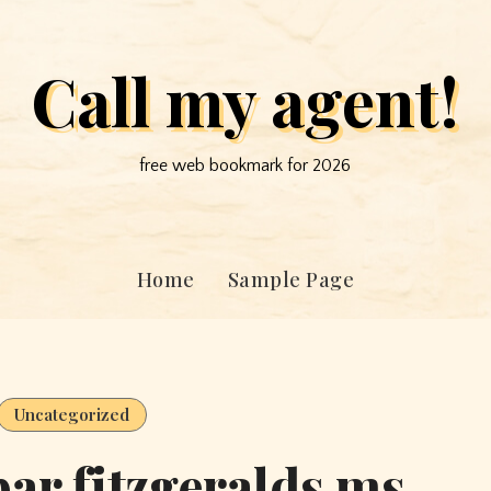
Call my agent!
free web bookmark for 2026
Home
Sample Page
Uncategorized
par fitzgeralds ms