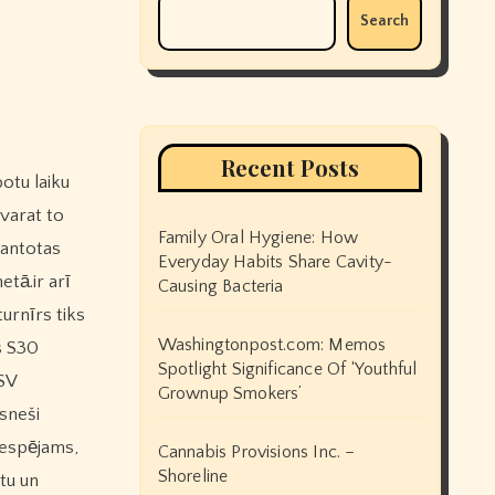
Search
Recent Posts
.varat to
Family Oral Hygiene: How
mantotas
Everyday Habits Share Cavity-
etā.ir arī
Causing Bacteria
urnīrs tiks
Washingtonpost.com: Memos
s S30
Spotlight Significance Of ‘Youthful
ASV
Grownup Smokers’
esneši
iespējams,
Cannabis Provisions Inc. –
Shoreline
tu un