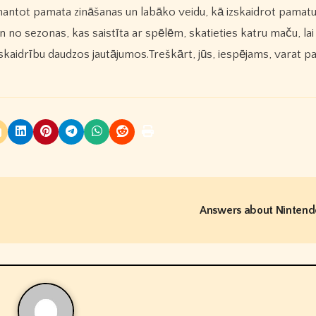
zmantot pamata zināšanas un labāko veidu, kā izskaidrot pamatu
un no sezonas, kas saistīta ar spēlēm, skatieties katru maču, lai
skaidrību daudzos jautājumos.Treškārt, jūs, iespējams, varat pal
Answers about Ninten