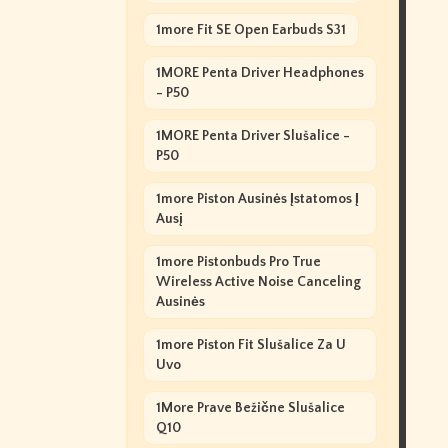
1more Fit SE Open Earbuds S31
1MORE Penta Driver Headphones
- P50
1MORE Penta Driver Slušalice -
P50
1more Piston Ausinės Įstatomos Į
Ausį
1more Pistonbuds Pro True
Wireless Active Noise Canceling
Ausinės
1more Piston Fit Slušalice Za U
Uvo
1More Prave Bežične Slušalice
Q10