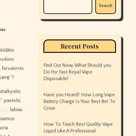
Search
nės
Recent Posts
 kokios
Find Out Now, What Should you
, farvaterio
Do For Fast Royal Vape
kairę”?
Disposable?
sitaikysite,
Have you Heard? How Long Vape
ę” pastebi,
Battery Charge Is Your Best Bet To
Grow
z30“
labiau
okiamos
How To Teach Best Quality Vape
uria
Liquid Like A Professional