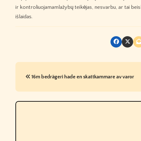
ir kontroliuojamamlažybų teikėjas, nesvarbu, ar tai bei
išlaidas.
P
16m bedrägeri hade en skattkammare av varor
o
s
t
n
a