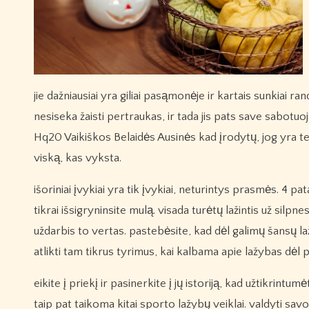
jie dažniausiai yra giliai pasąmonėje ir kartais sunkiai ra
nesiseka žaisti pertraukas, ir tada jis pats save sabot
Hq20 Vaikiškos Belaidės Ausinės kad įrodytų, jog yra teis
viską, kas vyksta.
išoriniai įvykiai yra tik įvykiai, neturintys prasmės. 4 pat
tikrai išsigryninsite mulą. visada turėtų lažintis už silp
uždarbis to vertas. pastebėsite, kad dėl galimų šansų l
atlikti tam tikrus tyrimus, kai kalbama apie lažybas dėl
eikite į priekį ir pasinerkite į jų istoriją, kad užtikrin
taip pat taikoma kitai sporto lažybų veiklai. valdyti sav