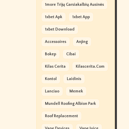
1more Trijų Garsiakalbių Ausinės
1xbet Apk
1xbet App
1xbet Download
Accessoires
Anjing
Bokep
Cibai
Kilas Cerita
Kilascerita.com
Kontol
Laidinis
Lanciao
Memek
Mundell Roofing Albion Park
Roof Replacement
Vape Devices
Vape Juice