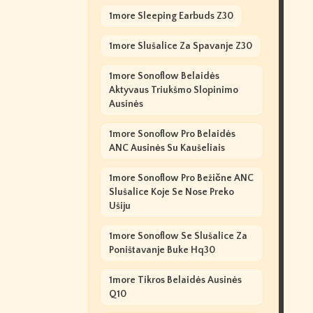
1more Sleeping Earbuds Z30
1more Slušalice Za Spavanje Z30
1more Sonoflow Belaidės
Aktyvaus Triukšmo Slopinimo
Ausinės
1more Sonoflow Pro Belaidės
ANC Ausinės Su Kaušeliais
1more Sonoflow Pro Bežične ANC
Slušalice Koje Se Nose Preko
Ušiju
1more Sonoflow Se Slušalice Za
Poništavanje Buke Hq30
1more Tikros Belaidės Ausinės
Q10