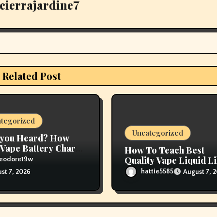
cierrajardine7
Related Post
tegorized
Uncategorized
 you Heard? How
Vape Battery Charge
How To Teach Best
ur Best Bet To Grow
Quality Vape Liquid L
heodore19w
Professional
hattie5585
August 7, 
st 7, 2026