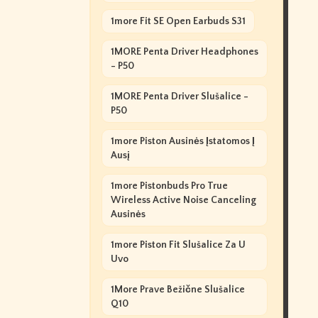
1more Fit SE Open Earbuds S31
1MORE Penta Driver Headphones
- P50
1MORE Penta Driver Slušalice -
P50
1more Piston Ausinės Įstatomos Į
Ausį
1more Pistonbuds Pro True
Wireless Active Noise Canceling
Ausinės
1more Piston Fit Slušalice Za U
Uvo
1More Prave Bežične Slušalice
Q10