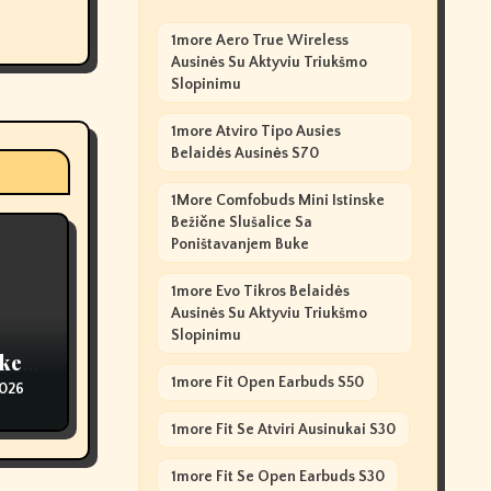
1more Aero True Wireless
Ausinės Su Aktyviu Triukšmo
Slopinimu
1more Atviro Tipo Ausies
Belaidės Ausinės S70
1More Comfobuds Mini Istinske
Bežične Slušalice Sa
Poništavanjem Buke
1more Evo Tikros Belaidės
Ausinės Su Aktyviu Triukšmo
Slopinimu
ike A
1more Fit Open Earbuds S50
2026
1more Fit Se Atviri Ausinukai S30
1more Fit Se Open Earbuds S30