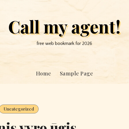
Call my agent!
free web bookmark for 2026
Home
Sample Page
Uncategorized
nis vyro ūgis