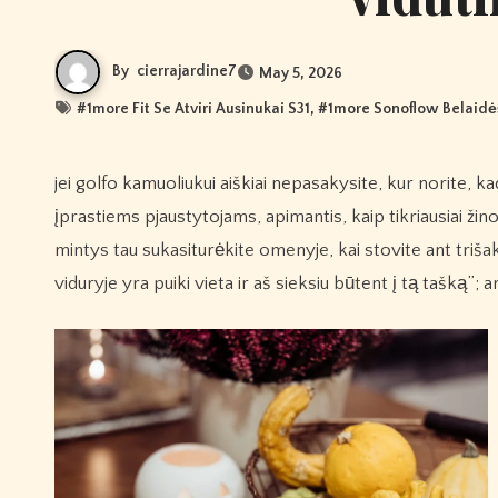
By
cierrajardine7
May 5, 2026
#
1more Fit Se Atviri Ausinukai S31
, #
1more Sonoflow Belaidė
jei golfo kamuoliukui aiškiai nepasakysite, kur norite, kad jis padėtų, jis eis ten, kur panorės… ir tikriausiai nepatiks! Štai iššūkis
įprastiems pjaustytojams, apimantis, kaip tikriausiai žin
mintys tau sukasiturėkite omenyje, kai stovite ant trišak
viduryje yra puiki vieta ir aš sieksiu būtent į tą tašką”; 