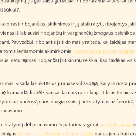
pasitikėjimą, jis gali žaisti geriausiai ir nepraranda vilties iškilus
iššūkiui.7.
kaip rasti ribojančius įsitikinimus ir jų atsikratyti, ribojantys įsit
vienas iš labiausiai ribojančių ir varginančių žmogaus psichiko
ndami. Pavyzdžiui, ribojantis įsitikinimas yra tada, kai žaidėjas m
uoja tomis lemiamomis akimirkomis,
1more Penta Driver Ausinės
us. neturėjimas ribojančių įsitikinimų reiškia, kad žaidėjas visi
arimas: visada lažinkitės už pranašesnį žaidėją, kai yra rimta prie
nesnę komandą. kodėl? šansai dažnai yra rizikingi, Tikras Belaidis
ažybos už varžovą duos daugiau vaisių nei statymas už favoritą.
 pranašumo.
tumėte statymą dėl pranašumo. 5 patarimas: gerai
valdykite savo
pi
o pinigus
1more Tikrai Belaidės Ausinės Q20
padės jums būti d