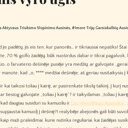
s Aktyvaus Triukšmo Slopinimo Ausinės
, #
1more Trijų Garsiakalbių Ausi
ote, 70 % golfo žaidėjų. būk nuoširdus dabar ir tikrai pagalvok,
io, o farvaterio dešinėje pusėje yra medžių. ar galvojate „gerai
ar manote, kad „o, **** medžiai dešinėje, aš geriau nusitaikysiu į 
ir kai taikosi toliau į kairę, ar pasirenkate tikslų taikinį, į kurį nu
ar tiesiog galvojate „toliau į kairę”? ir taikydamas „toliau į kair
kad daugiau susiduri su kamuoliu ir
Dar Vieni Miego Ausinukai „
supjaustai kamuolį į dešinę?! realybėje abejonės gali būti suv
kaip maži praleidimai, kurie nutinka reguliariai. kai žaidėjas susik