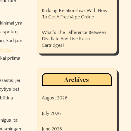
 dideliam
Building Relationships With How
To Get A Free Vape Online
ikinimai yra
s aspektų.
What’s The Difference Between
Distillate And Live Resin
ano, kad jam
Cartridges?
 – P50
škai priima
Archives
žastis, jei
 Ryšys bet
 būtina
August 2026
July 2026
nigus, tai
rausmingam
June 2026