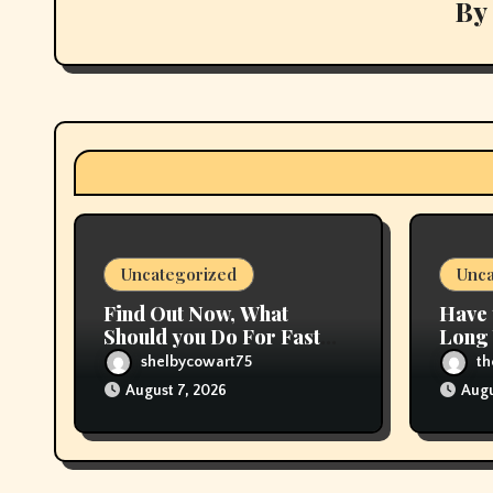
v
By
i
g
a
t
i
Uncategorized
Unca
o
Find Out Now, What
Have
n
Should you Do For Fast
Long 
Royal Vape Disposable?
Is Yo
shelbycowart75
t
August 7, 2026
Augu