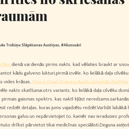
raumām
vās Trokšņu Slāpēšanas Austiņas
, #
Aksesuāri
rilles
dienā vai dienās pirms nakts, kad vēlaties braukt ar snov
antot kādu galveno lukturi.pirmā izvēle, ko lielākā daļa cilvēku
jās vides krāsas,
1more Quad Draiveru Ausīs Liekamās Austiņas
e nakts skatīšanai.otrs variants, ko lielākā daļa cilvēku domā
 ir pirmais gaismas spektrs, kas naktī kļūst neredzams.sarkanā
rēsit redzēt detaļas, kuras jums vajadzētu redzēt.Varbūt labākā 
s personas galvu un nepārvietojiet to, kamēr nav ieradusies prof
tušo drīkst pārvietot tikai medicīnas speciālisti.Deguna asiņo