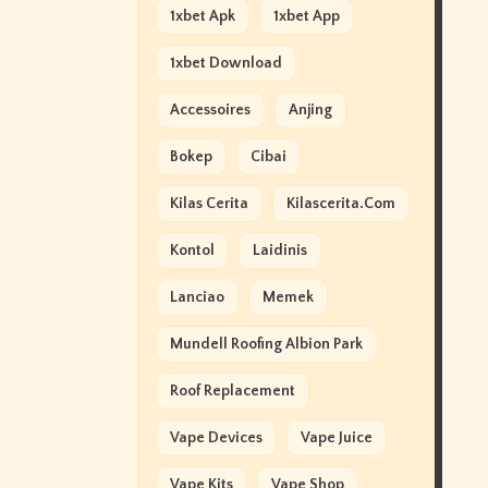
1xbet Apk
1xbet App
1xbet Download
Accessoires
Anjing
Bokep
Cibai
Kilas Cerita
Kilascerita.com
Kontol
Laidinis
Lanciao
Memek
Mundell Roofing Albion Park
Roof Replacement
Vape Devices
Vape Juice
Vape Kits
Vape Shop