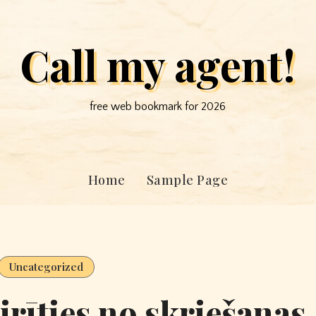
Call my agent!
free web bookmark for 2026
Home
Sample Page
Uncategorized
airīties no skriešanas