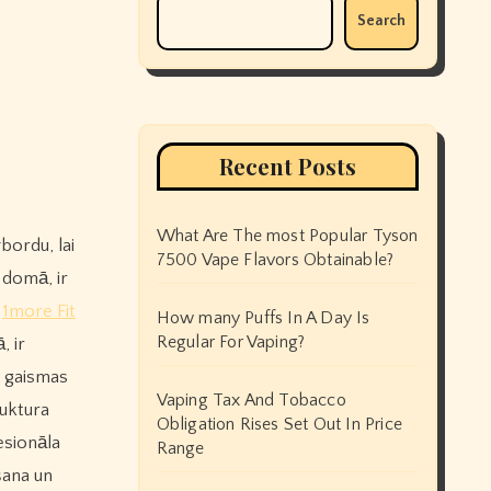
Search
Recent Posts
What Are The most Popular Tyson
bordu, lai
7500 Vape Flavors Obtainable?
 domā, ir
1more Fit
How many Puffs In A Day Is
Regular For Vaping?
, ir
s gaismas
Vaping Tax And Tobacco
luktura
Obligation Rises Set Out In Price
esionāla
Range
šana un