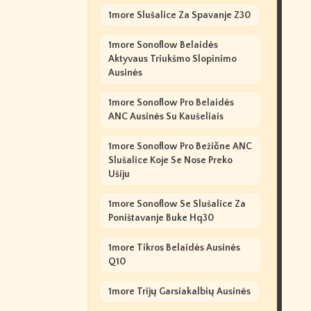
1more Slušalice Za Spavanje Z30
1more Sonoflow Belaidės
Aktyvaus Triukšmo Slopinimo
Ausinės
1more Sonoflow Pro Belaidės
ANC Ausinės Su Kaušeliais
1more Sonoflow Pro Bežične ANC
Slušalice Koje Se Nose Preko
Ušiju
1more Sonoflow Se Slušalice Za
Poništavanje Buke Hq30
1more Tikros Belaidės Ausinės
Q10
1more Trijų Garsiakalbių Ausinės