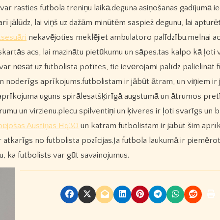
 var rasties futbola treniņu laikā.deguna asiņošanas gadījumā i
rī jālūdz, lai viņš uz dažām minūtēm saspiež degunu, lai apturē
sesuāri
nekavējoties meklējiet ambulatoro palīdzību.melnai aci
 skartās acs, lai mazinātu pietūkumu un sāpes.tas kalpo kā ļoti
r nēsāt uz futbolista potītes, tie ievērojami palīdz palielināt f
un noderīgs aprīkojums.futbolistam ir jābūt ātram, un viņiem ir 
la aprīkojuma uguns spirālesatšķirīgā augstumā un ātrumos pret
mu un virzienu.plecu spilventiņi un ķiveres ir ļoti svarīgs un b
pējošas Austiņas Hq30
un katram futbolistam ir jābūt šim apr
r atkarīgs no futbolista pozīcijas.Ja futbola laukumā ir piemēro
, ka futbolists var gūt savainojumus.