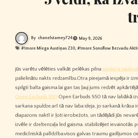
t
By
chanelstamey724
May 9, 2026
#
1more Miega Austiņas Z30
, #
1more Sonoflow Bezvadu Aktī
jūs varētu vēlēties valkāt pelēkas pilna
spektra saulesb
palielinātu nakts redzamību.Otra pieejamā iespēja ir izm
spilgti balta gaisma.lai gan tas ļauj jums redzēt apkārtē
Open Earbuds S50
Open Earbuds S50 tā nav labākā izvēl
sarkana spuldze.arī tā nav laba ideja, jo sarkanā krāsa
diapazons naktī ir ļoti ierobežots, un tādējādi jūs neva
izvēle ir dzeltenzaļa led gaisma. stabilizējiet ievainotā
medicīniskā palīdzība.visos galvas traumu gadījumos cie