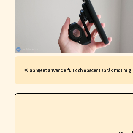
P
o
s
t
n
a
abhijeet använde fult och obscent språk mot mig
v
i
g
a
t