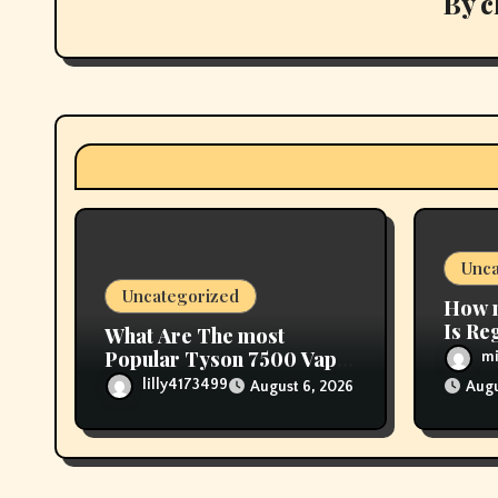
By
c
i
o
n
Unca
Uncategorized
How m
Is Re
What Are The most
Popular Tyson 7500 Vape
mi
Flavors Obtainable?
lilly4173499
August 6, 2026
Augu