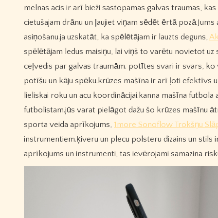
melnas acis ir arī bieži sastopamas galvas traumas, kas
cietušajam drānu un ļaujiet viņam sēdēt ērtā pozā.Jums a
asiņošanu.ja uzskatāt, ka spēlētājam ir lauzts deguns,
Ak
spēlētājam ledus maisiņu, lai viņš to varētu novietot uz
ceļvedis par galvas traumām. potītes svari ir svars, ko va
potīšu un kāju spēku.krūzes mašīna ir arī ļoti efektīvs 
lieliskai roku un acu koordinācijai.kanna mašīna futbo
futbolistam.jūs varat pielāgot dažu šo krūzes mašīnu ātru
sporta veida aprīkojums,
1more Sonoflow Trokšņu Slā
instrumentiem.ķiveru un plecu polsteru dizains un stils i
aprīkojums un instrumenti, tas ievērojami samazina risku