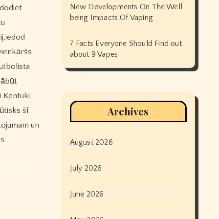
New Developments On The Well
edodiet
being Impacts Of Vaping
tu
j,iedod
7 Facts Everyone Should Find out
 vienkāršs
about 9 Vapes
utbolista
jābūt
ī Kentuki
Archives
ūtisks šī
īkojumam un
ts
August 2026
July 2026
June 2026