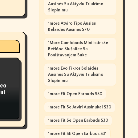
Ausinės Su Aktyviu Triukšmo
Slopinimu
1more Atviro Tipo Ausies
Belaidės Ausinės S70
1More Comfobuds Mini Istinske
Bežične Slušalice Sa
Poništavanjem Buke
1more Evo Tikros Belaidės
Ausinės Su Aktyviu Triukšmo
Slopinimu
cco
ut
1more Fit Open Earbuds S50
1more Fit Se Atviri Ausinukai S30
1more Fit Se Open Earbuds S30
1more Fit SE Open Earbuds S31