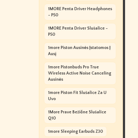
1MORE Penta Driver Headphones
- P50
1MORE Penta Driver Slušalice -
P50
1more Piston Ausinės Įstatomos Į
Ausį
1more Pistonbuds Pro True
Wireless Active Noise Canceling
Ausinės
1more Piston Fit Slušalice Za U
Uvo
1More Prave Bežične Slušalice
Q10
1more Sleeping Earbuds Z30