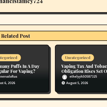
hanelstamey724
Related Post
tegorized
Uncategorized
any Puffs In A Day
Vaping Tax And Toba
gular For Vaping?
Obligation Rises Set O
In Price Range
nervaloftus
ethelyyh50587325
st 6, 2026
August 5, 2026