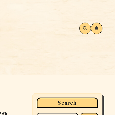
Search
za