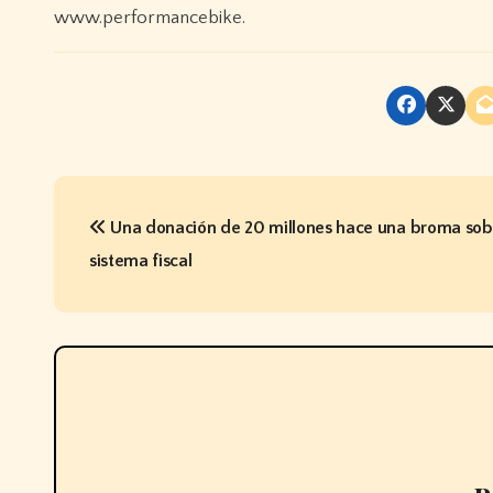
www.performancebike.
P
Una donación de 20 millones hace una broma sob
o
sistema fiscal
s
t
n
a
v