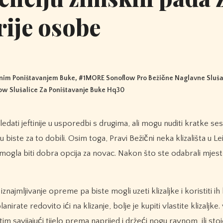
rije osobe
vnim Poništavanjem Buke
, #
1MORE Sonoflow Pro Bežične Naglavne Sluša
ow Slušalice Za Poništavanje Buke Hq30
 koju biste za to dobili. Osim toga, Pravi Bežični neka klizališta u L
o mogla biti dobra opcija za novac. Nakon što ste odabrali mjes
znajmljivanje opreme pa biste mogli uzeti klizaljke i koristiti i
irate redovito ići na klizanje, bolje je kupiti vlastite klizaljke.
m savijajući tijelo prema naprijed i držeći nogu ravnom, ili stoj