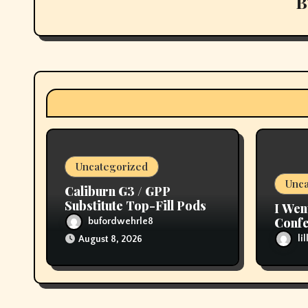
B
i
g
a
t
i
o
Uncategorized
n
Unca
Caliburn G3 / GPP
Substitute Top-Fill Pods
I Wen
Confe
bufordwehrle8
then 
li
August 8, 2026
My T