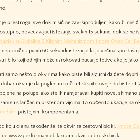
no.
r je prestroga, sve dok mišić ne završiproduljen, kako bi miši
 postupno, povećavajući istezanje svakih 15 sekundi dok se ne i
Naglavne Slušalice S Klipnim Mehanizmom
1more Open Ear Be
te nepomično punih 60 sekundi. istezanje koje većina sportaša 
vu i bilo koji od njih može uzrokovati pucanje tetive ako je jako
ti samo nešto o okvirima kako biste bili sigurni da ćete dobiti
dobar okvir je da pogledate ručice! kliknite ovdje da biste otiš
spojene na poluge. ako ste ih namjeravali kupiti nove, shimano 
ezani su s lančanim prstenom vijcima, to općenito ukazuje na o
em Buke
pristojnim komponentama.
od koju cijenu. također želite okvir za cestovni bicikl,
1more Co
 ne www.performancebike.com okvir za brdski bicikl.