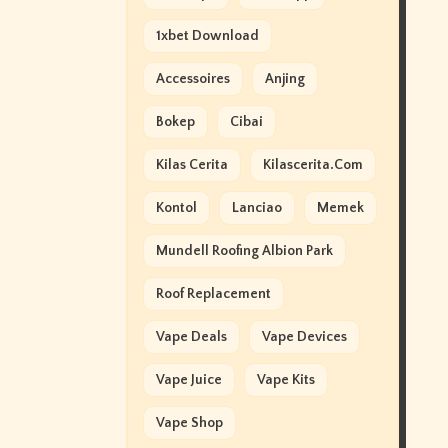
1xbet Download
Accessoires
Anjing
Bokep
Cibai
Kilas Cerita
Kilascerita.com
Kontol
Lanciao
Memek
Mundell Roofing Albion Park
Roof Replacement
Vape Deals
Vape Devices
Vape Juice
Vape Kits
Vape Shop