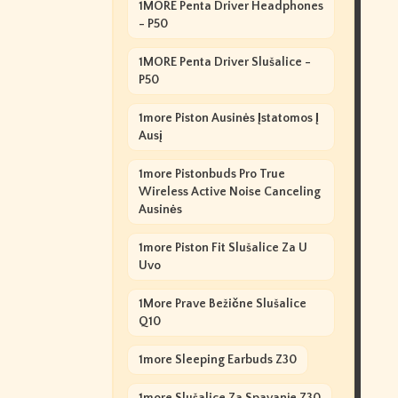
1MORE Penta Driver Headphones
- P50
1MORE Penta Driver Slušalice -
P50
1more Piston Ausinės Įstatomos Į
Ausį
1more Pistonbuds Pro True
Wireless Active Noise Canceling
Ausinės
1more Piston Fit Slušalice Za U
Uvo
1More Prave Bežične Slušalice
Q10
1more Sleeping Earbuds Z30