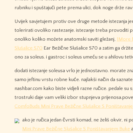
rubniku i spuštajući pete prema ulici, dok noge drže rav
Uvijek savjetujem protiv ove druge metode istezanja je
tolerirati ovoliko rastezanje. istezanje treba provoditi
onoliko koliko možete anatomski saviti gležanj,
1More 
Slušalice S70
Ear Bežične Slušalice S70 a zatim ga drži
ono za soleus. i gastroc i soleus umeću se u ahilovu teti
dodati istezanje soleusa vrlo je jednostavno. morate zna
samo jeftinu vrstu robne kuće. najlakši način da saznate 
nashbar.com kako biste vidjeli razne ručice. pedale su 
trostruki daje vam veliki izbor stupnjeva prijenosa.pov
ComfoBuds Mini Prave Bežične Slušalice S Poništavanj
ako je ručica jedan čvrsti komad, ne želiš okvir, ni p
Mini Prave Bežične Slušalice S Poništavanjem Buke
a