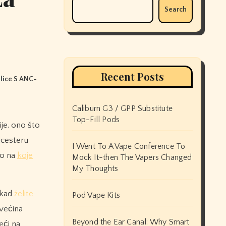
Search
Recent Posts
lice S ANC-
Caliburn G3 / GPP Substitute
Top-Fill Pods
eicesteru
I Went To A Vape Conference To
to na
koje
Mock It-then The Vapers Changed
My Thoughts
h kad
želite
Pod Vape Kits
 većina
Beyond the Ear Canal: Why Smart
eći na