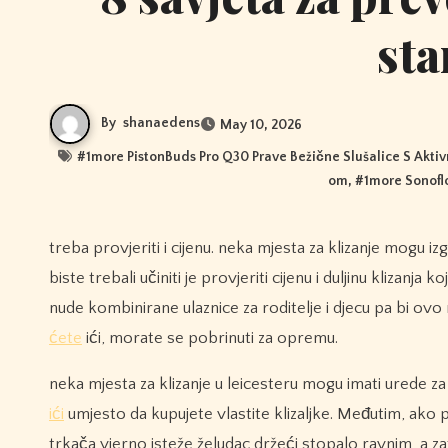
sta
By
shanaedens
May 10, 2026
#
1more PistonBuds Pro Q30 Prave Bežične Slušalice S Akti
om
, #
1more Sonofl
treba provjeriti i cijenu. neka mjesta za klizanje mogu izgledati jeftinije u usporedbi s drugima, ali mogu nuditi kratke sesije. ono što
biste trebali učiniti je provjeriti cijenu i duljinu klizanja
nude kombinirane ulaznice za roditelje i djecu pa bi ov
ćete
ići, morate se pobrinuti za opremu.
neka mjesta za klizanje u leicesteru mogu imati urede za i
ići
umjesto da kupujete vlastite klizaljke. Međutim, ako plan
trkača vjerno isteže želudac držeći stopalo ravnim, a zati