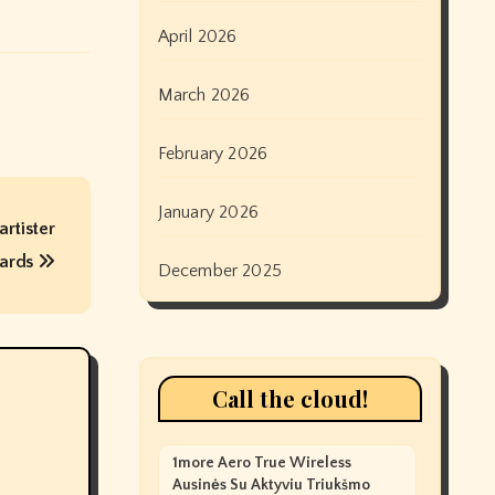
April 2026
March 2026
February 2026
January 2026
artister
wards
December 2025
Call the cloud!
1more Aero True Wireless
Ausinės Su Aktyviu Triukšmo