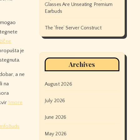
Glasses Are Unseating Premium
Earbuds
ć mogao
The ‘free’ Server Construct
stegnete
žične
propušta je
 stegnuta.
Archives
 dobar, a ne
li na
August 2026
sora
July 2026
kvir
1more
June 2026
mfoBuds
May 2026