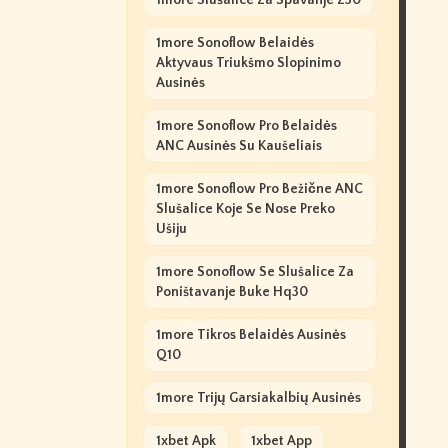
1more Slušalice Za Spavanje Z30
1more Sonoflow Belaidės
Aktyvaus Triukšmo Slopinimo
Ausinės
1more Sonoflow Pro Belaidės
ANC Ausinės Su Kaušeliais
1more Sonoflow Pro Bežične ANC
Slušalice Koje Se Nose Preko
Ušiju
1more Sonoflow Se Slušalice Za
Poništavanje Buke Hq30
1more Tikros Belaidės Ausinės
Q10
1more Trijų Garsiakalbių Ausinės
1xbet Apk
1xbet App