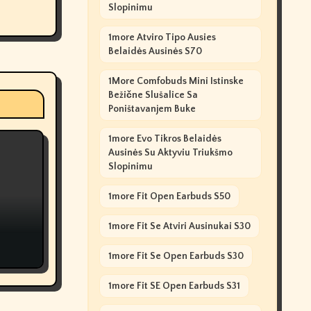
Slopinimu
1more Atviro Tipo Ausies
Belaidės Ausinės S70
1More Comfobuds Mini Istinske
Bežične Slušalice Sa
Poništavanjem Buke
1more Evo Tikros Belaidės
Ausinės Su Aktyviu Triukšmo
Slopinimu
1more Fit Open Earbuds S50
1more Fit Se Atviri Ausinukai S30
1more Fit Se Open Earbuds S30
1more Fit SE Open Earbuds S31