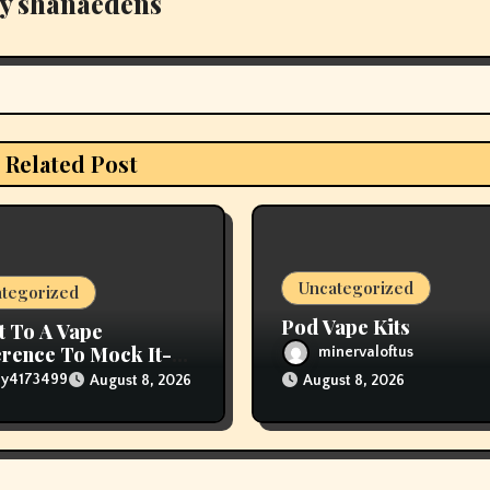
y
shanaedens
Related Post
Uncategorized
tegorized
Pod Vape Kits
t To A Vape
rence To Mock It-
minervaloftus
The Vapers Changed
lly4173499
August 8, 2026
August 8, 2026
houghts