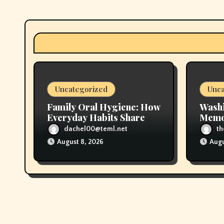
g
a
t
i
Uncategorized
Unca
o
Family Oral Hygiene: How
Wash
n
Everyday Habits Share
Memos
Cavity-Causing Bacteria
Signi
dachel00@teml.net
t
Grow
August 8, 2026
Augu