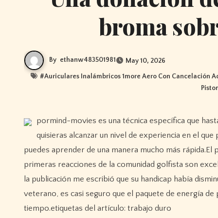
broma sobre
By
ethanw483501981
May 10, 2026
#
Auriculares Inalámbricos 1more Aero Con Cancelación A
Pisto
pormind-movies es una técnica específica que hasta ahora habrías necesitado estudiar con considerable profundidad si
quisieras alcanzar un nivel de experiencia en el que
puedes aprender de una manera mucho más rápida.El paq
primeras reacciones de la comunidad golfista son exce
la publicación me escribió que su handicap había dismi
veterano, es casi seguro que el paquete de energía de
tiempo.etiquetas del artículo: trabajo duro