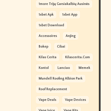
1more Trijų Garsiakalbių Ausinės
1xbet Apk
1xbet App
1xbet Download
Accessoires
Anjing
Bokep
Cibai
Kilas Cerita
Kilascerita.com
Kontol
Lanciao
Memek
Mundell Roofing Albion Park
Roof Replacement
Vape Deals
Vape Devices
Vape Juice
Vape Kits