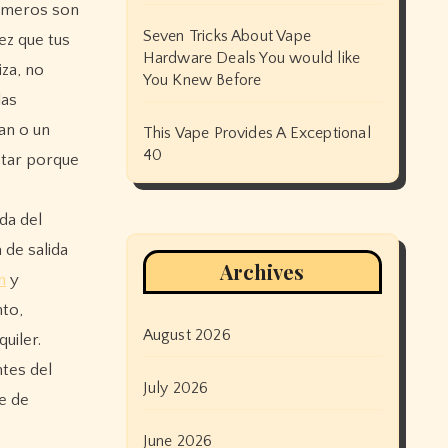
rimeros son
Seven Tricks About Vape
ez que tus
Hardware Deals You would like
iza, no
You Knew Before
las
an o un
This Vape Provides A Exceptional
40
star porque
da del
 de salida
Archives
n
y
nto,
August 2026
uiler.
tes del
July 2026
je de
June 2026