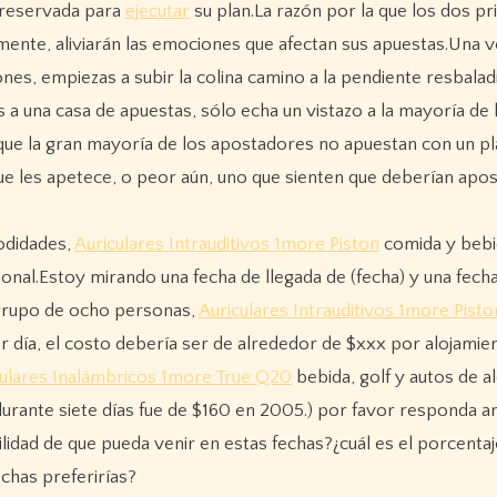
 reservada para
ejecutar
su plan.La razón por la que los dos p
ente, aliviarán las emociones que afectan sus apuestas.Una v
es, empiezas a subir la colina camino a la pendiente resbalad
 una casa de apuestas, sólo echa un vistazo a la mayoría de 
 que la gran mayoría de los apostadores no apuestan con un pl
e les apetece, o peor aún, uno que sienten que deberían apo
odidades,
Auriculares Intrauditivos 1more Piston
comida y bebi
al.Estoy mirando una fecha de llegada de (fecha) y una fecha
 grupo de ocho personas,
Auriculares Intrauditivos 1more Pisto
ía, el costo debería ser de alrededor de $xxx por alojamie
culares Inalámbricos 1more True Q20
bebida, golf y autos de alq
urante siete días fue de $160 en 2005.) por favor responda an
lidad de que pueda venir en estas fechas?¿cuál es el porcenta
chas preferirías?