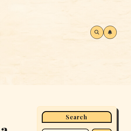
Search
na