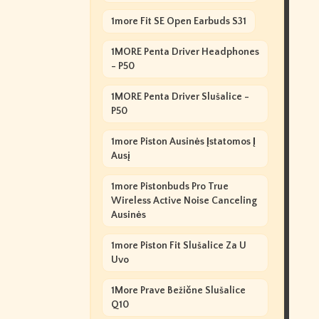
1more Fit SE Open Earbuds S31
1MORE Penta Driver Headphones
- P50
1MORE Penta Driver Slušalice -
P50
1more Piston Ausinės Įstatomos Į
Ausį
1more Pistonbuds Pro True
Wireless Active Noise Canceling
Ausinės
1more Piston Fit Slušalice Za U
Uvo
1More Prave Bežične Slušalice
Q10