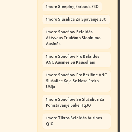
1more Sleeping Earbuds Z30
1more Slušalice Za Spavanje Z30
1more Sonoflow Belaidės
Aktyvaus Triukšmo Slopinimo
Ausinės
1more Sonoflow Pro Belaidės
ANC Ausinės Su Kaušeliais
1more Sonoflow Pro Bežične ANC
Slušalice Koje Se Nose Preko
Ušiju
1more Sonoflow Se Slušalice Za
Poništavanje Buke Hq30
1more Tikros Belaidės Ausinės
Q10