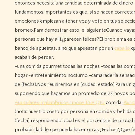
entonces necesita una cantidad determinada de dinero
fundamentos importantes es que, si se hacen correctam
emociones empiezan a tener voz y voto en tus seleccion
bromeo.Para demostrar esto, el siguienteCuando vayas a
personas que hay allí.¿parecen felices?El problema es
banco de apuestas, sino que apuestan por un
caballo
qu
acaban de perder.
-una comida gourmet todas las noches.-todas las com
hogar.-entretenimiento nocturno.-camaradería sensacion
de (fecha).Nos reuniremos en (ciudad, estado).Para un
suponiendo que hagamos un promedio de 27 hoyos por d
Auriculares Inalámbricos 1more True Q10
comida,
Auri
(nota: nuestro costo por persona en comida y bebida d
(fecha) respondiendo: ¿cuál es el porcentaje de probabi
probabilidad de que pueda hacer otras ¿Fechas?¿Qué fe