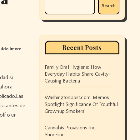
Search
Recent Posts
Ruido 1more
Family Oral Hygiene: How
Everyday Habits Share Cavity-
Causing Bacteria
 ahora
blicado.Las
Washingtonpost.com: Memos
Spotlight Significance Of ‘Youthful
do antes de
Grownup Smokers’
olf o un
Cannabis Provisions Inc. –
Shoreline