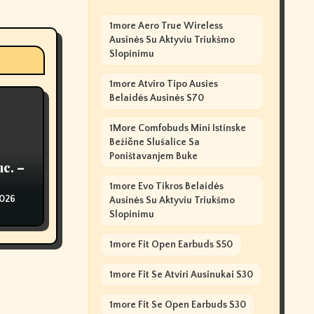
1more Aero True Wireless
Ausinės Su Aktyviu Triukšmo
Slopinimu
1more Atviro Tipo Ausies
Belaidės Ausinės S70
1More Comfobuds Mini Istinske
Bežične Slušalice Sa
Poništavanjem Buke
nc. –
1more Evo Tikros Belaidės
2026
Ausinės Su Aktyviu Triukšmo
Slopinimu
1more Fit Open Earbuds S50
1more Fit Se Atviri Ausinukai S30
1more Fit Se Open Earbuds S30