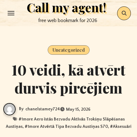
Call my agent!
Skip
to
free web bookmark for 2026
content
Uncategorized
10 veidi, kā atvērt
durvis pircējiem
By
chanelstamey724
May 15, 2026
#
1more Aero īstās Bezvadu Aktīvās Trokšņu Slāpēšanas
Austiņas
, #
1more Atvērtā Tipa Bezvadu Austiņas S70
, #
Aksesuāri