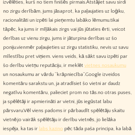
izvēlēties, kurš no tiem finišēs pirmais.Atstājiet savu sirdi
no zirgu derībām, jums jāsaprot, ka paļaujaties uz loģiku,
racionalitāti un izpēti lai pieņemtu labāko lēmumu.tikai
tāpēc, ka jums ir mīļākais zirgs vai jūs jūtaties ērti, veicot
derības uz vienu zirgu, jums ir jāturpina derības uz šo
poniju.vienmēr paļaujieties uz zirgu statistiku, nevis uz savu
mīlestību pret viņiem. viens veids, kā sākt savu izpēti par
šo derību vietņu reputāciju, ir meklēt
vietnes nosaukumu
un nosaukumu ar vārdu “krāpniecība”.Google izveidos
komentāru sarakstu un, ja atradīsiet šo vietni ar daudz
negatīvu komentāru, palieciet prom no tās.no otras puses,
ja spēlētāji ir apmierināti ar vietni, jūs iegūstat labu
pārsvaru.Vēl viens padoms ir pārbaudīt spēlētāju skaitu
vietnē.jo vairāk spēlētāju ir derību vietnēs, jo lielāka
iespēja, ka tas ir
labs kazino
pēc tāda paša principa, ka labā