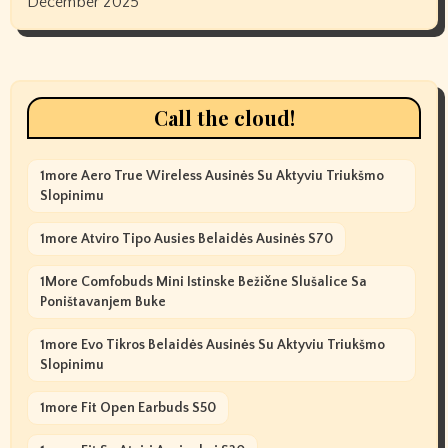
December 2025
Call the cloud!
1more Aero True Wireless Ausinės Su Aktyviu Triukšmo
Slopinimu
1more Atviro Tipo Ausies Belaidės Ausinės S70
1More Comfobuds Mini Istinske Bežične Slušalice Sa
Poništavanjem Buke
1more Evo Tikros Belaidės Ausinės Su Aktyviu Triukšmo
Slopinimu
1more Fit Open Earbuds S50