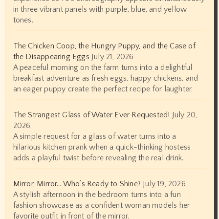
in three vibrant panels with purple, blue, and yellow
tones.
The Chicken Coop, the Hungry Puppy, and the Case of
the Disappearing Eggs
July 21, 2026
A peaceful morning on the farm turns into a delightful
breakfast adventure as fresh eggs, happy chickens, and
an eager puppy create the perfect recipe for laughter.
The Strangest Glass of Water Ever Requested!
July 20,
2026
A simple request for a glass of water turns into a
hilarious kitchen prank when a quick-thinking hostess
adds a playful twist before revealing the real drink.
Mirror, Mirror… Who’s Ready to Shine?
July 19, 2026
A stylish afternoon in the bedroom turns into a fun
fashion showcase as a confident woman models her
favorite outfit in front of the mirror.