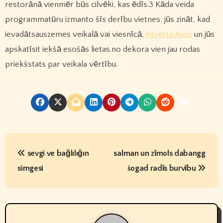
restorānā vienmēr būs cilvēki, kas ēdīs.3 Kāda veida
programmatūru izmanto šīs derību vietnes, jūs zināt, kad
ievadātsauszemes veikalā vai viesnīcā,
Atvērta Auss
un jūs
apskatīsit iekšā esošās lietas.no dekora vien jau rodas
priekšstats par veikala vērtību.
P
sevgi ve bağlılığın
salman un zīmols dabangg
o
simgesi
šogad radīs burvību
s
t