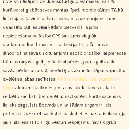
noteikti nēsājiet līdzi ūdensizturīgu plastmasas maisiņu,
kurā varat glabāt savas mantas, īpaši mobilo tālruni.Tā kā
lielākajā daļā vietu valstī ir pieejams pakalpojums, jums
vajadzētu būt iespējai kādam piezvanīt, ja jums
nepieciešama palīdzība.GPS ļaus jums vieglāk
izsekot.medību braucieni irpatiesi jautri, taču jums ir
jānodrošina sava un citu ar jums esošo drošība, lai pieredze
būtu aizraujoša. gulbji plūc tikai pērles, putns gulbis tikai
savāc pērles un atstāj nevērtīgos akmeņus.tāpat vajadzētu
izvēlēties labas sacīkstes,
1more Penta Driver Austiņas –
P50
uz kurām likt likmes.jums nav jāliek likmes uz katru
redzēto sacīksti, bet derēt uz sacīkstēm, kurās sacenšas
lielisks zirgs, īsts Bezvadu un ka šādam zirgam ir liels
potenciāls uzvarēt sacīkstēs.paskatieties uz statistiku un, ja
jau zināt iesaistīto zirgu vēsturi, iespējams, nav tik grūti