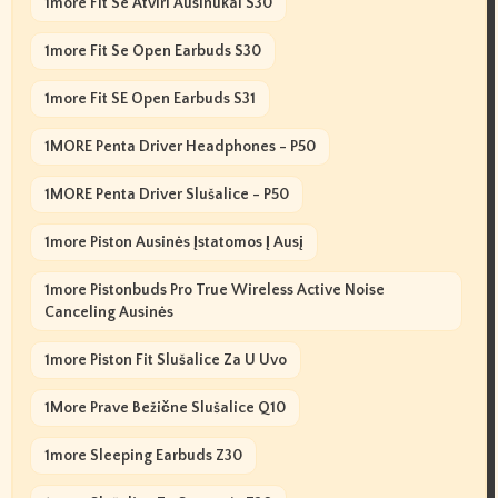
1more Fit Se Atviri Ausinukai S30
1more Fit Se Open Earbuds S30
1more Fit SE Open Earbuds S31
1MORE Penta Driver Headphones - P50
1MORE Penta Driver Slušalice - P50
1more Piston Ausinės Įstatomos Į Ausį
1more Pistonbuds Pro True Wireless Active Noise
Canceling Ausinės
1more Piston Fit Slušalice Za U Uvo
1More Prave Bežične Slušalice Q10
1more Sleeping Earbuds Z30