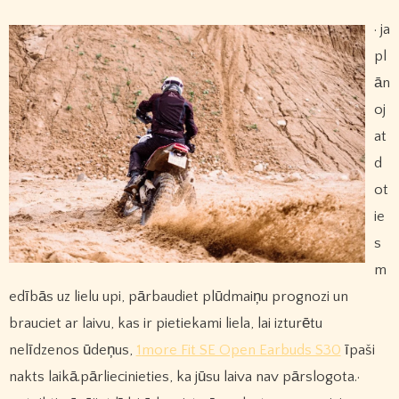
· ja
pl
ān
oj
at
d
ot
ie
s
m
edībās uz lielu upi, pārbaudiet plūdmaiņu prognozi un
brauciet ar laivu, kas ir pietiekami liela, lai izturētu
nelīdzenos ūdeņus,
1more Fit SE Open Earbuds S30
īpaši
nakts laikā.pārliecinieties, ka jūsu laiva nav pārslogota.·