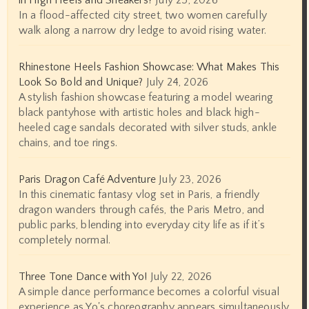
In a flood-affected city street, two women carefully
walk along a narrow dry ledge to avoid rising water.
Rhinestone Heels Fashion Showcase: What Makes This
Look So Bold and Unique?
July 24, 2026
A stylish fashion showcase featuring a model wearing
black pantyhose with artistic holes and black high-
heeled cage sandals decorated with silver studs, ankle
chains, and toe rings.
Paris Dragon Café Adventure
July 23, 2026
In this cinematic fantasy vlog set in Paris, a friendly
dragon wanders through cafés, the Paris Metro, and
public parks, blending into everyday city life as if it’s
completely normal.
Three Tone Dance with Yo!
July 22, 2026
A simple dance performance becomes a colorful visual
experience as Yo's choreography appears simultaneously