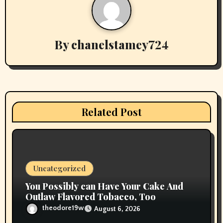
n
a
v
By
chanelstamey724
i
g
a
Related Post
t
i
o
Uncategorized
n
You Possibly can Have Your Cake And
Outlaw Flavored Tobacco, Too
theodore19w
August 6, 2026