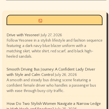
Siyax world
Drive with Yesonee!
July 27, 2026
Follow Yesonee in a stylish lifestyle and fashion sequence
featuring a dark navy blue blazer uniform with a
matching skirt, white shirt, red scarf, and black high-
heeled sandals.
Smooth Driving Bus Journey: A Confident Lady Driver
with Style and Calm Control
July 26, 2026
A smooth and steady bus driving scene featuring a
confident female driver who handles a passenger bus
with ease through busy city traffic.
How Do Two Stylish Women Navigate a Narrow Ledge
in High Heels and Sneakers?
July 25, 2026