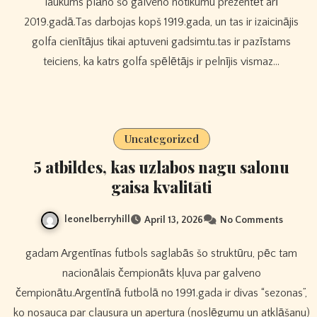
laukums plāno šo galveno notikumu prezentēt arī
2019.gadā.Tas darbojas kopš 1919.gada, un tas ir izaicinājis
golfa cienītājus tikai aptuveni gadsimtu.tas ir pazīstams
teiciens, ka katrs golfa spēlētājs ir pelnījis vismaz…
Uncategorized
5 atbildes, kas uzlabos nagu salonu
gaisa kvalitāti
leonelberryhill
April 13, 2026
No Comments
gadam Argentīnas futbols saglabās šo struktūru, pēc tam
nacionālais čempionāts kļuva par galveno
čempionātu.Argentīnā futbolā no 1991.gada ir divas “sezonas”,
ko nosauca par clausura un apertura (noslēgumu un atklāšanu)