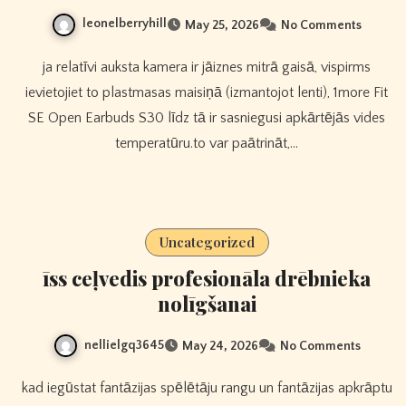
leonelberryhill
May 25, 2026
No Comments
ja relatīvi auksta kamera ir jāiznes mitrā gaisā, vispirms
ievietojiet to plastmasas maisiņā (izmantojot lenti), 1more Fit
SE Open Earbuds S30 līdz tā ir sasniegusi apkārtējās vides
temperatūru.to var paātrināt,…
Uncategorized
īss ceļvedis profesionāla drēbnieka
nolīgšanai
nellielgq3645
May 24, 2026
No Comments
kad iegūstat fantāzijas spēlētāju rangu un fantāzijas apkrāptu