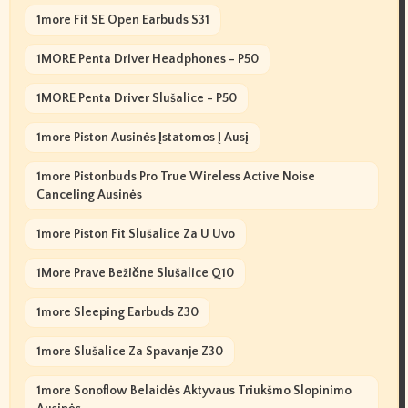
1more Fit SE Open Earbuds S31
1MORE Penta Driver Headphones - P50
1MORE Penta Driver Slušalice - P50
1more Piston Ausinės Įstatomos Į Ausį
1more Pistonbuds Pro True Wireless Active Noise
Canceling Ausinės
1more Piston Fit Slušalice Za U Uvo
1More Prave Bežične Slušalice Q10
1more Sleeping Earbuds Z30
1more Slušalice Za Spavanje Z30
1more Sonoflow Belaidės Aktyvaus Triukšmo Slopinimo