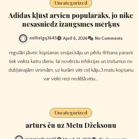
Uncategorized
Adidas kļūst arvien populārāks, jo nike
nesasniedz izaugsmes mērķus
nellielgq3645
April 6, 2026
No Comments
regulāri jāveic kopšanas sesijas.kāju un pēdu tīrīšana parasti
tiek veikta katru dienu, lai novērstu infekcijas un izsitumus no
dubļainajām virsmām, uz kurām viņi ceļ kāju.3.matu kopšanu
var veikt reizi nedēļā.viņu…
Uncategorized
artūrs ču uz Metu Džeksonu