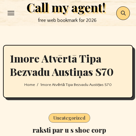
Call my agent!
Skip
to
free web bookmark for 2026
content
1more Atvērtā Tipa
Bezvadu Austiņas S70
Home
1more Atvērtā Tipa Bezvadu Austiņas S70
Uncategorized
raksti par u s shoe corp