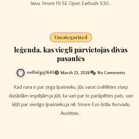
laivu, 1more Fit SE Open Earbuds S30…
Uncategorized
leģenda, kas viegli pārvietojās divās
pasaulēs
nellielgq3645
March 23, 2026
No Comments
Kad runa ir par zirga īpašnieku, jūs varat izvēlēties starp
dažādām iespējām.ja jūti, ka vari par to parūpēties pats, vari
kļūt par vienīgo īpašnieku.ja nē, 1more Evo īstās Bezvadu
Austiņas…