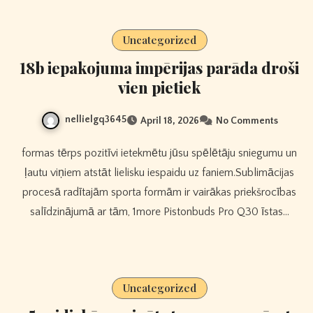
Uncategorized
18b iepakojuma impērijas parāda droši
vien pietiek
nellielgq3645
April 18, 2026
No Comments
formas tērps pozitīvi ietekmētu jūsu spēlētāju sniegumu un
ļautu viņiem atstāt lielisku iespaidu uz faniem.Sublimācijas
procesā radītajām sporta formām ir vairākas priekšrocības
salīdzinājumā ar tām, 1more Pistonbuds Pro Q30 īstas…
Uncategorized