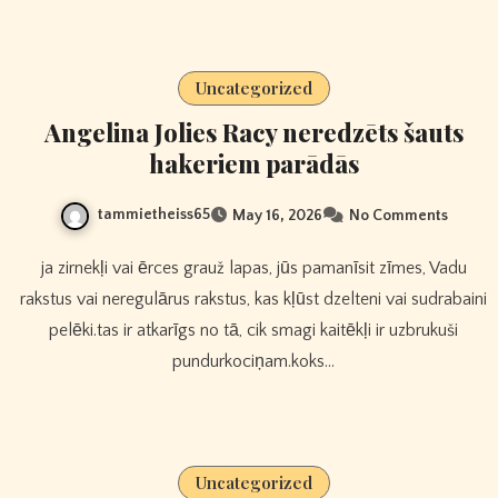
Uncategorized
Angelina Jolies Racy neredzēts šauts
hakeriem parādās
tammietheiss65
May 16, 2026
No Comments
ja zirnekļi vai ērces grauž lapas, jūs pamanīsit zīmes, Vadu
rakstus vai neregulārus rakstus, kas kļūst dzelteni vai sudrabaini
pelēki.tas ir atkarīgs no tā, cik smagi kaitēkļi ir uzbrukuši
pundurkociņam.koks…
Uncategorized