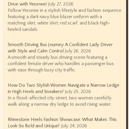
Drive with Yesonee!
July 27, 2026
Follow Yesonee in a stylish lifestyle and fashion sequence
featuring a dark navy blue blazer uniform with a
matching skirt, white shirt, red scarf, and black high-
heeled sandals.
Smooth Driving Bus Journey: A Confident Lady Driver
with Style and Calm Control
July 26, 2026
A smooth and steady bus driving scene featuring a
confident female driver who handles a passenger bus
with ease through busy city traffic.
How Do Two Stylish Women Navigate a Narrow Ledge
in High Heels and Sneakers?
July 25, 2026
In a flood-affected city street, two women carefully
walk along a narrow dry ledge to avoid rising water.
Rhinestone Heels Fashion Showcase: What Makes This
Look So Bold and Unique?
July 24, 2026