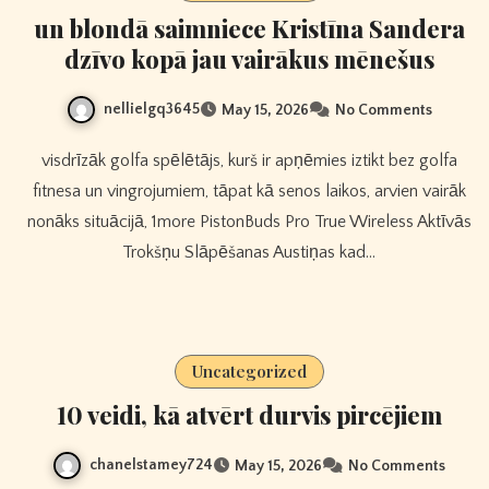
un blondā saimniece Kristīna Sandera
dzīvo kopā jau vairākus mēnešus
nellielgq3645
May 15, 2026
No Comments
visdrīzāk golfa spēlētājs, kurš ir apņēmies iztikt bez golfa
fitnesa un vingrojumiem, tāpat kā senos laikos, arvien vairāk
nonāks situācijā, 1more PistonBuds Pro True Wireless Aktīvās
Trokšņu Slāpēšanas Austiņas kad…
Uncategorized
10 veidi, kā atvērt durvis pircējiem
chanelstamey724
May 15, 2026
No Comments