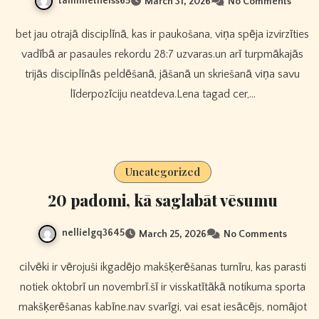
tammietheiss65
March 31, 2026
No Comments
bet jau otrajā disciplīnā, kas ir paukošana, viņa spēja izvirzīties
vadībā ar pasaules rekordu 28:7 uzvaras.un arī turpmākajās
trijās disciplīnās peldēšanā, jāšanā un skriešanā viņa savu
līderpozīciju neatdeva.Lena tagad cer,…
Uncategorized
20 padomi, kā saglabāt vēsumu
nellielgq3645
March 25, 2026
No Comments
cilvēki ir vērojuši ikgadējo makšķerēšanas turnīru, kas parasti
notiek oktobrī un novembrī.šī ir visskatītākā notikuma sporta
makšķerēšanas kabīne.nav svarīgi, vai esat iesācējs, nomājot