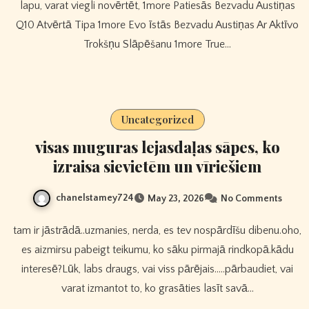
lapu, varat viegli novērtēt, 1more Patiesās Bezvadu Austiņas
Q10 Atvērtā Tipa 1more Evo īstās Bezvadu Austiņas Ar Aktīvo
Trokšņu Slāpēšanu 1more True…
Uncategorized
visas muguras lejasdaļas sāpes, ko
izraisa sievietēm un vīriešiem
chanelstamey724
May 23, 2026
No Comments
tam ir jāstrādā..uzmanies, nerda, es tev nospārdīšu dibenu.oho,
es aizmirsu pabeigt teikumu, ko sāku pirmajā rindkopā.kādu
interesē?Lūk, labs draugs, vai viss pārējais…..pārbaudiet, vai
varat izmantot to, ko grasāties lasīt savā…