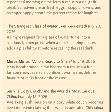
A peaceful morning on the farm turns into a delightful
breakfast adventure as fresh eggs, happy chickens, and
an eager puppy create the perfect recipe for laughter.
The Strangest Glass of Water Ever Requested!
July 20,
2026
A simple request for a glass of water turns into a
hilarious kitchen prank when a quick-thinking hostess
adds a playful twist before revealing the real drink.
Mirror, Mirror… Who’s Ready to Shine?
July 19, 2026
A stylish afternoon in the bedroom turns into a fun
fashion showcase as a confident woman models her
favorite outfit in front of the mirror.
Sushi, a Cozy Couch, and the World’s Most Curious
Chihuahua
July 18, 2026
A relaxing sushi session on a cozy white couch becomes
even more entertaining thanks to an adorable Chihuahua