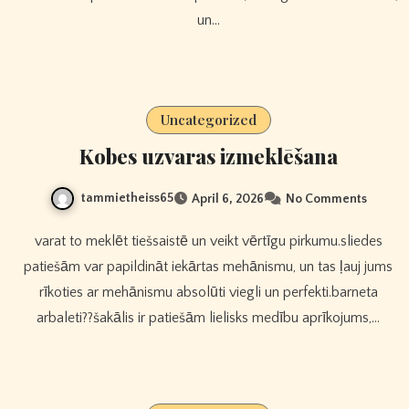
un…
Uncategorized
Kobes uzvaras izmeklēšana
tammietheiss65
April 6, 2026
No Comments
varat to meklēt tiešsaistē un veikt vērtīgu pirkumu.sliedes
patiešām var papildināt iekārtas mehānismu, un tas ļauj jums
rīkoties ar mehānismu absolūti viegli un perfekti.barneta
arbaleti??šakālis ir patiešām lielisks medību aprīkojums,…