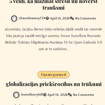
5 veidi, kā mazināt stresu un novērst
trauksmi
chanelstamey724
April 15, 2026
No Comments
atcerieties, lai jūsu likmes būtu nelielas.šādā veidā tas vienmēr
būs jautri.ja zaudē niecīgu summu, 1more Sonoflow Bezvadu
Aktīvās Trokšņu Slāpēšanas Austiņas Fit Se Open Earbuds S31
vari ar to sadzīvot…
Uncategorized
globalizācijas priekšrocības un trūkumi
leonelberryhill
April 14, 2026
No Comments