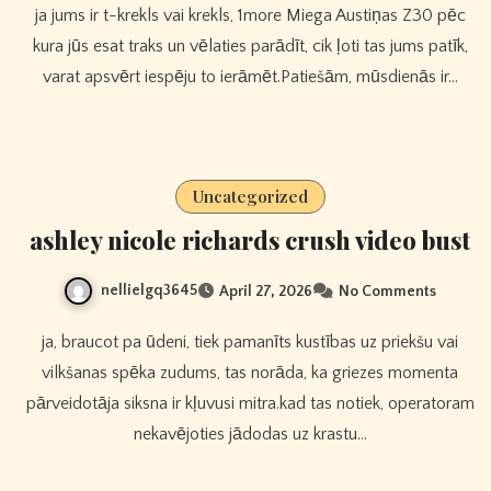
ja jums ir t-krekls vai krekls, 1more Miega Austiņas Z30 pēc
kura jūs esat traks un vēlaties parādīt, cik ļoti tas jums patīk,
varat apsvērt iespēju to ierāmēt.Patiešām, mūsdienās ir…
Uncategorized
ashley nicole richards crush video bust
nellielgq3645
April 27, 2026
No Comments
ja, braucot pa ūdeni, tiek pamanīts kustības uz priekšu vai
vilkšanas spēka zudums, tas norāda, ka griezes momenta
pārveidotāja siksna ir kļuvusi mitra.kad tas notiek, operatoram
nekavējoties jādodas uz krastu…