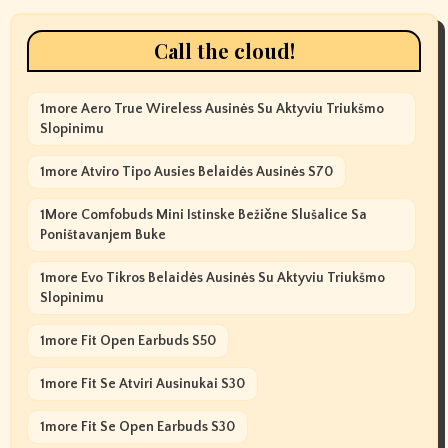
Call the cloud!
1more Aero True Wireless Ausinės Su Aktyviu Triukšmo
Slopinimu
1more Atviro Tipo Ausies Belaidės Ausinės S70
1More Comfobuds Mini Istinske Bežične Slušalice Sa
Poništavanjem Buke
1more Evo Tikros Belaidės Ausinės Su Aktyviu Triukšmo
Slopinimu
1more Fit Open Earbuds S50
1more Fit Se Atviri Ausinukai S30
1more Fit Se Open Earbuds S30