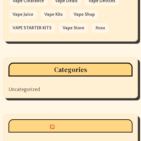
Vape Clearance
Vape Deals
Vape Devices
Vape Juice
Vape Kits
Vape Shop
VAPE STARTER KITS
Vape Store
Xnxx
Categories
Uncategorized
Siyax world