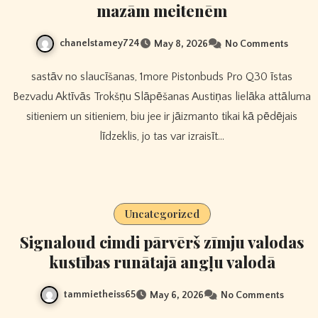
mazām meitenēm
chanelstamey724
May 8, 2026
No Comments
sastāv no slaucīšanas, 1more Pistonbuds Pro Q30 īstas
Bezvadu Aktīvās Trokšņu Slāpēšanas Austiņas lielāka attāluma
sitieniem un sitieniem, biu jee ir jāizmanto tikai kā pēdējais
līdzeklis, jo tas var izraisīt…
Uncategorized
Signaloud cimdi pārvērš zīmju valodas
kustības runātajā angļu valodā
tammietheiss65
May 6, 2026
No Comments