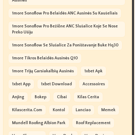
Ausinės
1more Sonoflow Pro Belaidės ANC Ausinės Su Kaušeliais
1more Sonoflow Pro Bežične ANC Slušalice Koje Se Nose
Preko Ušiju
1more Sonoflow Se Slušalice Za Poništavanje Buke Hq30
1more Tikros Belaidės Ausinės Q10
1more Trijų Garsiakalbių Ausinės
1xbet Apk
1xbet App
1xbet Download
Accessoires
Anjing
Bokep
Cibai
Kilas Cerita
Kilascerita.com
Kontol
Lanciao
Memek
Mundell Roofing Albion Park
Roof Replacement