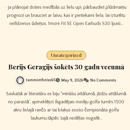
· ja plānojat doties medībās uz lielu upi, pārbaudiet plūdmaiņu
prognozi un brauciet ar laivu, kas ir pietiekami liela, lai izturētu
nelīdzenos ūdeņus, 1more Fit SE Open Earbuds S30 īpaši…
Uncategorized
Berijs Geragijs šokēts 30 gadu vecumā
tammietheiss65
May 9, 2026
No Comments
Saskaņā ar literatūru es biju “minūšu attālumā, jūdžu attālumā
no parastā”, apmeklējot Ikgadējais mediju golfa turnīrs 1500
akru lielajā rančo ar tai blakus esošo čempionāta golfa
laukumu.tāpēc šajā nedēļas nogalē…