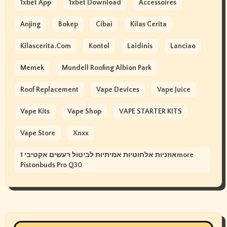
1xbet App
1xbet Download
Accessoires
Anjing
Bokep
Cibai
Kilas Cerita
Kilascerita.com
Kontol
Laidinis
Lanciao
Memek
Mundell Roofing Albion Park
Roof Replacement
Vape Devices
Vape Juice
Vape Kits
Vape Shop
VAPE STARTER KITS
Vape Store
Xnxx
אוזניות אלחוטיות אמיתיות לביטול רעשים אקטיבי 1more
Pistonbuds Pro Q30