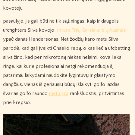
kovotoju.
pasaulyje, jis gali būti ne tik sąžiningas, kaip ir daugelis
ufcfighters Silva kovojo,
1more Trijų Garsiakalbių Ausinės
ypač danas Hendersonas. Net žodžių karo metu Silva
parodė, kad gali įveikti Chaelio repą. o kas liečia ufcbetting,
silva žino, kad per mikrofoną niekas nelaimi. kova lieka
ringe. kai kurie profesionalai netgi rekomenduoja šį
patarimą: laikydami naudokite lygintuvų ir glaistymo
dangčius. vienas iš geriausių būdų išlaikyti golfo lazdas
švarias golfo raundo
metu yra
rankšluostis, pritvirtintas
prie krepšio.