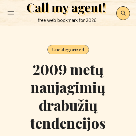
Call my agent!
Skip
to
free web bookmark for 2026
content
Uncategorized
2009 metų
naujagimių
drabužių
tendencijos