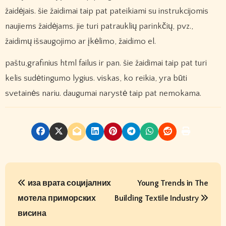
žaidėjais. šie žaidimai taip pat pateikiami su instrukcijomis
naujiems žaidėjams. jie turi patrauklių parinkčių, pvz.,
žaidimų išsaugojimo ar įkėlimo, žaidimo el.
paštu,grafinius html failus ir pan. šie žaidimai taip pat turi
kelis sudėtingumo lygius. viskas, ko reikia, yra būti
svetainės nariu. daugumai narystė taip pat nemokama.
P
иза врата социјалних
Young Trends in The
o
мотела приморских
Building Textile Industry
s
висина