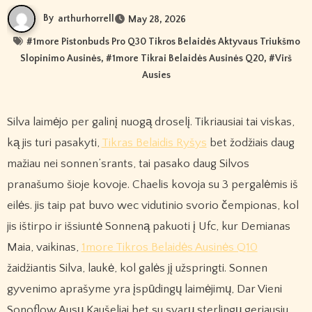
By
arthurhorrell
May 28, 2026
#
1more Pistonbuds Pro Q30 Tikros Belaidės Aktyvaus Triukšmo
Slopinimo Ausinės
, #
1more Tikrai Belaidės Ausinės Q20
, #
Virš
Ausies
Silva laimėjo per galinį nuogą droselį. Tikriausiai tai viskas,
ką jis turi pasakyti,
Tikras Belaidis Ryšys
bet žodžiais daug
mažiau nei sonnen’srants, tai pasako daug Silvos
pranašumo šioje kovoje. Chaelis kovoja su 3 pergalėmis iš
eilės. jis taip pat buvo wec vidutinio svorio čempionas, kol
jis ištirpo ir išsiuntė Sonneną pakuoti į Ufc, kur Demianas
Maia, vaikinas,
1more Tikros Belaidės Ausinės Q10
žaidžiantis Silva, laukė, kol galės jį užspringti. Sonnen
gyvenimo aprašyme yra įspūdingų laimėjimų, Dar Vieni
Sonoflow Ausų Kaušeliai bet su svarų sterlingų geriausiu