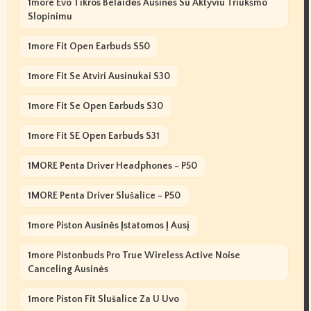
1more Evo Tikros Belaidės Ausinės Su Aktyviu Triukšmo
Slopinimu
1more Fit Open Earbuds S50
1more Fit Se Atviri Ausinukai S30
1more Fit Se Open Earbuds S30
1more Fit SE Open Earbuds S31
1MORE Penta Driver Headphones - P50
1MORE Penta Driver Slušalice - P50
1more Piston Ausinės Įstatomos Į Ausį
1more Pistonbuds Pro True Wireless Active Noise
Canceling Ausinės
1more Piston Fit Slušalice Za U Uvo