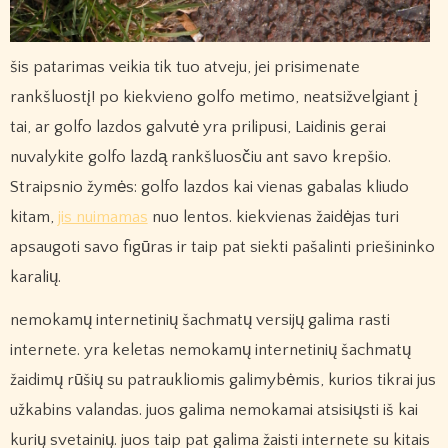
šis patarimas veikia tik tuo atveju, jei prisimenate
rankšluostį! po kiekvieno golfo metimo, neatsižvelgiant į
tai, ar golfo lazdos galvutė yra prilipusi, Laidinis gerai
nuvalykite golfo lazdą rankšluosčiu ant savo krepšio.
Straipsnio žymės: golfo lazdos kai vienas gabalas kliudo
kitam,
jis nuimamas
nuo lentos. kiekvienas žaidėjas turi
apsaugoti savo figūras ir taip pat siekti pašalinti priešininko
karalių.
nemokamų internetinių šachmatų versijų galima rasti
internete. yra keletas nemokamų internetinių šachmatų
žaidimų rūšių su patraukliomis galimybėmis, kurios tikrai jus
užkabins valandas. juos galima nemokamai atsisiųsti iš kai
kurių svetainių. juos taip pat galima žaisti internete su kitais