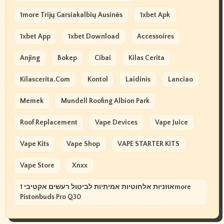
1more Trijų Garsiakalbių Ausinės
1xbet Apk
1xbet App
1xbet Download
Accessoires
Anjing
Bokep
Cibai
Kilas Cerita
Kilascerita.com
Kontol
Laidinis
Lanciao
Memek
Mundell Roofing Albion Park
Roof Replacement
Vape Devices
Vape Juice
Vape Kits
Vape Shop
VAPE STARTER KITS
Vape Store
Xnxx
אוזניות אלחוטיות אמיתיות לביטול רעשים אקטיבי 1more
Pistonbuds Pro Q30