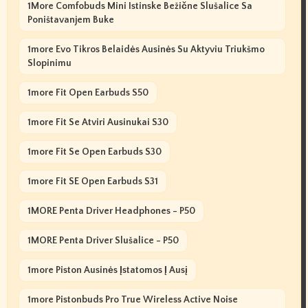
1More Comfobuds Mini Istinske Bežične Slušalice Sa
Poništavanjem Buke
1more Evo Tikros Belaidės Ausinės Su Aktyviu Triukšmo
Slopinimu
1more Fit Open Earbuds S50
1more Fit Se Atviri Ausinukai S30
1more Fit Se Open Earbuds S30
1more Fit SE Open Earbuds S31
1MORE Penta Driver Headphones - P50
1MORE Penta Driver Slušalice - P50
1more Piston Ausinės Įstatomos Į Ausį
1more Pistonbuds Pro True Wireless Active Noise