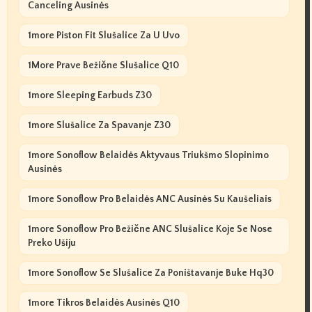
Canceling Ausinės
1more Piston Fit Slušalice Za U Uvo
1More Prave Bežične Slušalice Q10
1more Sleeping Earbuds Z30
1more Slušalice Za Spavanje Z30
1more Sonoflow Belaidės Aktyvaus Triukšmo Slopinimo
Ausinės
1more Sonoflow Pro Belaidės ANC Ausinės Su Kaušeliais
1more Sonoflow Pro Bežične ANC Slušalice Koje Se Nose
Preko Ušiju
1more Sonoflow Se Slušalice Za Poništavanje Buke Hq30
1more Tikros Belaidės Ausinės Q10