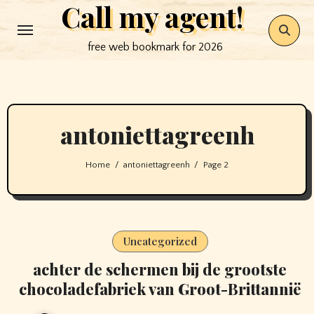
Call my agent!
Skip
to
free web bookmark for 2026
content
antoniettagreenh
Home
antoniettagreenh
Page 2
Uncategorized
achter de schermen bij de grootste
chocoladefabriek van Groot-Brittannië