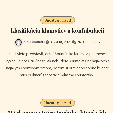
Uncategorized
klasifikácia klamstiev a konfabulácií
niklascantero
April 18, 2026
No Comments
ako si viete predstaviť, držať šprintérske kajaky vzpriamene si
vyžaduje dosť zručnosti. Ak nebudete šprintovať na kajakoch s
nejakým športovým tímom, potom si pravdepodobne budete
musieť ihneď zaobstarať vlastný šprintérsky…
Uncategorized
3D skener vytvára topánky, ktoré vždy