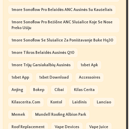
1more Sonoflow Pro Belaidės ANC Ausinės Su Kaušeliais
1more Sonoflow Pro Bežične ANC Slušalice Koje Se Nose
Preko Ušiju
1more Sonoflow Se Slušalice Za Poništavanje Buke Hq30
1more Tikros Belaidės Ausinės Q10
1more Trijų Garsiakalbių Ausinės
1xbet Apk
1xbet App
1xbet Download
Accessoires
Anjing
Bokep
Cibai
Kilas Cerita
Kilascerita.com
Kontol
Laidinis
Lanciao
Memek
Mundell Roofing Albion Park
Roof Replacement
Vape Devices
Vape Juice