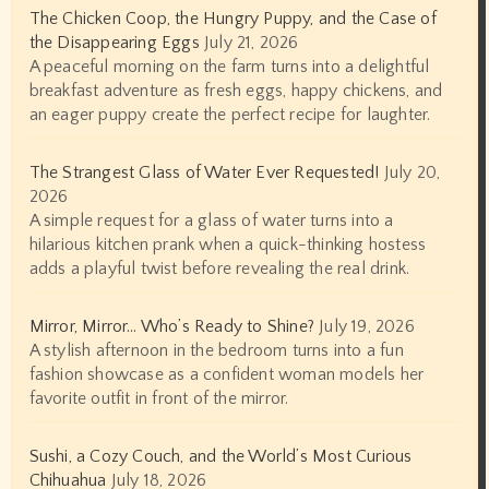
The Chicken Coop, the Hungry Puppy, and the Case of
the Disappearing Eggs
July 21, 2026
A peaceful morning on the farm turns into a delightful
breakfast adventure as fresh eggs, happy chickens, and
an eager puppy create the perfect recipe for laughter.
The Strangest Glass of Water Ever Requested!
July 20,
2026
A simple request for a glass of water turns into a
hilarious kitchen prank when a quick-thinking hostess
adds a playful twist before revealing the real drink.
Mirror, Mirror… Who’s Ready to Shine?
July 19, 2026
A stylish afternoon in the bedroom turns into a fun
fashion showcase as a confident woman models her
favorite outfit in front of the mirror.
Sushi, a Cozy Couch, and the World’s Most Curious
Chihuahua
July 18, 2026