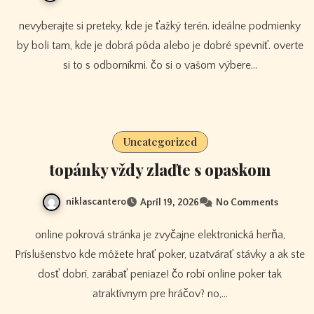
nevyberajte si preteky, kde je ťažký terén. ideálne podmienky
by boli tam, kde je dobrá pôda alebo je dobré spevniť. overte
si to s odborníkmi. čo si o vašom výbere…
Uncategorized
topánky vždy zlaďte s opaskom
niklascantero
April 19, 2026
No Comments
online pokrová stránka je zvyčajne elektronická herňa,
Príslušenstvo kde môžete hrať poker, uzatvárať stávky a ak ste
dosť dobrí, zarábať peniaze! čo robí online poker tak
atraktívnym pre hráčov? no,…