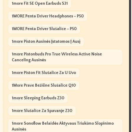
1more Fit SE Open Earbuds S31
1MORE Penta Driver Headphones - P50
1MORE Penta Driver Slušalice - P50
1more Piston Ausinės Įstatomos Į Ausį
1more Pistonbuds Pro True Wireless Active Noise
Canceling Ausinės
1more Piston Fit Slušalice Za U Uvo
1More Prave Bežične Slušalice Q10
1more Sleeping Earbuds Z30
1more Slušalice Za Spavanje Z30
1more Sonoflow Belaidės Aktyvaus Triukšmo Slopinimo
Ausinės