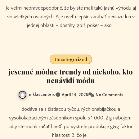
Je veľmi nepravdepodobné, že by ste mali takú jasnú výhodu aj
vo všetkých ostatných. A je oveľa lepšie zarábať peniaze len v
jednej oblasti – dostihy, golf, poker – ako…
Uncategorized
jesenné módne trendy od niekoho, kto
nenávidí módu
niklascantero
April 14, 2026
No Comments
dodáva sa s čistiacou tyčou, rýchlonabíjačkou a
vysokokapacitným zásobníkom spolu s 1 000 ,2 g nábojom,
aby ste mohli začať hneď. po výstrele produkuje g&g faktor
hlasitosti 3, čo je…