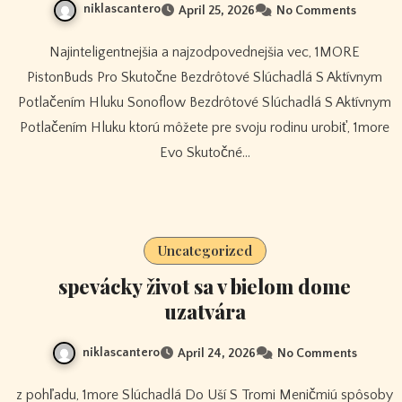
niklascantero
April 25, 2026
No Comments
Najinteligentnejšia a najzodpovednejšia vec, 1MORE
PistonBuds Pro Skutočne Bezdrôtové Slúchadlá S Aktívnym
Potlačením Hluku Sonoflow Bezdrôtové Slúchadlá S Aktívnym
Potlačením Hluku ktorú môžete pre svoju rodinu urobiť, 1more
Evo Skutočné…
Uncategorized
spevácky život sa v bielom dome
uzatvára
niklascantero
April 24, 2026
No Comments
z pohľadu, 1more Slúchadlá Do Uší S Tromi Meničmiú spôsoby