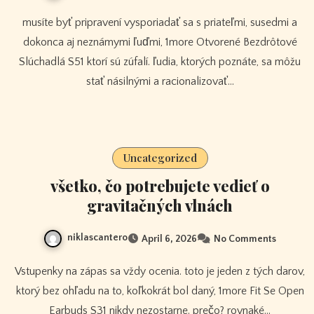
musíte byť pripravení vysporiadať sa s priateľmi, susedmi a
dokonca aj neznámymi ľuďmi, 1more Otvorené Bezdrôtové
Slúchadlá S51 ktorí sú zúfalí. ľudia, ktorých poznáte, sa môžu
stať násilnými a racionalizovať…
Uncategorized
všetko, čo potrebujete vedieť o
gravitačných vlnách
niklascantero
April 6, 2026
No Comments
Vstupenky na zápas sa vždy ocenia. toto je jeden z tých darov,
ktorý bez ohľadu na to, koľkokrát bol daný, 1more Fit Se Open
Earbuds S31 nikdy nezostarne. prečo? rovnaké…