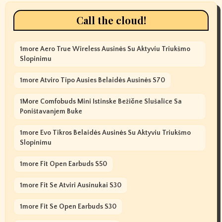
Call the cloud!
1more Aero True Wireless Ausinės Su Aktyviu Triukšmo
Slopinimu
1more Atviro Tipo Ausies Belaidės Ausinės S70
1More Comfobuds Mini Istinske Bežične Slušalice Sa
Poništavanjem Buke
1more Evo Tikros Belaidės Ausinės Su Aktyviu Triukšmo
Slopinimu
1more Fit Open Earbuds S50
1more Fit Se Atviri Ausinukai S30
1more Fit Se Open Earbuds S30