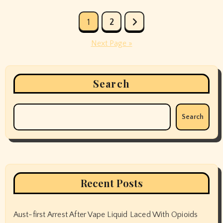
Posts
1
2
pagination
Next Page »
Search
Search
Recent Posts
Aust-first Arrest After Vape Liquid Laced With Opioids