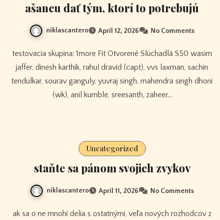
ašancu dať tým, ktorí to potrebujú
niklascantero
April 12, 2026
No Comments
testovacia skupina: 1more Fit Otvorené Slúchadlá S50 wasim
jaffer, dinesh karthik, rahul dravid (capt), vvs laxman, sachin
tendulkar, sourav ganguly, yuvraj singh, mahendra singh dhoni
(wk), anil kumble, sreesanth, zaheer…
Uncategorized
staňte sa pánom svojich zvykov
niklascantero
April 11, 2026
No Comments
ak sa o ne mnohí delia s ostatnými, veľa nových rozhodcov z