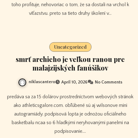
toho profituje, nehovoriac o tom, že sa dostali na vrchol k
víťazstvu. preto sa tieto druhy školení v…
Uncategorized
smrť archieho je veľkou ranou pre
malajzijských fanúšikov
niklascantero
April 10, 2026
No Comments
predáva sa za 15 dolárov prostredníctvom webových stránok
ako athleticsgalore.com. obľúbené sú aj wilsonove mini
autogramiády. podpisová lopta je odnožou oficiálneho
basketbalu ncaa so 6 hladkými neryhovanými panelmi na
podpisovanie.…