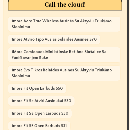
Call the cloud!
1more Aero True Wireless Ausinės Su Aktyviu Triukšmo
Slopinimu
1more Atviro Tipo Ausies Belaidės Ausinės S70
1More Comfobuds Mini Istinske Bežične Slušalice Sa
Poništavanjem Buke
1more Evo Tikros Belaidės Ausinės Su Aktyviu Triukšmo
Slopinimu
1more Fit Open Earbuds S50
1more Fit Se Atviri Ausinukai S30
1more Fit Se Open Earbuds S30
1more Fit SE Open Earbuds S31