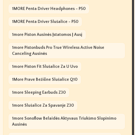
1MORE Penta Driver Headphones - P50
1MORE Penta Driver Slušalice - P50
1more Piston Ausinės Įstatomos Į Ausį
1more Pistonbuds Pro True Wireless Active Noise
Canceling Ausinės
1more Piston Fit Slušalice Za U Uvo
1More Prave Bežične Slušalice Q10
1more Sleeping Earbuds Z30
1more Slušalice Za Spavanje Z30
1more Sonoflow Belaidės Aktyvaus Triukšmo Slopinimo
Ausinės