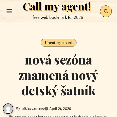
Call my agent!
Skip
to
free web bookmark for 2026
content
Uncategorized
nová sezóna
znamená nový
detský šatník
By
niklascantero
April 21, 2026