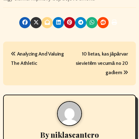
P
Analyzing And Valuing
10 lietas, kas jāpārvar
o
The Athletic
sievietēm vecumā no 20
s
gadiem
t
n
a
v
By
niklascantero
i