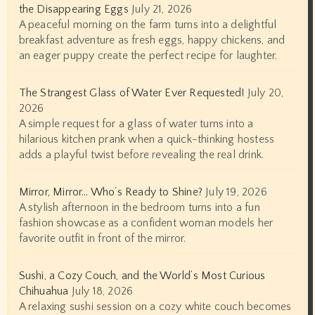
the Disappearing Eggs
July 21, 2026
A peaceful morning on the farm turns into a delightful
breakfast adventure as fresh eggs, happy chickens, and
an eager puppy create the perfect recipe for laughter.
The Strangest Glass of Water Ever Requested!
July 20,
2026
A simple request for a glass of water turns into a
hilarious kitchen prank when a quick-thinking hostess
adds a playful twist before revealing the real drink.
Mirror, Mirror… Who’s Ready to Shine?
July 19, 2026
A stylish afternoon in the bedroom turns into a fun
fashion showcase as a confident woman models her
favorite outfit in front of the mirror.
Sushi, a Cozy Couch, and the World’s Most Curious
Chihuahua
July 18, 2026
A relaxing sushi session on a cozy white couch becomes