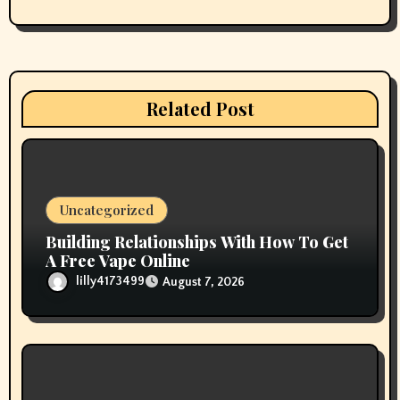
g
a
t
Related Post
i
o
n
Uncategorized
Building Relationships With How To Get
A Free Vape Online
lilly4173499
August 7, 2026