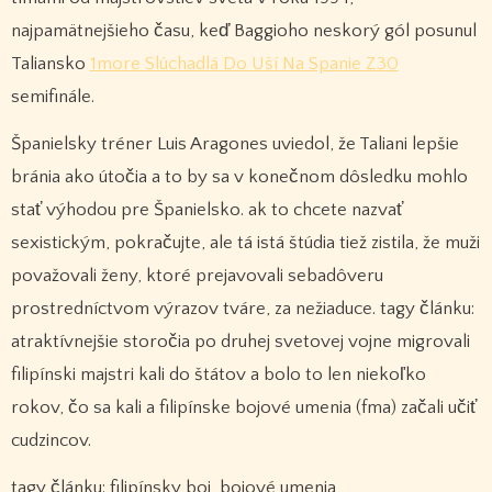
najpamätnejšieho času, keď Baggioho neskorý gól posunul
Taliansko
1more Slúchadlá Do Uší Na Spanie Z30
semifinále.
Španielsky tréner Luis Aragones uviedol, že Taliani lepšie
bránia ako útočia a to by sa v konečnom dôsledku mohlo
stať výhodou pre Španielsko. ak to chcete nazvať
sexistickým, pokračujte, ale tá istá štúdia tiež zistila, že muži
považovali ženy, ktoré prejavovali sebadôveru
prostredníctvom výrazov tváre, za nežiaduce. tagy článku:
atraktívnejšie storočia po druhej svetovej vojne migrovali
filipínski majstri kali do štátov a bolo to len niekoľko
rokov, čo sa kali a filipínske bojové umenia (fma) začali učiť
cudzincov.
tagy článku: filipínsky boj, bojové umenia