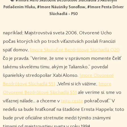
#
1more Aero Skutočne Bezdrôtové Slúchadlá S Aktívnym
Potlačením Hluku
, #
1more Náušníky Sonoflow
, #
1more Penta Driver
Slúchadlá - P50
napríklad; Majstrovstvá sveta 2006, Otvorené Ucho
počas ktorých ich po troch víťazstvách poslali Francúzi
späť domov,
1more Skutočné Bezdrôtové Slúchadlá Q20
čo je pravda. “Veríme, že sme v správnom momente čeliť
takému skvelému tímu, akým je Taliansko,” povedal
španielsky stredopoliar Xabi Alonso.
1more Otvorené
Bezdrôtové Slúchadlá S51
„Veľmi si ich vážime,
1more
Otvorené Bezdrôtové Slúchadlá S51
ale veríme si. sme vo
víťaznej nálade… a chceme v
tejto ceste
pokračovať.” V
nedeľu sa bude hraťkonať na štadióne Ernsta Happela; toto
bude prvé oficiálne stretnutie medzi týmito známymi
tímami od majstrovstiev sveta v roku 1994,