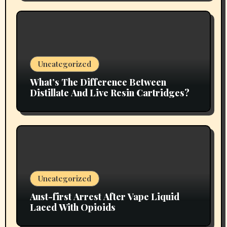
Uncategorized
What’s The Difference Between
Distillate And Live Resin Cartridges?
Uncategorized
Aust-first Arrest After Vape Liquid
Laced With Opioids