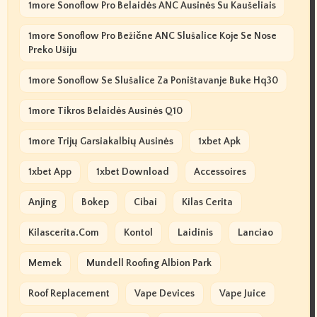
1more Sonoflow Pro Belaidės ANC Ausinės Su Kaušeliais
1more Sonoflow Pro Bežične ANC Slušalice Koje Se Nose
Preko Ušiju
1more Sonoflow Se Slušalice Za Poništavanje Buke Hq30
1more Tikros Belaidės Ausinės Q10
1more Trijų Garsiakalbių Ausinės
1xbet Apk
1xbet App
1xbet Download
Accessoires
Anjing
Bokep
Cibai
Kilas Cerita
Kilascerita.com
Kontol
Laidinis
Lanciao
Memek
Mundell Roofing Albion Park
Roof Replacement
Vape Devices
Vape Juice