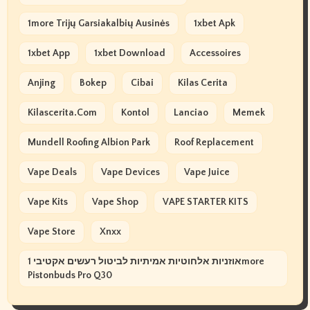
1more Trijų Garsiakalbių Ausinės
1xbet Apk
1xbet App
1xbet Download
Accessoires
Anjing
Bokep
Cibai
Kilas Cerita
Kilascerita.com
Kontol
Lanciao
Memek
Mundell Roofing Albion Park
Roof Replacement
Vape Deals
Vape Devices
Vape Juice
Vape Kits
Vape Shop
VAPE STARTER KITS
Vape Store
Xnxx
אוזניות אלחוטיות אמיתיות לביטול רעשים אקטיבי 1more
Pistonbuds Pro Q30