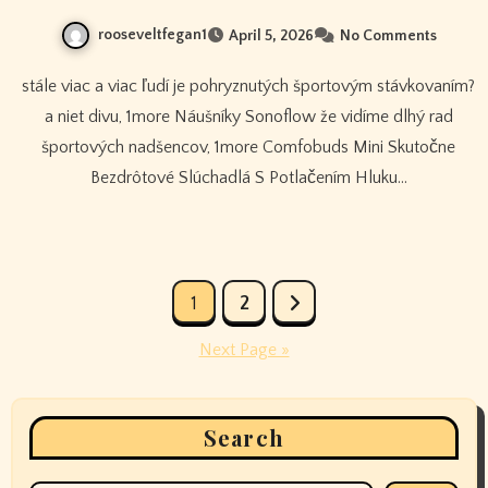
rooseveltfegan1
April 5, 2026
No Comments
stále viac a viac ľudí je pohryznutých športovým stávkovaním?
a niet divu, 1more Náušníky Sonoflow že vidíme dlhý rad
športových nadšencov, 1more Comfobuds Mini Skutočne
Bezdrôtové Slúchadlá S Potlačením Hluku…
Posts
1
2
pagination
Next Page »
Search