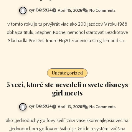
cyril36t5924
April 15, 2026
No Comments
v tomto roku je tu prvýkrát viac ako 200 jazdcov. V roku 1988
obhajca titulu, Stephen Roche, nemohol štartovať Bezdrôtové
Slúchadlá Pre Deti 1more Hq20 zranenie a Greg lemond sa…
Uncategorized
5 vecí, ktoré ste nevedeli o svete disneys
girl meets
cyril36t5924
April 13, 2026
No Comments
ako „jednoduchý golfový švih” zníži vaše skórenajlepšia vec na
„jednoduchom golfovom švihu” je, že ide o systém. väčšina