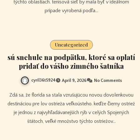
týchto oblastiach. tenisová sieť by mala byť v ideálnom
prípade vyrobená podľa…
Uncategorized
sú snehule na podpätku, ktoré sa oplatí
pridať do vášho zimného šatníka
cyril36t5924
April 9, 2026
No Comments
Zdá sa, že florida sa stala vzrušujúcou novou dovolenkovou
destináciou pre lov ostrieža veľkoústeho. keďže čierny ostriež
je jednou z najvyhľadávanejších rýb v celých Spojených
štátoch, veľké množstvo týchto ostriežov…