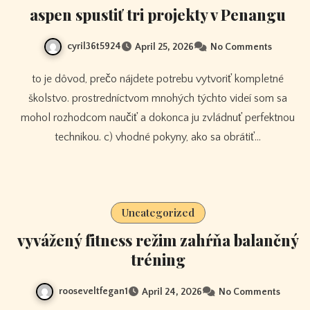
aspen spustiť tri projekty v Penangu
cyril36t5924
April 25, 2026
No Comments
to je dôvod, prečo nájdete potrebu vytvoriť kompletné
školstvo. prostredníctvom mnohých týchto videí som sa
mohol rozhodcom naučiť a dokonca ju zvládnuť perfektnou
technikou. c) vhodné pokyny, ako sa obrátiť…
Uncategorized
vyvážený fitness režim zahŕňa balančný
tréning
rooseveltfegan1
April 24, 2026
No Comments