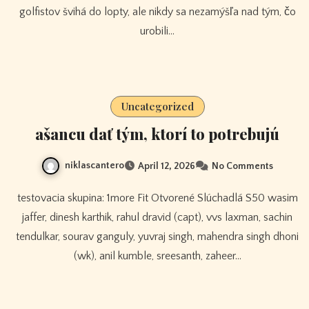
golfistov švihá do lopty, ale nikdy sa nezamýšľa nad tým, čo
urobili…
Uncategorized
ašancu dať tým, ktorí to potrebujú
niklascantero
April 12, 2026
No Comments
testovacia skupina: 1more Fit Otvorené Slúchadlá S50 wasim
jaffer, dinesh karthik, rahul dravid (capt), vvs laxman, sachin
tendulkar, sourav ganguly, yuvraj singh, mahendra singh dhoni
(wk), anil kumble, sreesanth, zaheer…