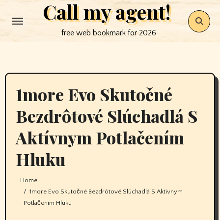
Call my agent!
Skip
to
free web bookmark for 2026
content
1more Evo Skutočné
Bezdrôtové Slúchadlá S
Aktívnym Potlačením
Hluku
Home
1more Evo Skutočné Bezdrôtové Slúchadlá S Aktívnym
Potlačením Hluku