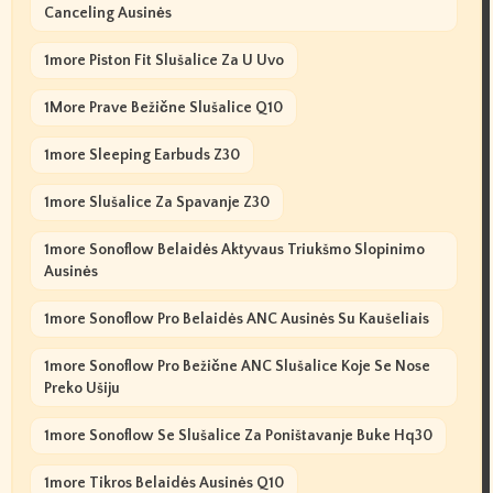
Canceling Ausinės
1more Piston Fit Slušalice Za U Uvo
1More Prave Bežične Slušalice Q10
1more Sleeping Earbuds Z30
1more Slušalice Za Spavanje Z30
1more Sonoflow Belaidės Aktyvaus Triukšmo Slopinimo
Ausinės
1more Sonoflow Pro Belaidės ANC Ausinės Su Kaušeliais
1more Sonoflow Pro Bežične ANC Slušalice Koje Se Nose
Preko Ušiju
1more Sonoflow Se Slušalice Za Poništavanje Buke Hq30
1more Tikros Belaidės Ausinės Q10