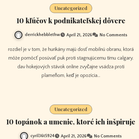
Uncategorized
10 kľúčov k podnikateľskej dôvere
derrickhebblethw
April 21, 2026
No Comments
rozdiel je v tom, že hurikány majú dosť mobilnú obranu, ktorá
môže pomôcť posúvať puk proti stagnujúcemu tímu calgary.
dav hokejových stávok online zvyčajne vsádza proti
plameňom, keď je opozícia…
Uncategorized
10 topánok a umenie, ktoré ich inšpiruje
cyril36t5924
April 21, 2026
No Comments