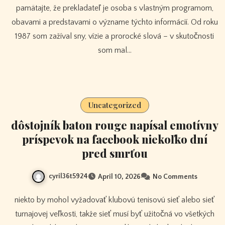
pamätajte, že prekladateľ je osoba s vlastným programom,
obavami a predstavami o význame týchto informácií. Od roku
1987 som zažíval sny, vízie a prorocké slová – v skutočnosti
som mal…
Uncategorized
dôstojník baton rouge napísal emotívny
príspevok na facebook niekoľko dní
pred smrťou
cyril36t5924
April 10, 2026
No Comments
niekto by mohol vyžadovať klubovú tenisovú sieť alebo sieť
turnajovej veľkosti, takže sieť musí byť užitočná vo všetkých