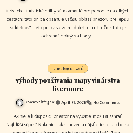
turisticko-turistické prilby sú navrhnuté pre pohodlie na dlhých
cestách; táto prilba obsahuje väčšiu oblasť priezoru pre lepšiu
viditeľnosť. tieto prilby sú veľmi dôležité a užitočné. toto je
ochranná pokrývka hlavy.…
Uncategorized
výhody používania mapy vinárstva
livermore
rooseveltfegan1
April 21, 2026
No Comments
Ak nie je k dispozícii priestor na využitie, môžu si zahrať
Najbližší súper? Nakoniec, ak si nevedia nájsť priestor alebo sa
postaviť proti súperovi, kde je ich podporný hráč. Toto…