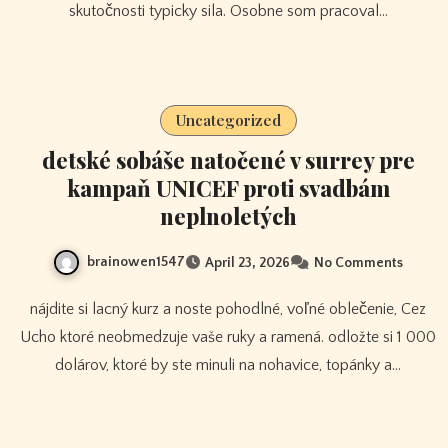
skutočnosti typicky sila. Osobne som pracoval…
Uncategorized
detské sobáše natočené v surrey pre
kampaň UNICEF proti svadbám
neplnoletých
brainowen1547
April 23, 2026
No Comments
nájdite si lacný kurz a noste pohodlné, voľné oblečenie, Cez
Ucho ktoré neobmedzuje vaše ruky a ramená. odložte si 1 000
dolárov, ktoré by ste minuli na nohavice, topánky a…