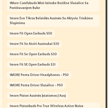
1More Comfobuds Mini Istinske Bežične Slušalice Sa
Poništavanjem Buke
1more Evo Tikros Belaidės Ausinės Su Aktyviu Triukšmo
Slopinimu
1more Fit Open Earbuds S50
1more Fit Se Atviri Ausinukai S30
1more Fit Se Open Earbuds S30
1more Fit SE Open Earbuds S31
1MORE Penta Driver Headphones - P50
1MORE Penta Driver Slušalice - P50
1more Piston Ausinės Įstatomos Į Ausį
1more Pistonbuds Pro True Wireless Active Noise