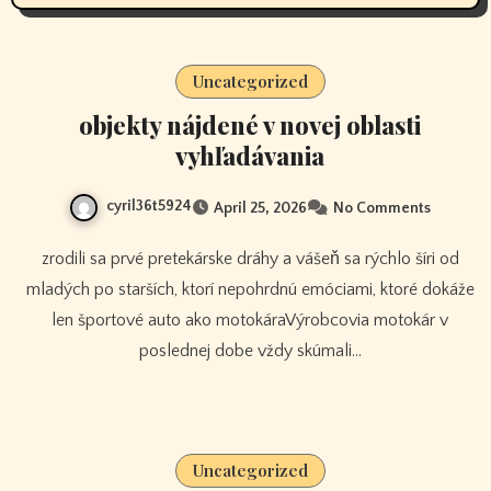
Uncategorized
objekty nájdené v novej oblasti
vyhľadávania
cyril36t5924
April 25, 2026
No Comments
zrodili sa prvé pretekárske dráhy a vášeň sa rýchlo šíri od
mladých po starších, ktorí nepohrdnú emóciami, ktoré dokáže
len športové auto ako motokáraVýrobcovia motokár v
poslednej dobe vždy skúmali…
Uncategorized