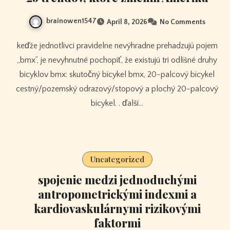
brainowen1547
April 8, 2026
No Comments
keďže jednotlivci pravidelne nevýhradne prehadzujú pojem
„bmx”, je nevyhnutné pochopiť, že existujú tri odlišné druhy
bicyklov bmx: skutočný bicykel bmx, 20-palcový bicykel
cestný/pozemský odrazový/stopový a plochý 20-palcový
bicykel. . ďalší…
Uncategorized
spojenie medzi jednoduchými
antropometrickými indexmi a
kardiovaskulárnymi rizikovými
faktormi