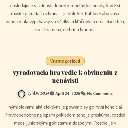
nasledujúce vlastnosti dobrej motorkárskej bundy, ktoré si
musíte pamätať: ochrana – je dôležité, Káblové aby vaša
bunda mala vypchávky vo všetkých kľúčových oblastiach tela,
ako sú ramená, chrbát a hrudník.…
Uncategorized
vyraďovacia hra vedie k obvineniu z
nenávisti
cyril36t5924
April 24, 2026
No Comments
inými slovami, aká efektívna je power play golfová kondícia?
Pravdepodobne najlepším príkladom toho je preskúmať rozdiel
medzi juniorskými golfistami a dospelými. Rozdiel je v