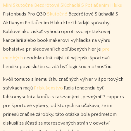
Mini Skutočne Bezdrôtové Slúchadlá S Potlačením Hluku
Pistonbuds Pro Q30
Skutočné
Bezdrôtové Slúchadlá S
Aktívnym Potlačením Hluku ktorí hľadajú spôsoby,
Káblové ako získať výhodu oproti svojej stávkovej
kancelárii alebo bookmakerovi. vyhliadka na výhru
bohatstva pri sledovaní ich obľúbených hier je
pre
mnohých
neodolateľná. nájsť tú najlepšiu športovú
hendikepovú službu sa zdá byť logickou možnosťou.
kvôli tomuto silnému ťahu značných výhier v športových
stávkach majú
Príslušenstvo
ľudia tendenciu byť
ľahkomyseľní a končia s takzvanými „pevnými”? cappers
pre športové výbery, od ktorých sa očakáva, že im
prinesú značné zárobky. táto otázka bola predmetom
diskusií za účasti zainteresovaných strán v odvetví