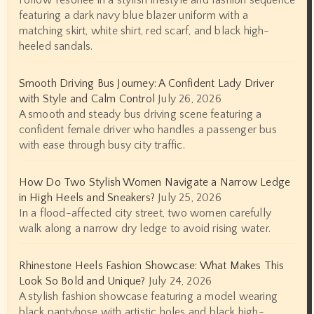
Follow Yesonee in a stylish lifestyle and fashion sequence
featuring a dark navy blue blazer uniform with a
matching skirt, white shirt, red scarf, and black high-
heeled sandals.
Smooth Driving Bus Journey: A Confident Lady Driver
with Style and Calm Control
July 26, 2026
A smooth and steady bus driving scene featuring a
confident female driver who handles a passenger bus
with ease through busy city traffic.
How Do Two Stylish Women Navigate a Narrow Ledge
in High Heels and Sneakers?
July 25, 2026
In a flood-affected city street, two women carefully
walk along a narrow dry ledge to avoid rising water.
Rhinestone Heels Fashion Showcase: What Makes This
Look So Bold and Unique?
July 24, 2026
A stylish fashion showcase featuring a model wearing
black pantyhose with artistic holes and black high-