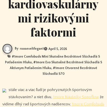
kardiovaskulárny
mi rizikovými
faktormi
By
rooseveltfegan1
April 5, 2026
#
1more Comfobuds Mini Skutočne Bezdrôtové Slúchadlá S
Potlačením Hluku
, #
1more Evo Skutočné Bezdrôtové Slúchadlá S
Aktívnym Potlačením Hluku
, #
1more Otvorené Bezdrôtové
Slúchadlá S70
stále viac a viac ľudí je pohryznutých športovým
stávkovaním? a niet divu,
1more Náušníky Sonoflow
že
vidíme dlhý rad športových nadšencov,
1more Comfobuds