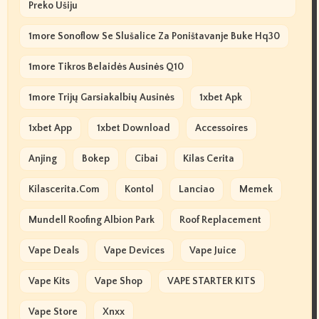
Preko Ušiju
1more Sonoflow Se Slušalice Za Poništavanje Buke Hq30
1more Tikros Belaidės Ausinės Q10
1more Trijų Garsiakalbių Ausinės
1xbet Apk
1xbet App
1xbet Download
Accessoires
Anjing
Bokep
Cibai
Kilas Cerita
Kilascerita.com
Kontol
Lanciao
Memek
Mundell Roofing Albion Park
Roof Replacement
Vape Deals
Vape Devices
Vape Juice
Vape Kits
Vape Shop
VAPE STARTER KITS
Vape Store
Xnxx