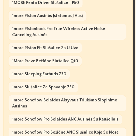
1MORE Penta Driver Slušalice - P50
1more Piston Ausinės Įstatomos Į Ausį
1more Pistonbuds Pro True Wireless Active Noise
Canceling Ausinės
1more Piston Fit Slušalice Za U Uvo
1More Prave Bežične Slušalice Q10
1more Sleeping Earbuds Z30
1more Slušalice Za Spavanje Z30
1more Sonoflow Belaidės Aktyvaus Triukšmo Slopinimo
Ausinės
1more Sonoflow Pro Belaidės ANC Ausinės Su Kaušeliais
1more Sonoflow Pro Bežične ANC Slušalice Koje Se Nose