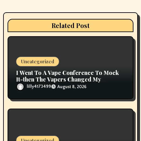
g
a
Related Post
t
i
o
Uncategorized
n
I Went To A Vape Conference To Mock
It-then The Vapers Changed My
Thoughts
lilly4173499
August 8, 2026
Uncategorized