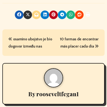
P
osamino ubojstvo je bio
10 formas de encontrar
o
dogovor između nas
más placer cada día
s
t
n
a
v
By
rooseveltfegan1
i