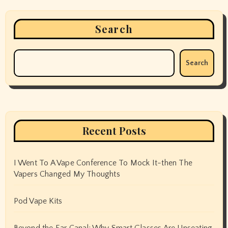
Search
Search
Recent Posts
I Went To A Vape Conference To Mock It-then The
Vapers Changed My Thoughts
Pod Vape Kits