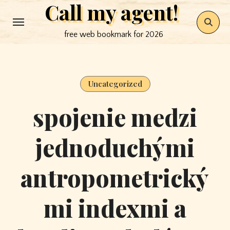
Call my agent!
Skip
to
free web bookmark for 2026
content
Uncategorized
spojenie medzi
jednoduchými
antropometrický
mi indexmi a