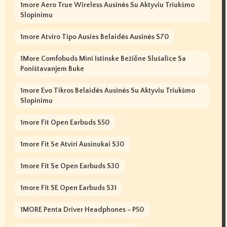
1more Aero True Wireless Ausinės Su Aktyviu Triukšmo
Slopinimu
1more Atviro Tipo Ausies Belaidės Ausinės S70
1More Comfobuds Mini Istinske Bežične Slušalice Sa
Poništavanjem Buke
1more Evo Tikros Belaidės Ausinės Su Aktyviu Triukšmo
Slopinimu
1more Fit Open Earbuds S50
1more Fit Se Atviri Ausinukai S30
1more Fit Se Open Earbuds S30
1more Fit SE Open Earbuds S31
1MORE Penta Driver Headphones - P50