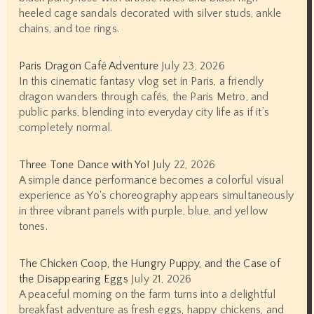
heeled cage sandals decorated with silver studs, ankle
chains, and toe rings.
Paris Dragon Café Adventure
July 23, 2026
In this cinematic fantasy vlog set in Paris, a friendly
dragon wanders through cafés, the Paris Metro, and
public parks, blending into everyday city life as if it’s
completely normal.
Three Tone Dance with Yo!
July 22, 2026
A simple dance performance becomes a colorful visual
experience as Yo's choreography appears simultaneously
in three vibrant panels with purple, blue, and yellow
tones.
The Chicken Coop, the Hungry Puppy, and the Case of
the Disappearing Eggs
July 21, 2026
A peaceful morning on the farm turns into a delightful
breakfast adventure as fresh eggs, happy chickens, and