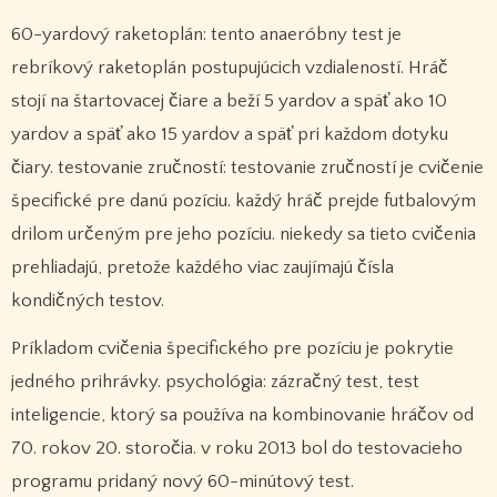
60-yardový raketoplán: tento anaeróbny test je
rebríkový raketoplán postupujúcich vzdialeností. Hráč
stojí na štartovacej čiare a beží 5 yardov a späť ako 10
yardov a späť ako 15 yardov a späť pri každom dotyku
čiary. testovanie zručností: testovanie zručností je cvičenie
špecifické pre danú pozíciu. každý hráč prejde futbalovým
drilom určeným pre jeho pozíciu. niekedy sa tieto cvičenia
prehliadajú, pretože každého viac zaujímajú čísla
kondičných testov.
Príkladom cvičenia špecifického pre pozíciu je pokrytie
jedného prihrávky. psychológia: zázračný test, test
inteligencie, ktorý sa používa na kombinovanie hráčov od
70. rokov 20. storočia. v roku 2013 bol do testovacieho
programu pridaný nový 60-minútový test.