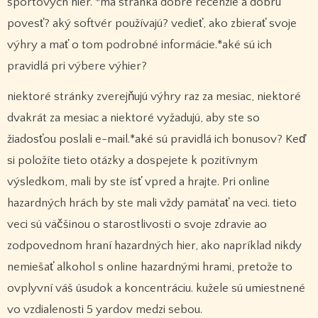
športových hier. *má stránka dobré recenzie a dobrú
povesť? aký softvér používajú? vedieť, ako zbierať svoje
výhry a mať o tom podrobné informácie.*aké sú ich
pravidlá pri výbere výhier?
niektoré stránky zverejňujú výhry raz za mesiac, niektoré
dvakrát za mesiac a niektoré vyžadujú, aby ste so
žiadosťou poslali e-mail.*aké sú pravidlá ich bonusov? Keď
si položíte tieto otázky a dospejete k pozitívnym
výsledkom, mali by ste ísť vpred a hrajte. Pri online
hazardných hrách by ste mali vždy pamätať na veci. tieto
veci sú väčšinou o starostlivosti o svoje zdravie ao
zodpovednom hraní hazardných hier, ako napríklad nikdy
nemiešať alkohol s online hazardnými hrami, pretože to
ovplyvní váš úsudok a koncentráciu. kužele sú umiestnené
vo vzdialenosti 5 yardov medzi sebou.