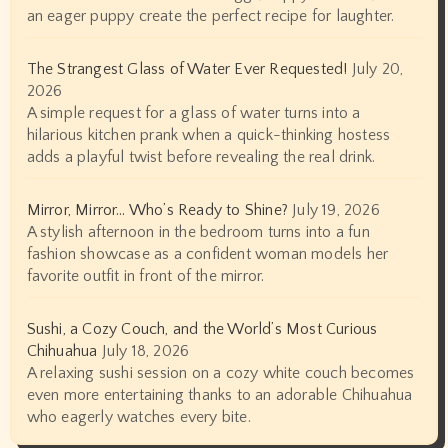
an eager puppy create the perfect recipe for laughter.
The Strangest Glass of Water Ever Requested!
July 20,
2026
A simple request for a glass of water turns into a
hilarious kitchen prank when a quick-thinking hostess
adds a playful twist before revealing the real drink.
Mirror, Mirror… Who’s Ready to Shine?
July 19, 2026
A stylish afternoon in the bedroom turns into a fun
fashion showcase as a confident woman models her
favorite outfit in front of the mirror.
Sushi, a Cozy Couch, and the World’s Most Curious
Chihuahua
July 18, 2026
A relaxing sushi session on a cozy white couch becomes
even more entertaining thanks to an adorable Chihuahua
who eagerly watches every bite.