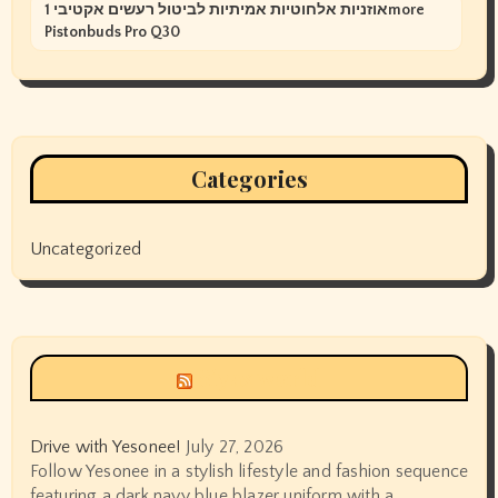
אוזניות אלחוטיות אמיתיות לביטול רעשים אקטיבי 1more
Pistonbuds Pro Q30
Categories
Uncategorized
Siyax world
Drive with Yesonee!
July 27, 2026
Follow Yesonee in a stylish lifestyle and fashion sequence
featuring a dark navy blue blazer uniform with a