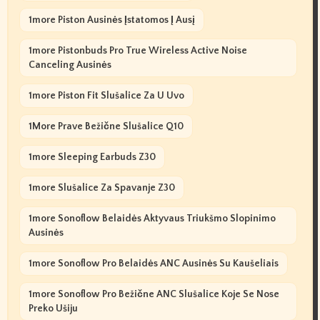
1more Piston Ausinės Įstatomos Į Ausį
1more Pistonbuds Pro True Wireless Active Noise
Canceling Ausinės
1more Piston Fit Slušalice Za U Uvo
1More Prave Bežične Slušalice Q10
1more Sleeping Earbuds Z30
1more Slušalice Za Spavanje Z30
1more Sonoflow Belaidės Aktyvaus Triukšmo Slopinimo
Ausinės
1more Sonoflow Pro Belaidės ANC Ausinės Su Kaušeliais
1more Sonoflow Pro Bežične ANC Slušalice Koje Se Nose
Preko Ušiju