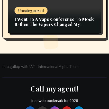
Uncategorized
I Went To A Vape Conference To Mock
It-then The Vapers Changed My
Thoughts
at a gallop with IAT- International Alpha Team
Call my agent!
free web bookmark for 2026