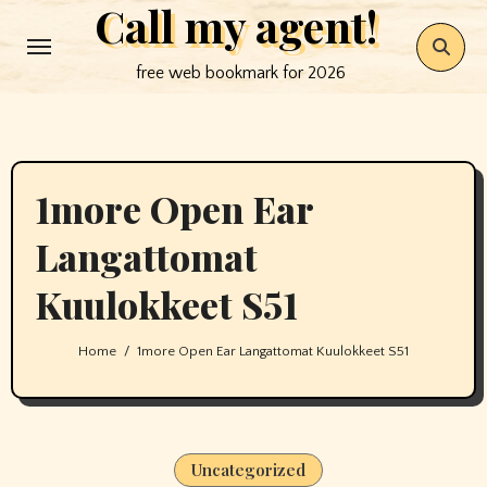
Call my agent!
Skip
to
free web bookmark for 2026
content
1more Open Ear
Langattomat
Kuulokkeet S51
Home
1more Open Ear Langattomat Kuulokkeet S51
Uncategorized