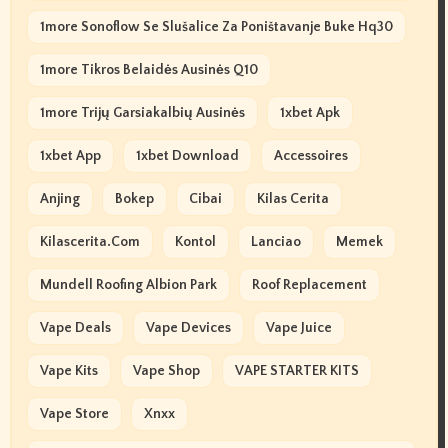
1more Sonoflow Se Slušalice Za Poništavanje Buke Hq30
1more Tikros Belaidės Ausinės Q10
1more Trijų Garsiakalbių Ausinės
1xbet Apk
1xbet App
1xbet Download
Accessoires
Anjing
Bokep
Cibai
Kilas Cerita
Kilascerita.com
Kontol
Lanciao
Memek
Mundell Roofing Albion Park
Roof Replacement
Vape Deals
Vape Devices
Vape Juice
Vape Kits
Vape Shop
VAPE STARTER KITS
Vape Store
Xnxx