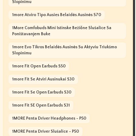
Slopinimu
1more Atviro Tipo Ausies Belaidės Ausinės S70
1More Comfobuds Mini Istinske Bežične Slušalice Sa
Poništavanjem Buke
1more Evo Tikros Belaidės Ausinės Su Aktyviu Triukšmo
Slopinimu
1more Fit Open Earbuds S50
1more Fit Se Atviri Ausinukai S30
1more Fit Se Open Earbuds S30
1more Fit SE Open Earbuds S31
1MORE Penta Driver Headphones - P50
1MORE Penta Driver Slušalice - P50