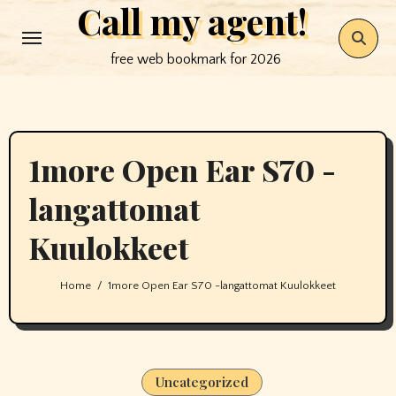
Call my agent!
Skip
to
free web bookmark for 2026
content
1more Open Ear S70 -
langattomat
Kuulokkeet
Home
1more Open Ear S70 -langattomat Kuulokkeet
Uncategorized