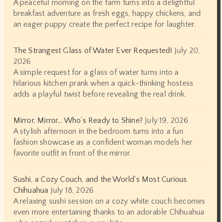
A peaceful morning on the farm turns into a delightful
breakfast adventure as fresh eggs, happy chickens, and
an eager puppy create the perfect recipe for laughter.
The Strangest Glass of Water Ever Requested!
July 20,
2026
A simple request for a glass of water turns into a
hilarious kitchen prank when a quick-thinking hostess
adds a playful twist before revealing the real drink.
Mirror, Mirror… Who’s Ready to Shine?
July 19, 2026
A stylish afternoon in the bedroom turns into a fun
fashion showcase as a confident woman models her
favorite outfit in front of the mirror.
Sushi, a Cozy Couch, and the World’s Most Curious
Chihuahua
July 18, 2026
A relaxing sushi session on a cozy white couch becomes
even more entertaining thanks to an adorable Chihuahua