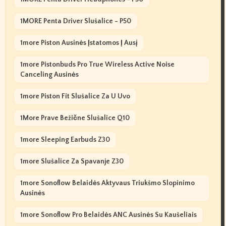
1MORE Penta Driver Slušalice - P50
1more Piston Ausinės Įstatomos Į Ausį
1more Pistonbuds Pro True Wireless Active Noise
Canceling Ausinės
1more Piston Fit Slušalice Za U Uvo
1More Prave Bežične Slušalice Q10
1more Sleeping Earbuds Z30
1more Slušalice Za Spavanje Z30
1more Sonoflow Belaidės Aktyvaus Triukšmo Slopinimo
Ausinės
1more Sonoflow Pro Belaidės ANC Ausinės Su Kaušeliais