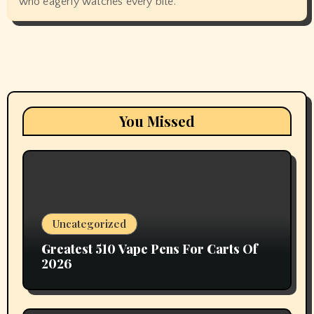
who eagerly watches every bite.
You Missed
Uncategorized
Greatest 510 Vape Pens For Carts Of
2026