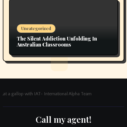
Uncategorized
The Silent Addiction Unfolding In
Australian Classrooms
at a gallop with IAT- International Alpha Team
Call my agent!