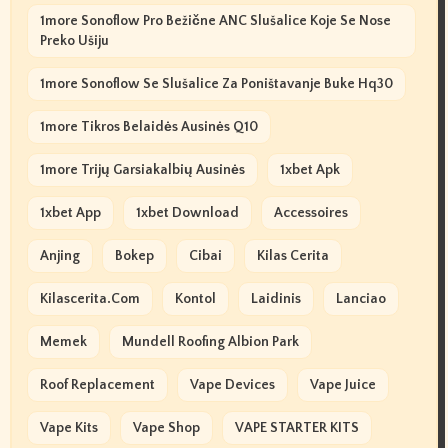
1more Sonoflow Pro Bežične ANC Slušalice Koje Se Nose
Preko Ušiju
1more Sonoflow Se Slušalice Za Poništavanje Buke Hq30
1more Tikros Belaidės Ausinės Q10
1more Trijų Garsiakalbių Ausinės
1xbet Apk
1xbet App
1xbet Download
Accessoires
Anjing
Bokep
Cibai
Kilas Cerita
Kilascerita.com
Kontol
Laidinis
Lanciao
Memek
Mundell Roofing Albion Park
Roof Replacement
Vape Devices
Vape Juice
Vape Kits
Vape Shop
VAPE STARTER KITS