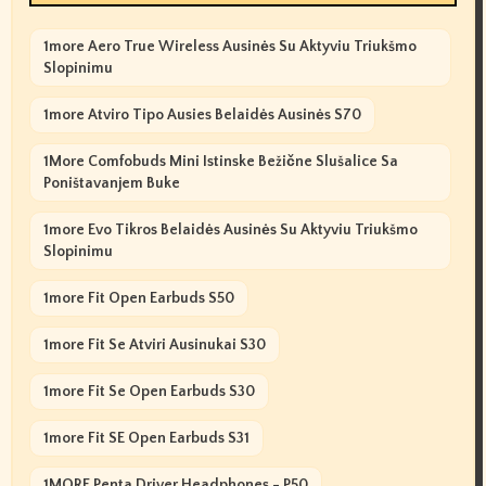
1more Aero True Wireless Ausinės Su Aktyviu Triukšmo
Slopinimu
1more Atviro Tipo Ausies Belaidės Ausinės S70
1More Comfobuds Mini Istinske Bežične Slušalice Sa
Poništavanjem Buke
1more Evo Tikros Belaidės Ausinės Su Aktyviu Triukšmo
Slopinimu
1more Fit Open Earbuds S50
1more Fit Se Atviri Ausinukai S30
1more Fit Se Open Earbuds S30
1more Fit SE Open Earbuds S31
1MORE Penta Driver Headphones - P50