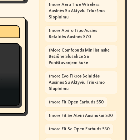
1more Aero True Wireless
Ausinės Su Aktyviu Triukšmo
Slopinimu
1more Atviro Tipo Ausies
Belaidės Ausinės S70
1More Comfobuds Mini Istinske
Bežične Slušalice Sa
Poništavanjem Buke
1more Evo Tikros Belaidės
Ausinės Su Aktyviu Triukšmo
Slopinimu
1more Fit Open Earbuds S50
1more Fit Se Atviri Ausinukai S30
1more Fit Se Open Earbuds S30