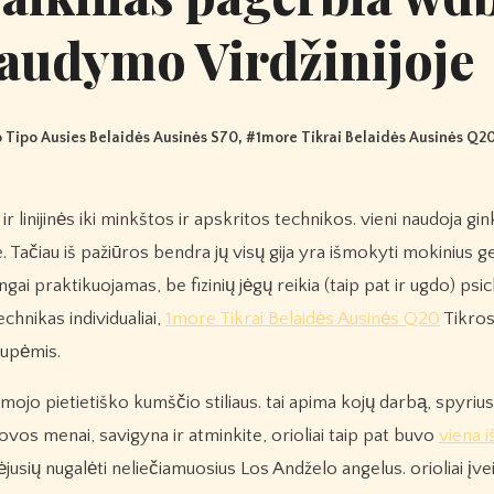
šaudymo Virdžinijoje
o Tipo Ausies Belaidės Ausinės S70
, #
1more Tikrai Belaidės Ausinės Q2
ne. Tačiau iš pažiūros bendra jų visų gija yra išmokyti mokinius g
gai praktikuojamas, be fizinių jėgų reikia (taip pat ir ugdo) psic
echnikas individualiai,
1more Tikrai Belaidės Ausinės Q20
Tikro
rupėmis.
o pietietiško kumščio stiliaus. tai apima kojų darbą, spyrius
vos menai, savigyna ir atminkite, orioliai taip pat buvo
viena i
usių nugalėti neliečiamuosius Los Andželo angelus. orioliai įve