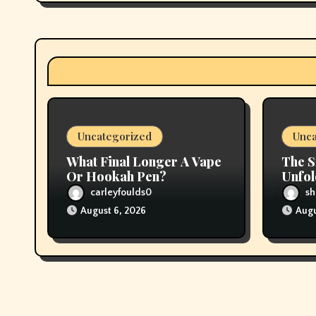
g
a
t
i
o
Uncategorized
Unca
n
What Final Longer A Vape
The S
Or Hookah Pen?
Unfol
Clas
carleyfoulds0
sh
August 6, 2026
Augu