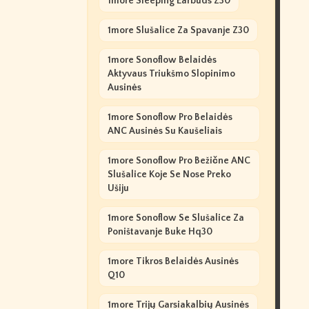
1more Sleeping Earbuds Z30
1more Slušalice Za Spavanje Z30
1more Sonoflow Belaidės
Aktyvaus Triukšmo Slopinimo
Ausinės
1more Sonoflow Pro Belaidės
ANC Ausinės Su Kaušeliais
1more Sonoflow Pro Bežične ANC
Slušalice Koje Se Nose Preko
Ušiju
1more Sonoflow Se Slušalice Za
Poništavanje Buke Hq30
1more Tikros Belaidės Ausinės
Q10
1more Trijų Garsiakalbių Ausinės