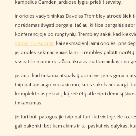
kampelius Camden jarduose lygiai prieš 1 savaitę.
ir orioles vadybininkas Dave’as Trembley atrodė šiek t
norėdamas švęsti pergalę; tačiau iki šios pergalės sėbr
konferencijoje po rungtynių, Trembley sakė, kad kiekv
Slopinimo Ausinės
kai sekmadienį laimi orioles, prisid
jei orioles sekmadieniais laimi…Trembley galbūt norėtų 
vsseattle mariners tačiau tikrasis triatlonininkas žino ge
jie žino, kad tinkama atspalvių pora leis jiems gerai matyt
taip pat apsaugo nuo akinimo, kuris sukels nuovargį. Taig
komplekto aspektai. į ką reikėtų atkreipti dėmesį šiuose
tinkamumas.
jie turi būti patogūs. jie taip pat turi likti vietoje. Be to
gali pakenkti bet kam akims ir tai paskutinis dalykas, ku