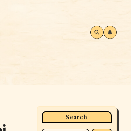
Search
j