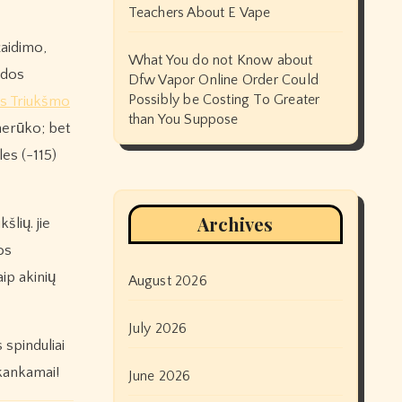
Teachers About E Vape
žaidimo,
What You do not Know about
udos
Dfw Vapor Online Order Could
Possibly be Costing To Greater
us Triukšmo
than You Suppose
nerūko; bet
es (-115)
Archives
šlių. jie
os
ip akinių
August 2026
July 2026
s spinduliai
akankamai!
June 2026