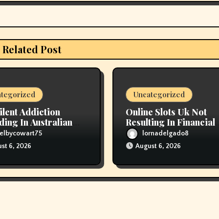
Related Post
tegorized
Uncategorized
ilent Addiction
Online Slots Uk Not
ding In Australian
Resulting In Financial
srooms
Prosperity
elbycowart75
lornadelgado8
st 6, 2026
August 6, 2026