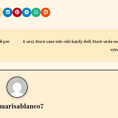
eně pm
6 vecí, ktoré vaše telo robí každý deň, ktoré veda 
vysv
marisablanco7