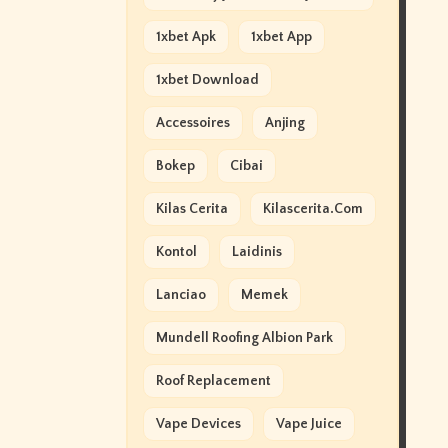
1xbet Apk
1xbet App
1xbet Download
Accessoires
Anjing
Bokep
Cibai
Kilas Cerita
Kilascerita.com
Kontol
Laidinis
Lanciao
Memek
Mundell Roofing Albion Park
Roof Replacement
Vape Devices
Vape Juice