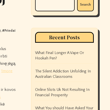
Search
0
, #
Priedai
Recent Posts
What Final Longer A Vape Or
erbti
Hookah Pen?
hinę jėgą.
s
1more
The Silent Addiction Unfolding In
Australian Classrooms
 ir kovos
Online Slots Uk Not Resulting In
Financial Prosperity
š
ikė
What You should Have Asked Your