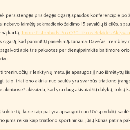
iek persistengęs prisidegęs cigarą spaudos konferencijoje po 
ai nebuvo laimėję sekmadienio žaidimo 15 savaičių iš eilės. spa
ieną kartą,
1more Pistonbuds Pro Q30 Tikros Belaidės Aktyva
egs cigarą, kad paminėtų pasiekimą. tariamai Dave’as Trembley 
pagalvoti apie tris pakuotes per dieną!paimkite baltimore oriol
riau.
i treniruočių ir lenktynių metu. jie apsaugos jį nuo išmėtytų šiuk
i, taip, triatlono akiniai nuo saulės yra svarbūs triatlono įrang
 akiniuose? akivaizdu, kad yra daug akivaizdžių dalykų, tokių ka
, ieškokite tų, kurie taip pat yra apsaugoti nuo UV spindulių. saulė
rio jums reikia kaip triatlono sportininkui, jūsų kūnas patiria p