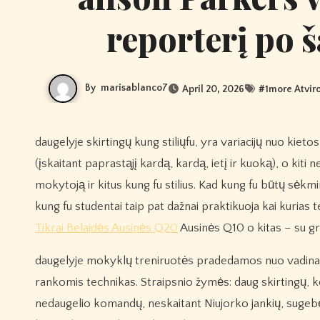
reporterį po 
By
marisablanco7
April 20, 2026
#
1more Atvir
daugelyje skirtingų kung stiliųfu, yra variacijų nuo kietos ir linijinės iki minkštos ir apskritos technikos. vieni naudoja ginklus
(įskaitant paprastąjį kardą, kardą, ietį ir kuoką), o kiti 
mokytoją ir kitus kung fu stilius. Kad kung fu būtų sėkmin
kung fu studentai taip pat dažnai praktikuoja kai kurias t
Tikrai Belaidės Ausinės Q20
Ausinės Q10 o kitas – su g
daugelyje mokyklų treniruotės pradedamos nuo vadinamoj
rankomis technikas. Straipsnio žymės: daug skirtingų, ko
nedaugelio komandų, neskaitant Niujorko jankių, sugebėj