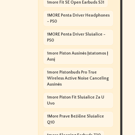
1more Fit SE Open Earbuds S31
1MORE Penta Driver Headphones
- P50
1MORE Penta Driver Slušalice -
P50
1more Piston Ausinės Įstatomos Į
Ausį
1more Pistonbuds Pro True
Wireless Active Noise Canceling
Ausinės
1more Piston Fit Slušalice Za U
Uvo
1More Prave Bežične Slušalice
Q10