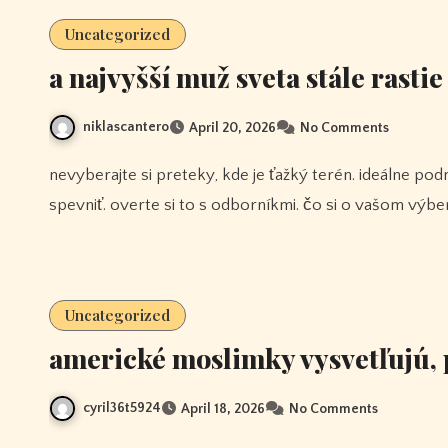
Uncategorized
a najvyšší muž sveta stále rastie
niklascantero
April 20, 2026
No Comments
nevyberajte si preteky, kde je ťažký terén. ideálne podmienky by boli tam, kde je dobrá pôda alebo je dobré
spevniť. overte si to s odborníkmi. čo si o vašom výbe
Uncategorized
americké moslimky vysvetľujú, 
cyril36t5924
April 18, 2026
No Comments