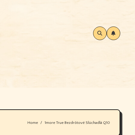
Home
1more True Bezdrôtové Slúchadlá Q10