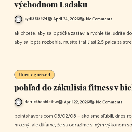
východnom Ladaku
cyril36t5924
April 24, 2026
No Comments
ak chcete, aby sa loptička zastavila rýchlejšie, udrite do piesku asi 1 palec za stredom golfovej loptičky. ak chcete,
aby sa lopta rozbehla, musíte trafiť asi 2,5 palca za str
Uncategorized
pohľad do zákulisia fitness v b
derrickhebblethw
April 22, 2026
No Comments
pointshavers.com 08/02/08 – ako sme sľúbili, dnes rozdáme ďalšiu bezplatnú hru pre 8 tímov! včerajšok bol
hrozný; ale dúfame, že sa odrazíme silným výkonom s