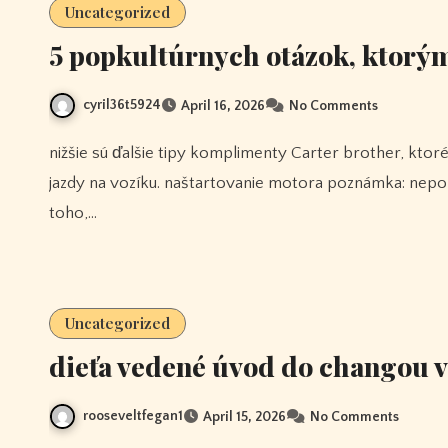
Uncategorized
5 popkultúrnych otázok, ktorým 
cyril36t5924
April 16, 2026
No Comments
nižšie sú ďalšie tipy komplimenty Carter brother, ktoré vám pomôžu vzdelávať sa o bezpečnostných aspektoch
jazdy na vozíku. naštartovanie motora poznámka: nepok
toho,…
Uncategorized
dieťa vedené úvod do changou v
rooseveltfegan1
April 15, 2026
No Comments