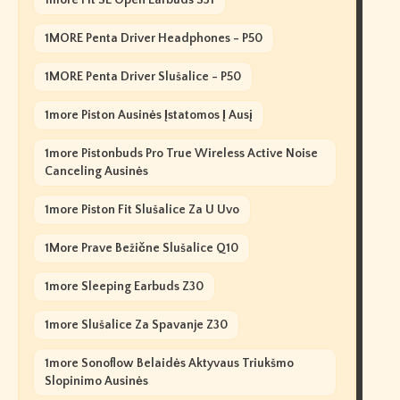
1more Fit SE Open Earbuds S31
1MORE Penta Driver Headphones - P50
1MORE Penta Driver Slušalice - P50
1more Piston Ausinės Įstatomos Į Ausį
1more Pistonbuds Pro True Wireless Active Noise
Canceling Ausinės
1more Piston Fit Slušalice Za U Uvo
1More Prave Bežične Slušalice Q10
1more Sleeping Earbuds Z30
1more Slušalice Za Spavanje Z30
1more Sonoflow Belaidės Aktyvaus Triukšmo
Slopinimo Ausinės