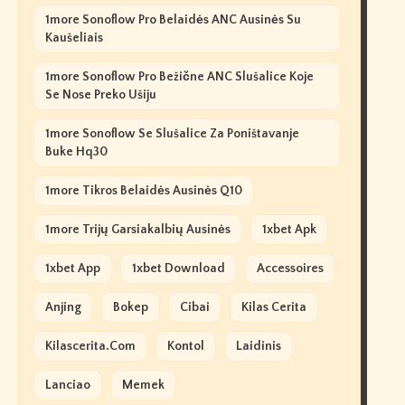
1more Sonoflow Pro Belaidės ANC Ausinės Su
Kaušeliais
1more Sonoflow Pro Bežične ANC Slušalice Koje
Se Nose Preko Ušiju
1more Sonoflow Se Slušalice Za Poništavanje
Buke Hq30
1more Tikros Belaidės Ausinės Q10
1more Trijų Garsiakalbių Ausinės
1xbet Apk
1xbet App
1xbet Download
Accessoires
Anjing
Bokep
Cibai
Kilas Cerita
Kilascerita.com
Kontol
Laidinis
Lanciao
Memek