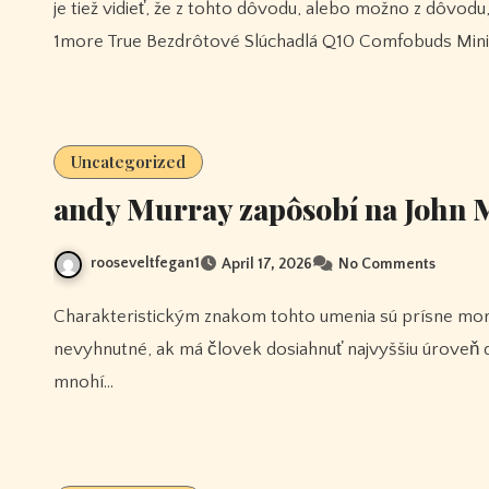
je tiež vidieť, že z tohto dôvodu, alebo možno z dôvodu, 1more Fit Otvorené Slúchadlá S50 že hra môže byť 24/7,
1more True Bezdrôtové Slúchadlá Q10 Comfobuds Min
Uncategorized
andy Murray zapôsobí na John 
rooseveltfegan1
April 17, 2026
No Comments
Charakteristickým znakom tohto umenia sú prísne morálne a stravovacie režimy, ktoré sa považujú za
nevyhnutné, ak má človek dosiahnuť najvyššiu úroveň do
mnohí…