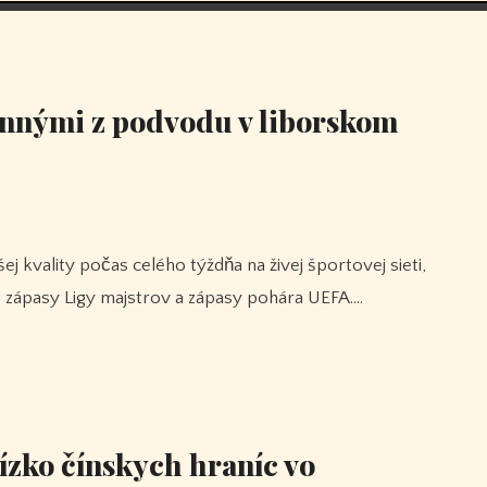
innými z podvodu v liborskom
 zápasy Ligy majstrov a zápasy pohára UEFA.…
lízko čínskych hraníc vo