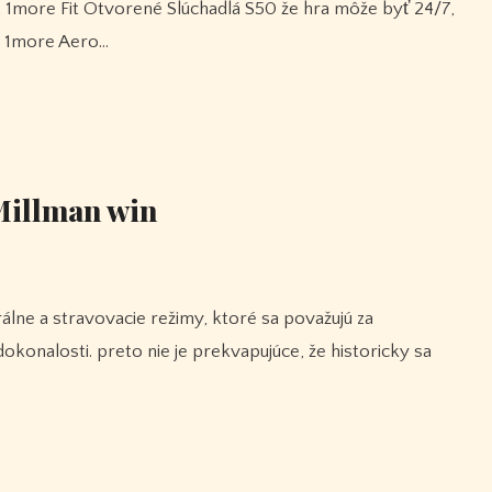
i 1more Aero…
Millman win
konalosti. preto nie je prekvapujúce, že historicky sa