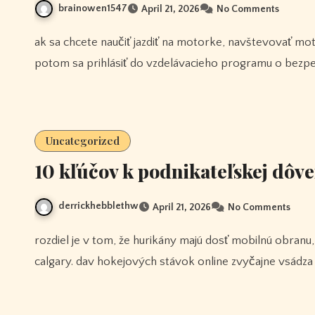
brainowen1547
April 21, 2026
No Comments
ak sa chcete naučiť jazdiť na motorke, navštevovať motorkársku trénerskú školu alebo školiace stredisko a
potom sa prihlásiť do vzdelávacieho programu o bezpe
Uncategorized
10 kľúčov k podnikateľskej dôv
derrickhebblethw
April 21, 2026
No Comments
rozdiel je v tom, že hurikány majú dosť mobilnú obranu, ktorá môže pomôcť posúvať puk proti stagnujúcemu tímu
calgary. dav hokejových stávok online zvyčajne vsádza