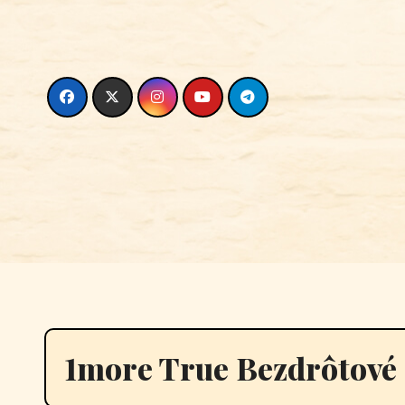
Skip
to
content
1more True Bezdrôtové