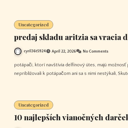
Uncategorized
predaj skladu aritzia sa vracia
cyril36t5924
April 22, 2026
No Comments
potápači, ktorí navštívia delfínový útes, majú možnosť priblížiť sa k delfínom iným spôsobom. tieto delfíny by sa
nepribližovali k potápačom ani sa s nimi nestýkali, Sk
Uncategorized
10 najlepších vianočných darče