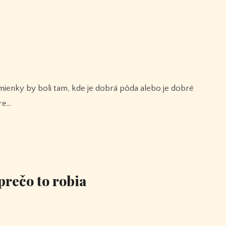
re…
prečo to robia