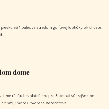
ed…
ielom dome
o 7 tipmi, 1more Otvorené Bezdrôtové…