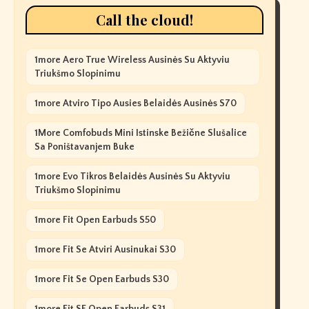
Call the cloud!
1more Aero True Wireless Ausinės Su Aktyviu
Triukšmo Slopinimu
1more Atviro Tipo Ausies Belaidės Ausinės S70
1More Comfobuds Mini Istinske Bežične Slušalice
Sa Poništavanjem Buke
1more Evo Tikros Belaidės Ausinės Su Aktyviu
Triukšmo Slopinimu
1more Fit Open Earbuds S50
1more Fit Se Atviri Ausinukai S30
1more Fit Se Open Earbuds S30