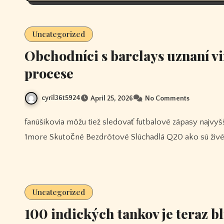
Uncategorized
Obchodníci s barclays uznaní v
procese
cyril36t5924
April 25, 2026
No Comments
fanúšikovia môžu tiež sledovať futbalové zápasy najvyššej kvality počas celého týždňa na živej športovej sieti,
1more Skutočné Bezdrôtové Slúchadlá Q20 ako sú živé
Uncategorized
100 indických tankov je teraz b