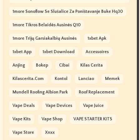
1more Sonoflow Se Slušalice Za Poništavanje Buke Hq30
1more Tikros Belaidės Ausinės Q10
1more Trijų Garsiakalbių Ausinės
1xbet Apk
1xbet App
1xbet Download
Accessoires
Anjing
Bokep
Cibai
Kilas Cerita
Kilascerita.com
Kontol
Lanciao
Memek
Mundell Roofing Albion Park
Roof Replacement
Vape Deals
Vape Devices
Vape Juice
Vape Kits
Vape Shop
VAPE STARTER KITS
Vape Store
Xnxx