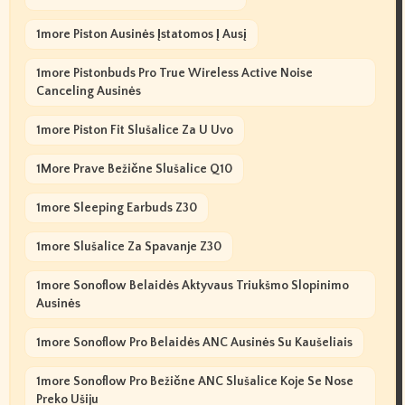
1more Piston Ausinės Įstatomos Į Ausį
1more Pistonbuds Pro True Wireless Active Noise
Canceling Ausinės
1more Piston Fit Slušalice Za U Uvo
1More Prave Bežične Slušalice Q10
1more Sleeping Earbuds Z30
1more Slušalice Za Spavanje Z30
1more Sonoflow Belaidės Aktyvaus Triukšmo Slopinimo
Ausinės
1more Sonoflow Pro Belaidės ANC Ausinės Su Kaušeliais
1more Sonoflow Pro Bežične ANC Slušalice Koje Se Nose
Preko Ušiju