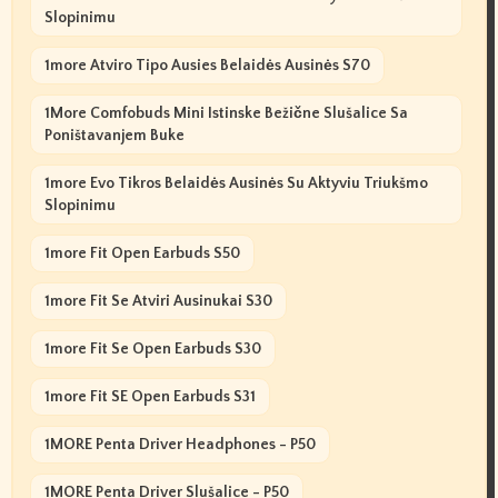
Slopinimu
1more Atviro Tipo Ausies Belaidės Ausinės S70
1More Comfobuds Mini Istinske Bežične Slušalice Sa
Poništavanjem Buke
1more Evo Tikros Belaidės Ausinės Su Aktyviu Triukšmo
Slopinimu
1more Fit Open Earbuds S50
1more Fit Se Atviri Ausinukai S30
1more Fit Se Open Earbuds S30
1more Fit SE Open Earbuds S31
1MORE Penta Driver Headphones - P50
1MORE Penta Driver Slušalice - P50