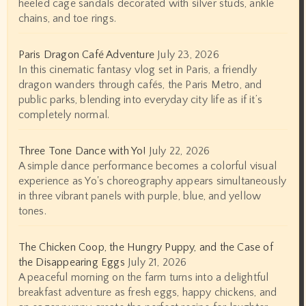
heeled cage sandals decorated with silver studs, ankle
chains, and toe rings.
Paris Dragon Café Adventure
July 23, 2026
In this cinematic fantasy vlog set in Paris, a friendly
dragon wanders through cafés, the Paris Metro, and
public parks, blending into everyday city life as if it’s
completely normal.
Three Tone Dance with Yo!
July 22, 2026
A simple dance performance becomes a colorful visual
experience as Yo's choreography appears simultaneously
in three vibrant panels with purple, blue, and yellow
tones.
The Chicken Coop, the Hungry Puppy, and the Case of
the Disappearing Eggs
July 21, 2026
A peaceful morning on the farm turns into a delightful
breakfast adventure as fresh eggs, happy chickens, and