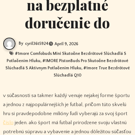
na bezplatné
doručenie do
By
cyril36t5924
April 9, 2026
#
1more Comfobuds Mini Skutočne Bezdrôtové Slúchadlá S
Potlačením Hluku
, #
1MORE PistonBuds Pro Skutočne Bezdrôtové
Slúchadlá S Aktívnym Potlačením Hluku
, #
1more True Bezdrôtové
Slúchadlá Q10
v súčasnosti sa takmer každý venuje nejakej forme športu
a jednou z najpopulárnejších je futbal, pričom túto skvelú
hru si pravdepodobne milióny ľudí vyberajú za svoj šport
číslo
jeden. ako šport má futbal prirodzene svoju vlastnú
potrebnú súpravu a vybavenie a jednou dôležitou súčasťou