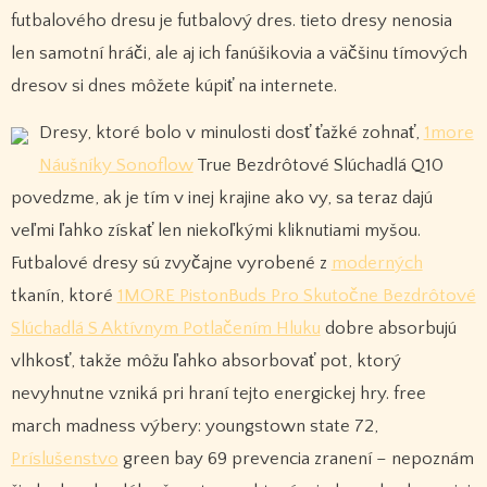
futbalového dresu je futbalový dres. tieto dresy nenosia
len samotní hráči, ale aj ich fanúšikovia a väčšinu tímových
dresov si dnes môžete kúpiť na internete.
Dresy, ktoré bolo v minulosti dosť ťažké zohnať,
1more
Náušníky Sonoflow
True Bezdrôtové Slúchadlá Q10
povedzme, ak je tím v inej krajine ako vy, sa teraz dajú
veľmi ľahko získať len niekoľkými kliknutiami myšou.
Futbalové dresy sú zvyčajne vyrobené z
moderných
tkanín, ktoré
1MORE PistonBuds Pro Skutočne Bezdrôtové
Slúchadlá S Aktívnym Potlačením Hluku
dobre absorbujú
vlhkosť, takže môžu ľahko absorbovať pot, ktorý
nevyhnutne vzniká pri hraní tejto energickej hry. free
march madness výbery: youngstown state 72,
Príslušenstvo
green bay 69 prevencia zranení – nepoznám