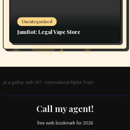
Uncategorized
JamBot: Legal Vape Store
at a gallop with IAT- International Alpha Team
Call my agent!
free web bookmark for 2026