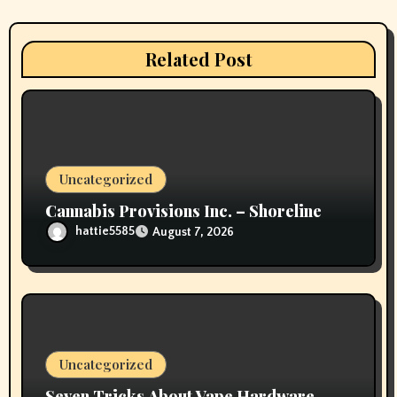
a
t
Related Post
i
o
n
Uncategorized
Cannabis Provisions Inc. – Shoreline
hattie5585
August 7, 2026
Uncategorized
Seven Tricks About Vape Hardware