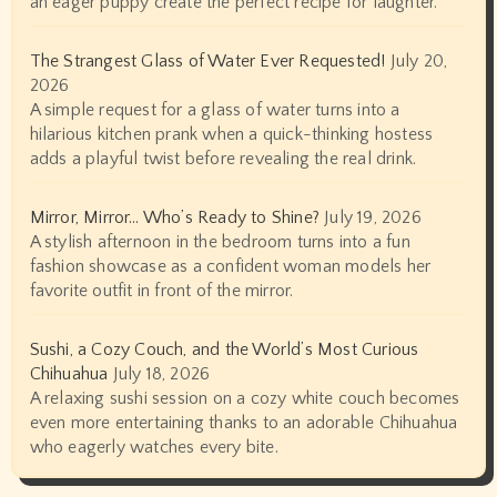
an eager puppy create the perfect recipe for laughter.
The Strangest Glass of Water Ever Requested!
July 20,
2026
A simple request for a glass of water turns into a
hilarious kitchen prank when a quick-thinking hostess
adds a playful twist before revealing the real drink.
Mirror, Mirror… Who’s Ready to Shine?
July 19, 2026
A stylish afternoon in the bedroom turns into a fun
fashion showcase as a confident woman models her
favorite outfit in front of the mirror.
Sushi, a Cozy Couch, and the World’s Most Curious
Chihuahua
July 18, 2026
A relaxing sushi session on a cozy white couch becomes
even more entertaining thanks to an adorable Chihuahua
who eagerly watches every bite.