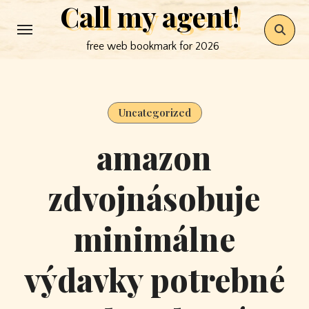
Call my agent!
Skip
to
free web bookmark for 2026
content
Uncategorized
amazon
zdvojnásobuje
minimálne
výdavky potrebné