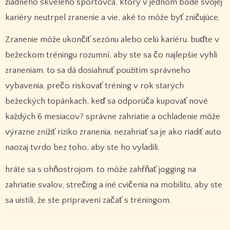
žiadneho skvelého športovca, ktorý v jednom bode svojej
kariéry neutrpel zranenie a vie, aké to môže byť zničujúce.
Zranenie môže ukončiť sezónu alebo celú kariéru. buďte v
bežeckom tréningu rozumní, aby ste sa čo najlepšie vyhli
zraneniam. to sa dá dosiahnuť použitím správneho
vybavenia. prečo riskovať tréning v rok starých
bežeckých topánkach, keď sa odporúča kupovať nové
každých 6 mesiacov? správne zahriatie a ochladenie môže
výrazne znížiť riziko zranenia. nezahriať sa je ako riadiť auto
naozaj tvrdo bez toho, aby ste ho vyladili.
hráte sa s ohňostrojom. to môže zahŕňať jogging na
zahriatie svalov, strečing a iné cvičenia na mobilitu, aby ste
sa uistili, že ste pripravení začať s tréningom.