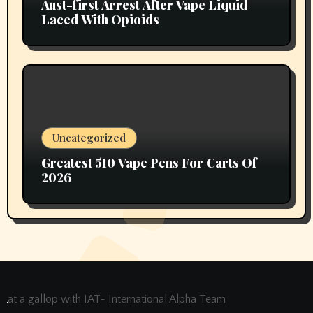
Aust-first Arrest After Vape Liquid
Laced With Opioids
Uncategorized
Greatest 510 Vape Pens For Carts Of
2026
at a gallop with IAT- International Alpha Team