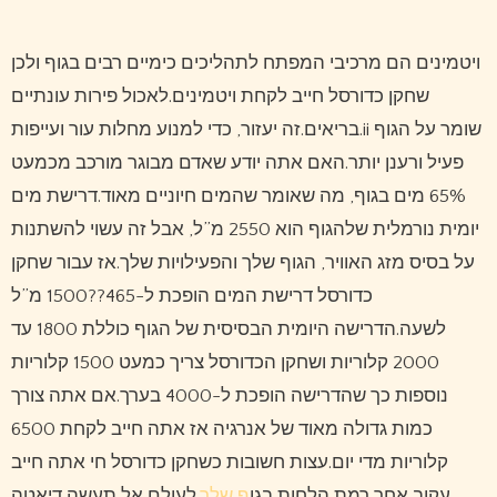
ויטמינים הם מרכיבי המפתח לתהליכים כימיים רבים בגוף ולכן
שחקן כדורסל חייב לקחת ויטמינים.לאכול פירות עונתיים
בריאים.זה יעזור, כדי למנוע מחלות עור ועייפות.ii שומר על הגוף
פעיל ורענן יותר.האם אתה יודע שאדם מבוגר מורכב מכמעט
65% מים בגוף, מה שאומר שהמים חיוניים מאוד.דרישת מים
יומית נורמלית שלהגוף הוא 2550 מ”ל, אבל זה עשוי להשתנות
על בסיס מזג האוויר, הגוף שלך והפעילויות שלך.אז עבור שחקן
כדורסל דרישת המים הופכת ל-465??1500 מ”ל
לשעה.הדרישה היומית הבסיסית של הגוף כוללת 1800 עד
2000 קלוריות ושחקן הכדורסל צריך כמעט 1500 קלוריות
נוספות כך שהדרישה הופכת ל-4000 בערך.אם אתה צורך
כמות גדולה מאוד של אנרגיה אז אתה חייב לקחת 6500
קלוריות מדי יום.עצות חשובות כשחקן כדורסל חי אתה חייב
עקוב אחר רמת הלחות בגו
ף שלך
.לעולם אל תעשה דיאטה