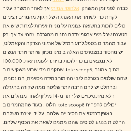
כבדה לפני זמן המשחק,
אלחוטי אמיתי
אך לאחר המשחק עליך
לקחת כדי לשחזר את האנרגיה של הגוף. מהמרים רציניים
יכולים לזכות בתשואה עצומה על מניות זעירות.למרות שיש את
הטענה שכל מיני ארגוני צדקה נהנים מהגרלה, זהמיועד אך ורק
עבור מהמרים בספל.לרוע המזל של ארגוני הצדקה והקאמלוט,
יש מחסור במצטרפים האלה בימינו מכיוון שיותר ויותר אנשים
לא נמצאים בו כדי לזכות בו יותר.לעומת זאת, 100,000
שחקנים מדי שבוע משקיעים ב-tote scoop6, מתוך אמונה
שהם שולטים בגורלם לגבי ההימור.במידה מסוימת, הם נכונים,
ובהחלט יש להם הרבה יותר שליטה ממה שקורה בהגרלה
הלאומית.סיכויים של יותר מ-14 מיליון לאחד מנהלים את
הלוטו, בעוד שהמהמרים ב-tote scoop6 יכולים להפחית
באופן דרמטי את הסיכויים שלהם, על ידי יצירת משלהם
החלטות בנוגע לסוסים שהם ממנים לשאת את הכסף שלהם.