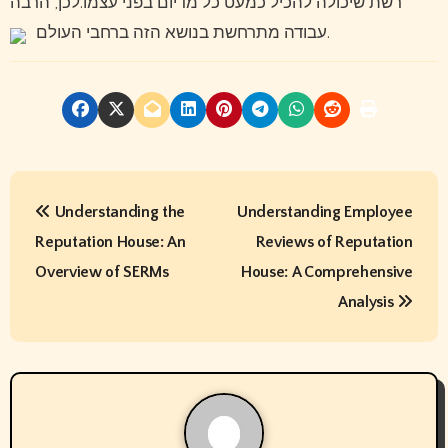
רשת שיכולה להכיל כמעט כל מדיום בפני עצמו.לכן, הרבה
עבודה מתרחשת בנושא הזה ברחבי העולם.
P
Understanding the
Understanding Employee
o
Reputation House: An
Reviews of Reputation
s
Overview of SERMs
House: A Comprehensive
t
Analysis
n
a
v