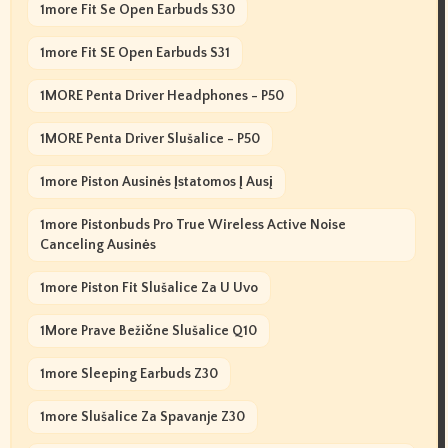
1more Fit Se Open Earbuds S30
1more Fit SE Open Earbuds S31
1MORE Penta Driver Headphones - P50
1MORE Penta Driver Slušalice - P50
1more Piston Ausinės Įstatomos Į Ausį
1more Pistonbuds Pro True Wireless Active Noise
Canceling Ausinės
1more Piston Fit Slušalice Za U Uvo
1More Prave Bežične Slušalice Q10
1more Sleeping Earbuds Z30
1more Slušalice Za Spavanje Z30