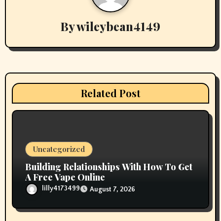
i
By
wileybean4149
g
a
t
i
Related Post
o
n
Uncategorized
Building Relationships With How To Get
A Free Vape Online
lilly4173499
August 7, 2026