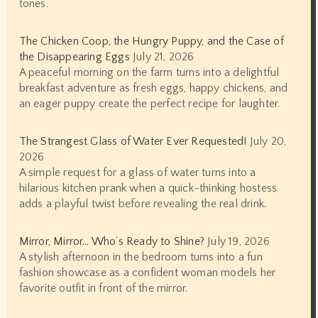
tones.
The Chicken Coop, the Hungry Puppy, and the Case of
the Disappearing Eggs
July 21, 2026
A peaceful morning on the farm turns into a delightful
breakfast adventure as fresh eggs, happy chickens, and
an eager puppy create the perfect recipe for laughter.
The Strangest Glass of Water Ever Requested!
July 20,
2026
A simple request for a glass of water turns into a
hilarious kitchen prank when a quick-thinking hostess
adds a playful twist before revealing the real drink.
Mirror, Mirror… Who’s Ready to Shine?
July 19, 2026
A stylish afternoon in the bedroom turns into a fun
fashion showcase as a confident woman models her
favorite outfit in front of the mirror.