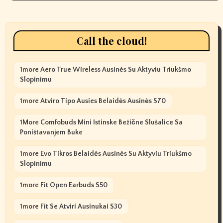
Call the cloud!
1more Aero True Wireless Ausinės Su Aktyviu Triukšmo
Slopinimu
1more Atviro Tipo Ausies Belaidės Ausinės S70
1More Comfobuds Mini Istinske Bežične Slušalice Sa
Poništavanjem Buke
1more Evo Tikros Belaidės Ausinės Su Aktyviu Triukšmo
Slopinimu
1more Fit Open Earbuds S50
1more Fit Se Atviri Ausinukai S30