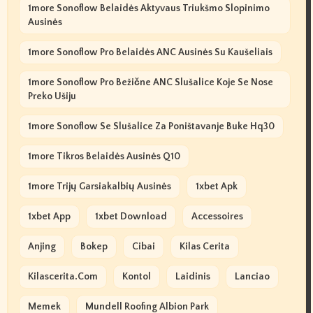
1more Sonoflow Belaidės Aktyvaus Triukšmo Slopinimo
Ausinės
1more Sonoflow Pro Belaidės ANC Ausinės Su Kaušeliais
1more Sonoflow Pro Bežične ANC Slušalice Koje Se Nose
Preko Ušiju
1more Sonoflow Se Slušalice Za Poništavanje Buke Hq30
1more Tikros Belaidės Ausinės Q10
1more Trijų Garsiakalbių Ausinės
1xbet Apk
1xbet App
1xbet Download
Accessoires
Anjing
Bokep
Cibai
Kilas Cerita
Kilascerita.com
Kontol
Laidinis
Lanciao
Memek
Mundell Roofing Albion Park