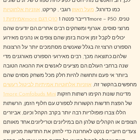
לכן, רוב האנשים מתייחסים לפעילויות ספורט של זנים שונים
כמו כדורגל,
מעל האוזן
רוגבי , קריקט,
אוזניות אלחוטיות
דרייבר פנטה 1more – P50 טניס,
אמיתיות 1more דגם Q10
מרוצי סוסים, אגרוף ומשחקים רבים אחרים.הם יודעים שהם
יכולים לקבל זמן איכות בזמן שהם צופים או נהנים מאירוע
הספורט הרצוי.זה בגלל שאנשים מסתמכים יותר על הרצונות
שלהם.כתוצאה מכך, רבים מאירועי הספורט מאורגנים מדי
שנה ברחבי העולם.הם מציעים לאנשים את ההנאה הטובה
ביותר אי פעם ותחושה להיות חלק מכל משחק מסוים שהם
מחפשים.בהקשר זה,
אוזניות אלחוטיות אמיתיות לביטול רעשים
1more Comfobuds Mini
מדינות שונות הקימו רשתות חזקות
של הפצת חדשות הקשורות לספורט.עם חלוף הזמן, הרשתות
הללו צברו פופולריות רבה יותר בקרב הקהל וכיום, אביזרים
הצופים או הקהלים שלהן הם במיליונים וטריליונים.אחד מאותם
צעדים חיוביים ננקט לאחרונה כדי לחזק את החדשות מכיוון שזו