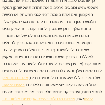
כך שתוכלו לקבל את התנופה המושלמת ולהיראות טוב.גם
משקפי שמש וכובעים מרכיבים את התדמית של שחקן הגולף
המקצוען, ואם אתה באמת רציני לגבי המשחק, אז רכישת
הלבוש הנכון היא חיונית.אם היית קונה את בגדי הגולף שלך
בחנות גולף, ייתכן שתצטרך לחפור קצת יותר עמוק בכיס
מהנדרש.שמות מותגים ומסים בהחלט יעלו את המחיר
הקמעונאי בצורה ניכרת. האם אתה באמת צריך להחליט
שאתה הולך להשתתף במרוצים האלה כמעריץ, לדעת
לאןללכת כשצריך.השגת מושבים נהדרים ותפיסת האקשן
מטווח קצר (או היכן שתרצה להיות) יכולה להיות עניין של הכרת
לוח הזמנים שלך והגעה לכרטיסים בזמן.מי שרוצה לוח מירוצים
של נסקר יכול להשיג אחד בכל מספר דרכים,
אוזניות תוך-אוזן
1more Piston
אלחוטיות לילדים 1more Hq20 החל מיציאה
לנותני חסות, ועד בדיקת חנויות חלקי רכב, מכונאים וכדומה.עם
זאת,
אוזניות מבטלות רעשים אקטיביות אלחוטיות 1more