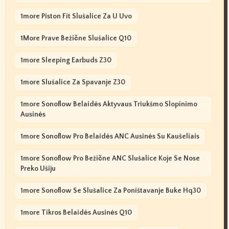
1more Piston Fit Slušalice Za U Uvo
1More Prave Bežične Slušalice Q10
1more Sleeping Earbuds Z30
1more Slušalice Za Spavanje Z30
1more Sonoflow Belaidės Aktyvaus Triukšmo Slopinimo
Ausinės
1more Sonoflow Pro Belaidės ANC Ausinės Su Kaušeliais
1more Sonoflow Pro Bežične ANC Slušalice Koje Se Nose
Preko Ušiju
1more Sonoflow Se Slušalice Za Poništavanje Buke Hq30
1more Tikros Belaidės Ausinės Q10