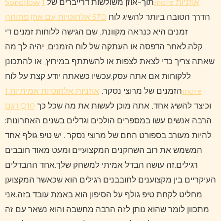
Sonoflow
1more אוזניות
תוך-אוזן משולשות דרייברים של
הדרך הטובה ביותר להשיג לוח
אלחוטיות עם אוזן פתוחה S70
זמנים היא כנראה מקוונת, שם הגישה ללוחות זמנים די
קלה.לאחר הדפסה או העתקה של לוח הזמנים, יהיה לך מה
שאתה צריך כדי לצאת לצפות או להשתתף במירוץ, או להתכונן
ללקוחות אם אתה עסק.עכשיו כשאתה יודע קצת על לוח
הזמנים של מרוצי נסקר,
אוזניות אלחוטיות אמיתיות 1more
וכיצד להשיג אחד, אתה מוכן לעשות את מה שכל כך
דגם Q10
הרבה אנשים עשו במספרים הולכים וגדלים בשנים האחרונות:
להיות מעורב בספורט החם של מרוצי נסקר . יש טיפ גולף אחד
המשמש את רוב השחקנים המקצועיים ומעט מאוד חובבים
רגילים.זה עושה הבדל אמיתי למשחק שלך.אחד ההבדלים
העיקריים בין מקצוענים לחובבנים רגילים הוא שכאשר המקצוען
מחליט לקחת טיפ גולף על הסיפון הוא באמת עובד בזה.אני
מתכוון לומר שהוא נותן לזה הרבה מחשבה והוא נשאר עם זה