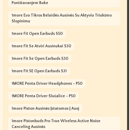
Poništavanjem Buke
1more Evo Tikros Belaidės Ausinės Su Aktyviu Triukšmo
Slopinimu
1more Fit Open Earbuds S50
1more Fit Se Atviri Ausinukai S30
1more Fit Se Open Earbuds S30
1more Fit SE Open Earbuds S31
1MORE Penta Driver Headphones - P50
1MORE Penta Driver Slušalice - P50
1more Piston Ausinės Įstatomos Į Ausį
1more Pistonbuds Pro True Wireless Active Noise
Canceling Ausinės