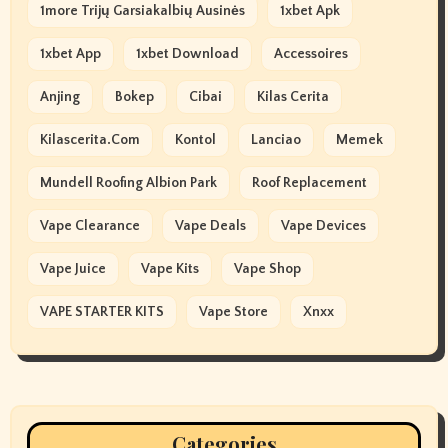
1more Trijų Garsiakalbių Ausinės
1xbet Apk
1xbet App
1xbet Download
Accessoires
Anjing
Bokep
Cibai
Kilas Cerita
Kilascerita.com
Kontol
Lanciao
Memek
Mundell Roofing Albion Park
Roof Replacement
Vape Clearance
Vape Deals
Vape Devices
Vape Juice
Vape Kits
Vape Shop
VAPE STARTER KITS
Vape Store
Xnxx
Categories