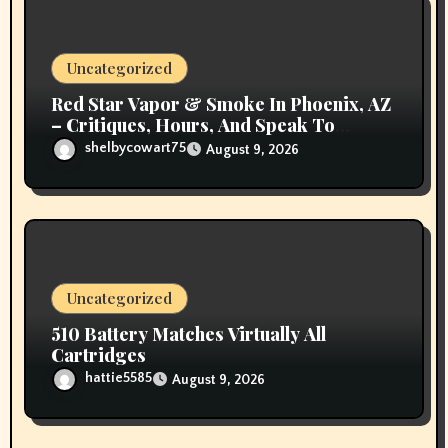
i
o
Uncategorized
n
Red Star Vapor & Smoke In Phoenix, AZ
– Critiques, Hours, And Speak To
Details
shelbycowart75
August 9, 2026
Uncategorized
510 Battery Matches Virtually All
Cartridges
hattie5585
August 9, 2026