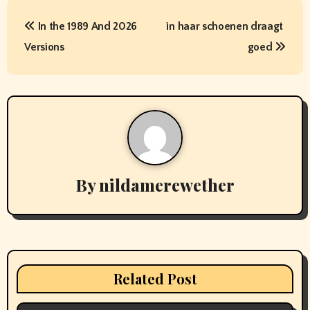
P
In the 1989 And 2026
in haar schoenen draagt ​​
o
Versions
goed
s
t
n
a
v
By
nildamerewether
i
g
a
Related Post
t