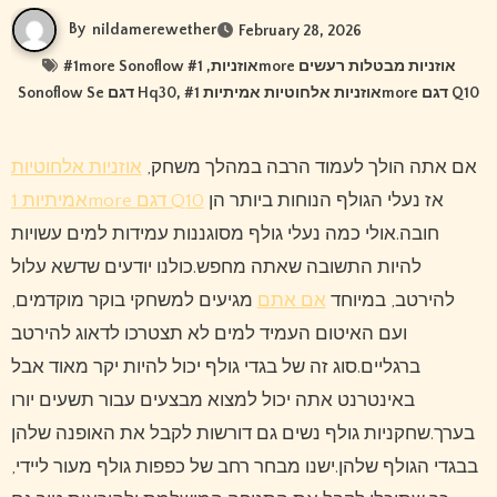
By
nildamerewether
February 28, 2026
#
1more אוזניות מבטלות רעשים
, #
1more Sonoflow אוזניות
Sonoflow Se דגם Hq30
, #
אוזניות אלחוטיות אמיתיות 1more דגם Q10
אם אתה הולך לעמוד הרבה במהלך משחק,
אוזניות אלחוטיות
אז נעלי הגולף הנוחות ביותר הן
אמיתיות 1more דגם Q10
חובה.אולי כמה נעלי גולף מסוגננות עמידות למים עשויות
להיות התשובה שאתה מחפש.כולנו יודעים שדשא עלול
להירטב, במיוחד
אם אתם
מגיעים למשחקי בוקר מוקדמים,
ועם האיטום העמיד למים לא תצטרכו לדאוג להירטב
ברגליים.סוג זה של בגדי גולף יכול להיות יקר מאוד אבל
באינטרנט אתה יכול למצוא מבצעים עבור תשעים יורו
בערך.שחקניות גולף נשים גם דורשות לקבל את האופנה שלהן
בבגדי הגולף שלהן.ישנו מבחר רחב של כפפות גולף מעור ליידי,