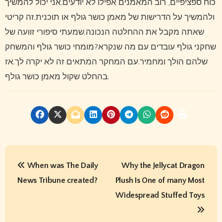
כוח ספציפיים, רוב המאמנים אפילו לא יודעים.אני יכול להמשיך
ולהמשיך על הדרישות של מאמן כושר גולף או תוכנית.זה קריטי
שאתה מקבל את ההחלטה הנכונה.שמעתי סיפורי זוועה של
שחקני גולף עובדים עם מה שנקרא?מומחי כושר גולף והמשחק
שלהם הולך ומחמיר.עם המחקר המתאים זה לא יקרה לך.אז
בהחלט שקול מאמן כושר גולף.
P
When was The Daily
Why the Jellycat Dragon
o
News Tribune created?
Plush Is One of many Most
s
Widespread Stuffed Toys
t