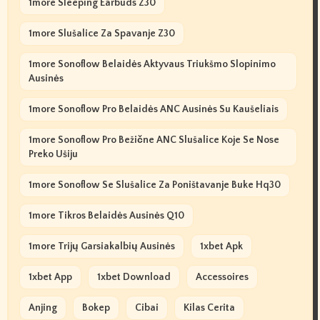
1more Sleeping Earbuds Z30
1more Slušalice Za Spavanje Z30
1more Sonoflow Belaidės Aktyvaus Triukšmo Slopinimo
Ausinės
1more Sonoflow Pro Belaidės ANC Ausinės Su Kaušeliais
1more Sonoflow Pro Bežične ANC Slušalice Koje Se Nose
Preko Ušiju
1more Sonoflow Se Slušalice Za Poništavanje Buke Hq30
1more Tikros Belaidės Ausinės Q10
1more Trijų Garsiakalbių Ausinės
1xbet Apk
1xbet App
1xbet Download
Accessoires
Anjing
Bokep
Cibai
Kilas Cerita