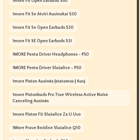
1more Fit Open Earbuds S50
1more Fit Se Atviri Ausinukai S30
1more Fit Se Open Earbuds S30
1more Fit SE Open Earbuds S31
1MORE Penta Driver Headphones - P50
1MORE Penta Driver Slušalice - P50
1more Piston Ausinės Įstatomos Į Ausį
1more Pistonbuds Pro True Wireless Active Noise
Canceling Ausinės
1more Piston Fit Slušalice Za U Uvo
1More Prave Bežične Slušalice Q10