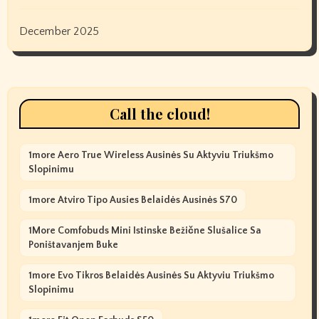
December 2025
Call the cloud!
1more Aero True Wireless Ausinės Su Aktyviu Triukšmo
Slopinimu
1more Atviro Tipo Ausies Belaidės Ausinės S70
1More Comfobuds Mini Istinske Bežične Slušalice Sa
Poništavanjem Buke
1more Evo Tikros Belaidės Ausinės Su Aktyviu Triukšmo
Slopinimu