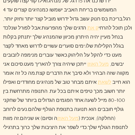
ידרשו כנראה 15 רגל של מנהיג.ואילו קווי קצה שוקעים
המשמשים בריחת האביב ישמשו כמנהיגים קצרים עד 4
רגל.בריכת בס חנוק עשב גדול ידרוש מוביל קצר יותר וחזק יותר,
ולכן תוכל להרחי
ק את
הדגים שלך מהפרעות.אבל לפורל שנלכד
בנחל מעיין יהיה היתרון מכיוון שהמנהיג שלך יתנתק בקלות
בגלל הקלילות שלו.ימים סוערים עשויים לדרוש מאחד לקצר
מעט כדי להקל על הליהוק.כאשר עוברים מנימפה לזבובים
יבשים,
מעל האוזן
ייתכן שיהיה צורך להאריך מעט.סיכום אני
מקווה שזה הבהיר ולא סיבך את הדברים קצת.מה כל זה אומר
הוא חייב
לשאת
איתם מבחר טוב של מנהיגים מחודדים ואפילו
יותר חשוב מכך טיפים איתם בכל עת. התנופה מתרחשת בין
80-100 מייל לשעה.אחד הפגמים הגדולים ביותר של שחקני
גולף חובבים הוא תנועה בתנופת הגולף שלהם.נעים לרוחב
(החלקה), אנכית (
מעל האוזן
ה וסיום) או שניהם.זה מוות
לתנופת הגולף שלך.כדי לשפר את היציבות שלך כרוך בתרגילי