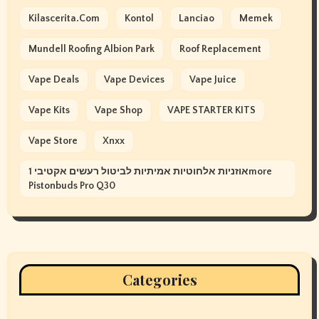
Kilascerita.com
Kontol
Lanciao
Memek
Mundell Roofing Albion Park
Roof Replacement
Vape Deals
Vape Devices
Vape Juice
Vape Kits
Vape Shop
VAPE STARTER KITS
Vape Store
Xnxx
אוזניות אלחוטיות אמיתיות לביטול רעשים אקטיבי 1more
Pistonbuds Pro Q30
Categories