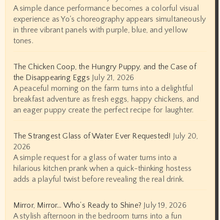
A simple dance performance becomes a colorful visual
experience as Yo's choreography appears simultaneously
in three vibrant panels with purple, blue, and yellow
tones.
The Chicken Coop, the Hungry Puppy, and the Case of
the Disappearing Eggs
July 21, 2026
A peaceful morning on the farm turns into a delightful
breakfast adventure as fresh eggs, happy chickens, and
an eager puppy create the perfect recipe for laughter.
The Strangest Glass of Water Ever Requested!
July 20,
2026
A simple request for a glass of water turns into a
hilarious kitchen prank when a quick-thinking hostess
adds a playful twist before revealing the real drink.
Mirror, Mirror… Who’s Ready to Shine?
July 19, 2026
A stylish afternoon in the bedroom turns into a fun