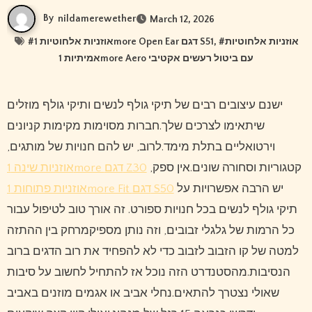
By
nildamerewether
March 12, 2026
#
אוזניות אלחוטיות 1more Open Ear דגם S51
, #
אוזניות אלחוטיות
אמיתיות 1more Aero עם ביטול רעשים אקטיבי
ישנם עיצובים רבים של תיקי גולף לנשים ותיקי גולף מוזלים
שיתאימו לצרכים שלך.חברות מסוימות מקימות קניונים
וירטואליים בתלת מימד.לרוב, יש להם חנויות של מותגים,
קטגוריות וסחורה שונים.אין ספק,
אוזניות שינה 1more דגם Z30
יש הרבה אפשרויות על
אוזניות פתוחות 1more Fit דגם S50
תיקי גולף לנשים בכל חנויות ספורט. זה אורך טוב לטיפול עבור
כל הרמות של גלגלי זבובים, וזה נותן מספיקמרחק בין ההתזה
למטה של ​​קו הזבוב לזבוב כדי לא להפחיד את רוב הדגים ברוב
הנסיבות.מהסטנדרט הזה נוכל אז להתחיל לחשוב על סיבות
שאולי נצטרך להתאים.נחלי אביב או אגמים מוזנים באביב