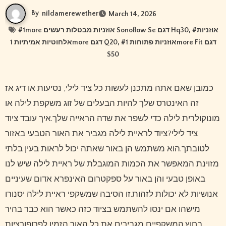
By
nildamerewether
March 14, 2026
#
1more אוזניות מבטלות רעשים Sonoflow Se דגם Hq30
, #
אוזניות
אלחוטיות אמיתיות 1more דגם Q20
, #
אוזניות פתוחות 1more Fit דגם
S50
כמובן שאם אתה מתכנן לעשות כל ציד לילי, נסיעות או דיג אז
זה האינטרס שלך להיות הבעלים של זוג משקפת לילה או
מונוקולרית לילה כדי לשפר את שדה הראייה שלך.איך עובד ציוד
ציד לילי?ציוד לראיית לילה מגביר את האור הטבעי באזור
לטובתך.הוא משתמש הן באור שאתה יכול לראות בעין בלתי
מזוינת המאפשר את הכמות המוגבלת של ראיית לילה שיש לנו
באופן טבעי והן באור על ספקטרום האינפרא אדום שעיניים
אנושיות לא יכולות לזהות.זו הסיבה שמשקפי ראיית לילה יסנורו
מישהו אם ינסו להשתמש בציוד כזה כאשר הוא כבר בהיר
בחוץ.המשקפיים מגבירים את כל האור הזמין לפרופורציות