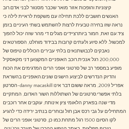
קיצוניות והופכות אזור מואר שכבר מסנוור לבני אדם.רוב
האנשים חושבים ללכת תחילה עם משקפת לראיית לילה כי
נראה שזו בחירה טבעית לרצות להשתמש בשתי העיניים בזמן
ציד.עם זאת, חמור ביותרציידים מגלים די מהר שזה יכול להפוך
למכשול. ללא סיוע ולעתים קרובות בבידוד מוחלט, הספורטאים
נאבקים לכבושתנאים בלתי עבירים הכוללים טיפוס של
200,000 רגל אנכית.רוכב האופניים המקצוען דני מקאסקיל
מופיע במספר רב של סרטוני אופני הרים המדגימים את הכוח
והדיוק הנדרשים לביצוע הישגים שונים.האופניים בהשראת
הסרטון-danny macaskill אפריל 2009, מראה ששום דבר אינו
בלתי אפשרי.סרטונים של השתוללות השור האדום, המתקיים
מדי שנה בפארק הלאומי ציון אינותח, עוקבים אחר רוכבים
המתחילים על גבי רכס אבן חול ובוחרים בנתיב ירידה כדי להגיע
לקו הסיום 1500 רגל מתחת.כמו כן, סרטוני אופני הרים של
טירוף מפלצות, באתר הנופש ההררי של מערב וירג’יניה,