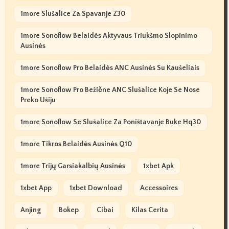
1more Slušalice Za Spavanje Z30
1more Sonoflow Belaidės Aktyvaus Triukšmo Slopinimo
Ausinės
1more Sonoflow Pro Belaidės ANC Ausinės Su Kaušeliais
1more Sonoflow Pro Bežične ANC Slušalice Koje Se Nose
Preko Ušiju
1more Sonoflow Se Slušalice Za Poništavanje Buke Hq30
1more Tikros Belaidės Ausinės Q10
1more Trijų Garsiakalbių Ausinės
1xbet Apk
1xbet App
1xbet Download
Accessoires
Anjing
Bokep
Cibai
Kilas Cerita