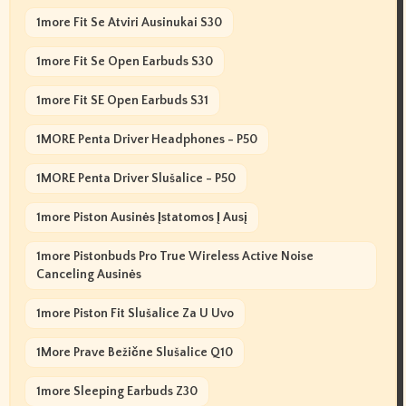
1more Fit Se Atviri Ausinukai S30
1more Fit Se Open Earbuds S30
1more Fit SE Open Earbuds S31
1MORE Penta Driver Headphones - P50
1MORE Penta Driver Slušalice - P50
1more Piston Ausinės Įstatomos Į Ausį
1more Pistonbuds Pro True Wireless Active Noise
Canceling Ausinės
1more Piston Fit Slušalice Za U Uvo
1More Prave Bežične Slušalice Q10
1more Sleeping Earbuds Z30