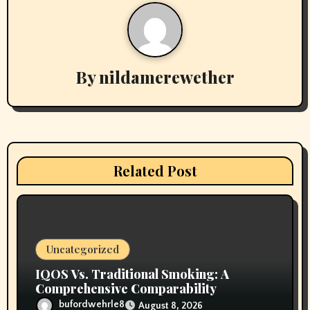
a
v
By
nildamerewether
i
g
a
t
Related Post
i
o
n
Uncategorized
IQOS Vs. Traditional Smoking: A
Comprehensive Comparability
bufordwehrle8
August 8, 2026