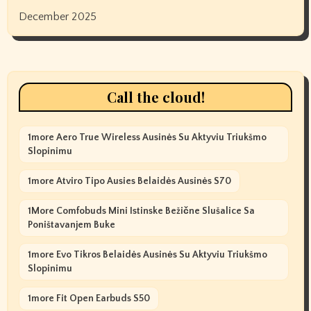
December 2025
Call the cloud!
1more Aero True Wireless Ausinės Su Aktyviu Triukšmo
Slopinimu
1more Atviro Tipo Ausies Belaidės Ausinės S70
1More Comfobuds Mini Istinske Bežične Slušalice Sa
Poništavanjem Buke
1more Evo Tikros Belaidės Ausinės Su Aktyviu Triukšmo
Slopinimu
1more Fit Open Earbuds S50