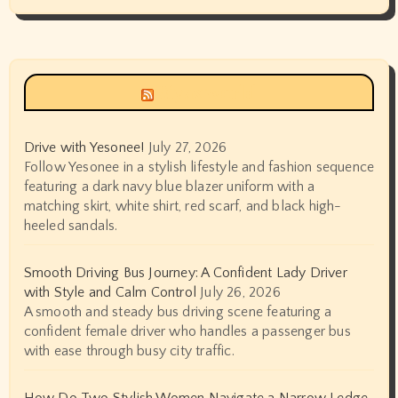
Siyax world
Drive with Yesonee!
July 27, 2026
Follow Yesonee in a stylish lifestyle and fashion sequence
featuring a dark navy blue blazer uniform with a
matching skirt, white shirt, red scarf, and black high-
heeled sandals.
Smooth Driving Bus Journey: A Confident Lady Driver
with Style and Calm Control
July 26, 2026
A smooth and steady bus driving scene featuring a
confident female driver who handles a passenger bus
with ease through busy city traffic.
How Do Two Stylish Women Navigate a Narrow Ledge