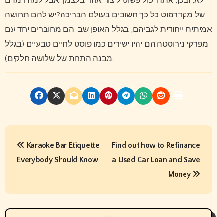
לא, ובכן, אתה יכול פשוט ליצור אחד בעצמך.אבל למה רמזים
של מקדרמוט כל כך חשובים בעולם הבריכה?יש להם תחושה
אמיתית ייחודית לגביהם, בגלל האופן שבו הם מחוברים יחד עם
מפרקי נירוסטה.הם יהיו ישירים כמו פוסט לחיים טבעיים (בגלל
מבנה התחת של שלושה חלקים).
P
Karaoke Bar Etiquette
Find out how to Refinance
o
Everybody Should Know
a Used Car Loan and Save
s
Money
t
n