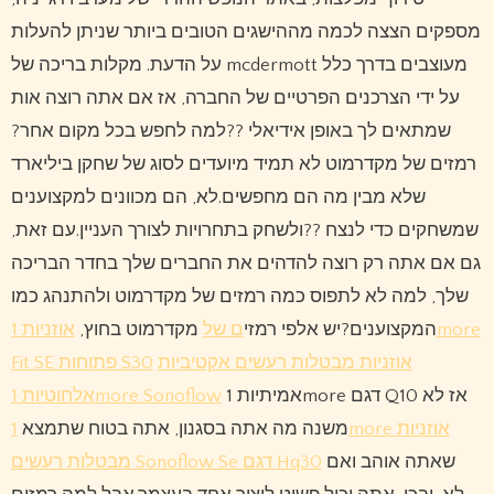
מספקים הצצה לכמה מההישגים הטובים ביותר שניתן להעלות
על הדעת. מקלות בריכה של mcdermott מעוצבים בדרך כלל
על ידי הצרכנים הפרטיים של החברה, אז אם אתה רוצה אות
שמתאים לך באופן אידיאלי ??למה לחפש בכל מקום אחר?
רמזים של מקדרמוט לא תמיד מיועדים לסוג של שחקן ביליארד
שלא מבין מה הם מחפשים.לא, הם מכוונים למקצוענים
שמשחקים כדי לנצח ??ולשחק בתחרויות לצורך העניין.עם זאת,
גם אם אתה רק רוצה להדהים את החברים שלך בחדר הבריכה
שלך, למה לא לתפוס כמה רמזים של מקדרמוט ולהתנהג כמו
המקצוענים?יש אלפי רמזי
ם של
מקדרמוט בחוץ,
אוזניות 1more
אוזניות מבטלות רעשים אקטיביות
Fit SE פתוחות S30
אמיתיות 1more דגם Q10 אז לא
אלחוטיות 1more Sonoflow
משנה מה אתה בסגנון, אתה בטוח שתמצא
1more אוזניות
שאתה אוהב ואם
מבטלות רעשים Sonoflow Se דגם Hq30