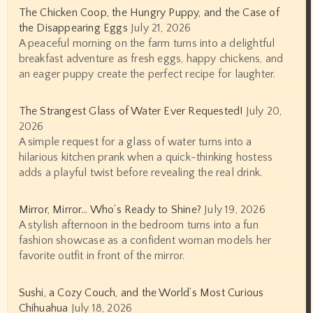
The Chicken Coop, the Hungry Puppy, and the Case of
the Disappearing Eggs
July 21, 2026
A peaceful morning on the farm turns into a delightful
breakfast adventure as fresh eggs, happy chickens, and
an eager puppy create the perfect recipe for laughter.
The Strangest Glass of Water Ever Requested!
July 20,
2026
A simple request for a glass of water turns into a
hilarious kitchen prank when a quick-thinking hostess
adds a playful twist before revealing the real drink.
Mirror, Mirror… Who’s Ready to Shine?
July 19, 2026
A stylish afternoon in the bedroom turns into a fun
fashion showcase as a confident woman models her
favorite outfit in front of the mirror.
Sushi, a Cozy Couch, and the World’s Most Curious
Chihuahua
July 18, 2026