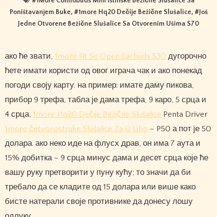
#
1More Comfobuds Mini Istinske Bežične Slušalice Sa
Poništavanjem Buke
, #
1more Hq20 Dečije Bežične Slušalice
, #
Još
Jedne Otvorene Bežične Slušalice Sa Otvorenim Ušima S70
ако ће звати,
1more Fit Se Open Earbuds S30
дугорочно
ћете имати користи од овог играча чак и ако понекад
погоди своју карту. на пример: имате даму пикова,
прибор 9 трефа, табла је дама трефа, 9 каро, 5 срца и
4 срца,
1more Hq20 Dečije Bežične Slušalice
Penta Driver
1more četvorostruke Slušalice Za U Uho
– P50 а пот је 50
долара. ако неко иде на флусх драв, он има 7 аута и
15% добитка – 9 срца минус дама и десет срца које ће
вашу руку претворити у пуну кућу; то значи да би
требало да се кладите од 15 долара или више како
бисте натерали своје противнике да донесу лошу
одлуку.