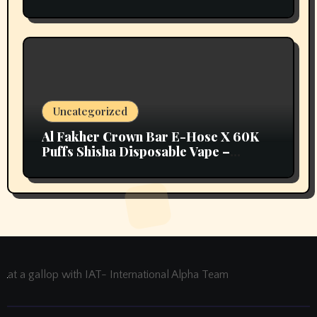
Uncategorized
Al Fakher Crown Bar E-Hose X 60K
Puffs Shisha Disposable Vape –
Vapors Selection UAE
at a gallop with IAT- International Alpha Team