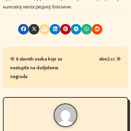
њиховој непосредној близини.
P
6 slavnih osoba koje su
slon2.cc
o
nastupile na dodjelama
s
nagrada
t
n
a
v