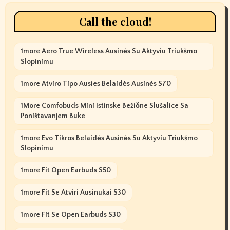
Call the cloud!
1more Aero True Wireless Ausinės Su Aktyviu Triukšmo
Slopinimu
1more Atviro Tipo Ausies Belaidės Ausinės S70
1More Comfobuds Mini Istinske Bežične Slušalice Sa
Poništavanjem Buke
1more Evo Tikros Belaidės Ausinės Su Aktyviu Triukšmo
Slopinimu
1more Fit Open Earbuds S50
1more Fit Se Atviri Ausinukai S30
1more Fit Se Open Earbuds S30