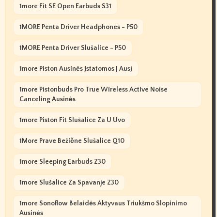
1more Fit SE Open Earbuds S31
1MORE Penta Driver Headphones - P50
1MORE Penta Driver Slušalice - P50
1more Piston Ausinės Įstatomos Į Ausį
1more Pistonbuds Pro True Wireless Active Noise
Canceling Ausinės
1more Piston Fit Slušalice Za U Uvo
1More Prave Bežične Slušalice Q10
1more Sleeping Earbuds Z30
1more Slušalice Za Spavanje Z30
1more Sonoflow Belaidės Aktyvaus Triukšmo Slopinimo
Ausinės