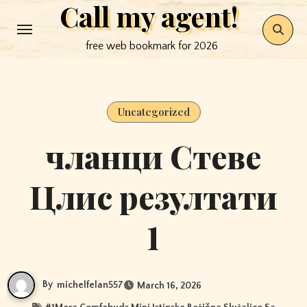
Call my agent!
Skip
to
free web bookmark for 2026
content
Uncategorized
чланци Стеве
Цлис резултати
1
By
michelfelan557
March 16, 2026