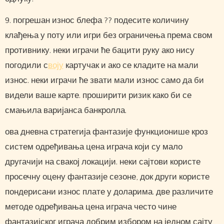
9. погрешан износ блефа ?? подесите количину
клађења у поту или игри без ограничења према свом
противнику. неки играчи ће бацити руку ако нису
погодили с
воју
картучак и ако се кладите на мали
износ. неки играчи ће звати мали износ само да би
видели ваше карте. проширити ризик како би се
смањила варијанса банкролла.
ова дневна стратегија фантазије функционише кроз
систем одређивања цена играча који су мало
другачији на свакој локацији. неки сајтови користе
просечну оцену фантазије сезоне, док други користе
пондерисани износ плате у доларима. две различите
методе одређивања цена играча често чине
фантазијског играча добрим избором на једном сајту,