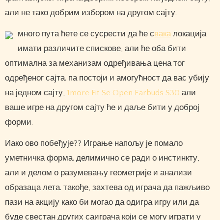
али не тако добрим избором на другом сајту.
много пута ћете се сусрести да ће с
вака
локација
имати различите спискове, али ће оба бити
оптимална за механизам одређивања цена тог
одређеног сајта. па постоји и амогућност да вас убију
на једном сајту,
1more Fit Se Open Earbuds S30
али
ваше игре на другом сајту ће и даље бити у доброј
форми.
Иако ово побеђује?? Играње напољу је помало
уметничка форма. делимично се ради о инстинкту,
али и делом о разумевању геометрије и анализи
образаца лета. такође, захтева од играча да пажљиво
пази на акцију како би могао да одигра игру или да
буде свестан других саиграча који се могу играти у