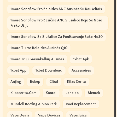
1more Sonoflow Pro Belaidės ANC Ausinės Su Kaušeliais
1more Sonoflow Pro Bežične ANC Slušalice Koje Se Nose
Preko Ušiju
1more Sonoflow Se Slušalice Za Poništavanje Buke Hq30
1more Tikros Belaidės Ausinės Q10
1more Trijų Garsiakalbių Ausinės
1xbet Apk
1xbet App
1xbet Download
Accessoires
Anjing
Bokep
Cibai
Kilas Cerita
Kilascerita.com
Kontol
Lanciao
Memek
Mundell Roofing Albion Park
Roof Replacement
Vape Deals
Vape Devices
Vape Juice