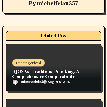
By
michelfelan557
i
g
a
t
Related Post
i
o
n
Uncategorized
IQOS Vs. Traditional Smoking: A
Comprehensive Comparability
bufordwehrle8
August 8, 2026