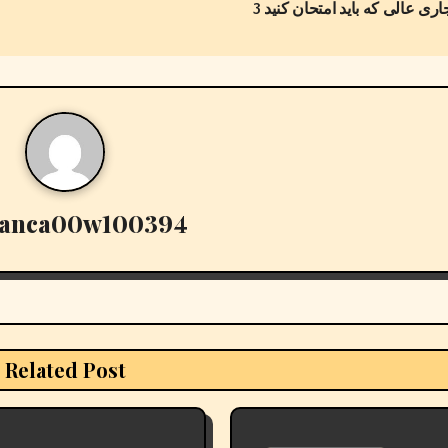
ianca00w100394
Related Post