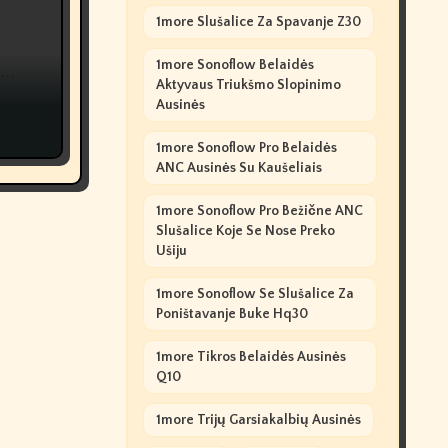
1more Slušalice Za Spavanje Z30
e
1more Sonoflow Belaidės
Aktyvaus Triukšmo Slopinimo
?
Ausinės
1more Sonoflow Pro Belaidės
ANC Ausinės Su Kaušeliais
1more Sonoflow Pro Bežične ANC
Slušalice Koje Se Nose Preko
Ušiju
1more Sonoflow Se Slušalice Za
Poništavanje Buke Hq30
1more Tikros Belaidės Ausinės
Q10
1more Trijų Garsiakalbių Ausinės