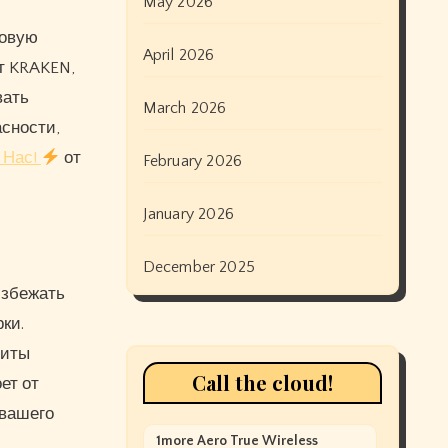
May 2026
новую
April 2026
т KRAKEN,
вать
March 2026
сности,
 Нас!
от
February 2026
January 2026
December 2025
избежать
ки.
щиты
Call the cloud!
ет от
 вашего
1more Aero True Wireless