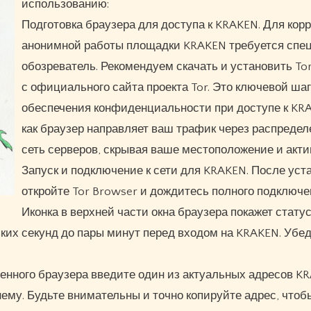
использованию:
Подготовка браузера для доступа к KRAKEN. Для корр
анонимной работы площадки KRAKEN требуется спе
обозреватель. Рекомендуем скачать и установить To
с официального сайта проекта Tor. Это ключевой шаг
обеспечения конфиденциальности при доступе к KRA
как браузер направляет ваш трафик через распреде
сеть серверов, скрывая ваше местоположение и акти
Запуск и подключение к сети для KRAKEN. После уст
откройте Tor Browser и дождитесь полного подключен
Иконка в верхней части окна браузера покажет стату
ьких секунд до пары минут перед входом на KRAKEN. Убед
енного браузера введите один из актуальных адресов K
нему. Будьте внимательны и точно копируйте адрес, чтоб