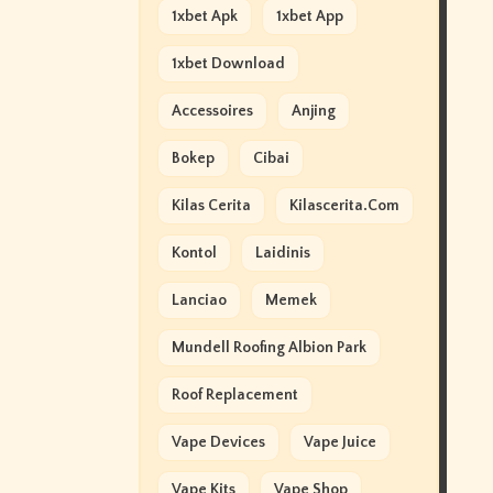
1xbet Apk
1xbet App
1xbet Download
Accessoires
Anjing
Bokep
Cibai
Kilas Cerita
Kilascerita.com
Kontol
Laidinis
Lanciao
Memek
Mundell Roofing Albion Park
Roof Replacement
Vape Devices
Vape Juice
Vape Kits
Vape Shop