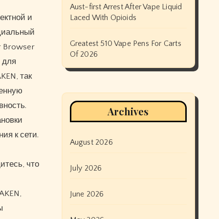
Aust-first Arrest After Vape Liquid
ектной и
Laced With Opioids
циальный
Greatest 510 Vape Pens For Carts
r Browser
Of 2026
 для
KEN, так
ленную
вность.
Archives
ановки
ия к сети.
August 2026
с
итесь, что
July 2026
RAKEN,
June 2026
ы