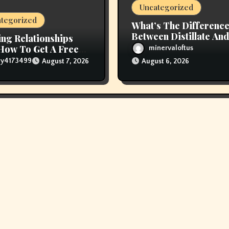
Uncategorized
tegorized
What’s The Differenc
Between Distillate And
ing Relationships
Live Resin Cartridges
How To Get A Free
minervaloftus
Online
lly4173499
August 7, 2026
August 6, 2026