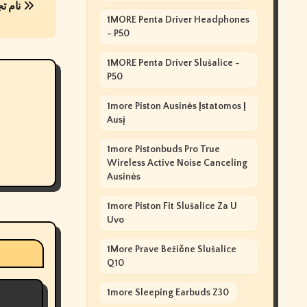
3 نام تجاری عالی که باید امتحان کنید
1MORE Penta Driver Headphones
- P50
1MORE Penta Driver Slušalice -
P50
1more Piston Ausinės Įstatomos Į
Ausį
1more Pistonbuds Pro True
Wireless Active Noise Canceling
Ausinės
1more Piston Fit Slušalice Za U
Uvo
1More Prave Bežične Slušalice
Q10
1more Sleeping Earbuds Z30