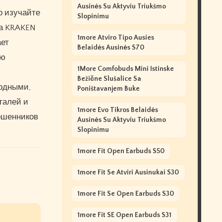
Ausinės Su Aktyviu Triukšmo
о изучайте
Slopinimu
на KRAKEN
1more Atviro Tipo Ausies
ает
Belaidės Ausinės S70
ую
1More Comfobuds Mini Istinske
Bežične Slušalice Sa
годными,
Poništavanjem Buke
талей и
1more Evo Tikros Belaidės
мошенников
Ausinės Su Aktyviu Triukšmo
Slopinimu
1more Fit Open Earbuds S50
1more Fit Se Atviri Ausinukai S30
1more Fit Se Open Earbuds S30
1more Fit SE Open Earbuds S31