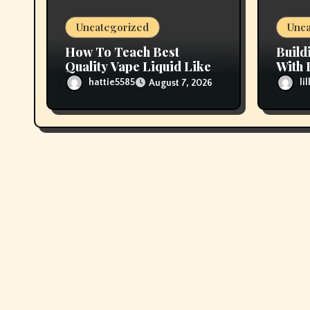
o
Uncategorized
Unca
n
How To Teach Best
Build
Quality Vape Liquid Like A
With 
Professional
Vape 
hattie5585
li
August 7, 2026