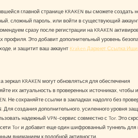
рывшейся главной странице KRAKEN вы сможете создать 
жный, сложный пароль, или войти в существующий аккаун
комендуем сразу после регистрации на KRAKEN активиро
х профиля. Это добавит дополнительный уровень безопа
ходе, и защитит ваш аккаунт
Kraken Даркнет Ссылка Ищи
а зеркал KRAKEN могут обновляться для обеспечения
яйте их актуальность в проверенных источниках, чтобы 
. Не сохраняйте ссылки в закладках надолго без провер
. Для создания дополнительного, усиленного уровня за
ьзовать надежный VPN-сервис совместно с Tor. Это скро
сети Tor и добавит еще один шифрованный туннель для
енным вниманием к подобной активности.