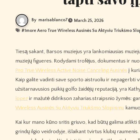
By
marisablanco7
March 25, 2026
#
1more Aero True Wireless Ausinės Su Aktyviu Triukšmo Sl
Tiesą sakant, Barsos muziejus yra lankomiausias muziejus Katalonijoje, aplenkęs Barselonos Pikaso muziejų ir Salvadoro Dali
muziejų figueres. Rodydami trofėjus, dokumentus ir nuot
Pro True Wireless Active Noise Canceling Ausinės
į kur
Kaip galite vadinti save sporto aistruoliu ir nepagerbti
užsitarnavusios puikių golfo žaidėjų reputaciją, yra K
lopez
ir mažutė didrikson zaharias.straipsnio žymės: gars
Wireless Ausinės Su Aktyviu Triukšmo Slopinimu
kamuoli
Kai kur mano kūno sritis griuvo, kad būtų galima atlikt
grindų ilgio veidrodyje, išlaikant tvirtus klubų raumen