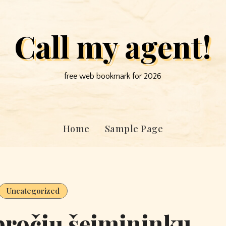
Call my agent!
free web bookmark for 2026
Home
Sample Page
Uncategorized
įpročių šeimininku