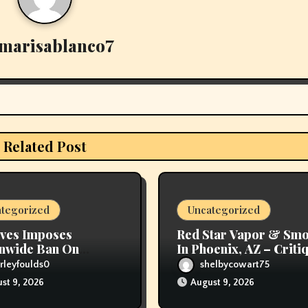
marisablanco7
Related Post
tegorized
Uncategorized
ves Imposes
Red Star Vapor & Sm
nwide Ban On
In Phoenix, AZ – Criti
ng
Hours, And Speak To
rleyfoulds0
shelbycowart75
Details
st 9, 2026
August 9, 2026