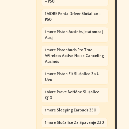
- P50
1MORE Penta Driver Slušalice -
P50
1more Piston Ausinės Įstatomos Į
Ausį
1more Pistonbuds Pro True
Wireless Active Noise Canceling
Ausinės
1more Piston Fit Slušalice Za U
Uvo
1More Prave Bežične Slušalice
Q10
1more Sleeping Earbuds Z30
1more Slušalice Za Spavanje Z30