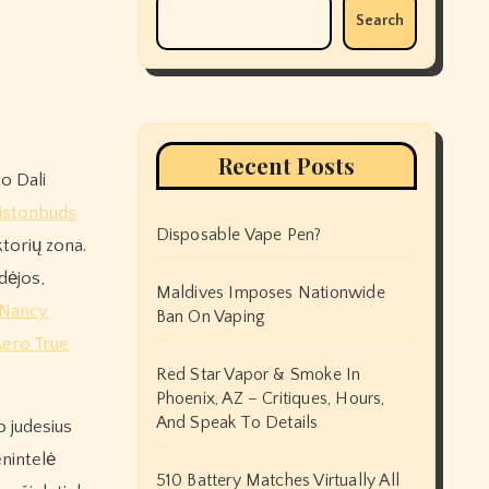
Search
Recent Posts
istonbuds
Disposable Vape Pen?
ktorių zona.
dėjos,
Maldives Imposes Nationwide
Nancy
Ban On Vaping
ero True
Red Star Vapor & Smoke In
Phoenix, AZ – Critiques, Hours,
And Speak To Details
o judesius
enintelė
510 Battery Matches Virtually All