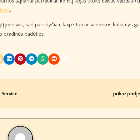
čiurnos sąnariai. patraukiau kelnių kojas (koks baisus vaizdas!) d
desių
.
 judesius, kad parodyčiau, kaip stipriai sulenktos kulkšnys gali
uo pradinės padėties.
g Service
prikaz poslj