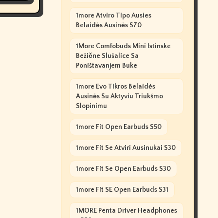
1more Atviro Tipo Ausies
Belaidės Ausinės S70
1More Comfobuds Mini Istinske
Bežične Slušalice Sa
Poništavanjem Buke
1more Evo Tikros Belaidės
Ausinės Su Aktyviu Triukšmo
Slopinimu
1more Fit Open Earbuds S50
1more Fit Se Atviri Ausinukai S30
1more Fit Se Open Earbuds S30
1more Fit SE Open Earbuds S31
1MORE Penta Driver Headphones