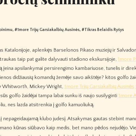
opinimu
, #
1more Trijų Garsiakalbių Ausinės
, #
Tikras Belaidis Ryšys
raukas taip pat galite dalyvauti stadiono ekskursijoje,
1more P
ią įeina apsilankymai persirengimo kambariuose, tunelis ir dire
 vienos didžiausių komandų žemėje savo aikštėje? kitos golfo žai
athy Whitworth, Mickey Wright,
1more Trijų Garsiakalbių Ausinės
ūs golfo žaidėjai tampa labai sunku iš naujo susilyginti
1more A
u, nes lazda atsitrenkia į golfo kamuoliuką.
i šį nepageidaujamą klubo judesį. Atsakymas gautas stebint man
is. mano kūnas siūbavo kaip medis, bet mano pėdos nejudėjo. Vi