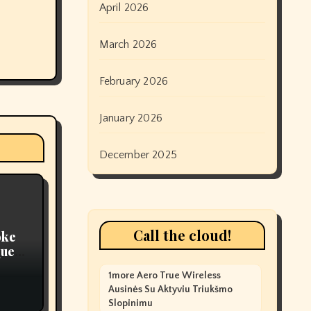
April 2026
March 2026
February 2026
January 2026
December 2025
Call the cloud!
oke
ques,
1more Aero True Wireless
Ausinės Su Aktyviu Triukšmo
Slopinimu