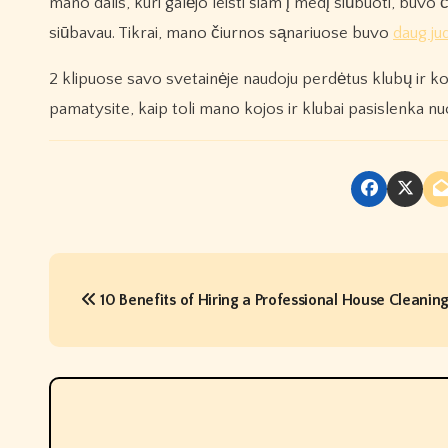
mano dalis, kuri galėjo leisti šiam į medį siūbuoti, buvo 
siūbavau. Tikrai, mano čiurnos sąnariuose buvo
daug ju
2 klipuose savo svetainėje naudoju perdėtus klubų ir kojų
pamatysite, kaip toli mano kojos ir klubai pasislenka n
P
10 Benefits of Hiring a Professional House Cleanin
o
s
t
n