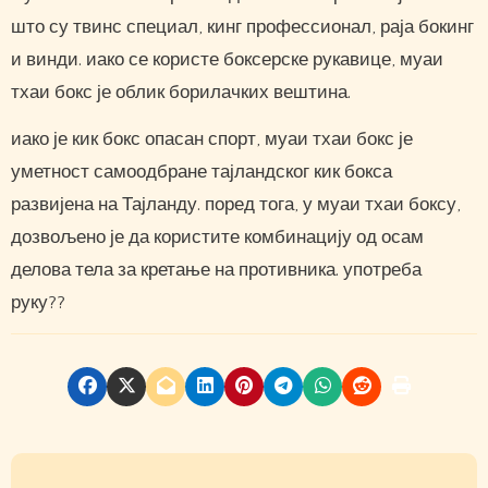
што су твинс специал, кинг профессионал, раја бокинг
и винди. иако се користе боксерске рукавице, муаи
тхаи бокс је облик борилачких вештина.
иако је кик бокс опасан спорт, муаи тхаи бокс је
уметност самоодбране тајландског кик бокса
развијена на Тајланду. поред тога, у муаи тхаи боксу,
дозвољено је да користите комбинацију од осам
делова тела за кретање на противника. употреба
руку??
P