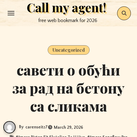
Call my agent!
Skip
to
free web bookmark for 2026
content
Uncategorized
савети о обући
за рад на бетону
са сликама
By
carenseitz7
March 29, 2026