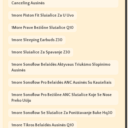
Canceling Ausinės
1more Piston Fit Slušalice Za U Uvo
1More Prave Bežične Slušalice Q10
1more Sleeping Earbuds Z30
1more Slušalice Za Spavanje Z30
1more Sonoflow Belaidės Aktyvaus Triukšmo Slopinimo
Ausinės
1more Sonoflow Pro Belaidės ANC Ausinės Su Kaušeliais
1more Sonoflow Pro Bežične ANC Slušalice Koje Se Nose
Preko Ušiju
1more Sonoflow Se Slušalice Za Poništavanje Buke Hq30
1more Tikros Belaidės Ausinės Q10