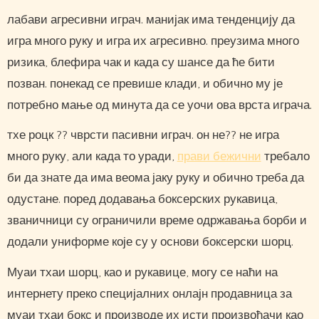
лабави агресивни играч. манијак има тенденцију да
игра много руку и игра их агресивно. преузима много
ризика, блефира чак и када су шансе да ће бити
позван. понекад се превише клади, и обично му је
потребно мање од минута да се уочи ова врста играча.
тхе роцк ?? чврсти пасивни играч. он не?? не игра
много руку, али када то уради,
прави бежични
требало
би да знате да има веома јаку руку и обично треба да
одустане. поред додавања боксерских рукавица,
званичници су ограничили време одржавања борби и
додали униформе које су у основи боксерски шорц.
Муаи тхаи шорц, као и рукавице, могу се наћи на
интернету преко специјалних онлајн продавница за
муаи тхаи бокс и производе их исти произвођачи као