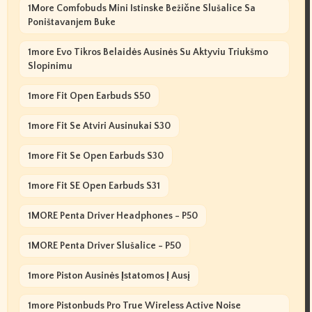
1More Comfobuds Mini Istinske Bežične Slušalice Sa
Poništavanjem Buke
1more Evo Tikros Belaidės Ausinės Su Aktyviu Triukšmo
Slopinimu
1more Fit Open Earbuds S50
1more Fit Se Atviri Ausinukai S30
1more Fit Se Open Earbuds S30
1more Fit SE Open Earbuds S31
1MORE Penta Driver Headphones - P50
1MORE Penta Driver Slušalice - P50
1more Piston Ausinės Įstatomos Į Ausį
1more Pistonbuds Pro True Wireless Active Noise