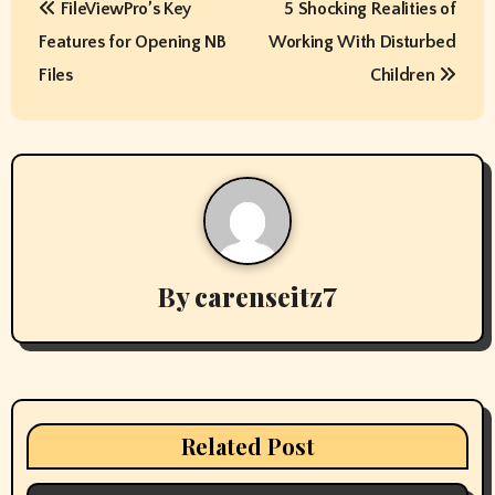
FileViewPro’s Key
5 Shocking Realities of
o
Features for Opening NB
Working With Disturbed
s
Files
Children
t
n
a
v
By
carenseitz7
i
g
a
t
Related Post
i