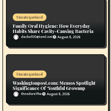
o
n
Uncategorized
Family Oral Hygiene: How Everyday
Habits Share Cavity-Causing Bacteria
dachel00@teml.net
August 8, 2026
Uncategorized
Washingtonpost.com: Memos Spotlight
Significance Of ‘Youthful Grownup
Smokers’
theodore19w
August 8, 2026