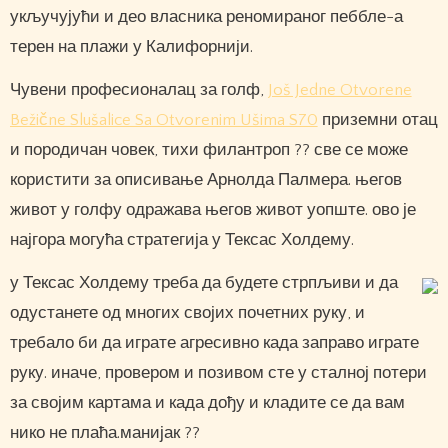
укључујући и део власника реномираног пеббле-а
терен на плажи у Калифорнији.
Чувени професионалац за голф,
Još Jedne Otvorene
Bežične Slušalice Sa Otvorenim Ušima S70
приземни отац
и породичан човек, тихи филантроп ?? све се може
користити за описивање Арнолда Палмера. његов
живот у голфу одражава његов живот уопште. ово је
најгора могућа стратегија у Тексас Холдему.
у Тексас Холдему треба да будете стрпљиви и да
одустанете од многих својих почетних руку, и
требало би да играте агресивно када заправо играте
руку. иначе, провером и позивом сте у сталној потери
за својим картама и када дођу и кладите се да вам
нико не плаћа.манијак ??