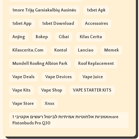
1more Trijų Garsiakalbių Ausinės
1xbet Apk
1xbet App
1xbet Download
Accessoires
Anjing
Bokep
Cibai
Kilas Cerita
Kilascerita.com
Kontol
Lanciao
Memek
Mundell Roofing Albion Park
Roof Replacement
Vape Deals
Vape Devices
Vape Juice
Vape Kits
Vape Shop
VAPE STARTER KITS
Vape Store
Xnxx
אוזניות אלחוטיות אמיתיות לביטול רעשים אקטיבי 1more
Pistonbuds Pro Q30