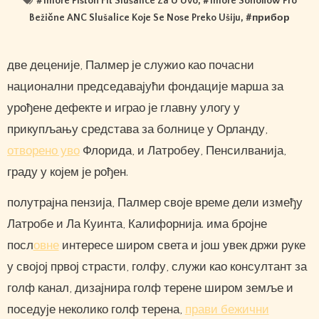
#
1more Piston Fit Slušalice Za U Uvo
, #
1more Sonoflow Pro
Bežične ANC Slušalice Koje Se Nose Preko Ušiju
, #
прибор
две деценије, Палмер је служио као почасни
национални председавајући фондације марша за
урођене дефекте и играо је главну улогу у
прикупљању средстава за болнице у Орланду,
отворено уво
Флорида, и Латробеу, Пенсилванија,
граду у којем је рођен.
полутрајна пензија, Палмер своје време дели између
Латробе и Ла Куинта, Калифорнија. има бројне
посл
овне
интересе широм света и још увек држи руке
у својој првој страсти, голфу, служи као консултант за
голф канал, дизајнира голф терене широм земље и
поседује неколико голф терена,
прави бежични