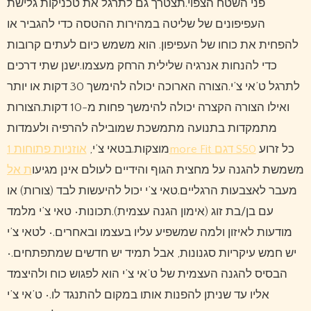
פני השטח הצפוי.תצטרך גם לתרגל את טכניקות גלישת
העפיפונים של שליטה במהירות ההטסה כדי להגביר או
להפחית את כוחו של העפיפון. הוא משמש כיום לעתים קרובות
כדי להנחות אנרגיה שלילית הרחק מעצמו.ישנן שתי דרכים
לתרגל ט’אי צ’י.הצורה הארוכה יכולה להימשך 30 דקות או יותר
ואילו הצורה הקצרה יכולה להימשך פחות מ-10 דקות.הצורות
מתמקדות בתנועה מתמשכת שמובילה להרפיה ולעמדות
כל זרוע
אוזניות פתוחות 1more Fit דגם S50
מוצקות.בטאי צ’י,
משמשת להגנה על מחצית הגוף והידיים לעולם אינן מגיעו
ת אל
מעבר לאצבעות הרגליים.טאי צ’י יכול להיעשות לבד (צורות) או
עם בן/בת זוג (אימון הגנה עצמית).תכונות• טאי צ’י מלמד
מודעות לאיזון ולמה שמשפיע עליו בעצמו ובאחרים.• לטאי צ’י
יש חמש עיקריות סגנונות, אבל תמיד יש חדשים שמתפתחים.•
הבסיס להגנה העצמית של ט’אי צ’י הוא לפגוש כוח ולהיצמד
אליו עד שניתן להפנות אותו במקום להתנגד לו.• ט’אי צ’י