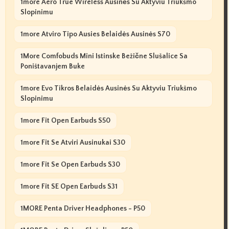
1more Aero True Wireless Ausinės Su Aktyviu Triukšmo
Slopinimu
1more Atviro Tipo Ausies Belaidės Ausinės S70
1More Comfobuds Mini Istinske Bežične Slušalice Sa
Poništavanjem Buke
1more Evo Tikros Belaidės Ausinės Su Aktyviu Triukšmo
Slopinimu
1more Fit Open Earbuds S50
1more Fit Se Atviri Ausinukai S30
1more Fit Se Open Earbuds S30
1more Fit SE Open Earbuds S31
1MORE Penta Driver Headphones - P50