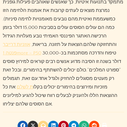
מתמקד בתנועות איטיות, כך שאנשים שאוהבים פעילות גופנית
נמרצת מוצאים לעתים קרובות את אומנות הלחימה הזו
כמשעממת ואיטית.מהם נובעים מאומנויות לחימה סיניות).
כמה הם עולים הסוסים עולים בסביבות 15,000 דולר בזמן
הרכישה.האתגר הפיננסי האמיתי נובע מעלויות הגידול
והתחזוקה שלהם.הוצאות על תזונה, בריאות,
אוזניות דרייבר
טיפוח והדרכה מסתכמות בכ-30,000
פנטה 1more – P50
דולר בשנה.זו הסיבה מדוע אנשים רבים קוראים למירוץ סוסים
“ספורט המלכים”.כולם יכולים להשתתף בהימורים, ובכל זאת
רק מעטים מסוגלים להחזיק ולגדל אחד.עם זאת, תגמולים
מזכיות ומירוצים בהימורים יכולים בקלו
ת לשלם
את כל
ההוצאות הללו ולהעניק לבעלים רווח שיכול להגיע למיליונים
אם הסוסים שלהם יצליחו.