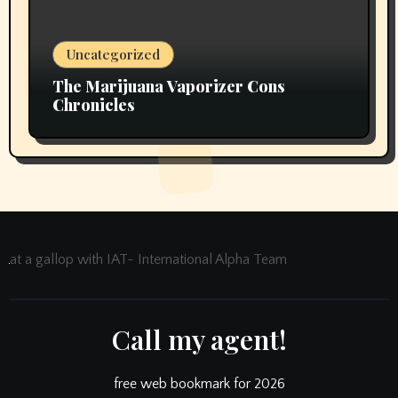
Uncategorized
The Marijuana Vaporizer Cons
Chronicles
at a gallop with IAT- International Alpha Team
Call my agent!
free web bookmark for 2026