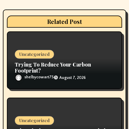
t
i
Related Post
o
n
Uncategorized
Trying To Reduce Your Carbon
Footprint?
shelbycowart75
August 7, 2026
Uncategorized