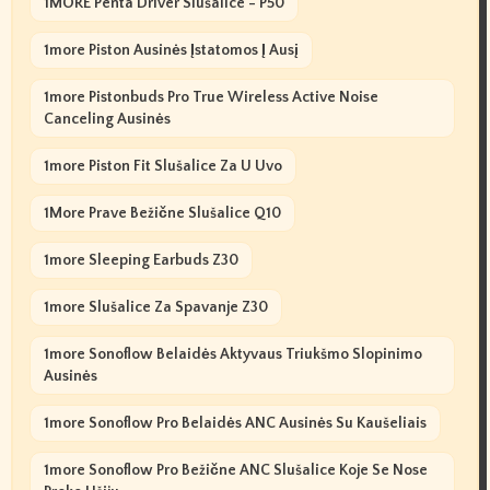
1MORE Penta Driver Slušalice - P50
1more Piston Ausinės Įstatomos Į Ausį
1more Pistonbuds Pro True Wireless Active Noise
Canceling Ausinės
1more Piston Fit Slušalice Za U Uvo
1More Prave Bežične Slušalice Q10
1more Sleeping Earbuds Z30
1more Slušalice Za Spavanje Z30
1more Sonoflow Belaidės Aktyvaus Triukšmo Slopinimo
Ausinės
1more Sonoflow Pro Belaidės ANC Ausinės Su Kaušeliais
1more Sonoflow Pro Bežične ANC Slušalice Koje Se Nose