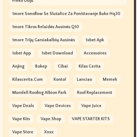
Preko Ušiju
1more Sonoflow Se Slušalice Za Poništavanje Buke Hq30
1more Tikros Belaidės Ausinės Q10
1more Trijų Garsiakalbių Ausinės
1xbet Apk
1xbet App
1xbet Download
Accessoires
Anjing
Bokep
Cibai
Kilas Cerita
Kilascerita.com
Kontol
Lanciao
Memek
Mundell Roofing Albion Park
Roof Replacement
Vape Deals
Vape Devices
Vape Juice
Vape Kits
Vape Shop
VAPE STARTER KITS
Vape Store
Xnxx