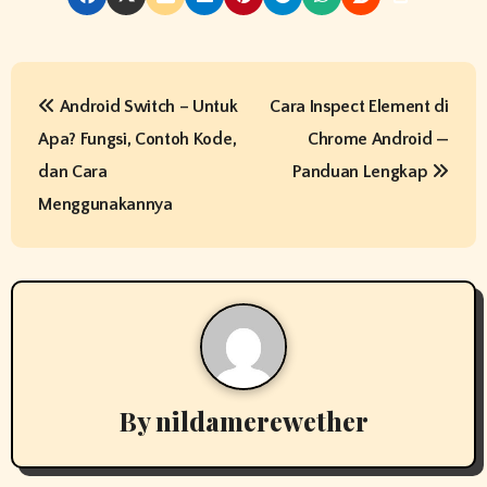
P
Android Switch – Untuk
Cara Inspect Element di
o
Apa? Fungsi, Contoh Kode,
Chrome Android —
s
dan Cara
Panduan Lengkap
t
Menggunakannya
n
a
v
i
By
nildamerewether
g
a