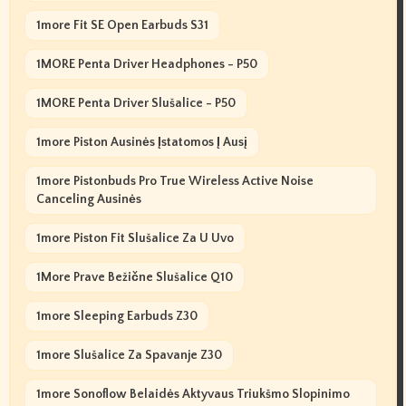
1more Fit SE Open Earbuds S31
1MORE Penta Driver Headphones - P50
1MORE Penta Driver Slušalice - P50
1more Piston Ausinės Įstatomos Į Ausį
1more Pistonbuds Pro True Wireless Active Noise
Canceling Ausinės
1more Piston Fit Slušalice Za U Uvo
1More Prave Bežične Slušalice Q10
1more Sleeping Earbuds Z30
1more Slušalice Za Spavanje Z30
1more Sonoflow Belaidės Aktyvaus Triukšmo Slopinimo