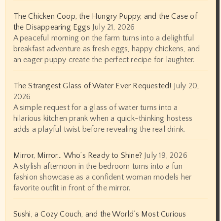
The Chicken Coop, the Hungry Puppy, and the Case of
the Disappearing Eggs
July 21, 2026
A peaceful morning on the farm turns into a delightful
breakfast adventure as fresh eggs, happy chickens, and
an eager puppy create the perfect recipe for laughter.
The Strangest Glass of Water Ever Requested!
July 20,
2026
A simple request for a glass of water turns into a
hilarious kitchen prank when a quick-thinking hostess
adds a playful twist before revealing the real drink.
Mirror, Mirror… Who’s Ready to Shine?
July 19, 2026
A stylish afternoon in the bedroom turns into a fun
fashion showcase as a confident woman models her
favorite outfit in front of the mirror.
Sushi, a Cozy Couch, and the World’s Most Curious