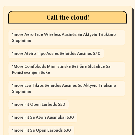
Call the cloud!
1more Aero True Wireless Ausinės Su Aktyviu Triukšmo
Slopinimu
1more Atviro Tipo Ausies Belaidės Ausinės S70
1More Comfobuds Mini Istinske Bežične Slušalice Sa
Poništavanjem Buke
1more Evo Tikros Belaidės Ausinės Su Aktyviu Triukšmo
Slopinimu
1more Fit Open Earbuds S50
1more Fit Se Atviri Ausinukai S30
1more Fit Se Open Earbuds S30