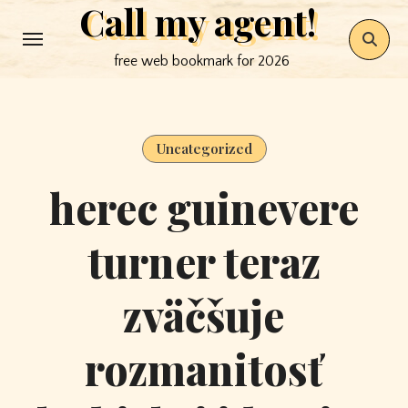
Call my agent!
Skip
to
free web bookmark for 2026
content
Uncategorized
herec guinevere
turner teraz
zväčšuje
rozmanitosť