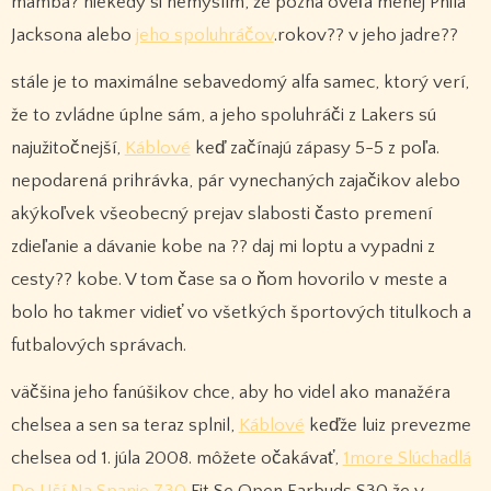
mamba? niekedy si nemyslím, že pozná oveľa menej Phila
Jacksona alebo
jeho spoluhráčov
.rokov?? v jeho jadre??
stále je to maximálne sebavedomý alfa samec, ktorý verí,
že to zvládne úplne sám, a jeho spoluhráči z Lakers sú
najužitočnejší,
Káblové
keď začínajú zápasy 5-5 z poľa.
nepodarená prihrávka, pár vynechaných zajačikov alebo
akýkoľvek všeobecný prejav slabosti často premení
zdieľanie a dávanie kobe na ?? daj mi loptu a vypadni z
cesty?? kobe. V tom čase sa o ňom hovorilo v meste a
bolo ho takmer vidieť vo všetkých športových titulkoch a
futbalových správach.
väčšina jeho fanúšikov chce, aby ho videl ako manažéra
chelsea a sen sa teraz splnil,
Káblové
keďže luiz prevezme
chelsea od 1. júla 2008. môžete očakávať,
1more Slúchadlá
Do Uší Na Spanie Z30
Fit Se Open Earbuds S30 že v