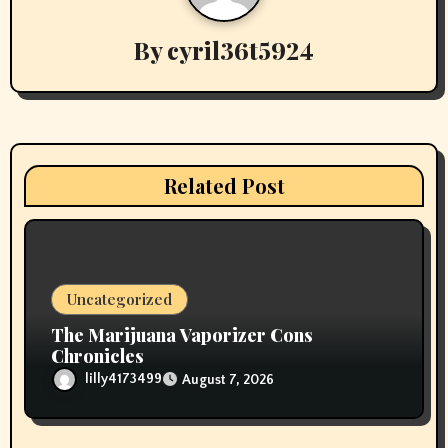
a
v
By
cyril36t5924
i
g
a
Related Post
t
i
o
Uncategorized
n
The Marijuana Vaporizer Cons
Chronicles
lilly4173499
August 7, 2026