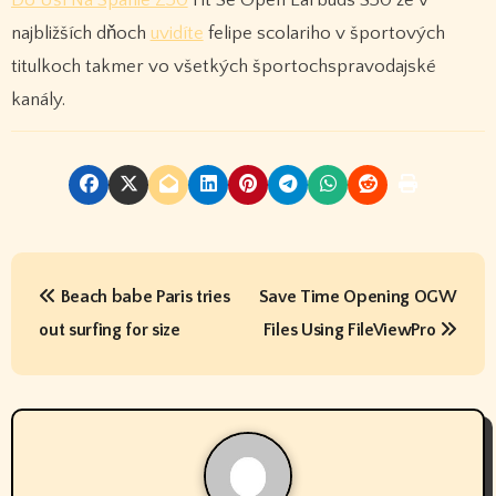
najbližších dňoch
uvidíte
felipe scolariho v športových
titulkoch takmer vo všetkých športochspravodajské
kanály.
P
Beach babe Paris tries
Save Time Opening OGW
o
out surfing for size
Files Using FileViewPro
s
t
n