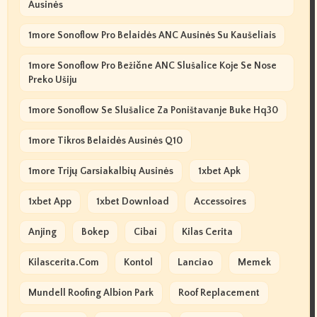
Ausinės
1more Sonoflow Pro Belaidės ANC Ausinės Su Kaušeliais
1more Sonoflow Pro Bežične ANC Slušalice Koje Se Nose
Preko Ušiju
1more Sonoflow Se Slušalice Za Poništavanje Buke Hq30
1more Tikros Belaidės Ausinės Q10
1more Trijų Garsiakalbių Ausinės
1xbet Apk
1xbet App
1xbet Download
Accessoires
Anjing
Bokep
Cibai
Kilas Cerita
Kilascerita.com
Kontol
Lanciao
Memek
Mundell Roofing Albion Park
Roof Replacement