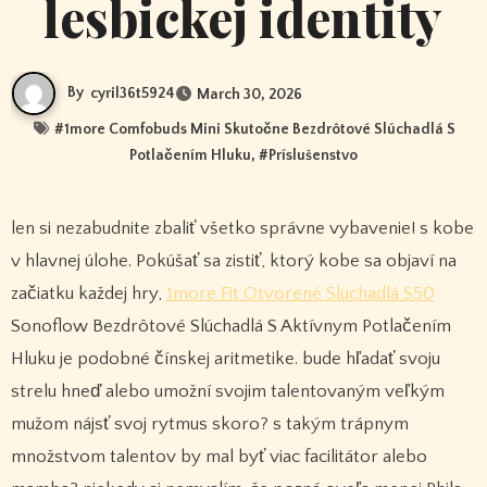
lesbickej identity
By
cyril36t5924
March 30, 2026
#
1more Comfobuds Mini Skutočne Bezdrôtové Slúchadlá S
Potlačením Hluku
, #
Príslušenstvo
len si nezabudnite zbaliť všetko správne vybavenie! s kobe
v hlavnej úlohe. Pokúšať sa zistiť, ktorý kobe sa objaví na
začiatku každej hry,
1more Fit Otvorené Slúchadlá S50
Sonoflow Bezdrôtové Slúchadlá S Aktívnym Potlačením
Hluku je podobné čínskej aritmetike. bude hľadať svoju
strelu hneď alebo umožní svojim talentovaným veľkým
mužom nájsť svoj rytmus skoro? s takým trápnym
množstvom talentov by mal byť viac facilitátor alebo