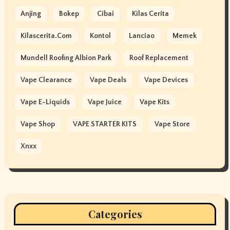
Anjing
Bokep
Cibai
Kilas Cerita
Kilascerita.com
Kontol
Lanciao
Memek
Mundell Roofing Albion Park
Roof Replacement
Vape Clearance
Vape Deals
Vape Devices
Vape E-Liquids
Vape Juice
Vape Kits
Vape Shop
VAPE STARTER KITS
Vape Store
Xnxx
Categories