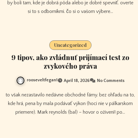
by boli tam, kde je dobrá pôda alebo je dobré spevniť. overte
si to s odborníkmi. čo si o vašom výbere…
Uncategorized
9 tipov, ako zvládnuť prijímací test zo
zvykového práva
rooseveltfegan1
April 18, 2026
No Comments
to však nezastavilo nedávne obchodné fámy. bez ohľadu na to,
kde hrá, pena by mala podávať výkon (hoci nie v pálkarskom
priemere). Mark reynolds (bal) – hovor o oživení! po…