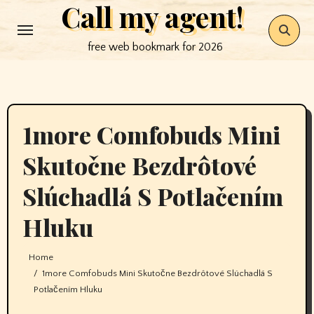
Call my agent!
Skip
to
free web bookmark for 2026
content
1more Comfobuds Mini
Skutočne Bezdrôtové
Slúchadlá S Potlačením
Hluku
Home
1more Comfobuds Mini Skutočne Bezdrôtové Slúchadlá S
Potlačením Hluku