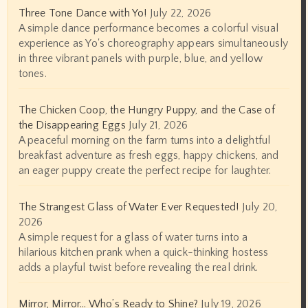
Three Tone Dance with Yo!
July 22, 2026
A simple dance performance becomes a colorful visual
experience as Yo's choreography appears simultaneously
in three vibrant panels with purple, blue, and yellow
tones.
The Chicken Coop, the Hungry Puppy, and the Case of
the Disappearing Eggs
July 21, 2026
A peaceful morning on the farm turns into a delightful
breakfast adventure as fresh eggs, happy chickens, and
an eager puppy create the perfect recipe for laughter.
The Strangest Glass of Water Ever Requested!
July 20,
2026
A simple request for a glass of water turns into a
hilarious kitchen prank when a quick-thinking hostess
adds a playful twist before revealing the real drink.
Mirror, Mirror… Who’s Ready to Shine?
July 19, 2026