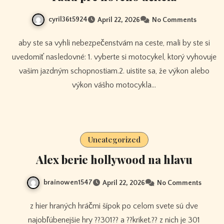
cyril36t5924
April 22, 2026
No Comments
aby ste sa vyhli nebezpečenstvám na ceste, mali by ste si
uvedomiť nasledovné: 1. vyberte si motocykel, ktorý vyhovuje
vašim jazdným schopnostiam.2. uistite sa, že výkon alebo
výkon vášho motocykla…
Uncategorized
Alex berie hollywood na hlavu
brainowen1547
April 22, 2026
No Comments
z hier hraných hráčmi šípok po celom svete sú dve
najobľúbenejšie hry ??301?? a ??kriket.?? z nich je 301