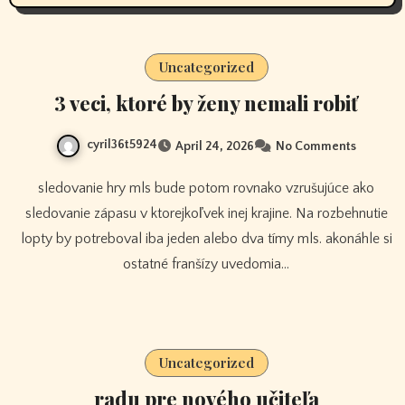
Uncategorized
3 veci, ktoré by ženy nemali robiť
cyril36t5924
April 24, 2026
No Comments
sledovanie hry mls bude potom rovnako vzrušujúce ako
sledovanie zápasu v ktorejkoľvek inej krajine. Na rozbehnutie
lopty by potreboval iba jeden alebo dva tímy mls. akonáhle si
ostatné franšízy uvedomia…
Uncategorized
radu pre nového učiteľa