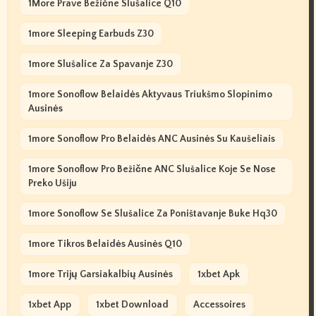
1More Prave Bežične Slušalice Q10
1more Sleeping Earbuds Z30
1more Slušalice Za Spavanje Z30
1more Sonoflow Belaidės Aktyvaus Triukšmo Slopinimo
Ausinės
1more Sonoflow Pro Belaidės ANC Ausinės Su Kaušeliais
1more Sonoflow Pro Bežične ANC Slušalice Koje Se Nose
Preko Ušiju
1more Sonoflow Se Slušalice Za Poništavanje Buke Hq30
1more Tikros Belaidės Ausinės Q10
1more Trijų Garsiakalbių Ausinės
1xbet Apk
1xbet App
1xbet Download
Accessoires