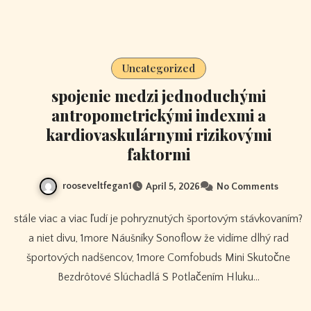
Uncategorized
spojenie medzi jednoduchými
antropometrickými indexmi a
kardiovaskulárnymi rizikovými
faktormi
rooseveltfegan1
April 5, 2026
No Comments
stále viac a viac ľudí je pohryznutých športovým stávkovaním?
a niet divu, 1more Náušníky Sonoflow že vidíme dlhý rad
športových nadšencov, 1more Comfobuds Mini Skutočne
Bezdrôtové Slúchadlá S Potlačením Hluku…