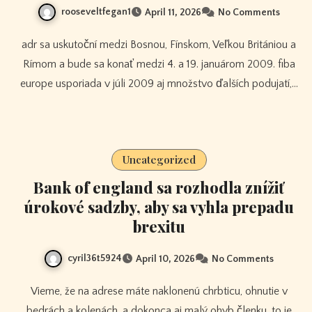
rooseveltfegan1
April 11, 2026
No Comments
adr sa uskutoční medzi Bosnou, Fínskom, Veľkou Britániou a
Rímom a bude sa konať medzi 4. a 19. januárom 2009. fiba
europe usporiada v júli 2009 aj množstvo ďalších podujatí,…
Uncategorized
Bank of england sa rozhodla znížiť
úrokové sadzby, aby sa vyhla prepadu
brexitu
cyril36t5924
April 10, 2026
No Comments
Vieme, že na adrese máte naklonenú chrbticu, ohnutie v
bedrách a kolenách. a dokonca aj malý ohyb členku. to je