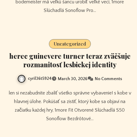
bodemeister má veľkú šancu urobiť veľké veci, 1more
Slúchadlá Sonoflow Pro…
Uncategorized
herec guinevere turner teraz zväčšuje
rozmanitosť lesbickej identity
cyril36t5924
March 30, 2026
No Comments
len si nezabudnite zbaliť všetko správne vybavenie! s kobe v
hlavnej úlohe. Pokúšať sa zistiť, ktorý kobe sa objaví na
začiatku každej hry, 1more Fit Otvorené Slúchadlá S50
Sonoflow Bezdrôtové…