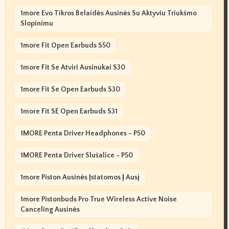
1more Evo Tikros Belaidės Ausinės Su Aktyviu Triukšmo
Slopinimu
1more Fit Open Earbuds S50
1more Fit Se Atviri Ausinukai S30
1more Fit Se Open Earbuds S30
1more Fit SE Open Earbuds S31
1MORE Penta Driver Headphones - P50
1MORE Penta Driver Slušalice - P50
1more Piston Ausinės Įstatomos Į Ausį
1more Pistonbuds Pro True Wireless Active Noise
Canceling Ausinės