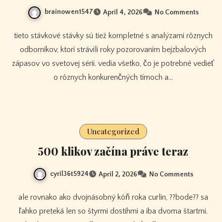
brainowen1547
April 4, 2026
No Comments
tieto stávkové stávky sú tiež kompletné s analýzami rôznych
odborníkov, ktorí strávili roky pozorovaním bejzbalových
zápasov vo svetovej sérii. vedia všetko, čo je potrebné vedieť
o rôznych konkurenčných tímoch a…
Uncategorized
500 klikov začína práve teraz
cyril36t5924
April 2, 2026
No Comments
ale rovnako ako dvojnásobný kôň roka curlin, ??bode?? sa
ľahko preteká len so štyrmi dostihmi a iba dvoma štartmi.