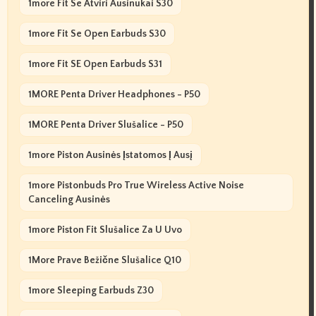
1more Fit Se Atviri Ausinukai S30
1more Fit Se Open Earbuds S30
1more Fit SE Open Earbuds S31
1MORE Penta Driver Headphones - P50
1MORE Penta Driver Slušalice - P50
1more Piston Ausinės Įstatomos Į Ausį
1more Pistonbuds Pro True Wireless Active Noise
Canceling Ausinės
1more Piston Fit Slušalice Za U Uvo
1More Prave Bežične Slušalice Q10
1more Sleeping Earbuds Z30