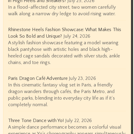
in High Heels and Sneakers?
July 25, 2026
In a flood-affected city street, two women carefully
walk along a narrow dry ledge to avoid rising water.
Rhinestone Heels Fashion Showcase: What Makes This
Look So Bold and Unique?
July 24, 2026
A stylish fashion showcase featuring a model wearing
black pantyhose with artistic holes and black high-
heeled cage sandals decorated with silver studs, ankle
chains, and toe rings.
Paris Dragon Café Adventure
July 23, 2026
In this cinematic fantasy vlog set in Paris, a friendly
dragon wanders through cafés, the Paris Metro, and
public parks, blending into everyday city life as if it’s
completely normal.
Three Tone Dance with Yo!
July 22, 2026
A simple dance performance becomes a colorful visual
experience as Yo's choreography appears simultaneously