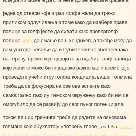
или да ли можете да стигнете до зеленила и фервеја.
једна од ствари које играч голфа жели да тражи
приликом одлучивања о томе како да изабере праве
палице за голф јесте да схвати како проперголф
палице
могу
да смање ваш хендикеп, а такође могу да
вам уштеде невоље да изгубите живце због грешака
на терену. време које одвојите за одабир голф палица
које желите може бити једнако важно као и време које
проведете учећи игру голфа. кондиција вашег голмана
треба да се фокусира на све ове аспекте како
самостално тако иу тимском окружењу како би им се
омогућило да се развију до свог пуног потенцијала.
током ваших тренинга треба да радите на основама
голмана које обухватају употребу главе, Još 1 Par
1more
Sonoflow Pro Bežične ANC Slušalice Koje Se Nose Preko