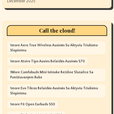
December 2025
Call the cloud!
1more Aero True Wireless Ausinės Su Aktyviu Triukšmo
Slopinimu
1more Atviro Tipo Ausies Belaidės Ausinės S70
1More Comfobuds Mini Istinske Bežične Slušalice Sa
Poništavanjem Buke
1more Evo Tikros Belaidės Ausinės Su Aktyviu Triukšmo
Slopinimu
1more Fit Open Earbuds S50