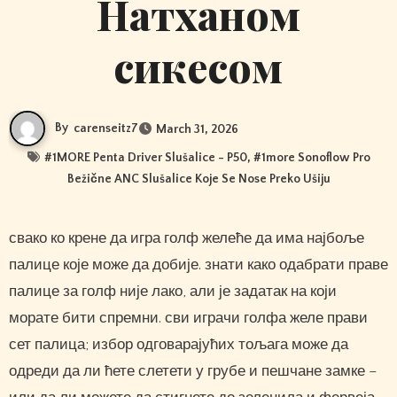
Натханом
сикесом
By
carenseitz7
March 31, 2026
#
1MORE Penta Driver Slušalice - P50
, #
1more Sonoflow Pro
Bežične ANC Slušalice Koje Se Nose Preko Ušiju
свако ко крене да игра голф желеће да има најбоље
палице које може да добије. знати како одабрати праве
палице за голф није лако, али је задатак на који
морате бити спремни. сви играчи голфа желе прави
сет палица; избор одговарајућих тољага може да
одреди да ли ћете слетети у грубе и пешчане замке –