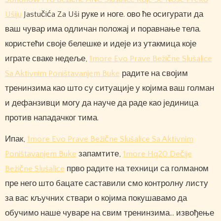
Ušiju
Jastučića Za Uši руке и ноге. ово ће осигурати да
ваш чувар има одличан положај и поравнање тела.
користећи своје белешке и идеје из утакмица које
играте сваке недеље,
1more Evo Prave Bežične Slušalice
Sa Aktivnim Poništavanjem Buke
радите на својим
тренинзима као што су ситуације у којима ваш голман
и дефанзивци могу да науче да раде као јединица
против нападачког тима.
Ипак,
1more Evo Prave Bežične Slušalice Sa Aktivnim
Poništavanjem Buke
запамтите,
1more Hq20 Dečije
Bežične Slušalice
прво радите на техници са голманом
пре него што бацате саставили смо контролну листу
за вас кључних ствари о којима покушавамо да
обучимо наше чуваре на свим тренинзима… извођење