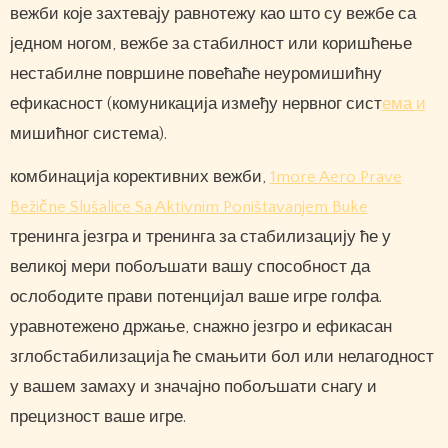
вежби које захтевају равнотежу као што су вежбе са
једном ногом, вежбе за стабилност или коришћење
нестабилне површине повећаће неуромишићну
ефикасност (комуникација између нервног сист
ема и
мишићног система).
комбинација корективних вежби,
1more Aero Prave
Bežične Slušalice Sa Aktivnim Poništavanjem Buke
тренинга језгра и тренинга за стабилизацију ће у
великој мери побољшати вашу способност да
ослободите прави потенцијал ваше игре голфа.
уравнотежено држање, снажно језгро и ефикасан
зглобстабилизација ће смањити бол или нелагодност
у вашем замаху и значајно побољшати снагу и
прецизност ваше игре.