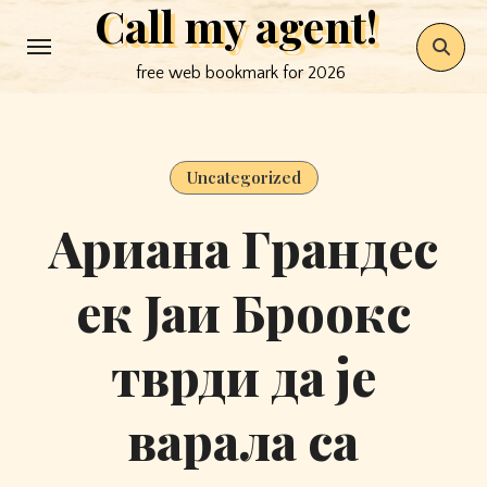
Call my agent!
Skip
to
free web bookmark for 2026
content
Uncategorized
Ариана Грандес
ек Јаи Броокс
тврди да је
варала са