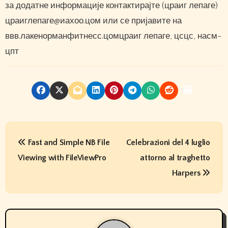
за додатне информације контактирајте (цраиг лепаге)
цраиглепаге@иахоо.цом или се пријавите на
ввв.лакенорманфитнесс.цомцраиг лепаге, цсцс, насм-
цпт
P
Fast and Simple NB File
Celebrazioni del 4 luglio
o
Viewing with FileViewPro
attorno al traghetto
s
Harpers
t
n