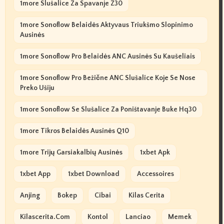
1more Slušalice Za Spavanje Z30
1more Sonoflow Belaidės Aktyvaus Triukšmo Slopinimo
Ausinės
1more Sonoflow Pro Belaidės ANC Ausinės Su Kaušeliais
1more Sonoflow Pro Bežične ANC Slušalice Koje Se Nose
Preko Ušiju
1more Sonoflow Se Slušalice Za Poništavanje Buke Hq30
1more Tikros Belaidės Ausinės Q10
1more Trijų Garsiakalbių Ausinės
1xbet Apk
1xbet App
1xbet Download
Accessoires
Anjing
Bokep
Cibai
Kilas Cerita
Kilascerita.com
Kontol
Lanciao
Memek