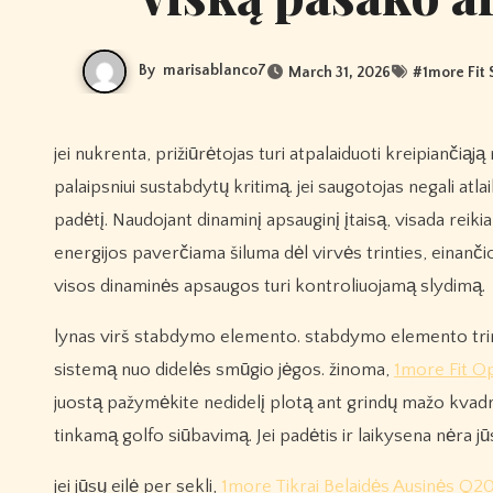
By
marisablanco7
March 31, 2026
#
1more Fit 
jei nukrenta, prižiūrėtojas turi atpalaiduoti kreipiančiąją ranką ir, spausdamas stabdančia ranka, lėtai pernešti virvę per kūną, kad
palaipsniui sustabdytų kritimą. jei saugotojas negali atlai
padėtį. Naudojant dinaminį apsauginį įtaisą, visada reik
energijos paverčiama šiluma dėl virvės trinties, einanč
visos dinaminės apsaugos turi kontroliuojamą slydimą.
lynas virš stabdymo elemento. stabdymo elemento trintis
sistemą nuo didelės smūgio jėgos. žinoma,
1more Fit O
juostą pažymėkite nedidelį plotą ant grindų mažo kvadr
tinkamą golfo siūbavimą. Jei padėtis ir laikysena nėra j
jei jūsų eilė per sekli,
1more Tikrai Belaidės Ausinės Q2