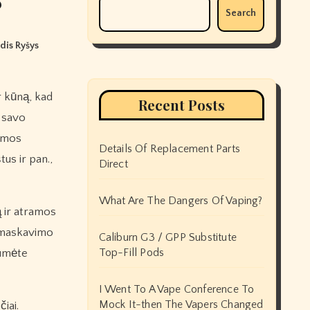
Search
idis Ryšys
Recent Posts
i savo
jamos
Details Of Replacement Parts
us ir pan.,
Direct
What Are The Dangers Of Vaping?
ą ir atramos
i maskavimo
Caliburn G3 / GPP Substitute
Top-Fill Pods
tumėte
I Went To A Vape Conference To
Mock It-then The Vapers Changed
iai.