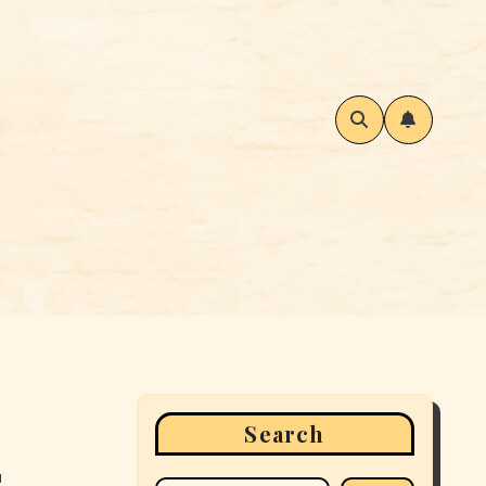
Search
s