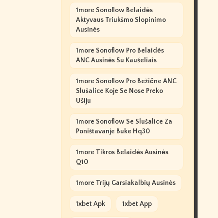
1more Sonoflow Belaidės
Aktyvaus Triukšmo Slopinimo
Ausinės
1more Sonoflow Pro Belaidės
ANC Ausinės Su Kaušeliais
1more Sonoflow Pro Bežične ANC
Slušalice Koje Se Nose Preko
Ušiju
1more Sonoflow Se Slušalice Za
Poništavanje Buke Hq30
1more Tikros Belaidės Ausinės
Q10
1more Trijų Garsiakalbių Ausinės
1xbet Apk
1xbet App