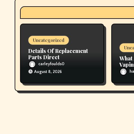
a
t
i
Uncategorized
o
Unca
Details Of Replacement
n
Parts Direct
What 
Vapi
carleyfoulds0
ha
August 8, 2026