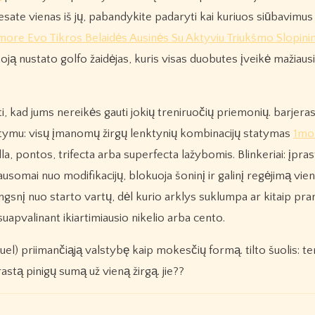
i esate vienas iš jų, pabandykite padaryti kai kuriuos siūbavimu
more Evo Tikros Belaidės Ausinės Su Aktyviu Triukšmo Slopini
toją nustato golfo žaidėjas, kuris visas duobutes įveikė mažiaus
, kad jums nereikės gauti jokių treniruočių priemonių. barjeras:
tatymu: visų įmanomų žirgų lenktynių kombinacijų statymas
1mo
la, pontos, trifecta arba superfecta lažybomis. Blinkeriai: įpras
lausomai nuo modifikacijų, blokuoja šoninį ir galinį regėjimą vie
ingsnį nuo starto vartų, dėl kurio arklys suklumpa ar kitaip pr
apvalinant ikiartimiausio nikelio arba cento.
uel) priimančiąją valstybę kaip mokesčių formą. tilto šuolis: t
astą pinigų sumą už vieną žirgą. jie??