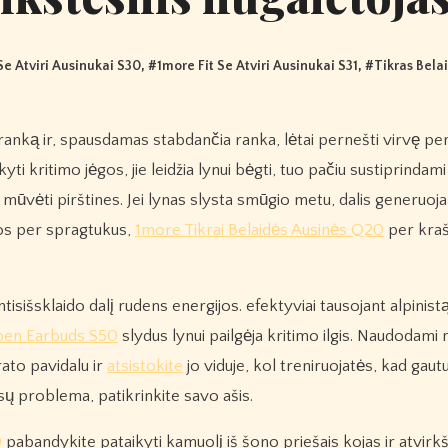
Se Atviri Ausinukai S30
, #
1more Fit Se Atviri Ausinukai S31
, #
Tikras Bela
kyti kritimo jėgos, jie leidžia lynui bėgti, tuo pačiu sustiprindam
ia mūvėti pirštines. Jei lynas slysta smūgio metu, dalis generuo
ios per spragtukus,
1more Tikrai Belaidės Ausinės Q20
per krašt
išsklaido dalį rudens energijos. efektyviai tausojant alpinist
pen Earbuds S50
slydus lynui pailgėja kritimo ilgis. Naudodam
ato pavidalu ir
atsistokite
jo viduje, kol treniruojatės, kad gau
ūsų problema, patikrinkite savo ašis.
0
pabandykite pataikyti kamuolį iš šono priešais kojas ir atvirkšč