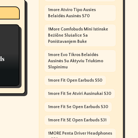
1more Atviro Tipo Ausies
Belaidės Ausinės S70
1More Comfobuds Mini Istinske
Bežične Slušalice Sa
Poništavanjem Buke
1more Evo Tikros Belaidės
ds
Ausinės Su Aktyviu Triukšmo
Slopinimu
1more Fit Open Earbuds S50
1more Fit Se Atviri Ausinukai S30
1more Fit Se Open Earbuds S30
1more Fit SE Open Earbuds S31
1MORE Penta Driver Headphones