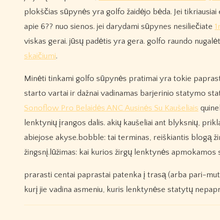
plokščias sūpynės yra golfo žaidėjo bėda. Jei tikriausia
apie 6?? nuo sienos. jei darydami sūpynes nesiliečiate
1
viskas gerai. jūsų padėtis yra gera. golfo raundo nugalė
skaičiumi
.
Minėti tinkami golfo sūpynės pratimai yra tokie paprasti
starto vartai ir dažnai vadinamas barjerinio statymo s
Sonoflow Pro Belaidės ANC Ausinės Su Kaušeliais
quinel
lenktynių įrangos dalis. akių kaušeliai ant blyksnių, prik
abiejose akyse.bobble: tai terminas, reiškiantis blogą ž
žingsnį.lūžimas: kai kurios žirgų lenktynės apmokamos su
prarasti centai paprastai patenka į trasą (arba pari-mut
kurį jie vadina asmeniu, kuris lenktynėse statytų nepapr