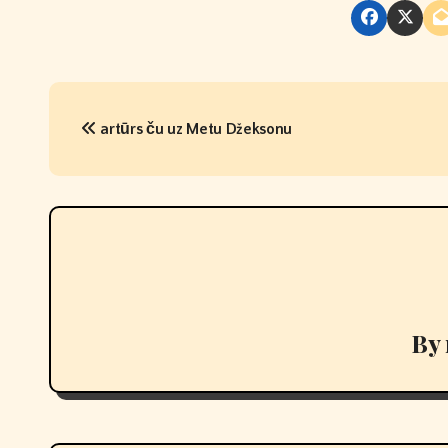
P
artūrs ču uz Metu Džeksonu
o
s
t
n
a
v
By
i
g