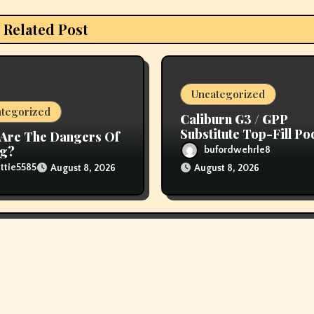
Related Post
Uncategorized
tegorized
Caliburn G3 / GPP
Substitute Top-Fill Po
Are The Dangers Of
ng?
bufordwehrle8
ttie5585
August 8, 2026
August 8, 2026