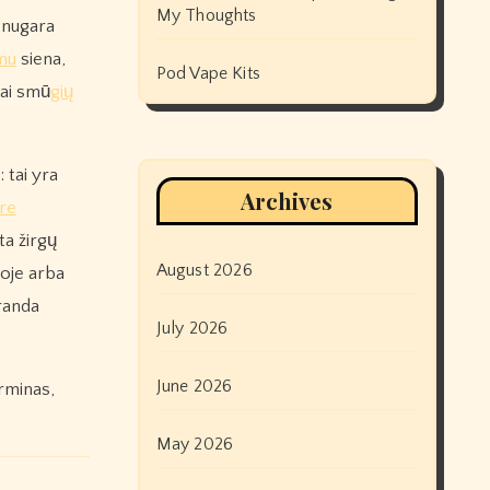
My Thoughts
s nugara
mu
siena,
Pod Vape Kits
iai smū
gių
 tai yra
Archives
re
ta žirgų
August 2026
noje arba
aranda
July 2026
June 2026
erminas,
May 2026