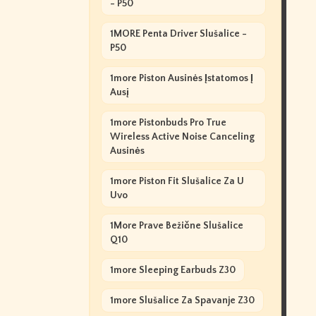
- P50
1MORE Penta Driver Slušalice -
P50
1more Piston Ausinės Įstatomos Į
Ausį
1more Pistonbuds Pro True
Wireless Active Noise Canceling
Ausinės
1more Piston Fit Slušalice Za U
Uvo
1More Prave Bežične Slušalice
Q10
1more Sleeping Earbuds Z30
1more Slušalice Za Spavanje Z30