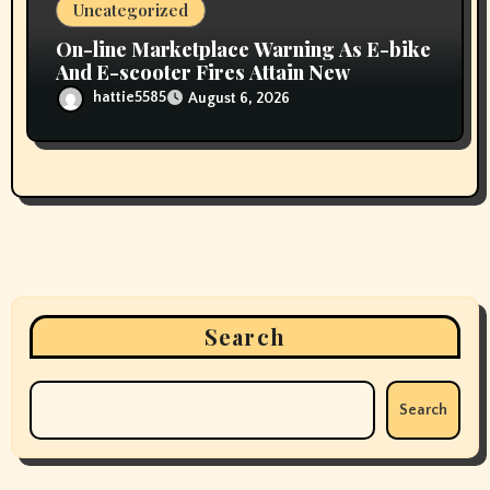
Uncategorized
On-line Marketplace Warning As E-bike
And E-scooter Fires Attain New
hattie5585
August 6, 2026
Search
Search