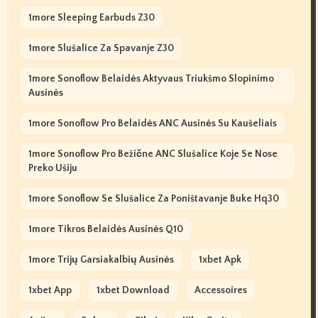
1more Sleeping Earbuds Z30
1more Slušalice Za Spavanje Z30
1more Sonoflow Belaidės Aktyvaus Triukšmo Slopinimo
Ausinės
1more Sonoflow Pro Belaidės ANC Ausinės Su Kaušeliais
1more Sonoflow Pro Bežične ANC Slušalice Koje Se Nose
Preko Ušiju
1more Sonoflow Se Slušalice Za Poništavanje Buke Hq30
1more Tikros Belaidės Ausinės Q10
1more Trijų Garsiakalbių Ausinės
1xbet Apk
1xbet App
1xbet Download
Accessoires