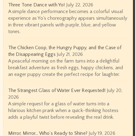
Three Tone Dance with Yo!
July 22, 2026
A simple dance performance becomes a colorful visual
experience as Yo's choreography appears simultaneously
in three vibrant panels with purple, blue, and yellow
tones.
The Chicken Coop, the Hungry Puppy, and the Case of
the Disappearing Eggs
July 21, 2026
A peaceful morning on the farm turns into a delightful
breakfast adventure as fresh eggs, happy chickens, and
an eager puppy create the perfect recipe for laughter.
The Strangest Glass of Water Ever Requested!
July 20,
2026
A simple request for a glass of water turns into a
hilarious kitchen prank when a quick-thinking hostess
adds a playful twist before revealing the real drink.
Mirror, Mirror… Who’s Ready to Shine?
July 19, 2026