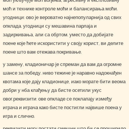
моћ укључује моћ вођења, агресивну и експлозивну
моћ и технике контроле моћи и балансирања моћи.
угодници: ово је вероватно најнепопуларнија од свих
опклада. угодници су мешавина парлаја и
задиркивања, али са обртом. уместо да добијате
поене које ћете искористити у своју корист, ви делите
поене што вам отежава покривање.
у замену, кладионичар је спреман да вам да огромне
шансе за победу. ниво тежине је наравно надокнађен
квотама које дају кладионице, иако морате бити веома
добри у нба клађењу да бисте осетили укус
овог.реквизити: ове опкладе се поклапају између
играча и играча како бисте постигли највише поена у
игра и слично.
реквизити могу постати смешни што би се проширило