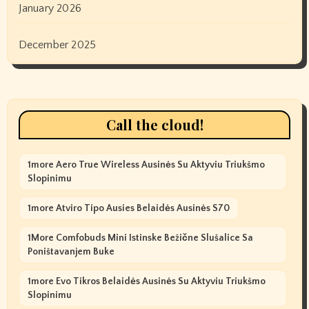
January 2026
December 2025
Call the cloud!
1more Aero True Wireless Ausinės Su Aktyviu Triukšmo
Slopinimu
1more Atviro Tipo Ausies Belaidės Ausinės S70
1More Comfobuds Mini Istinske Bežične Slušalice Sa
Poništavanjem Buke
1more Evo Tikros Belaidės Ausinės Su Aktyviu Triukšmo
Slopinimu