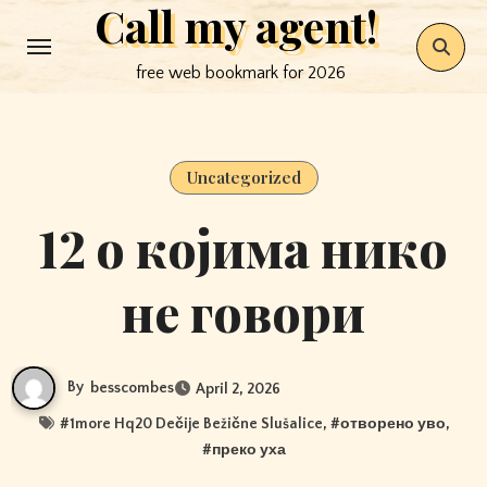
Call my agent!
Skip
to
free web bookmark for 2026
content
Uncategorized
12 о којима нико
не говори
By
besscombes
April 2, 2026
#
1more Hq20 Dečije Bežične Slušalice
, #
отворено уво
,
#
преко уха