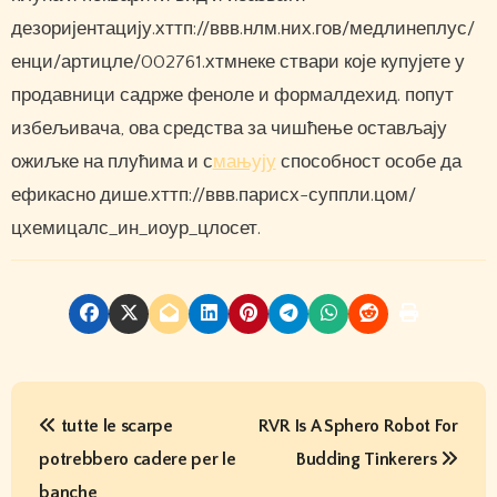
дезоријентацију.хттп://ввв.нлм.них.гов/медлинеплус/
енци/артицле/002761.хтмнеке ствари које купујете у
продавници садрже феноле и формалдехид. попут
избељивача, ова средства за чишћење остављају
ожиљке на плућима и с
мањују
способност особе да
ефикасно дише.хттп://ввв.парисх-суппли.цом/
цхемицалс_ин_иоур_цлосет.
P
tutte le scarpe
RVR Is A Sphero Robot For
o
potrebbero cadere per le
Budding Tinkerers
s
banche