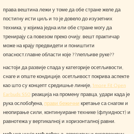
права вештина лежи у томе да обе стране желе да
постигну исти циљ и то је довело до изузетних
техника, у којима једна или обе стране могу да
тренирају са повезом преко очију. вешт практичар
може на крају предвидети и поништити
опасност.главне области које ??лепљиве руке??
настоји да развије спада у категорије осетљивости,
снаге и опште кондиције. осетљивост покрива аспекте
као што су концепт средишње линије,
1more Fit Open
Earbuds S50
реакција на промену правца, удари када је
рука ослобођена,
прави бежични
кретање са снагом и
неопирање сили, континуиране технике (флуидност) и
равнотежа у вертикалној и хоризонталној равни.