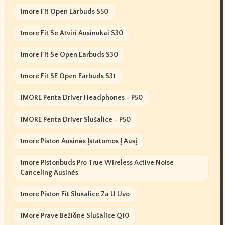
1more Fit Open Earbuds S50
1more Fit Se Atviri Ausinukai S30
1more Fit Se Open Earbuds S30
1more Fit SE Open Earbuds S31
1MORE Penta Driver Headphones - P50
1MORE Penta Driver Slušalice - P50
1more Piston Ausinės Įstatomos Į Ausį
1more Pistonbuds Pro True Wireless Active Noise
Canceling Ausinės
1more Piston Fit Slušalice Za U Uvo
1More Prave Bežične Slušalice Q10