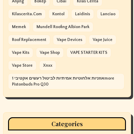
Anjing
Bokep
Cibai
Kilas Cerita
Kilascerita.com
Kontol
Laidinis
Lanciao
Memek
Mundell Roofing Albion Park
Roof Replacement
Vape Devices
Vape Juice
Vape Kits
Vape Shop
VAPE STARTER KITS
Vape Store
Xnxx
אוזניות אלחוטיות אמיתיות לביטול רעשים אקטיבי 1more
Pistonbuds Pro Q30
Categories