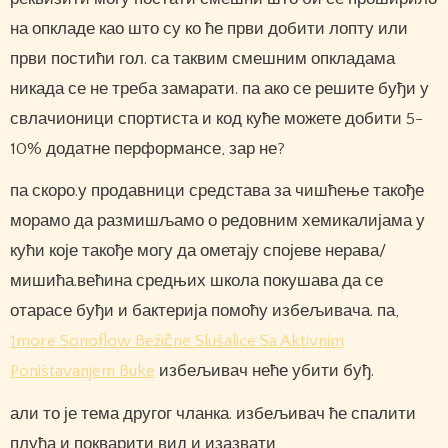
на опкладе као што су ко ће први добити лопту или
први постићи гол. са таквим смешним опкладама
никада се не треба замарати. па ако се решите буђи у
свлачионици спортиста и код куће можете добити 5-
10% додатне перформансе, зар не?
па скоро.у продавници средстава за чишћење такође
морамо да размишљамо о редовним хемикалијама у
кући које такође могу да ометају спојеве нерава/
мишића.већина средњих школа покушава да се
отарасе буђи и бактерија помоћу избељивача. па,
1more Sonoflow Bežične Slušalice Sa Aktivnim
Poništavanjem Buke
избељивач неће убити буђ.
али то је тема другог чланка. избељивач ће спалити
плућа и покварити вид и изазвати