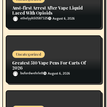
n
Aust-first Arrest After Vape Liquid
Laced With Opioids
ethelyyh50587325
August 6, 2026
Uncategorized
Greatest 510 Vape Pens For Carts Of
2026
bufordwehrle8
August 6, 2026