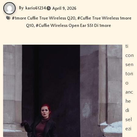
By
kario61234
April 9, 2026
#
1more Cuffie True Wireless Q20
, #
Cuffie True Wireless 1more
Q10
, #
Cuffie Wireless Open Ear S51 Di 1more
ti
con
sen
ton
o
anc
he
di
sel
ezi