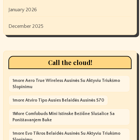
January 2026
December 2025
Call the cloud!
1more Aero True Wireless Ausinės Su Aktyviu Triukšmo
Slopinimu
1more Atviro Tipo Ausies Belaidės Ausinės S70
1More Comfobuds Mini Istinske Bežične Slušalice Sa
Poništavanjem Buke
1more Evo Tikros Belaidės Ausinės Su Aktyviu Triukšmo
Slopinimu