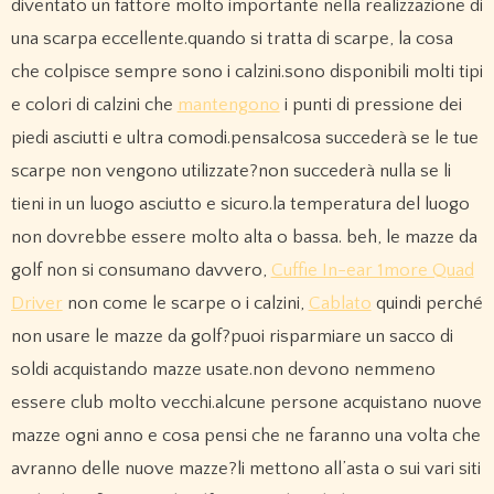
diventato un fattore molto importante nella realizzazione di
una scarpa eccellente.quando si tratta di scarpe, la cosa
che colpisce sempre sono i calzini.sono disponibili molti tipi
e colori di calzini che
mantengono
i punti di pressione dei
piedi asciutti e ultra comodi.pensa!cosa succederà se le tue
scarpe non vengono utilizzate?non succederà nulla se li
tieni in un luogo asciutto e sicuro.la temperatura del luogo
non dovrebbe essere molto alta o bassa. beh, le mazze da
golf non si consumano davvero,
Cuffie In-ear 1more Quad
Driver
non come le scarpe o i calzini,
Cablato
quindi perché
non usare le mazze da golf?puoi risparmiare un sacco di
soldi acquistando mazze usate.non devono nemmeno
essere club molto vecchi.alcune persone acquistano nuove
mazze ogni anno e cosa pensi che ne faranno una volta che
avranno delle nuove mazze?li mettono all’asta o sui vari siti