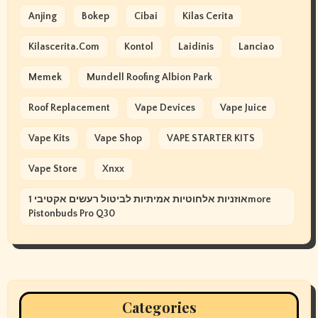
Anjing
Bokep
Cibai
Kilas Cerita
Kilascerita.com
Kontol
Laidinis
Lanciao
Memek
Mundell Roofing Albion Park
Roof Replacement
Vape Devices
Vape Juice
Vape Kits
Vape Shop
VAPE STARTER KITS
Vape Store
Xnxx
אוזניות אלחוטיות אמיתיות לביטול רעשים אקטיבי 1more
Pistonbuds Pro Q30
Categories