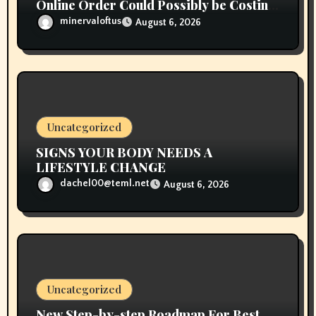
Online Order Could Possibly be Costing
To Greater than You Suppose
minervaloftus
August 6, 2026
Uncategorized
SIGNS YOUR BODY NEEDS A
LIFESTYLE CHANGE
dachel00@teml.net
August 6, 2026
Uncategorized
New Step-by-step Roadmap For Best