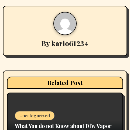
n
a
v
By
kario61234
i
g
a
t
Related Post
i
o
n
Uncategorized
What You do not Know about Dfw Vapor