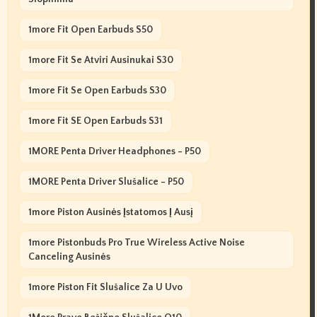
1more Fit Open Earbuds S50
1more Fit Se Atviri Ausinukai S30
1more Fit Se Open Earbuds S30
1more Fit SE Open Earbuds S31
1MORE Penta Driver Headphones - P50
1MORE Penta Driver Slušalice - P50
1more Piston Ausinės Įstatomos Į Ausį
1more Pistonbuds Pro True Wireless Active Noise
Canceling Ausinės
1more Piston Fit Slušalice Za U Uvo