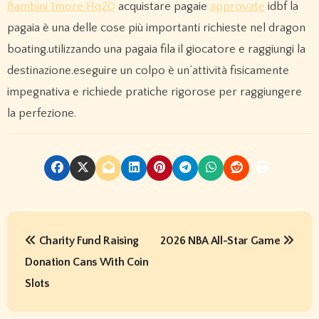
Bambini 1more Hq20
acquistare pagaie
approvate
idbf la
pagaia è una delle cose più importanti richieste nel dragon
boating.utilizzando una pagaia fila il giocatore e raggiungi la
destinazione.eseguire un colpo è un’attività fisicamente
impegnativa e richiede pratiche rigorose per raggiungere
la perfezione.
P
Charity Fund Raising
2026 NBA All-Star Game
o
Donation Cans With Coin
s
Slots
t