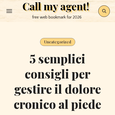
Call my agent!
Skip
to
free web bookmark for 2026
content
Uncategorized
5 semplici
consigli per
gestire il dolore
cronico al piede