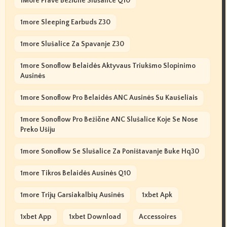
1More Prave Bežične Slušalice Q10
1more Sleeping Earbuds Z30
1more Slušalice Za Spavanje Z30
1more Sonoflow Belaidės Aktyvaus Triukšmo Slopinimo
Ausinės
1more Sonoflow Pro Belaidės ANC Ausinės Su Kaušeliais
1more Sonoflow Pro Bežične ANC Slušalice Koje Se Nose
Preko Ušiju
1more Sonoflow Se Slušalice Za Poništavanje Buke Hq30
1more Tikros Belaidės Ausinės Q10
1more Trijų Garsiakalbių Ausinės
1xbet Apk
1xbet App
1xbet Download
Accessoires