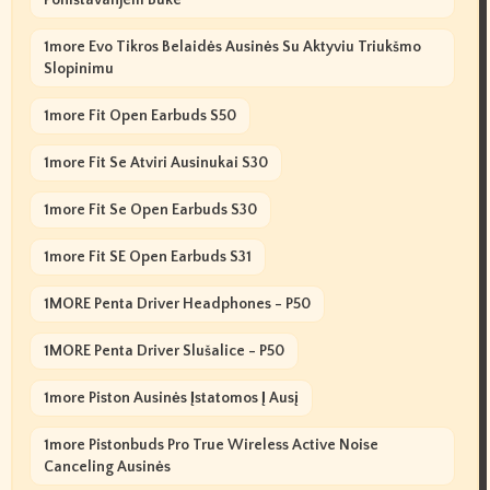
Poništavanjem Buke
1more Evo Tikros Belaidės Ausinės Su Aktyviu Triukšmo
Slopinimu
1more Fit Open Earbuds S50
1more Fit Se Atviri Ausinukai S30
1more Fit Se Open Earbuds S30
1more Fit SE Open Earbuds S31
1MORE Penta Driver Headphones - P50
1MORE Penta Driver Slušalice - P50
1more Piston Ausinės Įstatomos Į Ausį
1more Pistonbuds Pro True Wireless Active Noise
Canceling Ausinės