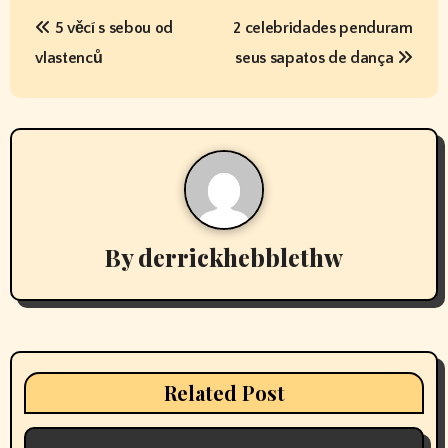
P
5 věcí s sebou od
2 celebridades penduram
o
vlastenců
seus sapatos de dança
s
t
n
a
v
By
derrickhebblethw
i
g
a
Related Post
t