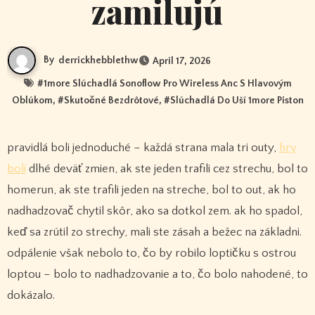
zamilujú
By
derrickhebblethw
April 17, 2026
#
1more Slúchadlá Sonoflow Pro Wireless Anc S Hlavovým
Oblúkom
, #
Skutočné Bezdrôtové
, #
Slúchadlá Do Uší 1more Piston
pravidlá boli jednoduché – každá strana mala tri outy,
hry
boli
dlhé deväť zmien, ak ste jeden trafili cez strechu, bol to
homerun, ak ste trafili jeden na streche, bol to out, ak ho
nadhadzovač chytil skôr, ako sa dotkol zem. ak ho spadol,
keď sa zrútil zo strechy, mali ste zásah a bežec na základni.
odpálenie však nebolo to, čo by robilo loptičku s ostrou
loptou – bolo to nadhadzovanie a to, čo bolo nahodené, to
dokázalo.