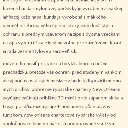
kožená bunda z nylonovej podšívky je vyrobená z mäkkej
jahňacej kože napa, bunda je vyrobená z mäkkého
vlneného rebrovaného úpletu, ktorý vám dodá štýl a
ochranu. s predným uzáverom na zips s dvoma vreckami
na zips vyzerá úžasne.ideálna voľba pre každú ženu, ktorá
si rada vezme štýlové a zároveň šik.
môžete ho nosiť pri jazde na bicykli alebo na bežnú
prechádzku, pretože vás ochráni pred studeným vánkom.
ale aj počas ostatných mesiacov bude k dispozícii mnoho
iných druhov. pobrežné rybárske chartery New Orleans
zvyčajne začínajú približne 30 minút pred západom slnka a
trvajú pol dňa. existujú aj 24-hodinové nočné plavby
tuniakom. new orleans charterové rybárske výlety od
spoločnosti ellender charts sú podporované všetkým