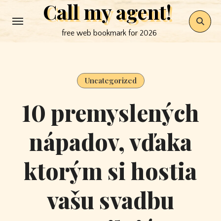
Call my agent!
Skip
to
free web bookmark for 2026
content
Uncategorized
10 premyslených
nápadov, vďaka
ktorým si hostia
vašu svadbu