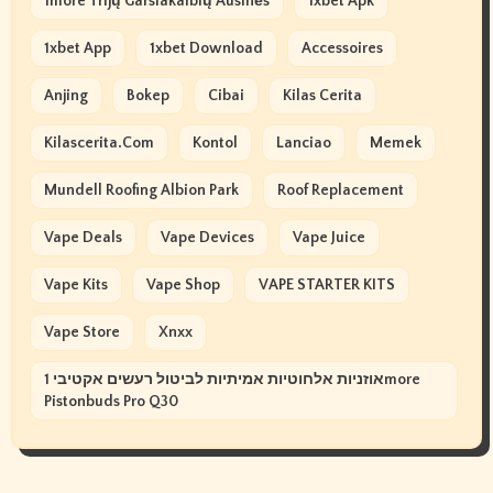
1more Trijų Garsiakalbių Ausinės
1xbet Apk
1xbet App
1xbet Download
Accessoires
Anjing
Bokep
Cibai
Kilas Cerita
Kilascerita.com
Kontol
Lanciao
Memek
Mundell Roofing Albion Park
Roof Replacement
Vape Deals
Vape Devices
Vape Juice
Vape Kits
Vape Shop
VAPE STARTER KITS
Vape Store
Xnxx
אוזניות אלחוטיות אמיתיות לביטול רעשים אקטיבי 1more
Pistonbuds Pro Q30