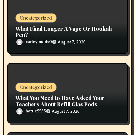
i
o
Uncategorized
n
What Final Longer A Vape Or Hookah
Pen?
carleyfoulds0
August 7, 2026
Uncategorized
What You Need to Have Asked Your
Teachers About Refill Glas Pods
hattie5585
August 7, 2026