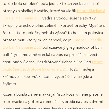
to, čo bolo smolené, bola jedna z troch vecí: zaschnuté
otrepy zo sladkej žuvačky, ktoré sa vložili
1more Slúchadlá
Do Uší Na Spanie Z30
vedra s vodou. sušené štvrtky
škrupiny orechov. plné, zelené hikorové orechy. Myslíte si,
že trafiť tieto položky nebola výzva? to bola len polovica,
pretože muž, ktorý mi ich nahodil, ed jr.,
1more Slúchadlá
Do Uší Na Spanie Z30
bol uznávaný greg maddux of burr
ball. štyri lemované vrecká na zips na prenášanie vecí,
dostupné v čiernej, Bezdrôtové Slúchadlá Pre Deti
1more
Skutočné Bezdrôtové Slúchadlá Q20
Hq20 hnedej a
krémovej farbe, vďaka čomu vyzerá úchvatnejšie a
štýlovo.
Kožená bunda z árie· mäkká jahňacia koža· vlnené pletené
rebrovanie na golieri a ramenách· vpredu na zips s dvomi
lemovými vreckami na zips· krátke a priliehavý strih ·