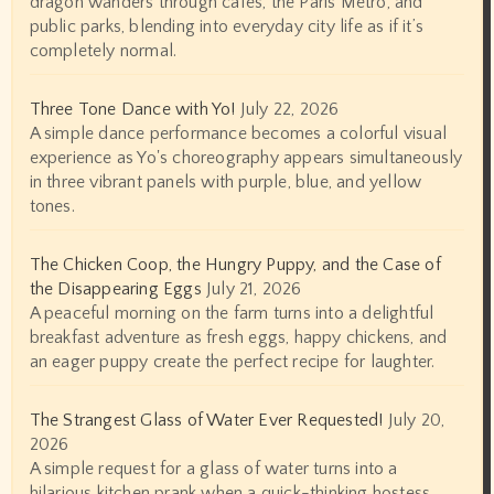
dragon wanders through cafés, the Paris Metro, and
public parks, blending into everyday city life as if it’s
completely normal.
Three Tone Dance with Yo!
July 22, 2026
A simple dance performance becomes a colorful visual
experience as Yo's choreography appears simultaneously
in three vibrant panels with purple, blue, and yellow
tones.
The Chicken Coop, the Hungry Puppy, and the Case of
the Disappearing Eggs
July 21, 2026
A peaceful morning on the farm turns into a delightful
breakfast adventure as fresh eggs, happy chickens, and
an eager puppy create the perfect recipe for laughter.
The Strangest Glass of Water Ever Requested!
July 20,
2026
A simple request for a glass of water turns into a
hilarious kitchen prank when a quick-thinking hostess