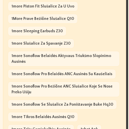
1more Piston Fit Slušalice Za U Uvo
1More Prave Bežične Slušalice Q10
1more Sleeping Earbuds Z30
1more Slušalice Za Spavanje Z30
1more Sonoflow Belaidės Aktyvaus Triukšmo Slopinimo
Ausinės
1more Sonoflow Pro Belaidės ANC Ausinės Su Kaušeliais
1more Sonoflow Pro Bežične ANC Slušalice Koje Se Nose
Preko Ušiju
1more Sonoflow Se Slušalice Za Poništavanje Buke Hq30
1more Tikros Belaidės Ausinės Q10