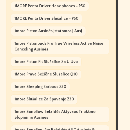
1MORE Penta Driver Headphones - P50
1MORE Penta Driver Slušalice - P50
1more Piston Ausinės Įstatomos Į Ausį
1more Pistonbuds Pro True Wireless Active Noise
Canceling Ausinės
1more Piston Fit Slušalice Za U Uvo
1More Prave Bežične Slušalice Q10
1more Sleeping Earbuds Z30
1more Slušalice Za Spavanje Z30
1more Sonoflow Belaidės Aktyvaus Triukšmo
Slopinimo Ausinės