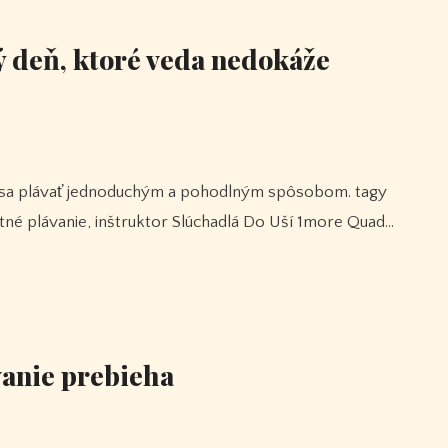
dý deň, ktoré veda nedokáže
ktné plávanie, inštruktor Slúchadlá Do Uší 1more Quad…
vanie prebieha