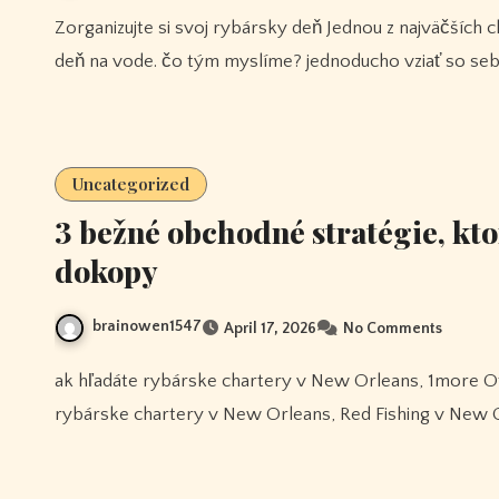
Zorganizujte si svoj rybársky deň Jednou z najväčších chýb, ktoré môžu rybári urobiť, je prehnaná príprava na
deň na vode. čo tým myslíme? jednoducho vziať so s
Uncategorized
3 bežné obchodné stratégie, kt
dokopy
brainowen1547
April 17, 2026
No Comments
ak hľadáte rybárske chartery v New Orleans, 1more Otvorené Bezdrôtové Slúchadlá S51 či už pobrežné
rybárske chartery v New Orleans, Red Fishing v New 