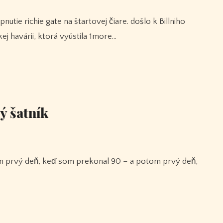
kej havárii, ktorá vyústila 1more…
ný šatník