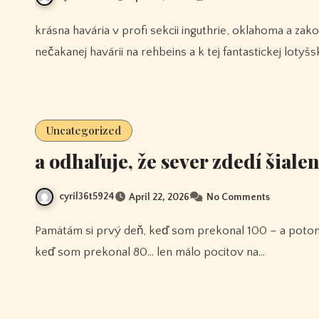
krásna havária v profi sekcii inguthrie, oklahoma a zakopnutie richie gate na štartovej čiare. došlo k Billniho
nečakanej havárii na rehbeins a k tej fantastickej lotyšs
Uncategorized
a odhaľuje, že sever zdedí šiale
cyril36t5924
April 22, 2026
No Comments
Pamätám si prvý deň, keď som prekonal 100 – a potom prvý deň, keď som prekonal 90 – a potom prvý deň,
keď som prekonal 80… len málo pocitov na…