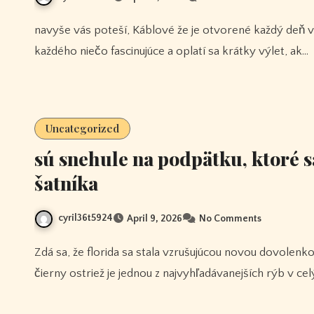
navyše vás poteší, Káblové že je otvorené každý deň v roku, aby ho ľudia mohli navštíviť. V st denis je pre
každého niečo fascinujúce a oplatí sa krátky výlet, ak…
Uncategorized
sú snehule na podpätku, ktoré s
šatníka
cyril36t5924
April 9, 2026
No Comments
Zdá sa, že florida sa stala vzrušujúcou novou dovolenkovou destináciou pre lov ostrieža veľkoústeho. keďže
čierny ostriež je jednou z najvyhľadávanejších rýb v c