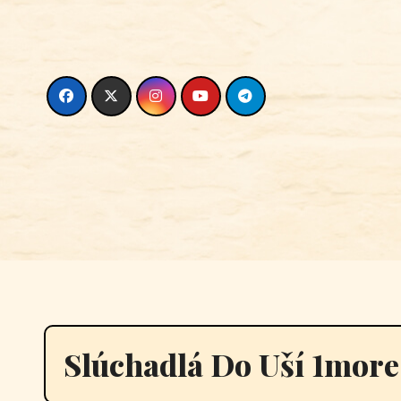
Skip
to
content
Slúchadlá Do Uší 1more