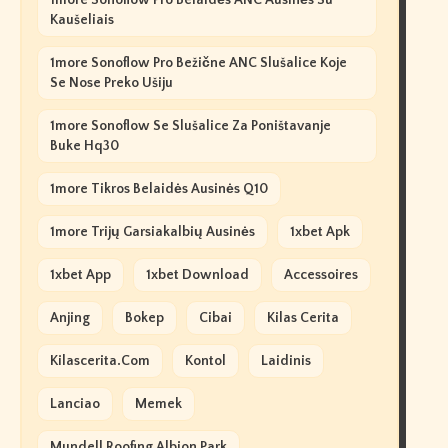
1more Sonoflow Pro Belaidės ANC Ausinės Su
Kaušeliais
1more Sonoflow Pro Bežične ANC Slušalice Koje
Se Nose Preko Ušiju
1more Sonoflow Se Slušalice Za Poništavanje
Buke Hq30
1more Tikros Belaidės Ausinės Q10
1more Trijų Garsiakalbių Ausinės
1xbet Apk
1xbet App
1xbet Download
Accessoires
Anjing
Bokep
Cibai
Kilas Cerita
Kilascerita.com
Kontol
Laidinis
Lanciao
Memek
Mundell Roofing Albion Park