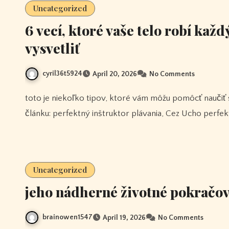
Uncategorized
6 vecí, ktoré vaše telo robí kaž
vysvetliť
cyril36t5924
April 20, 2026
No Comments
toto je niekoľko tipov, ktoré vám môžu pomôcť naučiť sa plávať jednoduchým a pohodlným spôsobom. tagy
článku: perfektný inštruktor plávania, Cez Ucho perfe
Uncategorized
jeho nádherné životné pokračo
brainowen1547
April 19, 2026
No Comments