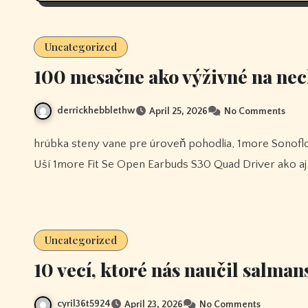
Uncategorized
100 mesačne ako výživné na nec
derrickhebblethw
April 25, 2026
No Comments
hrúbka steny vane pre úroveň pohodlia, 1more Sonoflow Bezdrôtové Slúchadlá S Aktívnym Potlačením Hluku Do
Uší 1more Fit Se Open Earbuds S30 Quad Driver ako a
Uncategorized
10 vecí, ktoré nás naučil salma
cyril36t5924
April 23, 2026
No Comments