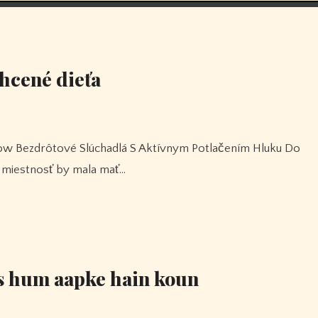
hcené dieťa
j miestnosť by mala mať…
ns hum aapke hain koun