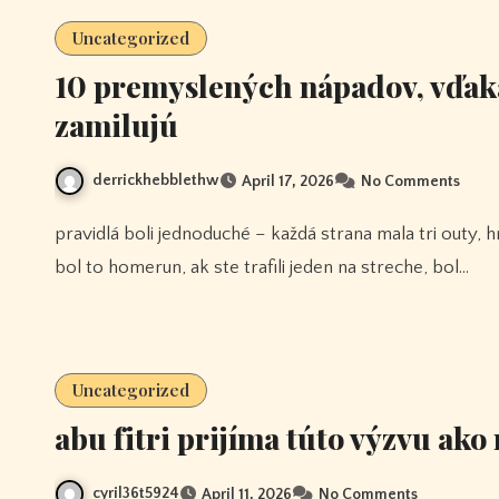
Uncategorized
10 premyslených nápadov, vďaka
zamilujú
derrickhebblethw
April 17, 2026
No Comments
pravidlá boli jednoduché – každá strana mala tri outy, hry boli dlhé deväť zmien, ak ste jeden trafili cez strechu,
bol to homerun, ak ste trafili jeden na streche, bol…
Uncategorized
abu fitri prijíma túto výzvu ak
cyril36t5924
April 11, 2026
No Comments