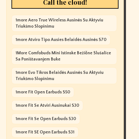
Call the cloud!
1more Aero True Wireless Ausinės Su Aktyviu
Triukšmo Slopinimu
1more Atviro Tipo Ausies Belaidės Ausinės S70
1More Comfobuds Mini Istinske Bežične Slušalice
Sa Poništavanjem Buke
1more Evo Tikros Belaidės Ausinės Su Aktyviu
Triukšmo Slopinimu
1more Fit Open Earbuds S50
1more Fit Se Atviri Ausinukai S30
1more Fit Se Open Earbuds S30
1more Fit SE Open Earbuds S31