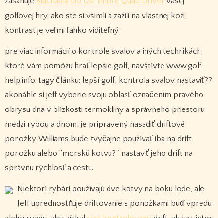
zasahuje
Slúchadlá Do Uší 1more Quad Driver
vašej
golfovej hry. ako ste si všimli a zažili na vlastnej koži,
kontrast je veľmi ľahko viditeľný.
pre viac informácií o kontrole svalov a iných technikách,
ktoré vám pomôžu hrať lepšie golf, navštívte www.golf-
help.info. tagy článku: lepší golf, kontrola svalov nastaviť??
akonáhle si jeff vyberie svoju oblasť označením pravého
obrysu dna v blízkosti termokliny a správneho priestoru
medzi rybou a dnom, je pripravený nasadiť driftové
ponožky. Williams bude zvyčajne používať iba na drift
ponožku alebo “morskú kotvu?” nastaviť jeho drift na
správnu rýchlosť a cestu.
Niektorí rybári používajú dve kotvy na boku lode, ale
Jeff uprednostňuje driftovanie s ponožkami buď vpredu
alebo vzadu, aby získal
viac kontrolovaný
drift. ak sa vietor