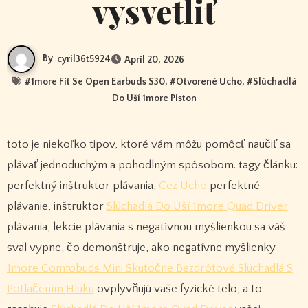
vysvetliť
By
cyril36t5924
April 20, 2026
#
1more Fit Se Open Earbuds S30
, #
Otvorené Ucho
, #
Slúchadlá
Do Uší 1more Piston
toto je niekoľko tipov, ktoré vám môžu pomôcť naučiť sa
plávať jednoduchým a pohodlným spôsobom. tagy článku:
perfektný inštruktor plávania,
Cez Ucho
perfektné
plávanie, inštruktor
Slúchadlá Do Uší 1more Quad Driver
plávania, lekcie plávania s negatívnou myšlienkou sa váš
sval vypne, čo demonštruje, ako negatívne myšlienky
1more Comfobuds Mini Skutočne Bezdrôtové Slúchadlá S
Potlačením Hluku
ovplyvňujú vaše fyzické telo, a to