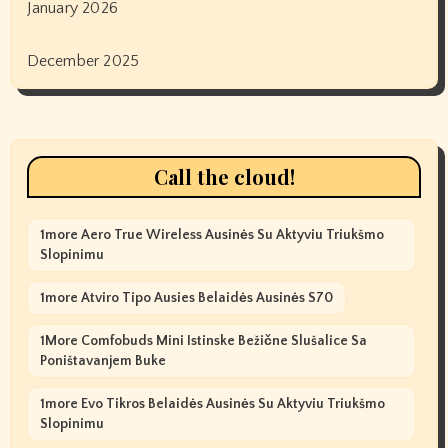
January 2026
December 2025
Call the cloud!
1more Aero True Wireless Ausinės Su Aktyviu Triukšmo
Slopinimu
1more Atviro Tipo Ausies Belaidės Ausinės S70
1More Comfobuds Mini Istinske Bežične Slušalice Sa
Poništavanjem Buke
1more Evo Tikros Belaidės Ausinės Su Aktyviu Triukšmo
Slopinimu