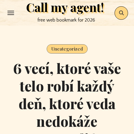
Call my agent!
Skip
to
free web bookmark for 2026
content
Uncategorized
6 vecí, ktoré vaše
telo robí každý
deň, ktoré veda
nedokáže