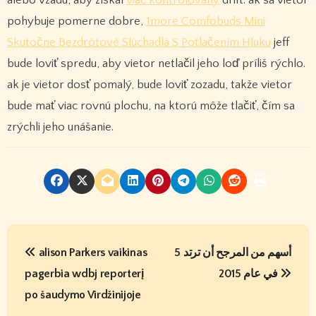
pohybuje pomerne dobre,
1more Comfobuds Mini
Skutočne Bezdrôtové Slúchadlá S Potlačením Hluku
jeff
bude loviť spredu, aby vietor netlačil jeho loď príliš rýchlo.
ak je vietor dosť pomalý, bude loviť zozadu, takže vietor
bude mať viac rovnú plochu, na ktorú môže tlačiť, čím sa
zrýchli jeho unášanie.
P
alison Parkers vaikinas
5 أسهم من المرجح أن ترتد
o
pagerbia wdbj reporterį
في عام 2015
s
po šaudymo Virdžinijoje