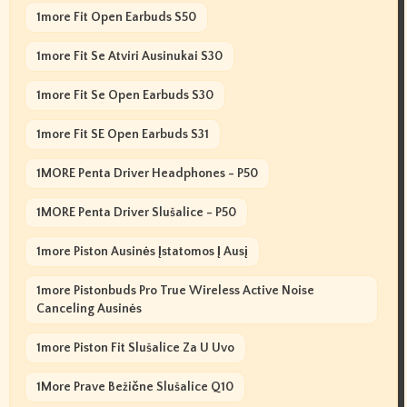
1more Fit Open Earbuds S50
1more Fit Se Atviri Ausinukai S30
1more Fit Se Open Earbuds S30
1more Fit SE Open Earbuds S31
1MORE Penta Driver Headphones - P50
1MORE Penta Driver Slušalice - P50
1more Piston Ausinės Įstatomos Į Ausį
1more Pistonbuds Pro True Wireless Active Noise
Canceling Ausinės
1more Piston Fit Slušalice Za U Uvo
1More Prave Bežične Slušalice Q10