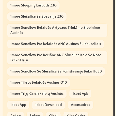
1more Sleeping Earbuds Z30
1more Slušalice Za Spavanje Z30
1more Sonoflow Belaidės Aktyvaus Triukšmo Slopinimo
Ausinės
1more Sonoflow Pro Belaidės ANC Ausinės Su Kaušeliais
1more Sonoflow Pro Bežične ANC Slušalice Koje Se Nose
Preko Ušiju
1more Sonoflow Se Slušalice Za Poništavanje Buke Hq30
1more Tikros Belaidės Ausinės Q10
1more Trijų Garsiakalbių Ausinės
1xbet Apk
1xbet App
1xbet Download
Accessoires
Anjing
Bokep
Cibai
Kilas Cerita