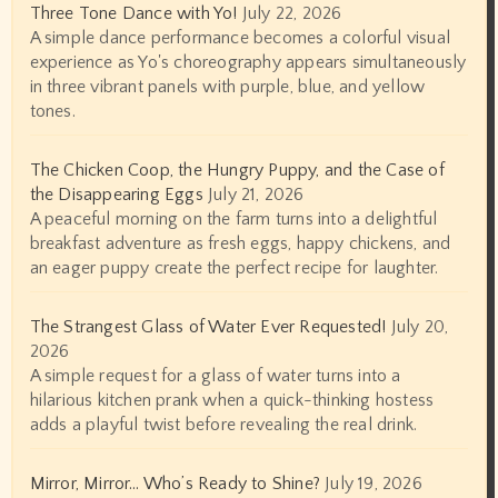
Three Tone Dance with Yo!
July 22, 2026
A simple dance performance becomes a colorful visual
experience as Yo's choreography appears simultaneously
in three vibrant panels with purple, blue, and yellow
tones.
The Chicken Coop, the Hungry Puppy, and the Case of
the Disappearing Eggs
July 21, 2026
A peaceful morning on the farm turns into a delightful
breakfast adventure as fresh eggs, happy chickens, and
an eager puppy create the perfect recipe for laughter.
The Strangest Glass of Water Ever Requested!
July 20,
2026
A simple request for a glass of water turns into a
hilarious kitchen prank when a quick-thinking hostess
adds a playful twist before revealing the real drink.
Mirror, Mirror… Who’s Ready to Shine?
July 19, 2026