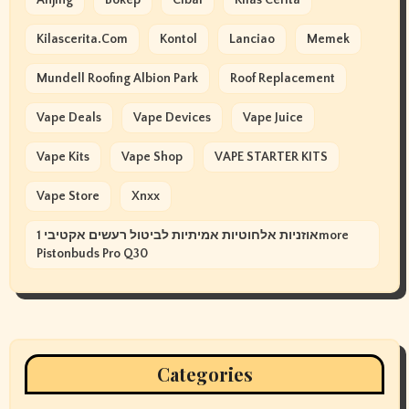
Kilascerita.com
Kontol
Lanciao
Memek
Mundell Roofing Albion Park
Roof Replacement
Vape Deals
Vape Devices
Vape Juice
Vape Kits
Vape Shop
VAPE STARTER KITS
Vape Store
Xnxx
אוזניות אלחוטיות אמיתיות לביטול רעשים אקטיבי 1more
Pistonbuds Pro Q30
Categories