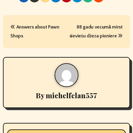
P
Answers about Pawn
88 gadu vecumā mirst
o
Shops
sieviešu džeza pioniere
s
t
n
a
v
By
michelfelan557
i
g
a