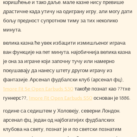
коришћење и тако даље. мале казне нису превише
драстичне када утичу на одиграну игру, али могу дати
бољу предност супротном тиму за тих неколико
минута.
велика казна ће увек избацити измишљеног играча
ван функције на пет минута. најобичнија велика казна
је она за играче који започну тучу или намерно
покушавају да нанесу штету другом играчу из
фантазије. Арсенал фудбалски клуб (арсенал фц),
1more Fit Se Open Earbuds S30
такође познат као ??тхе
гуннерс??,
1more Fit Open Earbuds S50
основан је 1886.
године са седиштем у Холовеју, северни Лондон.
арсенал фц, један од најбогатијих фудбалских
клубова на свету, познат је и по светски познатим