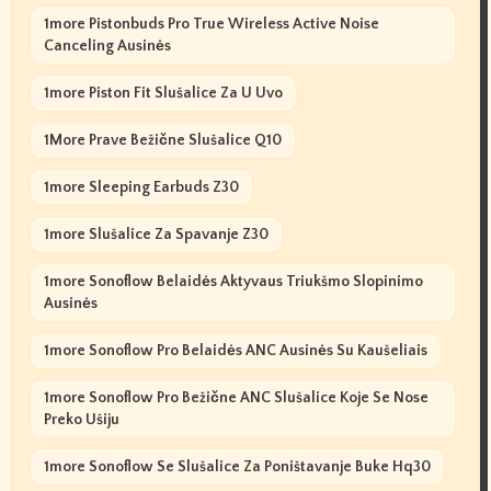
1more Pistonbuds Pro True Wireless Active Noise
Canceling Ausinės
1more Piston Fit Slušalice Za U Uvo
1More Prave Bežične Slušalice Q10
1more Sleeping Earbuds Z30
1more Slušalice Za Spavanje Z30
1more Sonoflow Belaidės Aktyvaus Triukšmo Slopinimo
Ausinės
1more Sonoflow Pro Belaidės ANC Ausinės Su Kaušeliais
1more Sonoflow Pro Bežične ANC Slušalice Koje Se Nose
Preko Ušiju
1more Sonoflow Se Slušalice Za Poništavanje Buke Hq30