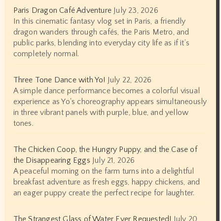
Paris Dragon Café Adventure
July 23, 2026
In this cinematic fantasy vlog set in Paris, a friendly
dragon wanders through cafés, the Paris Metro, and
public parks, blending into everyday city life as if it’s
completely normal.
Three Tone Dance with Yo!
July 22, 2026
A simple dance performance becomes a colorful visual
experience as Yo's choreography appears simultaneously
in three vibrant panels with purple, blue, and yellow
tones.
The Chicken Coop, the Hungry Puppy, and the Case of
the Disappearing Eggs
July 21, 2026
A peaceful morning on the farm turns into a delightful
breakfast adventure as fresh eggs, happy chickens, and
an eager puppy create the perfect recipe for laughter.
The Strangest Glass of Water Ever Requested!
July 20,