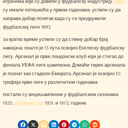
играчима које су довели у фудбалску индустрију.
иако
су имали потешкоћа у првим годинама, успели су да
направе добар почетак када су се придружили
фудбалској лиги 1893.
за кратко време успели су да стекну добар број
навијача. пошто је 13 пута освојио Енглеску фудбалску
лигу, Арсенал је први лондонски клуб који је стигао до
финала УЕФА лиге шампиона. Домаћи терен арсенала
је познат као стадион Емирата. Арсенал је освојио 10
трофеја прве лиге у различитим годинама.
постали су вицешампиони у фудбалским сезонама
1925,
отворено уво
1931. и 1972. године.