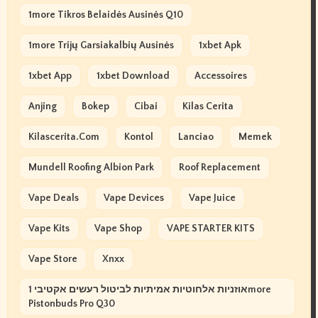
1more Tikros Belaidės Ausinės Q10
1more Trijų Garsiakalbių Ausinės
1xbet Apk
1xbet App
1xbet Download
Accessoires
Anjing
Bokep
Cibai
Kilas Cerita
Kilascerita.com
Kontol
Lanciao
Memek
Mundell Roofing Albion Park
Roof Replacement
Vape Deals
Vape Devices
Vape Juice
Vape Kits
Vape Shop
VAPE STARTER KITS
Vape Store
Xnxx
אוזניות אלחוטיות אמיתיות לביטול רעשים אקטיבי 1more
Pistonbuds Pro Q30