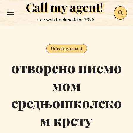
Call my agent!
Skip
to
free web bookmark for 2026
content
Uncategorized
отворено писмо
мом
средњошколско
м крсту