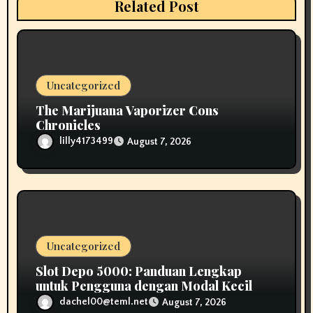
Related Post
t
i
o
Uncategorized
n
The Marijuana Vaporizer Cons
Chronicles
lilly4173499
August 7, 2026
Uncategorized
Slot Depo 5000: Panduan Lengkap
untuk Pengguna dengan Modal Kecil
dachel00@teml.net
August 7, 2026