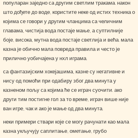
популаран заједно са другим светлим тракама. након
што дођете до воде, користите неке од истих техника о
којима се говори у другим чланцима са челичним
главама, чистија вода постаје мање, а суптилније
боје, висока, мутна вода постаје светлија и већа. мала
казна је обично мала повреда правила и често је
прилично уобичајена у нхл играма.
са фантазијским хокејашима, казне су негативне и
нису од помоћи при одабиру због два минута у
казненом пољу са којима ће се играч суочити. ако
други тим постигне гол за то време, играч више није
ван игре, чак и ако је мање од два минута.
неки примери ствари које се могу рачунати као мала
казна укључују саплитање, ометање, грубо