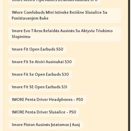
1more Atviro Tipo Ausies Belaidės Ausinės S70
1More Comfobuds Mini Istinske Bežične Slušalice Sa
Poništavanjem Buke
1more Evo Tikros Belaidės Ausinės Su Aktyviu Triukšmo
Slopinimu
1more Fit Open Earbuds S50
1more Fit Se Atviri Ausinukai S30
1more Fit Se Open Earbuds S30
1more Fit SE Open Earbuds S31
1MORE Penta Driver Headphones - P50
1MORE Penta Driver Slušalice - P50
1more Piston Ausinės Įstatomos Į Ausį