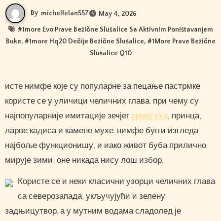
By
michelfelan557
May 4, 2026
#
1more Evo Prave Bežične Slušalice Sa Aktivnim Poništavanjem
Buke
, #
1more Hq20 Dečije Bežične Slušalice
, #
1More Prave Bežične
Slušalice Q10
исте нимфе које су популарне за пецање пастрмке
користе се у уличици челичних глава. при чему су
најпопуларније имитације зечјег
преко уха
, принца,
ларве кадиса и камене мухе. нимфе бугги изгледа
најбоље функционишу, и иако живот буба прилично
мирује зими, оне никада нису лош избор.
Користе се и неки класични узорци челичних глава
са северозапада, укључујући и зелену
задњицутвор. а у мутним водама сладолед је