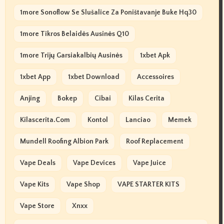
1more Sonoflow Se Slušalice Za Poništavanje Buke Hq30
1more Tikros Belaidės Ausinės Q10
1more Trijų Garsiakalbių Ausinės
1xbet Apk
1xbet App
1xbet Download
Accessoires
Anjing
Bokep
Cibai
Kilas Cerita
Kilascerita.com
Kontol
Lanciao
Memek
Mundell Roofing Albion Park
Roof Replacement
Vape Deals
Vape Devices
Vape Juice
Vape Kits
Vape Shop
VAPE STARTER KITS
Vape Store
Xnxx