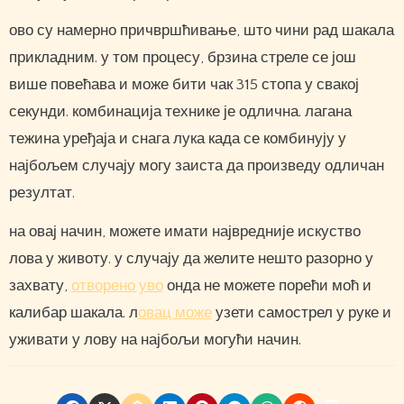
ово су намерно причвршћивање, што чини рад шакала
прикладним. у том процесу, брзина стреле се још
више повећава и може бити чак 315 стопа у свакој
секунди. комбинација технике је одлична. лагана
тежина уређаја и снага лука када се комбинују у
најбољем случају могу заиста да произведу одличан
резултат.
на овај начин, можете имати највредније искуство
лова у животу. у случају да желите нешто разорно у
захвату,
отворено уво
онда не можете порећи моћ и
калибар шакала. л
овац може
узети самострел у руке и
уживати у лову на најбољи могући начин.