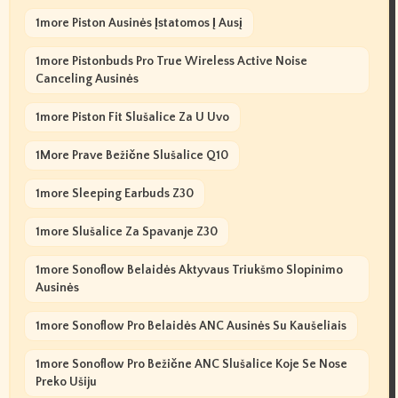
1more Piston Ausinės Įstatomos Į Ausį
1more Pistonbuds Pro True Wireless Active Noise
Canceling Ausinės
1more Piston Fit Slušalice Za U Uvo
1More Prave Bežične Slušalice Q10
1more Sleeping Earbuds Z30
1more Slušalice Za Spavanje Z30
1more Sonoflow Belaidės Aktyvaus Triukšmo Slopinimo
Ausinės
1more Sonoflow Pro Belaidės ANC Ausinės Su Kaušeliais
1more Sonoflow Pro Bežične ANC Slušalice Koje Se Nose
Preko Ušiju