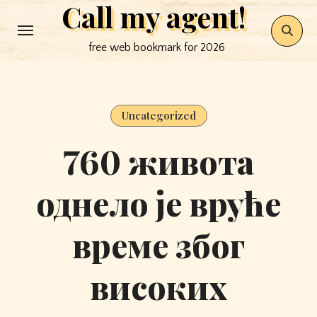
Call my agent!
Skip
to
free web bookmark for 2026
content
Uncategorized
760 живота
однело је вруће
време због
високих