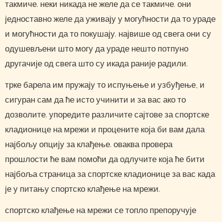
такмиче. неки никада не желе да се такмиче. они
једноставно желе да уживају у могућности да то ураде
и могућности да то покушају. највише од свега они су
одушевљени што могу да ураде нешто потпуно
другачије од свега што су икада раније радили.
трке барела им пружају то испуњење и узбуђење, и
сигуран сам да ће исто учинити и за вас ако то
дозволите. упоредите различите сајтове за спортске
кладионице на мрежи и процените која би вам дала
најбољу опцију за клађење. оваква провера
прошлости ће вам помоћи да одлучите која ће бити
најбоља страница за спортске кладионице за вас када
је у питању спортско клађење на мрежи.
спортско клађење на мрежи се топло препоручује