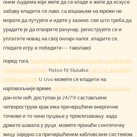
оним људима који желе да се кладе и желе да искусе
забаву кладити се лако. са коцкањем на мрежи не
морате да путујете и идете у казино. све што треба да
урадите је да отворите рачунар, региструјете се и
уплатите новац на свој онлајн налог, кладите се,
гледате игру и победите—- таколако!
поред тога,
1more Sonoflow Bežične Slušalice Sa Aktivnim
Poništavanjem Buke
Piston Fit Slušalice
Još 1 Par Sonoflow
Jastučića Za Uši
U Uvo можете се кладити на
најповољније време,
1more Q20 Prave Bežične Slušalice
дан или ноћ. доступан је 24/7!!! састављени
четвороструки крак има причвршћене енергичне
точкове и то чини пуцање у проклизавању. када
држите шакала у руци, можете пронаћи синтетичку
жицу заједно са причвршћеним кабловским системом.