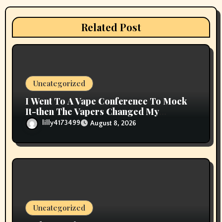
a
t
Related Post
i
o
n
Uncategorized
I Went To A Vape Conference To Mock
It-then The Vapers Changed My
Thoughts
lilly4173499
August 8, 2026
Uncategorized