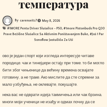
температура
By
carenseitz7
May 8, 2026
#
1MORE Penta Driver Slušalice - P50
, #
1more Pistonbuds Pro Q30
Prave Bežične Slušalice Sa Aktivnim Poništavanjem Buke
, #
Još 1 Par
Sonoflow Jastučića Za Uši
ово је један спорт који изгледа интересује читаве
породице. чак и тинејџери остају при томе. то би могло
бити због чињенице да већину времена освајате
готовину, а не траке. Ако мислите да сте спремни за
мало узбуђења, не оклевајте, покушајте.
нека вас не одврати идеја такмичења или чак брзина.
многи моји ученици не изађу и одмах почну да се