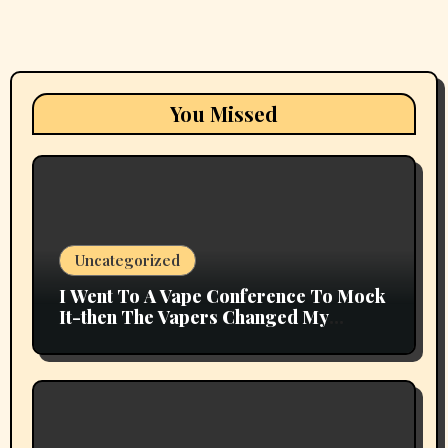
You Missed
Uncategorized
I Went To A Vape Conference To Mock
It-then The Vapers Changed My
Thoughts