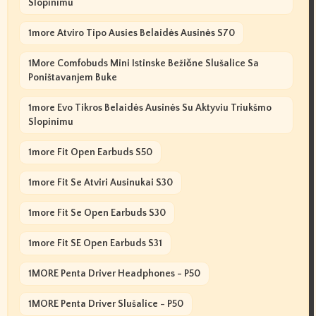
Slopinimu
1more Atviro Tipo Ausies Belaidės Ausinės S70
1More Comfobuds Mini Istinske Bežične Slušalice Sa
Poništavanjem Buke
1more Evo Tikros Belaidės Ausinės Su Aktyviu Triukšmo
Slopinimu
1more Fit Open Earbuds S50
1more Fit Se Atviri Ausinukai S30
1more Fit Se Open Earbuds S30
1more Fit SE Open Earbuds S31
1MORE Penta Driver Headphones - P50
1MORE Penta Driver Slušalice - P50