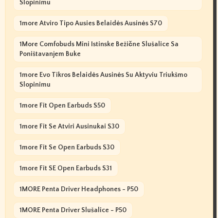
Slopinimu
1more Atviro Tipo Ausies Belaidės Ausinės S70
1More Comfobuds Mini Istinske Bežične Slušalice Sa
Poništavanjem Buke
1more Evo Tikros Belaidės Ausinės Su Aktyviu Triukšmo
Slopinimu
1more Fit Open Earbuds S50
1more Fit Se Atviri Ausinukai S30
1more Fit Se Open Earbuds S30
1more Fit SE Open Earbuds S31
1MORE Penta Driver Headphones - P50
1MORE Penta Driver Slušalice - P50