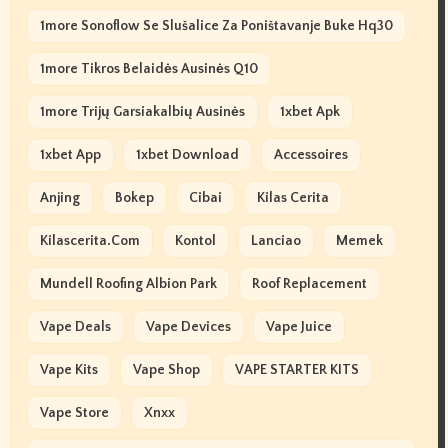
1more Sonoflow Se Slušalice Za Poništavanje Buke Hq30
1more Tikros Belaidės Ausinės Q10
1more Trijų Garsiakalbių Ausinės
1xbet Apk
1xbet App
1xbet Download
Accessoires
Anjing
Bokep
Cibai
Kilas Cerita
Kilascerita.com
Kontol
Lanciao
Memek
Mundell Roofing Albion Park
Roof Replacement
Vape Deals
Vape Devices
Vape Juice
Vape Kits
Vape Shop
VAPE STARTER KITS
Vape Store
Xnxx