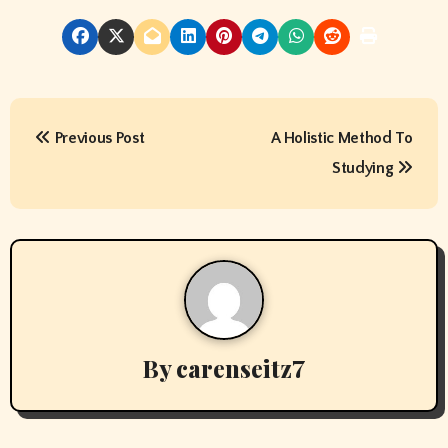
P
Previous Post
A Holistic Method To
o
Studying
s
t
n
a
v
By
carenseitz7
i
g