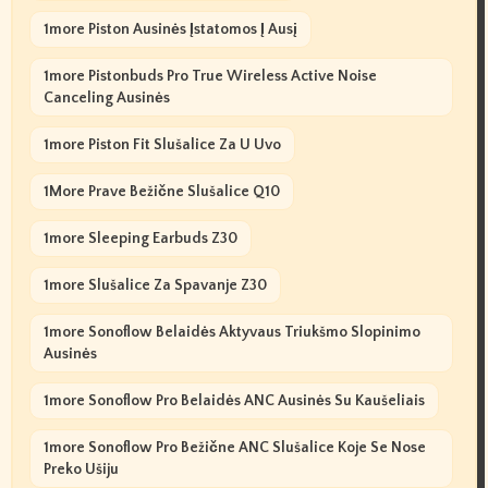
1more Piston Ausinės Įstatomos Į Ausį
1more Pistonbuds Pro True Wireless Active Noise
Canceling Ausinės
1more Piston Fit Slušalice Za U Uvo
1More Prave Bežične Slušalice Q10
1more Sleeping Earbuds Z30
1more Slušalice Za Spavanje Z30
1more Sonoflow Belaidės Aktyvaus Triukšmo Slopinimo
Ausinės
1more Sonoflow Pro Belaidės ANC Ausinės Su Kaušeliais
1more Sonoflow Pro Bežične ANC Slušalice Koje Se Nose
Preko Ušiju