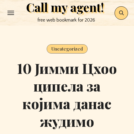
Call my agent!
Skip
to
free web bookmark for 2026
content
Uncategorized
10 Јимми Цхоо
ципела за
којима данас
жудимо