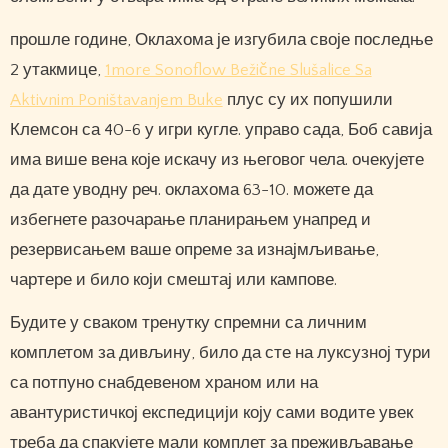
прошле године, Оклахома је изгубила своје последње
2 утакмице,
1more Sonoflow Bežične Slušalice Sa
Aktivnim Poništavanjem Buke
плус су их попушили
Клемсон са 40-6 у игри кугле. управо сада, Боб савија
има више вена које искачу из његовог чела. очекујете
да дате уводну реч. оклахома 63-10. можете да
избегнете разочарање планирањем унапред и
резервисањем ваше опреме за изнајмљивање,
чартере и било који смештај или кампове.
Будите у сваком тренутку спремни са личним
комплетом за дивљину, било да сте на луксузној тури
са потпуно снабдевеном храном или на
авантуристичкој експедицији коју сами водите увек
треба да спакујете мали комплет за преживљавање