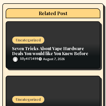
a
Related Post
t
i
o
Uncategorized
n
Seven Tricks About Vape Hardware
Deals You would like You Knew Before
lilly4173499
August 7, 2026
Uncategorized