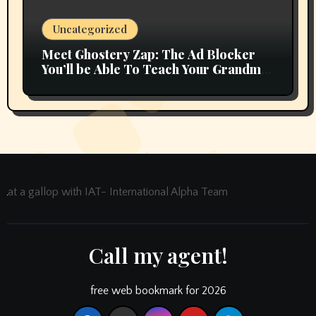
Uncategorized
Meet Ghostery Zap: The Ad Blocker
You’ll be Able To Teach Your Grandma
In 2 Minutes
at a gallop with IAT- International Alpha Team
Call my agent!
free web bookmark for 2026