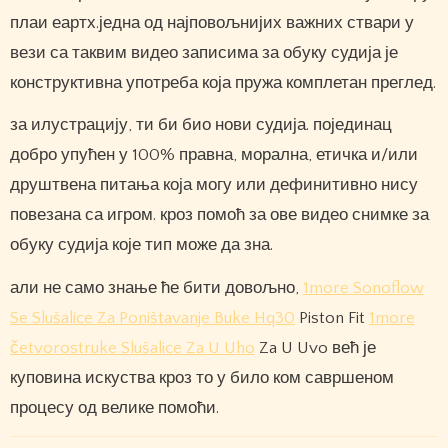
плаи еартх.једна од најповољнијих важних ствари у
вези са таквим видео записима за обуку судија је
конструктивна употреба која пружа комплетан преглед.
за илустрацију, ти би био нови судија. појединац
добро упућен у 100% правна, морална, етичка и/или
друштвена питања која могу или дефинитивно нису
повезана са игром. кроз помоћ за ове видео снимке за
обуку судија које тип може да зна.
али не само знање ће бити довољно,
1more Sonoflow
Se Slušalice Za Poništavanje Buke Hq30
Piston Fit
1more
četvorostruke Slušalice Za U Uho
Za U Uvo већ је
куповина искуства кроз то у било ком савршеном
процесу од велике помоћи.