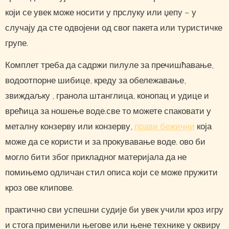
који се увек може носити у прслуку или џепу – у
случају да сте одвојени од свог пакета или туристичке
групе.
Комплет треба да садржи пилуле за пречишћавање,
водоотпорне шибице, креду за обележавање,
звиждаљку , гранола штанглица, конопац и удице и
врећица за ношење воде.све то можете спаковати у
металну конзерву или конзерву,
прави бежични
која
може да се користи и за прокувавање воде. ово би
могло бити због прикладног материјала да не
помињемо одличан стил описа који се може пружити
кроз ове клипове.
практично сви успешни судије би увек учили кроз игру
и стога применили његове или њене технике у оквиру