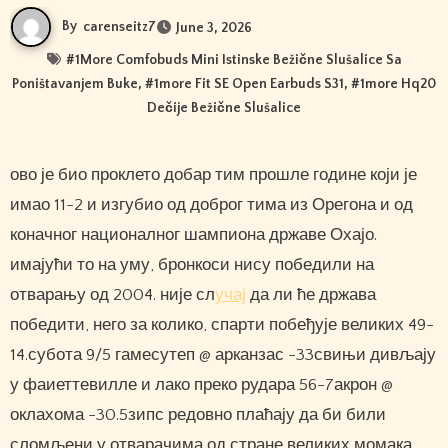
By
carenseitz7
June 3, 2026
#
1More Comfobuds Mini Istinske Bežične Slušalice Sa
Poništavanjem Buke
, #
1more Fit SE Open Earbuds S31
, #
1more Hq20
Dečije Bežične Slušalice
ово је био проклето добар тим прошле године који је
имао 11-2 и изгубио од доброг тима из Орегона и од
коначног националног шампиона државе Охајо.
имајући то на уму, бронкоси нису победили на
отварању од 2004. није сл
учај
да ли ће држава
победити, него за колико, спарти побеђује великих 49-
14.субота 9/5 гамесутеп @ арканзас -33свињи дивљају
у фаиеттевилле и лако преко рудара 56-7акрон @
оклахома -30.5зипс редовно плаћају да би били
сломљени у отварачима од стране великих момака.